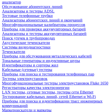
анализатор
Обслуживание абонентских линий
Анализаторы и тестеры ADSL
Тестовые телефонные трубки
Анализаторы абонентских линий и окончаний
Многофункциональные калибраторы процессов
Приборы для проверки аккумуляторных батарей
Анализаторы и тестеры аккумуляторных батарей
Поиск утечек в трубопроводах
Акустические течеискатели
Системы видеодиагностики
Течеискатели
Приборы для обслуживания металлических кабелей
Тональные генераторы и индуктивные щупы
Идентификаторы и сортеры жил
Кабельные (сетевые) тестеры
Приборы для поиска и тестирования телефонных пар
Тестеры электроустановок
Многофункциональные тестеры электроустановок Fluke 1650
Регистраторы качества электроэнергии
LAN тестеры, сетевые тестеры, тестеры сети Ethernet
Тестирование кабельных линий, сетей Ethernet и Wi-Fi
Приборы для поиска и идентификации трасс инженерных
коммуникаций
Маркероискатели и маркеры