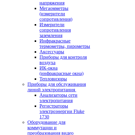
напряжения
Мегаомметры
(измерители
сопротивления)
Измерители
сопротивления
заземления
Инфракрасные
термометры, пирометры
Аксессуары
Приборы для контроля
воздуха
ИК-окна
(инфракрасные окна)
Тепловизоры
Приборы для обслуживания
линий электропитания
Анализаторы сети
электропитания
Регистраторы
электроэнергии Fluke
1730
Оборудование для
коммутации и
преобразования видео