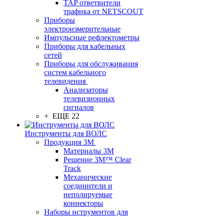
TAP ответвители
трафика от NETSCOUT
Приборы
электроизмерительные
Импульсные рефлектометры
Приборы для кабельных
сетей
Приборы для обслуживания
систем кабельного
телевидения
Анализаторы
телевизионных
сигналов
+ ЕЩЕ 22
Инструменты для ВОЛС
Продукция 3M
Материалы 3М
Решение 3M™ Clear
Track
Механические
соединители и
неполируемые
коннекторы
Наборы иструментов для