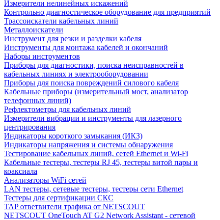
Измерители нелинейных искажений
Контрольно диагностическое оборудование для предприятий
Трассоискатели кабельных линий
Металлоискатели
Инструмент для резки и разделки кабеля
Инструменты для монтажа кабелей и окончаний
Наборы инструментов
Приборы для диагностики, поиска неисправностей в
кабельных линиях и электрооборудовании
Приборы для поиска повреждений силового кабеля
Кабельные приборы (измерительный мост, анализатор
телефонных линий)
Рефлектометры для кабельных линий
Измерители вибрации и инструменты для лазерного
центрирования
Индикаторы короткого замыкания (ИКЗ)
Индикаторы напряжения и системы обнаружения
Тестирование кабельных линий, сетей Ethernet и Wi-Fi
Кабельные тестеры, тестеры RJ 45, тестеры витой пары и
коаксиала
Анализаторы WiFi сетей
LAN тестеры, сетевые тестеры, тестеры сети Ethernet
Тестеры для сертификации СКС
TAP ответвители трафика от NETSCOUT
NETSCOUT OneTouch AT G2 Network Assistant - сетевой