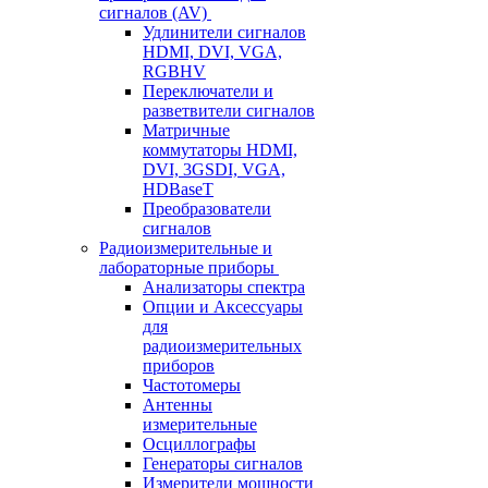
сигналов (AV)
Удлинители сигналов
HDMI, DVI, VGA,
RGBHV
Переключатели и
разветвители сигналов
Матричные
коммутаторы HDMI,
DVI, 3GSDI, VGA,
HDBaseT
Преобразователи
сигналов
Радиоизмерительные и
лабораторные приборы
Анализаторы спектра
Опции и Аксессуары
для
радиоизмерительных
приборов
Частотомеры
Антенны
измерительные
Осциллографы
Генераторы сигналов
Измерители мощности