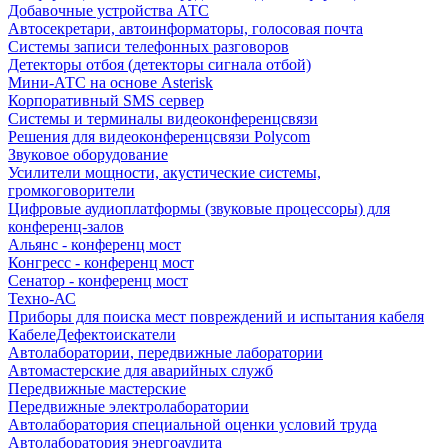
Добавочные устройства АТС
Автосекретари, автоинформаторы, голосовая почта
Системы записи телефонных разговоров
Детекторы отбоя (детекторы сигнала отбой)
Мини-АТС на основе Asterisk
Корпоративный SMS сервер
Системы и терминалы видеоконференцсвязи
Решения для видеоконференцсвязи Polycom
Звуковое оборудование
Усилители мощности, акустические системы,
громкоговорители
Цифровые аудиоплатформы (звуковые процессоры) для
конференц-залов
Альянс - конференц мост
Конгресс - конференц мост
Сенатор - конференц мост
Техно-АС
Приборы для поиска мест повреждений и испытания кабеля
КабелеДефектоискатели
Автолаборатории, передвижные лаборатории
Автомастерские для аварийных служб
Передвижные мастерские
Передвижные электролаборатории
Автолаборатория специальной оценки условий труда
Автолаборатория энергоаудита