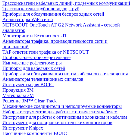
Трассоискатели кабельных линий, подземных коммуникаций
Трассоискатели трубопроводов, труб
Приборы для обслуживания беспроводных сетей
Анализаторы WiFi сетей
NETSCOUT OneTouch AT G2 Network Assistant - сетевой
анализатор
Мониторинг и Безопасность IT
Анализаторы трафика, производительности сети и
приложений
TAP ответвители трафика от NETSCOUT
Приборы электроизмерительные
Импульсные рефлектометры
Приборы для кабельных сетей
Приборы для обслуживания систем кабельного телевидения
Анализаторы телевизионных сигналов
Инструменты для ВОЛС
Продукция 3M
Материалы 3М
Решение 3M™ Clear Track
Механические соединители и неполируемые коннекторы
Наборы иструментов для работы с оптическим кабелем
Инструмент для работы с оптическим волонкном и кабелем
Инструмент для полировки оптических коннекторов
Инструмент Knipex
Пассивные компоненты ВОЛС