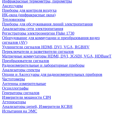
Инфракрасные термометры, пирометры
Аксессуары
Приборы для контроля воздуха
ИК-окна (инфракрасные окна)
Тепловизоры
Приборы для обслуживания линий электропитания
Анализаторы сети электропитания
Регистраторы электроэнергии Fluke 1730
Оборудование для коммутации и преобразования видео
сигналов (AV)
Удлинители сигналов HDMI, DVI, VGA, RGBHV
Переключатели и разветвители сигналов
Матричные коммутаторы HDMI, DVI, 3GSDI, VGA, HDBaseT
Преобразователи сигналов
Радиоизмерительные и лабораторные приборы
Анализаторы спектра
Опции и Аксессуары для радиоизмерительных приборов
Частотомеры
Антенны измерительные
Осциллографы
Генераторы сигналов
Измерители мощности СВЧ
Аттенюаторы
Анализаторы цепей, Измерители КСВН
Испытания на ЭМС