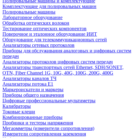
Полировальные машины и комплектующие
Комплектующие для полировальных машин
Полировальные машины
Лабораторное оборудование
Обработка оптических волокон
Тестирование оптических компонентов
Поверочное и эталонное оборудование ИИТ
Оборудование для телекоммуникационных сетей
Анализаторы сетевых протоколов
Приборы для обслуживания аналоговых и цифровых систем
передач
Анализаторы протоколов цифровых систем передач
Анализаторы транспортных сетей Ethernet, SDH/SONET,
OTN, Fiber Channel 1G, 10G, 40G, 100G, 200G, 400G
Анализаторы каналов ТЧ
Анализаторы потока Е1
Маркероискатели и маркеры
Приборы общего назначения
Цифровые профессиональные мультиметры
Калибраторы
Токовые клещи
Комбинированные приборы
Пробники и тестеры напряжения
Мегаомметры (измерители сопротивления)
Измерители сопротивления заземления