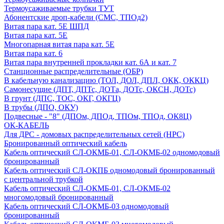
Термоусаживаемые трубки ТУТ
Абонентские дроп-кабели (СМС, ТПОд2)
Витая пара кат. 5Е ШПД
Витая пара кат. 5Е
Многопарная витая пара кат. 5E
Витая пара кат. 6
Витая пара внутренней прокладки кат. 6А и кат. 7
Станционные распределительные (ОБР)
В кабельную канализацию (ТОЛ, ДОЛ, ДПЛ, ОКК, ОККЦ)
Самонесущие (ДПТ, ДПТс, ДОТа, ДОТс, ОКСН, ДОТс)
В грунт (ДПС, ТОС, ОКГ, ОКГЦ)
В трубы (ДПО, ОКУ)
Подвесные - "8" (ДПОм, ДПОд, ТПОм, ТПОд, ОК8Ц)
ОК-КАБЕЛЬ
Для ДРС - домовых распределительных сетей (НРС)
Бронированный оптический кабель
Кабель оптический СЛ-ОКМБ-01, СЛ-ОКМБ-02 одномодовый
бронированный
Кабель оптический СЛ-ОКПБ одномодовый бронированный
с центральной трубкой
Кабель оптический СЛ-ОКМБ-01, СЛ-ОКМБ-02
многомодовый бронированный
Кабель оптический СЛ-ОКМБ-03 одномодовый
бронированный