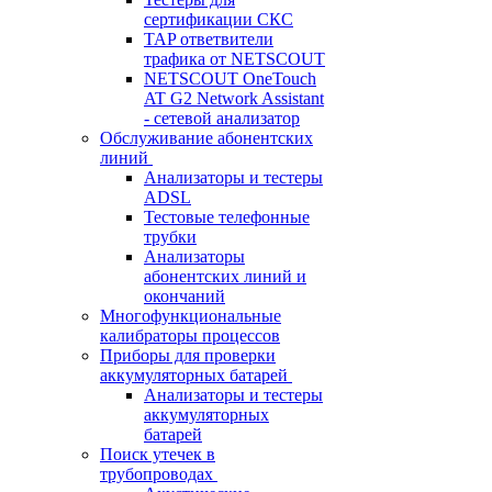
сертификации СКС
TAP ответвители
трафика от NETSCOUT
NETSCOUT OneTouch
AT G2 Network Assistant
- сетевой анализатор
Обслуживание абонентских
линий
Анализаторы и тестеры
ADSL
Тестовые телефонные
трубки
Анализаторы
абонентских линий и
окончаний
Многофункциональные
калибраторы процессов
Приборы для проверки
аккумуляторных батарей
Анализаторы и тестеры
аккумуляторных
батарей
Поиск утечек в
трубопроводах