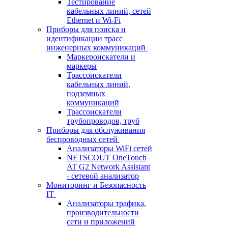
Тестирование
кабельных линий, сетей
Ethernet и Wi-Fi
Приборы для поиска и
идентификации трасс
инженерных коммуникаций
Маркероискатели и
маркеры
Трассоискатели
кабельных линий,
подземных
коммуникаций
Трассоискатели
трубопроводов, труб
Приборы для обслуживания
беспроводных сетей
Анализаторы WiFi сетей
NETSCOUT OneTouch
AT G2 Network Assistant
- сетевой анализатор
Мониторинг и Безопасность
IT
Анализаторы трафика,
производительности
сети и приложений