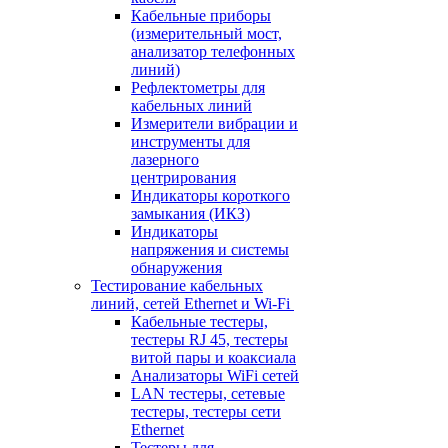
Кабельные приборы
(измерительный мост,
анализатор телефонных
линий)
Рефлектометры для
кабельных линий
Измерители вибрации и
инструменты для
лазерного
центрирования
Индикаторы короткого
замыкания (ИКЗ)
Индикаторы
напряжения и системы
обнаружения
Тестирование кабельных
линий, сетей Ethernet и Wi-Fi
Кабельные тестеры,
тестеры RJ 45, тестеры
витой пары и коаксиала
Анализаторы WiFi сетей
LAN тестеры, сетевые
тестеры, тестеры сети
Ethernet
Тестеры для