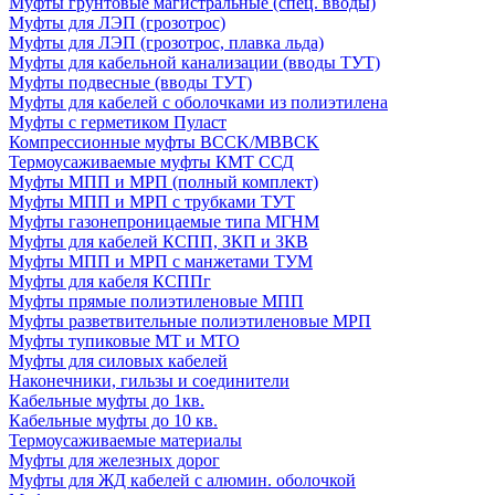
Муфты грунтовые магистральные (спец. вводы)
Муфты для ЛЭП (грозотрос)
Муфты для ЛЭП (грозотрос, плавка льда)
Муфты для кабельной канализации (вводы ТУТ)
Муфты подвесные (вводы ТУТ)
Муфты для кабелей с оболочками из полиэтилена
Муфты с герметиком Пуласт
Компрессионные муфты BCCK/MBBCK
Термоусаживаемые муфты КМТ ССД
Муфты МПП и МРП (полный комплект)
Муфты МПП и МРП с трубками ТУТ
Муфты газонепроницаемые типа МГНМ
Муфты для кабелей КСПП, ЗКП и ЗКВ
Муфты МПП и МРП с манжетами ТУМ
Муфты для кабеля КСППг
Муфты прямые полиэтиленовые МПП
Муфты разветвительные полиэтиленовые МРП
Муфты тупиковые МТ и МТО
Муфты для силовых кабелей
Наконечники, гильзы и соединители
Кабельные муфты до 1кв.
Кабельные муфты до 10 кв.
Термоусаживаемые материалы
Муфты для железных дорог
Муфты для ЖД кабелей с алюмин. оболочкой