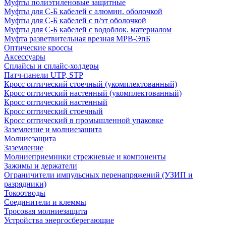
Муфты полиэтиленовые защитные
Муфты для С-Б кабелей с алюмин. оболочкой
Муфты для С-Б кабелей с п/эт оболочкой
Муфты для С-Б кабелей с водоблок. материалом
Муфта разветвительная врезная МРВ-ЭпБ
Оптические кроссы
Аксессуары
Сплайсы и сплайс-холдеры
Патч-панели UTP, STP
Кросс оптический стоечный (укомплектованный)
Кросс оптический настенный (укомплектованный)
Кросс оптический настенный
Кросс оптический стоечный
Кросс оптический в промышленной упаковке
Заземление и молниезащита
Молниезащита
Заземление
Молниеприемники стрежневые и компоненты
Зажимы и держатели
Ограничители импульсных перенапряжений (УЗИП и
разрядники)
Токоотводы
Соединители и клеммы
Тросовая молниезащита
Устройства энергосберегающие