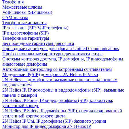
Телефония
Межсетевые шлюзы
VoIP шлюзы (SIP шлюзы)
GSM-шлюзы
Телефонные аппараты
IP телефоны (SIP, VoIP телефоны)
IP видеотелефоны (SIP)
Телефонные гарнитуры
Беспроводные гарнитуры для офиса
Проводные гарнитуры для офиса и Unified Communications
Профессиональные гарнитуры для контакт-центра
Системы контроля доступа, IP домофоны, IP видеодомофоны,
аналоговые домофоны
Автономный контроллер со встроенным считывателем
Модульные IP(SIP) домофоны 2N Helios IP Verso
2N Helios — домофоны и вызывные панели с аналоговым
подключением
2N Helios IP, IP домофоны и видеодомофоны (SIP), вызывные
панели с камерой
2N Helios IP Force, IP видеодомофоны (SIP), клавиатура,
усиленный корпус
2N Helios IP Safety, IP домофоны (SIP), специализированный
усиленный корпус яркого цвета
2N Helios IP Uni, IP домофоны (SIP) базового уровня
Монитор для IP-видеодомофона 2N Helios IP