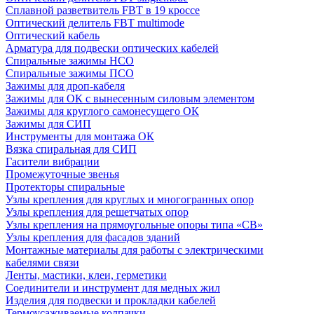
Сплавной разветвитель FBT в 19 кроссе
Оптический делитель FBT multimode
Оптический кабель
Арматура для подвески оптических кабелей
Спиральные зажимы НСО
Спиральные зажимы ПСО
Зажимы для дроп-кабеля
Зажимы для ОК с вынесенным силовым элементом
Зажимы для круглого самонесущего ОК
Зажимы для СИП
Инструменты для монтажа ОК
Вязка спиральная для СИП
Гасители вибрации
Промежуточные звенья
Протекторы спиральные
Узлы крепления для круглых и многогранных опор
Узлы крепления для решетчатых опор
Узлы крепления на прямоугольные опоры типа «СВ»
Узлы крепления для фасадов зданий
Монтажные материалы для работы с электрическими
кабелями связи
Ленты, мастики, клеи, герметики
Соединители и инструмент для медных жил
Изделия для подвески и прокладки кабелей
Термоусаживаемые колпачки