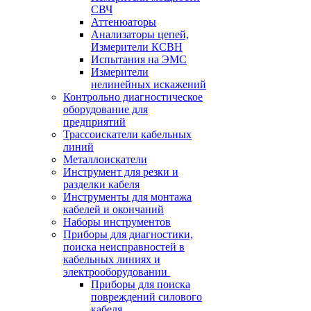
СВЧ
Аттенюаторы
Анализаторы цепей,
Измерители КСВН
Испытания на ЭМС
Измерители
нелинейных искажений
Контрольно диагностическое
оборудование для
предприятий
Трассоискатели кабельных
линий
Металлоискатели
Инструмент для резки и
разделки кабеля
Инструменты для монтажа
кабелей и окончаний
Наборы инструментов
Приборы для диагностики,
поиска неисправностей в
кабельных линиях и
электрооборудовании
Приборы для поиска
повреждений силового
кабеля