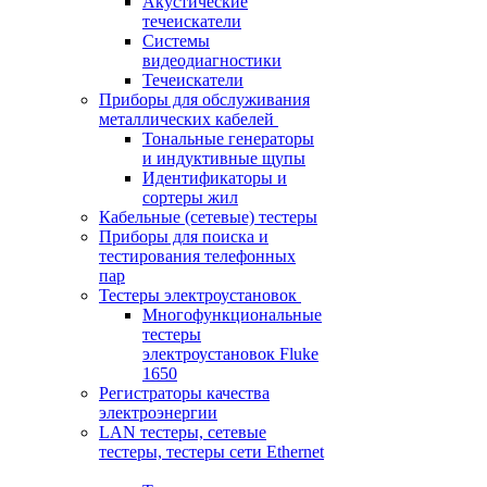
Акустические
течеискатели
Системы
видеодиагностики
Течеискатели
Приборы для обслуживания
металлических кабелей
Тональные генераторы
и индуктивные щупы
Идентификаторы и
сортеры жил
Кабельные (сетевые) тестеры
Приборы для поиска и
тестирования телефонных
пар
Тестеры электроустановок
Многофункциональные
тестеры
электроустановок Fluke
1650
Регистраторы качества
электроэнергии
LAN тестеры, сетевые
тестеры, тестеры сети Ethernet