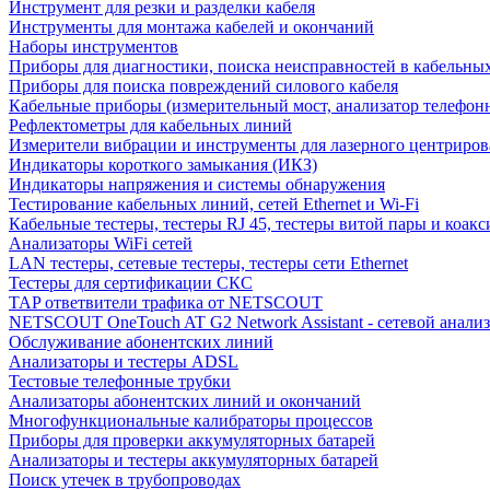
Инструмент для резки и разделки кабеля
Инструменты для монтажа кабелей и окончаний
Наборы инструментов
Приборы для диагностики, поиска неисправностей в кабельны
Приборы для поиска повреждений силового кабеля
Кабельные приборы (измерительный мост, анализатор телефон
Рефлектометры для кабельных линий
Измерители вибрации и инструменты для лазерного центриро
Индикаторы короткого замыкания (ИКЗ)
Индикаторы напряжения и системы обнаружения
Тестирование кабельных линий, сетей Ethernet и Wi-Fi
Кабельные тестеры, тестеры RJ 45, тестеры витой пары и коакс
Анализаторы WiFi сетей
LAN тестеры, сетевые тестеры, тестеры сети Ethernet
Тестеры для сертификации СКС
TAP ответвители трафика от NETSCOUT
NETSCOUT OneTouch AT G2 Network Assistant - сетевой анализ
Обслуживание абонентских линий
Анализаторы и тестеры ADSL
Тестовые телефонные трубки
Анализаторы абонентских линий и окончаний
Многофункциональные калибраторы процессов
Приборы для проверки аккумуляторных батарей
Анализаторы и тестеры аккумуляторных батарей
Поиск утечек в трубопроводах