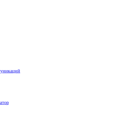
муникаций
атор