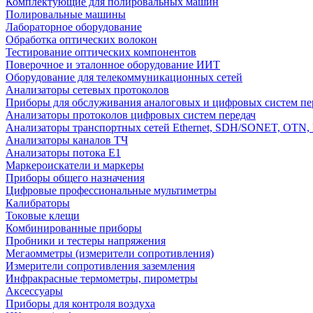
Комплектующие для полировальных машин
Полировальные машины
Лабораторное оборудование
Обработка оптических волокон
Тестирование оптических компонентов
Поверочное и эталонное оборудование ИИТ
Оборудование для телекоммуникационных сетей
Анализаторы сетевых протоколов
Приборы для обслуживания аналоговых и цифровых систем пе
Анализаторы протоколов цифровых систем передач
Анализаторы транспортных сетей Ethernet, SDH/SONET, OTN, F
Анализаторы каналов ТЧ
Анализаторы потока Е1
Маркероискатели и маркеры
Приборы общего назначения
Цифровые профессиональные мультиметры
Калибраторы
Токовые клещи
Комбинированные приборы
Пробники и тестеры напряжения
Мегаомметры (измерители сопротивления)
Измерители сопротивления заземления
Инфракрасные термометры, пирометры
Аксессуары
Приборы для контроля воздуха