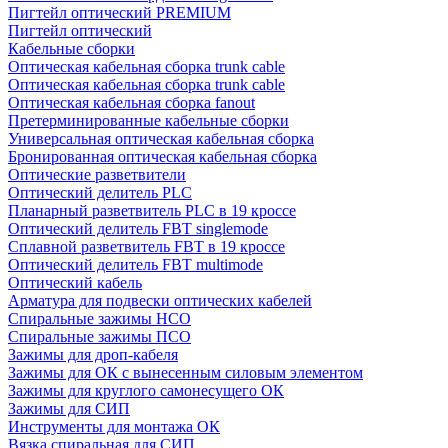
Пигтейл оптический PREMIUM
Пигтейл оптический
Кабельные сборки
Оптическая кабельная сборка trunk cable
Оптическая кабельная сборка trunk cable
Оптическая кабельная сборка fanout
Претерминированные кабельные сборки
Универсальная оптическая кабельная сборка
Бронированная оптическая кабельная сборка
Оптические разветвители
Оптический делитель PLC
Планарный разветвитель PLC в 19 кроссе
Оптический делитель FBT singlemode
Сплавной разветвитель FBT в 19 кроссе
Оптический делитель FBT multimode
Оптический кабель
Арматура для подвески оптических кабелей
Спиральные зажимы НСО
Спиральные зажимы ПСО
Зажимы для дроп-кабеля
Зажимы для ОК с вынесенным силовым элементом
Зажимы для круглого самонесущего ОК
Зажимы для СИП
Инструменты для монтажа ОК
Вязка спиральная для СИП