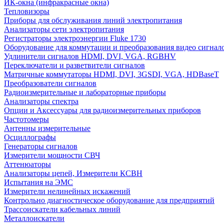
ИК-окна (инфракрасные окна)
Тепловизоры
Приборы для обслуживания линий электропитания
Анализаторы сети электропитания
Регистраторы электроэнергии Fluke 1730
Оборудование для коммутации и преобразования видео сигнал
Удлинители сигналов HDMI, DVI, VGA, RGBHV
Переключатели и разветвители сигналов
Матричные коммутаторы HDMI, DVI, 3GSDI, VGA, HDBaseT
Преобразователи сигналов
Радиоизмерительные и лабораторные приборы
Анализаторы спектра
Опции и Аксессуары для радиоизмерительных приборов
Частотомеры
Антенны измерительные
Осциллографы
Генераторы сигналов
Измерители мощности СВЧ
Аттенюаторы
Анализаторы цепей, Измерители КСВН
Испытания на ЭМС
Измерители нелинейных искажений
Контрольно диагностическое оборудование для предприятий
Трассоискатели кабельных линий
Металлоискатели