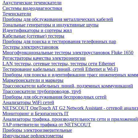
Акустические течеискатели
Системы видеодиагностики
Течеискатели
Приборы для обслуживания металлических кабелей
Тональные генераторы и индуктивные щупы
Идентификаторы и сортеры жил
Кабельные (сетевые) тестеры
Приборы для поиска и тестирования телефонных пар
Тестеры электроустановок
Многофункциональные тестеры электроустановок Fluke 1650
Регистраторы качества электроэнергии
LAN тестеры, сетевые тестеры, тестеры сети Ethernet
Тестирование кабельных линий, сетей Ethernet и Wi-Fi
Приборы для поиска и идентификации трасс инженерных ком
Маркероискатели и маркеры
Трассоискатели кабельных линий, подземных коммуникаций
Трассоискатели трубопроводов, труб
Приборы для обслуживания беспроводных сетей
Анализаторы WiFi сетей
NETSCOUT OneTouch AT G2 Network Assistant - сетевой анализ
Мониторинг и Безопасность IT
Анализаторы трафика, производительности сети и приложений
TAP ответвители трафика от NETSCOUT
Приборы электроизмерительные
Импульсные рефлектометры