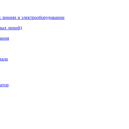
х линиях и электрооборудовании
ных линий)
вания
иала
атор