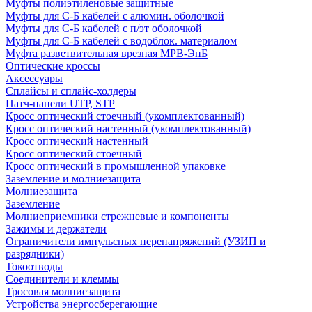
Муфты полиэтиленовые защитные
Муфты для С-Б кабелей с алюмин. оболочкой
Муфты для С-Б кабелей с п/эт оболочкой
Муфты для С-Б кабелей с водоблок. материалом
Муфта разветвительная врезная МРВ-ЭпБ
Оптические кроссы
Аксессуары
Сплайсы и сплайс-холдеры
Патч-панели UTP, STP
Кросс оптический стоечный (укомплектованный)
Кросс оптический настенный (укомплектованный)
Кросс оптический настенный
Кросс оптический стоечный
Кросс оптический в промышленной упаковке
Заземление и молниезащита
Молниезащита
Заземление
Молниеприемники стрежневые и компоненты
Зажимы и держатели
Ограничители импульсных перенапряжений (УЗИП и
разрядники)
Токоотводы
Соединители и клеммы
Тросовая молниезащита
Устройства энергосберегающие