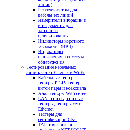
линий)
Рефлектометры для
кабельных линий
Измерители вибрации и
инструменты для
лазерного
центрирования
Индикаторы короткого
замыкания (ИКЗ)
Индикаторы
напряжения и системы
обнаружения
Тестирование кабельных
линий, сетей Ethernet и Wi-Fi
Кабельные тестеры,
тестеры RJ 45, тестеры
витой пары и коаксиала
Анализаторы WiFi сетей
LAN тестеры, сетевые
тестеры, тестеры сети
Ethernet
Тестеры для
сертификации СКС
TAP ответвители
трафика от NETSCOUT