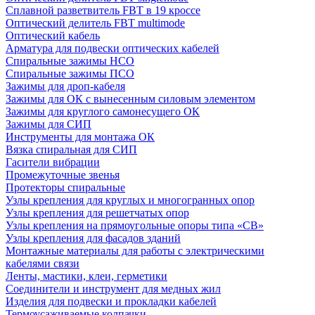
Сплавной разветвитель FBT в 19 кроссе
Оптический делитель FBT multimode
Оптический кабель
Арматура для подвески оптических кабелей
Спиральные зажимы НСО
Спиральные зажимы ПСО
Зажимы для дроп-кабеля
Зажимы для ОК с вынесенным силовым элементом
Зажимы для круглого самонесущего ОК
Зажимы для СИП
Инструменты для монтажа ОК
Вязка спиральная для СИП
Гасители вибрации
Промежуточные звенья
Протекторы спиральные
Узлы крепления для круглых и многогранных опор
Узлы крепления для решетчатых опор
Узлы крепления на прямоугольные опоры типа «СВ»
Узлы крепления для фасадов зданий
Монтажные материалы для работы с электрическими
кабелями связи
Ленты, мастики, клеи, герметики
Соединители и инструмент для медных жил
Изделия для подвески и прокладки кабелей
Термоусаживаемые колпачки