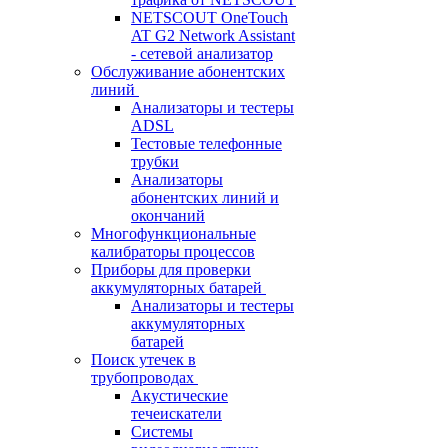
NETSCOUT OneTouch
AT G2 Network Assistant
- сетевой анализатор
Обслуживание абонентских
линий
Анализаторы и тестеры
ADSL
Тестовые телефонные
трубки
Анализаторы
абонентских линий и
окончаний
Многофункциональные
калибраторы процессов
Приборы для проверки
аккумуляторных батарей
Анализаторы и тестеры
аккумуляторных
батарей
Поиск утечек в
трубопроводах
Акустические
течеискатели
Системы