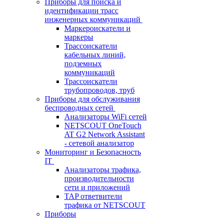
Приборы для поиска и
идентификации трасс
инженерных коммуникаций
Маркероискатели и
маркеры
Трассоискатели
кабельных линий,
подземных
коммуникаций
Трассоискатели
трубопроводов, труб
Приборы для обслуживания
беспроводных сетей
Анализаторы WiFi сетей
NETSCOUT OneTouch
AT G2 Network Assistant
- сетевой анализатор
Мониторинг и Безопасность
IT
Анализаторы трафика,
производительности
сети и приложений
TAP ответвители
трафика от NETSCOUT
Приборы