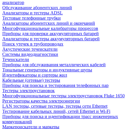
анализатор
Обслуживание абонентских линий
Анализаторы и тестеры ADSL
Тестовые телефонные трубки
Анализаторы абонентских линий и окончаний
Многофункциональные калибраторы процессов
Приборы для проверки аккумуляторных батарей
Анализаторы и тестеры аккумуляторных батарей
Поиск утечек в трубопроводах
Акустические течеискатели
Системы видеодиагностики
Течеискатели
Приборы для обслуживания металлических кабелей
Тональные генераторы и индуктивные щупы
Идентификаторы и сортеры жил
Кабельные (сетевые) тестеры
Приборы для поиска и тестирования телефонных пар
Тестеры электроустановок
Многофункциональные тестеры электроустановок Fluke 1650
Регистраторы качества электроэнергии
LAN тестеры, сетевые тестеры, тестеры сети Ethernet
Тестирование кабельных линий, сетей Ethernet и Wi-Fi
Приборы для поиска и идентификации трасс инженерных
коммуникаций
Маркероискатели и маркеры