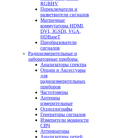
RGBHV
Переключатели и
разветвители сигналов
Матричные
коммутаторы HDMI,
DVI, 3GSDI, VGA,
HDBaseT
Преобразователи
сигналов
Радиоизмерительные и
лабораторные приборы
Анализаторы спектра
Опции и Аксессуары
для
радиоизмерительных
приборов
Частотомеры
Антенны
измерительные
Осциллографы
Генераторы сигналов
Измерители мощности
СВЧ
Аттенюаторы
Анализаторы цепей,