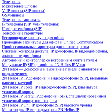
Телефония
Межсетевые шлюзы
VoIP шлюзы (SIP шлюзы)
GSM-шлюзы
Телефонные аппараты
IP телефоны (SIP, VoIP телефоны)
IP видеотелефоны (SIP)
Телефонные гарнитуры
Беспроводные гарнитуры для офиса
Проводные гарнитуры для офиса и Unified Communications
Профессиональные гарнитуры для контакт-центра
Системы контроля доступа, IP домофоны, IP видеодомофоны,
аналоговые домофоны
Автономный контроллер со встроенным считывателем
Модульные IP(SIP) домофоны 2N Helios IP Verso
2N Helios — домофоны и вызывные панели с аналоговым
подключением
2N Helios IP, IP домофоны и видеодомофоны (SIP), вызывные
панели с камерой
2N Helios IP Force, IP видеодомофоны (SIP), клавиатура,
усиленный корпус
2N Helios IP Safety, IP домофоны (SIP), специализированный
усиленный корпус яркого цвета
2N Helios IP Uni, IP домофоны (SIP) базового уровня
Монитор для IP-видеодомофона 2N Helios IP