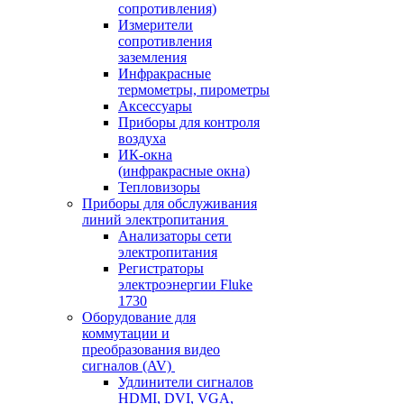
сопротивления)
Измерители
сопротивления
заземления
Инфракрасные
термометры, пирометры
Аксессуары
Приборы для контроля
воздуха
ИК-окна
(инфракрасные окна)
Тепловизоры
Приборы для обслуживания
линий электропитания
Анализаторы сети
электропитания
Регистраторы
электроэнергии Fluke
1730
Оборудование для
коммутации и
преобразования видео
сигналов (AV)
Удлинители сигналов
HDMI, DVI, VGA,