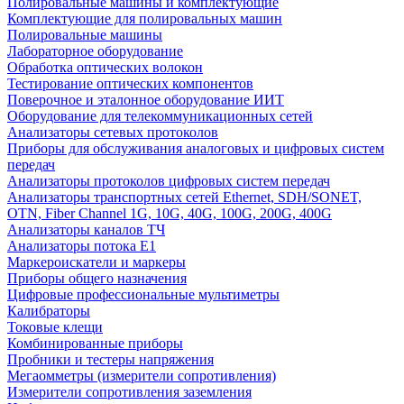
Полировальные машины и комплектующие
Комплектующие для полировальных машин
Полировальные машины
Лабораторное оборудование
Обработка оптических волокон
Тестирование оптических компонентов
Поверочное и эталонное оборудование ИИТ
Оборудование для телекоммуникационных сетей
Анализаторы сетевых протоколов
Приборы для обслуживания аналоговых и цифровых систем
передач
Анализаторы протоколов цифровых систем передач
Анализаторы транспортных сетей Ethernet, SDH/SONET,
OTN, Fiber Channel 1G, 10G, 40G, 100G, 200G, 400G
Анализаторы каналов ТЧ
Анализаторы потока Е1
Маркероискатели и маркеры
Приборы общего назначения
Цифровые профессиональные мультиметры
Калибраторы
Токовые клещи
Комбинированные приборы
Пробники и тестеры напряжения
Мегаомметры (измерители сопротивления)
Измерители сопротивления заземления