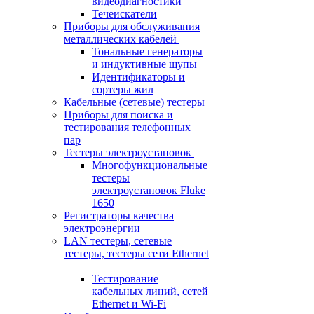
видеодиагностики
Течеискатели
Приборы для обслуживания
металлических кабелей
Тональные генераторы
и индуктивные щупы
Идентификаторы и
сортеры жил
Кабельные (сетевые) тестеры
Приборы для поиска и
тестирования телефонных
пар
Тестеры электроустановок
Многофункциональные
тестеры
электроустановок Fluke
1650
Регистраторы качества
электроэнергии
LAN тестеры, сетевые
тестеры, тестеры сети Ethernet
Тестирование
кабельных линий, сетей
Ethernet и Wi-Fi