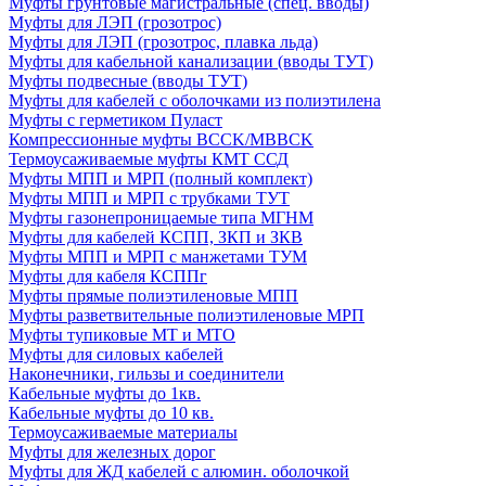
Муфты грунтовые магистральные (спец. вводы)
Муфты для ЛЭП (грозотрос)
Муфты для ЛЭП (грозотрос, плавка льда)
Муфты для кабельной канализации (вводы ТУТ)
Муфты подвесные (вводы ТУТ)
Муфты для кабелей с оболочками из полиэтилена
Муфты с герметиком Пуласт
Компрессионные муфты BCCK/MBBCK
Термоусаживаемые муфты КМТ ССД
Муфты МПП и МРП (полный комплект)
Муфты МПП и МРП с трубками ТУТ
Муфты газонепроницаемые типа МГНМ
Муфты для кабелей КСПП, ЗКП и ЗКВ
Муфты МПП и МРП с манжетами ТУМ
Муфты для кабеля КСППг
Муфты прямые полиэтиленовые МПП
Муфты разветвительные полиэтиленовые МРП
Муфты тупиковые МТ и МТО
Муфты для силовых кабелей
Наконечники, гильзы и соединители
Кабельные муфты до 1кв.
Кабельные муфты до 10 кв.
Термоусаживаемые материалы
Муфты для железных дорог
Муфты для ЖД кабелей с алюмин. оболочкой