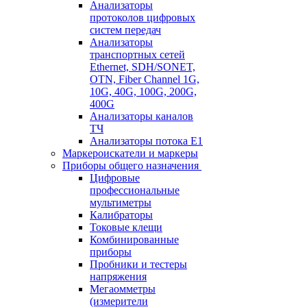
Анализаторы
протоколов цифровых
систем передач
Анализаторы
транспортных сетей
Ethernet, SDH/SONET,
OTN, Fiber Channel 1G,
10G, 40G, 100G, 200G,
400G
Анализаторы каналов
ТЧ
Анализаторы потока Е1
Маркероискатели и маркеры
Приборы общего назначения
Цифровые
профессиональные
мультиметры
Калибраторы
Токовые клещи
Комбинированные
приборы
Пробники и тестеры
напряжения
Мегаомметры
(измерители