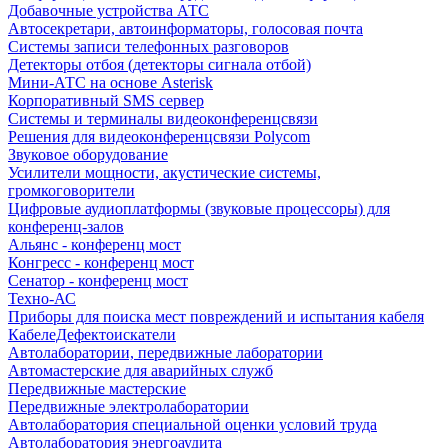
Добавочные устройства АТС
Автосекретари, автоинформаторы, голосовая почта
Системы записи телефонных разговоров
Детекторы отбоя (детекторы сигнала отбой)
Мини-АТС на основе Asterisk
Корпоративный SMS сервер
Системы и терминалы видеоконференцсвязи
Решения для видеоконференцсвязи Polycom
Звуковое оборудование
Усилители мощности, акустические системы,
громкоговорители
Цифровые аудиоплатформы (звуковые процессоры) для
конференц-залов
Альянс - конференц мост
Конгресс - конференц мост
Сенатор - конференц мост
Техно-АС
Приборы для поиска мест повреждений и испытания кабеля
КабелеДефектоискатели
Автолаборатории, передвижные лаборатории
Автомастерские для аварийных служб
Передвижные мастерские
Передвижные электролаборатории
Автолаборатория специальной оценки условий труда
Автолаборатория энергоаудита