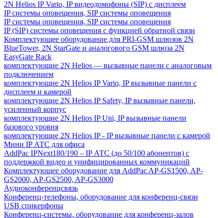
2N Helios IP Vario, IP видеодомофоны (SIP) с дисплеем
IP системы оповещения, SIP системы оповещения
IP системы оповещения, SIP системы оповещения
IP (SIP) системы оповещения с функцией обратной связи
Комплектующее оборудование для PRI-GSM шлюзов 2N
BlueTower, 2N StarGate и аналогового GSM шлюза 2N
EasyGate Rack
комплектующие 2N Helios — вызывные панели с аналоговым
подключением
комплектующие 2N Helios IP Vario, IP вызывные панели с
дисплеем и камерой
комплектующие 2N Helios IP Safety, IP вызывные панели,
усиленный корпус
комплектующие 2N Helios IP Uni, IP вызывные панели
базового уровня
комплектующие 2N Helios IP - IP вызывные панели с камерой
Мини IP АТС для офиса
AddPac IPNext180/190 – IP АТС (до 50/100 абонентов) с
поддержкой видео и унифицированных коммуникаций
Комплектующее оборудование для AddPac AP-GS1500, AP-
GS2000, AP-GS2500, AP-GS3000
Аудиоконференцсвязь
Конференц-телефоны, оборудование для конференц-связи
USB спикерфоны
Конференц-системы, оборудование для конференц-залов