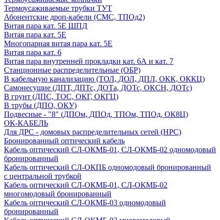
Термоусаживаемые трубки ТУТ
Абонентские дроп-кабели (СМС, ТПОд2)
Витая пара кат. 5Е ШПД
Витая пара кат. 5Е
Многопарная витая пара кат. 5E
Витая пара кат. 6
Витая пара внутренней прокладки кат. 6А и кат. 7
Станционные распределительные (ОБР)
В кабельную канализацию (ТОЛ, ДОЛ, ДПЛ, ОКК, ОККЦ)
Самонесущие (ДПТ, ДПТс, ДОТа, ДОТс, ОКСН, ДОТс)
В грунт (ДПС, ТОС, ОКГ, ОКГЦ)
В трубы (ДПО, ОКУ)
Подвесные - "8" (ДПОм, ДПОд, ТПОм, ТПОд, ОК8Ц)
ОК-КАБЕЛЬ
Для ДРС - домовых распределительных сетей (НРС)
Бронированный оптический кабель
Кабель оптический СЛ-ОКМБ-01, СЛ-ОКМБ-02 одномодовый
бронированный
Кабель оптический СЛ-ОКПБ одномодовый бронированный
с центральной трубкой
Кабель оптический СЛ-ОКМБ-01, СЛ-ОКМБ-02
многомодовый бронированный
Кабель оптический СЛ-ОКМБ-03 одномодовый
бронированный