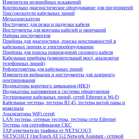
Измерители нелинейных искажений
Контрольно диагностическое оборудование для предприятий
Трассоискатели кабельных линий
Металлоискатели
Инструмент для резки и разделки кабеля
Инструменты для монтажа кабелей и окончаний
Наборы инструментов
Приборы для диагностики, поиска неисправностей в
кабельных линиях и электрооборудовании
Приборы для поиска повреждений силового кабеля
Кабельные приборы (измерительный мост, анализатор
телефонных линий)
Рефлектометры для кабельных линий
Измерители вибрации и инструменты для лазерного
центрирования
Индикаторы короткого замыкания (ИКЗ)
Индикаторы напряжения и системы обнаружения
Тестирование кабельных линий, сетей Ethernet и Wi-Fi
Кабельные тестеры, тестеры RJ 45, тестеры витой пары и
коаксиала
Анализаторы WiFi сетей
LAN тестеры, сетевые тестеры, тестеры сети Ethernet
Тестеры для сертификации СКС
TAP ответвители трафика от NETSCOUT
NETSCOUT OneTouch AT G2 Network Assistant - сетевой