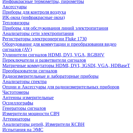
Инфракрасные термометры, пирометры
Аксессуары
Приборы для контроля воздуха
ИК-окна (инфракрасные окна)
Тепловизоры
Приборы для обслуживания линий электропитания
Анализаторы сети электропитания
Регистраторы электроэнергии Fluke 1730
Оборудование для коммутации и преобразования видео
сигналов (AV)
Удлинители сигналов HDMI, DVI, VGA, RGBHV
Переключатели и разветвители сигналов
Матричные коммутаторы HDMI, DVI, 3GSDI, VGA, HDBaseT
Преобразователи сигналов
Радиоизмерительные и лабораторные приборы
Анализаторы спектра
Опции и Аксессуары для радиоизмерительных приборов
Частотомеры
Антенны измерительные
Осциллографы
Генераторы сигналов
Измерители мощности СВЧ
Аттенюаторы
Анализаторы цепей, Измерители КСВН
Испытания на ЭМС