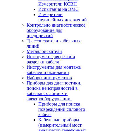
Измерители КСВН
Испытания на ЭМС
Измерители
нелинейных искажений
Контрольно диагностическое
оборудование для
предприятий
Трассоискатели кабельных
линий
Металлоискатели
Инструмент для резки и
разделки кабеля
Инструменты для монтажа
кабелей и окончаний
Наборы инструментов
Приборы для диагностики,
поиска неисправностей в
кабельных линиях и
электрооборудовании
Приборы для поиска
повреждений силового
кабеля
Кабельные приборы
(измерительный мост,
анализатор телефонных