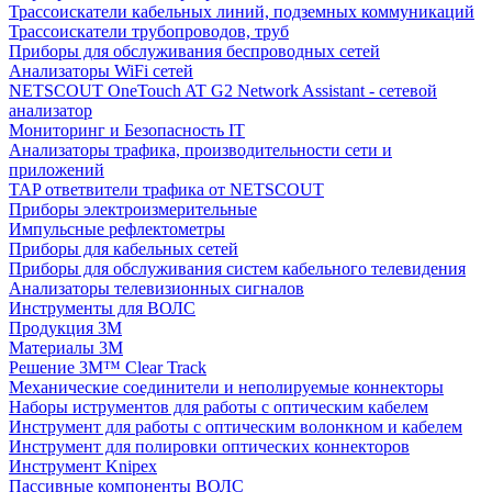
Трассоискатели кабельных линий, подземных коммуникаций
Трассоискатели трубопроводов, труб
Приборы для обслуживания беспроводных сетей
Анализаторы WiFi сетей
NETSCOUT OneTouch AT G2 Network Assistant - сетевой
анализатор
Мониторинг и Безопасность IT
Анализаторы трафика, производительности сети и
приложений
TAP ответвители трафика от NETSCOUT
Приборы электроизмерительные
Импульсные рефлектометры
Приборы для кабельных сетей
Приборы для обслуживания систем кабельного телевидения
Анализаторы телевизионных сигналов
Инструменты для ВОЛС
Продукция 3M
Материалы 3М
Решение 3M™ Clear Track
Механические соединители и неполируемые коннекторы
Наборы иструментов для работы с оптическим кабелем
Инструмент для работы с оптическим волонкном и кабелем
Инструмент для полировки оптических коннекторов
Инструмент Knipex
Пассивные компоненты ВОЛС