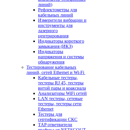
линий)
Рефлектометры для
кабельных линий
Измерители вибрации и
инструменты для
лазерного
центрирования
Индикаторы короткого
замыкания (ИКЗ)
Индикаторы
напряжения и системы
обнаружения
Тестирование кабельных
линий, сетей Ethernet и Wi-Fi
Кабельные тестеры,
тестеры RJ 45, тестеры
витой пары и коаксиала
Анализаторы WiFi сетей
LAN тестеры, сетевые
тестеры, тестеры сети
Ethernet
Тестеры для
сертификации СКС
TAP ответвители
трафика от NETSCOUT