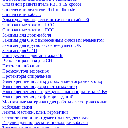
Сплавной разветвитель FBT в 19 кроссе
Оптический делитель FBT multimode
Оптический кабель
Арматура для подвески оптических кабелей
Спиральные зажимы НСО
Спиральные зажимы ПСО
Зажимы для дроп-кабеля
Зажимы для ОК с вынесенным силовым элементом
Зажимы для круглого самонесущего ОК
Зажимы для СИП
Инструменты для монтажа ОК
Вязка спиральная для СИП
Гасители вибрации
Промежуточные звенья
Протекторы спиральные
Узлы крепления для круглых и многогранных опор
Узлы крепления для решетчатых опор
Узлы крепления на прямоугольные опоры типа «СВ»
Узлы крепления для фасадов зданий
Монтажные материалы для работы с электрическими
кабелями связи
Ленты, мастики, клеи, герметики
Соединители и инструмент для медных жил
Изделия для подвески и прокладки кабелей
Термоусаживаемые колпачки