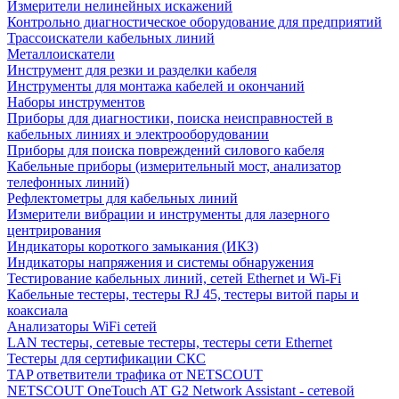
Измерители нелинейных искажений
Контрольно диагностическое оборудование для предприятий
Трассоискатели кабельных линий
Металлоискатели
Инструмент для резки и разделки кабеля
Инструменты для монтажа кабелей и окончаний
Наборы инструментов
Приборы для диагностики, поиска неисправностей в
кабельных линиях и электрооборудовании
Приборы для поиска повреждений силового кабеля
Кабельные приборы (измерительный мост, анализатор
телефонных линий)
Рефлектометры для кабельных линий
Измерители вибрации и инструменты для лазерного
центрирования
Индикаторы короткого замыкания (ИКЗ)
Индикаторы напряжения и системы обнаружения
Тестирование кабельных линий, сетей Ethernet и Wi-Fi
Кабельные тестеры, тестеры RJ 45, тестеры витой пары и
коаксиала
Анализаторы WiFi сетей
LAN тестеры, сетевые тестеры, тестеры сети Ethernet
Тестеры для сертификации СКС
TAP ответвители трафика от NETSCOUT
NETSCOUT OneTouch AT G2 Network Assistant - сетевой