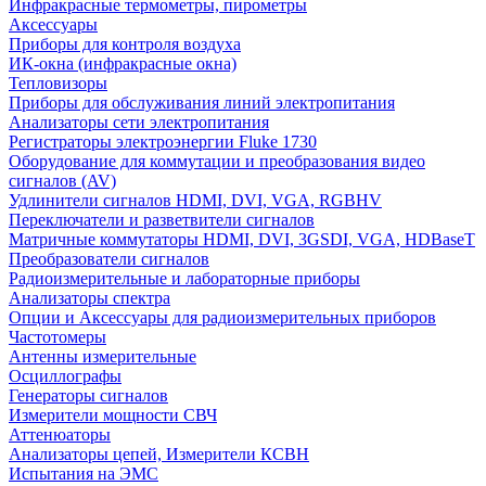
Инфракрасные термометры, пирометры
Аксессуары
Приборы для контроля воздуха
ИК-окна (инфракрасные окна)
Тепловизоры
Приборы для обслуживания линий электропитания
Анализаторы сети электропитания
Регистраторы электроэнергии Fluke 1730
Оборудование для коммутации и преобразования видео
сигналов (AV)
Удлинители сигналов HDMI, DVI, VGA, RGBHV
Переключатели и разветвители сигналов
Матричные коммутаторы HDMI, DVI, 3GSDI, VGA, HDBaseT
Преобразователи сигналов
Радиоизмерительные и лабораторные приборы
Анализаторы спектра
Опции и Аксессуары для радиоизмерительных приборов
Частотомеры
Антенны измерительные
Осциллографы
Генераторы сигналов
Измерители мощности СВЧ
Аттенюаторы
Анализаторы цепей, Измерители КСВН
Испытания на ЭМС