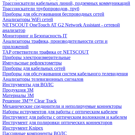
Трассоискатели кабельных линий, подземных коммуникаций
Трассоискатели трубопроводов, труб
Приборы для обслуживания беспроводных сетей
Анализаторы WiFi сетей
NETSCOUT OneTouch AT G2 Network Assistant - сетевой
анализатор
Мониторинг и Безопасность IT
Анализаторы трафика, производительности сети и
приложений
TAP ответвители трафика от NETSCOUT
Приборы электроизмерительные
Импульсные рефлектометры
Приборы для кабельных сетей
Приборы для обслуживания систем кабельного телевидения
Анализаторы телевизионных сигналов
Инструменты для ВОЛС
Продукция 3M
Материалы 3М
Решение 3M™ Clear Track
Механические соединители и неполируемые коннекторы
Наборы иструментов для работы с оптическим кабелем
Инструмент для работы с оптическим волонкном и кабелем
Инструмент для полировки оптических коннекторов
Инструмент Knipex
Пассивные компоненты ВОЛС