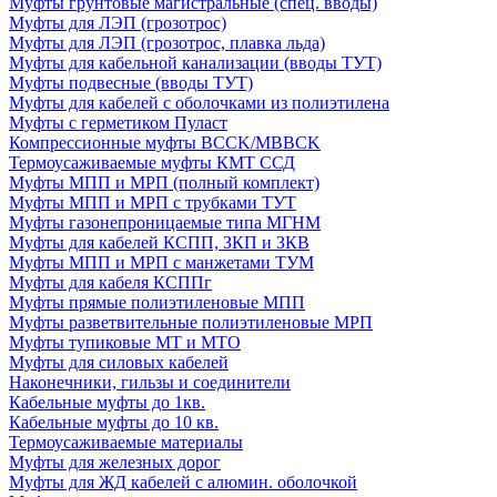
Муфты грунтовые магистральные (спец. вводы)
Муфты для ЛЭП (грозотрос)
Муфты для ЛЭП (грозотрос, плавка льда)
Муфты для кабельной канализации (вводы ТУТ)
Муфты подвесные (вводы ТУТ)
Муфты для кабелей с оболочками из полиэтилена
Муфты с герметиком Пуласт
Компрессионные муфты BCCK/MBBCK
Термоусаживаемые муфты КМТ ССД
Муфты МПП и МРП (полный комплект)
Муфты МПП и МРП с трубками ТУТ
Муфты газонепроницаемые типа МГНМ
Муфты для кабелей КСПП, ЗКП и ЗКВ
Муфты МПП и МРП с манжетами ТУМ
Муфты для кабеля КСППг
Муфты прямые полиэтиленовые МПП
Муфты разветвительные полиэтиленовые МРП
Муфты тупиковые МТ и МТО
Муфты для силовых кабелей
Наконечники, гильзы и соединители
Кабельные муфты до 1кв.
Кабельные муфты до 10 кв.
Термоусаживаемые материалы
Муфты для железных дорог
Муфты для ЖД кабелей с алюмин. оболочкой