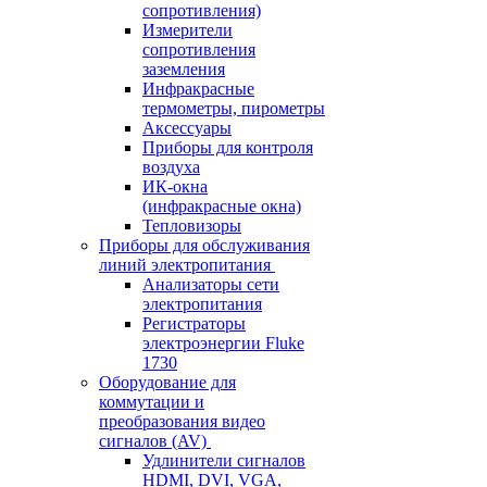
сопротивления)
Измерители
сопротивления
заземления
Инфракрасные
термометры, пирометры
Аксессуары
Приборы для контроля
воздуха
ИК-окна
(инфракрасные окна)
Тепловизоры
Приборы для обслуживания
линий электропитания
Анализаторы сети
электропитания
Регистраторы
электроэнергии Fluke
1730
Оборудование для
коммутации и
преобразования видео
сигналов (AV)
Удлинители сигналов
HDMI, DVI, VGA,