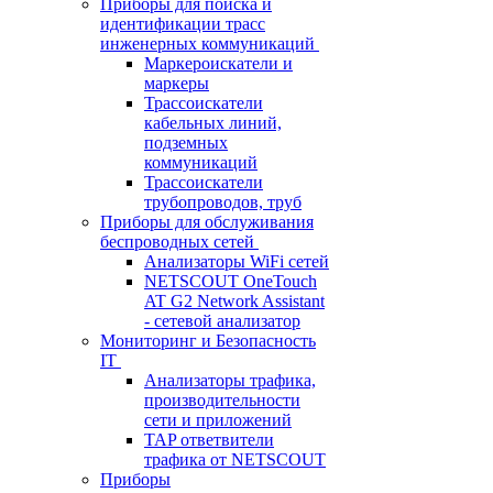
Приборы для поиска и
идентификации трасс
инженерных коммуникаций
Маркероискатели и
маркеры
Трассоискатели
кабельных линий,
подземных
коммуникаций
Трассоискатели
трубопроводов, труб
Приборы для обслуживания
беспроводных сетей
Анализаторы WiFi сетей
NETSCOUT OneTouch
AT G2 Network Assistant
- сетевой анализатор
Мониторинг и Безопасность
IT
Анализаторы трафика,
производительности
сети и приложений
TAP ответвители
трафика от NETSCOUT
Приборы