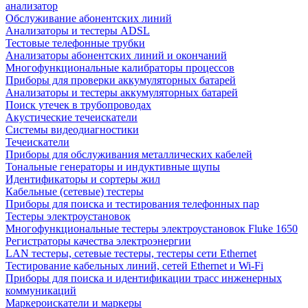
анализатор
Обслуживание абонентских линий
Анализаторы и тестеры ADSL
Тестовые телефонные трубки
Анализаторы абонентских линий и окончаний
Многофункциональные калибраторы процессов
Приборы для проверки аккумуляторных батарей
Анализаторы и тестеры аккумуляторных батарей
Поиск утечек в трубопроводах
Акустические течеискатели
Системы видеодиагностики
Течеискатели
Приборы для обслуживания металлических кабелей
Тональные генераторы и индуктивные щупы
Идентификаторы и сортеры жил
Кабельные (сетевые) тестеры
Приборы для поиска и тестирования телефонных пар
Тестеры электроустановок
Многофункциональные тестеры электроустановок Fluke 1650
Регистраторы качества электроэнергии
LAN тестеры, сетевые тестеры, тестеры сети Ethernet
Тестирование кабельных линий, сетей Ethernet и Wi-Fi
Приборы для поиска и идентификации трасс инженерных
коммуникаций
Маркероискатели и маркеры