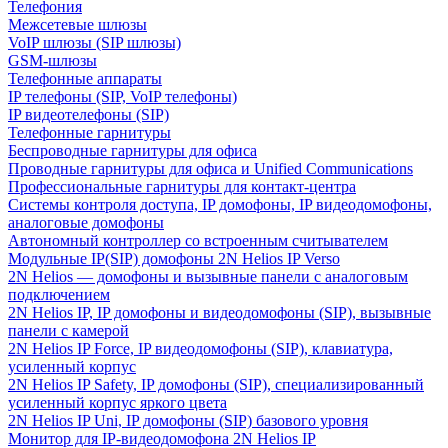
Телефония
Межсетевые шлюзы
VoIP шлюзы (SIP шлюзы)
GSM-шлюзы
Телефонные аппараты
IP телефоны (SIP, VoIP телефоны)
IP видеотелефоны (SIP)
Телефонные гарнитуры
Беспроводные гарнитуры для офиса
Проводные гарнитуры для офиса и Unified Communications
Профессиональные гарнитуры для контакт-центра
Системы контроля доступа, IP домофоны, IP видеодомофоны,
аналоговые домофоны
Автономный контроллер со встроенным считывателем
Модульные IP(SIP) домофоны 2N Helios IP Verso
2N Helios — домофоны и вызывные панели с аналоговым
подключением
2N Helios IP, IP домофоны и видеодомофоны (SIP), вызывные
панели с камерой
2N Helios IP Force, IP видеодомофоны (SIP), клавиатура,
усиленный корпус
2N Helios IP Safety, IP домофоны (SIP), специализированный
усиленный корпус яркого цвета
2N Helios IP Uni, IP домофоны (SIP) базового уровня
Монитор для IP-видеодомофона 2N Helios IP