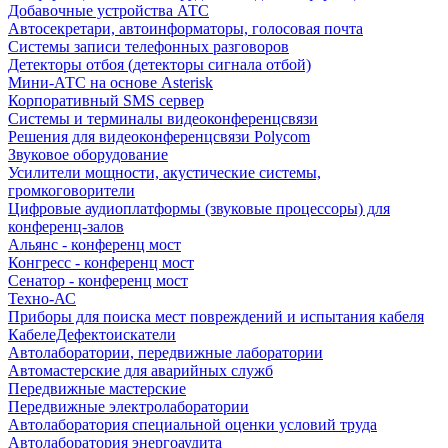
Добавочные устройства АТС
Автосекретари, автоинформаторы, голосовая почта
Системы записи телефонных разговоров
Детекторы отбоя (детекторы сигнала отбой)
Мини-АТС на основе Asterisk
Корпоративный SMS сервер
Системы и терминалы видеоконференцсвязи
Решения для видеоконференцсвязи Polycom
Звуковое оборудование
Усилители мощности, акустические системы,
громкоговорители
Цифровые аудиоплатформы (звуковые процессоры) для
конференц-залов
Альянс - конференц мост
Конгресс - конференц мост
Сенатор - конференц мост
Техно-АС
Приборы для поиска мест повреждений и испытания кабеля
КабелеДефектоискатели
Автолаборатории, передвижные лаборатории
Автомастерские для аварийных служб
Передвижные мастерские
Передвижные электролаборатории
Автолаборатория специальной оценки условий труда
Автолаборатория энергоаудита