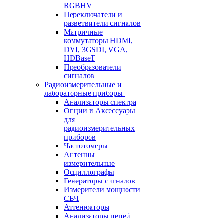
RGBHV
Переключатели и
разветвители сигналов
Матричные
коммутаторы HDMI,
DVI, 3GSDI, VGA,
HDBaseT
Преобразователи
сигналов
Радиоизмерительные и
лабораторные приборы
Анализаторы спектра
Опции и Аксессуары
для
радиоизмерительных
приборов
Частотомеры
Антенны
измерительные
Осциллографы
Генераторы сигналов
Измерители мощности
СВЧ
Аттенюаторы
Анализаторы цепей,