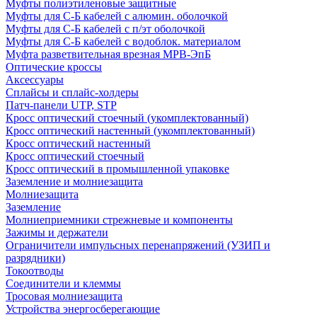
Муфты полиэтиленовые защитные
Муфты для С-Б кабелей с алюмин. оболочкой
Муфты для С-Б кабелей с п/эт оболочкой
Муфты для С-Б кабелей с водоблок. материалом
Муфта разветвительная врезная МРВ-ЭпБ
Оптические кроссы
Аксессуары
Сплайсы и сплайс-холдеры
Патч-панели UTP, STP
Кросс оптический стоечный (укомплектованный)
Кросс оптический настенный (укомплектованный)
Кросс оптический настенный
Кросс оптический стоечный
Кросс оптический в промышленной упаковке
Заземление и молниезащита
Молниезащита
Заземление
Молниеприемники стрежневые и компоненты
Зажимы и держатели
Ограничители импульсных перенапряжений (УЗИП и
разрядники)
Токоотводы
Соединители и клеммы
Тросовая молниезащита
Устройства энергосберегающие