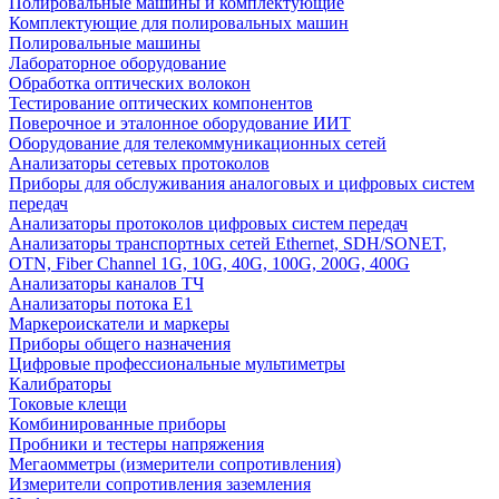
Полировальные машины и комплектующие
Комплектующие для полировальных машин
Полировальные машины
Лабораторное оборудование
Обработка оптических волокон
Тестирование оптических компонентов
Поверочное и эталонное оборудование ИИТ
Оборудование для телекоммуникационных сетей
Анализаторы сетевых протоколов
Приборы для обслуживания аналоговых и цифровых систем
передач
Анализаторы протоколов цифровых систем передач
Анализаторы транспортных сетей Ethernet, SDH/SONET,
OTN, Fiber Channel 1G, 10G, 40G, 100G, 200G, 400G
Анализаторы каналов ТЧ
Анализаторы потока Е1
Маркероискатели и маркеры
Приборы общего назначения
Цифровые профессиональные мультиметры
Калибраторы
Токовые клещи
Комбинированные приборы
Пробники и тестеры напряжения
Мегаомметры (измерители сопротивления)
Измерители сопротивления заземления