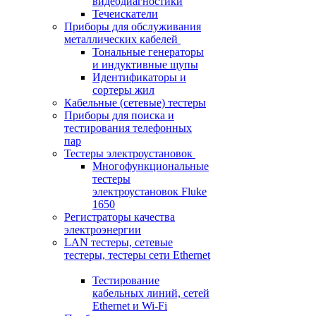
видеодиагностики
Течеискатели
Приборы для обслуживания
металлических кабелей
Тональные генераторы
и индуктивные щупы
Идентификаторы и
сортеры жил
Кабельные (сетевые) тестеры
Приборы для поиска и
тестирования телефонных
пар
Тестеры электроустановок
Многофункциональные
тестеры
электроустановок Fluke
1650
Регистраторы качества
электроэнергии
LAN тестеры, сетевые
тестеры, тестеры сети Ethernet
Тестирование
кабельных линий, сетей
Ethernet и Wi-Fi