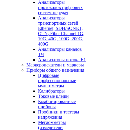
Анализаторы
протоколов цифровых
систем передач
Анализаторы
транспортных сетей
Ethernet, SDH/SONET,
OTN, Fiber Channel 1G,
10G, 40G, 100G, 200G,
400G
Анализаторы каналов
ТЧ
Анализаторы потока Е1
Маркероискатели и маркеры
Приборы общего назначения
Цифровые
профессиональные
мультиметры
Калибраторы
Токовые клещи
Комбинированные
приборы
Пробники и тестеры
напряжения
Мегаомметры
(измерители