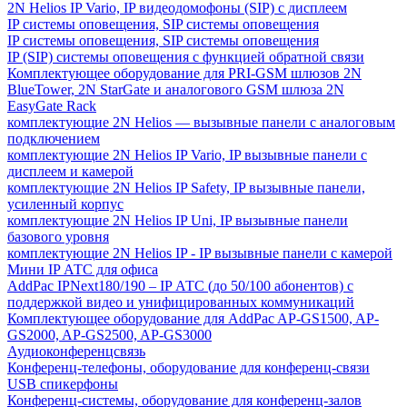
2N Helios IP Vario, IP видеодомофоны (SIP) с дисплеем
IP системы оповещения, SIP системы оповещения
IP системы оповещения, SIP системы оповещения
IP (SIP) системы оповещения с функцией обратной связи
Комплектующее оборудование для PRI-GSM шлюзов 2N
BlueTower, 2N StarGate и аналогового GSM шлюза 2N
EasyGate Rack
комплектующие 2N Helios — вызывные панели с аналоговым
подключением
комплектующие 2N Helios IP Vario, IP вызывные панели с
дисплеем и камерой
комплектующие 2N Helios IP Safety, IP вызывные панели,
усиленный корпус
комплектующие 2N Helios IP Uni, IP вызывные панели
базового уровня
комплектующие 2N Helios IP - IP вызывные панели с камерой
Мини IP АТС для офиса
AddPac IPNext180/190 – IP АТС (до 50/100 абонентов) с
поддержкой видео и унифицированных коммуникаций
Комплектующее оборудование для AddPac AP-GS1500, AP-
GS2000, AP-GS2500, AP-GS3000
Аудиоконференцсвязь
Конференц-телефоны, оборудование для конференц-связи
USB спикерфоны
Конференц-системы, оборудование для конференц-залов