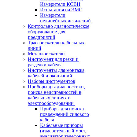
Измерители КСВН
Испытания на ЭМС
Измерители
нелинейных искажений
Контрольно диагностическое
оборудование для
предприятий
Трассоискатели кабельных
линий
Металлоискатели
Инструмент для резки и
разделки кабеля
Инструменты для монтажа
кабелей и окончаний
Наборы инструментов
Приборы для диагностики,
поиска неисправностей в
кабельных линиях и
электрооборудовании
Приборы для поиска
повреждений силового
кабеля
Кабельные приборы
(измерительный мост,
анализатор телефонных