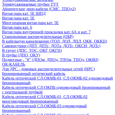
Термоусаживаемые трубки ТУТ
Абонентские дроп-кабели (СМС, ТПОд2)
Витая пара кат. 5Е ШПД
Витая пара кат. 5Е
Многопарная витая пара кат. 5E
Витая пара кат. 6
Витая пара внутренней прокладки кат. 6А и кат. 7
Станционные распределительные (ОБР)
В кабельную канализацию (ТОЛ, ДОЛ, ДПЛ, ОКК, ОККЦ)
Самонесущие (ДПТ, ДПТс, ДОТа, ДОТс, ОКСН, ДОТс)
В грунт (ДПС, ТОС, ОКГ, ОКГЦ)
В трубы (ДПО, ОКУ)
Подвесные - "8" (ДПОм, ДПОд, ТПОм, ТПОд, ОК8Ц)
ОК-КАБЕЛЬ
Для ДРС - домовых распределительных сетей (НРС)
Бронированный оптический кабель
Кабель оптический СЛ-ОКМБ-01, СЛ-ОКМБ-02 одномодовый
бронированный
Кабель оптический СЛ-ОКПБ одномодовый бронированный
с центральной трубкой
Кабель оптический СЛ-ОКМБ-01, СЛ-ОКМБ-02
многомодовый бронированный
Кабель оптический СЛ-ОКМБ-03 одномодовый
бронированный