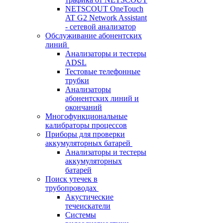
NETSCOUT OneTouch
AT G2 Network Assistant
- сетевой анализатор
Обслуживание абонентских
линий
Анализаторы и тестеры
ADSL
Тестовые телефонные
трубки
Анализаторы
абонентских линий и
окончаний
Многофункциональные
калибраторы процессов
Приборы для проверки
аккумуляторных батарей
Анализаторы и тестеры
аккумуляторных
батарей
Поиск утечек в
трубопроводах
Акустические
течеискатели
Системы