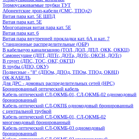
Термоусаживаемые трубки ТУТ
Абонентские дроп-кабели (СМС, ТПОд2)
Витая пара кат. 5Е ШПД
Витая пара кат. 5Е
Многопарная витая пара кат. 5E
Витая пара кат. 6
Витая пара внутренней прокладки кат. 6А и кат. 7
Станционные распределительные (ОБР)
В кабельную канализацию (ТОЛ, ДОЛ, ДПЛ, ОКК, ОККЦ)
Самонесущие (ДПТ, ДПТс, ДОТа, ДОТс, ОКСН, ДОТс)
В грунт (ДПС, ТОС, ОКГ, ОКГЦ)
В трубы (ДПО, ОКУ)
Подвесные - "8" (ДПОм, ДПОд, ТПОм, ТПОд, ОК8Ц)
ОК-КАБЕЛЬ
Для ДРС - домовых распределительных сетей (НРС)
Бронированный оптический кабель
Кабель оптический СЛ-ОКМБ-01, СЛ-ОКМБ-02 одномодовый
бронированный
Кабель оптический СЛ-ОКПБ одномодовый бронированный
с центральной трубкой
Кабель оптический СЛ-ОКМБ-01, СЛ-ОКМБ-02
многомодовый бронированный
Кабель оптический СЛ-ОКМБ-03 одномодовый
бронированный