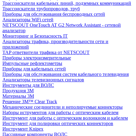
Трассоискатели кабельных линий, подземных коммуникаций
Трассоискатели трубопроводов, труб
Приборы для обслуживания беспроводных сетей
Анализаторы WiFi сетей
NETSCOUT OneTouch AT G2 Network Assistant - сетевой
анализатор
Мониторинг и Безопасность IT
Анализаторы трафика, производительности сети и
приложений
TAP ответвители трафика от NETSCOUT
Приборы электроизмерительные
Импульсные рефлектометры
Приборы для кабельных сетей
Приборы для обслуживания систем кабельного телевидения
Анализаторы телевизионных сигналов
Инструменты для ВОЛС
Продукция 3M
Материалы 3М
Решение 3M™ Clear Track
Механические соединители и неполируемые коннекторы
Наборы иструментов для работы с оптическим кабелем
Инструмент для работы с оптическим волонкном и кабелем
Инструмент для полировки оптических коннекторов
Инструмент Knipex
Пассивные компоненты ВОЛС