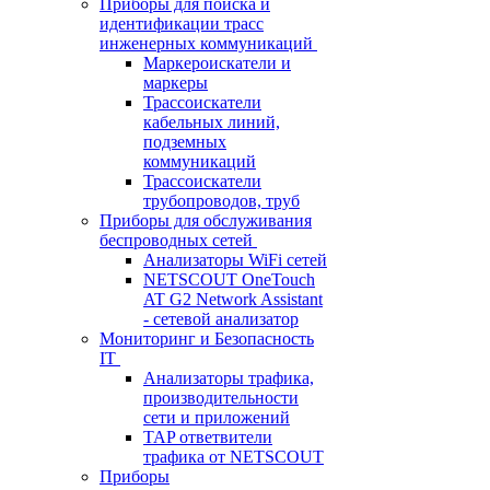
Приборы для поиска и
идентификации трасс
инженерных коммуникаций
Маркероискатели и
маркеры
Трассоискатели
кабельных линий,
подземных
коммуникаций
Трассоискатели
трубопроводов, труб
Приборы для обслуживания
беспроводных сетей
Анализаторы WiFi сетей
NETSCOUT OneTouch
AT G2 Network Assistant
- сетевой анализатор
Мониторинг и Безопасность
IT
Анализаторы трафика,
производительности
сети и приложений
TAP ответвители
трафика от NETSCOUT
Приборы