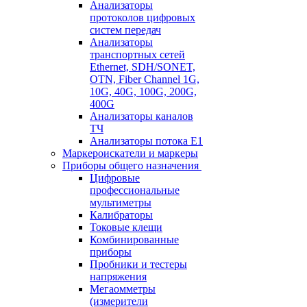
Анализаторы
протоколов цифровых
систем передач
Анализаторы
транспортных сетей
Ethernet, SDH/SONET,
OTN, Fiber Channel 1G,
10G, 40G, 100G, 200G,
400G
Анализаторы каналов
ТЧ
Анализаторы потока Е1
Маркероискатели и маркеры
Приборы общего назначения
Цифровые
профессиональные
мультиметры
Калибраторы
Токовые клещи
Комбинированные
приборы
Пробники и тестеры
напряжения
Мегаомметры
(измерители