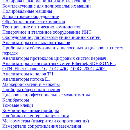
Полировальные машины и комплектующие
Комплектующие для полировальных машин
Полировальные машины
Лабораторное оборудование
Обработка оптических волокон
Тестирование оптических компонентов
Поверочное и эталонное оборудование ИИТ
Оборудование для телекоммуникационных сетей
Анализаторы сетевых протоколов
Приборы для обслуживания аналоговых и цифровых систем
передач
Анализаторы протоколов цифровых систем передач
Анализаторы транспортных сетей Ethernet, SDH/SONET,
OTN, Fiber Channel 1G, 10G, 40G, 100G, 200G, 400G
Анализаторы каналов ТЧ
Анализаторы потока Е1
Маркероискатели и маркеры
Приборы общего назначения
Цифровые профессиональные мультиметры
Калибраторы
Токовые клещи
Комбинированные приборы
Пробники и тестеры напряжения
Мегаомметры (измерители сопротивления)
Измерители сопротивления заземления