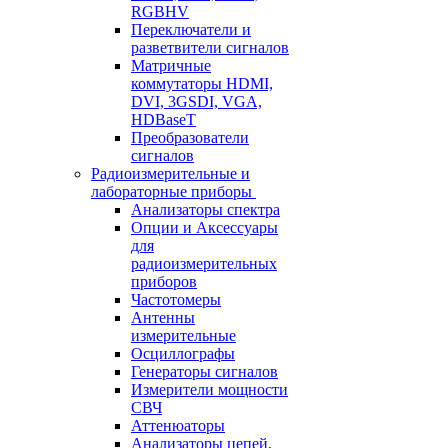
RGBHV
Переключатели и
разветвители сигналов
Матричные
коммутаторы HDMI,
DVI, 3GSDI, VGA,
HDBaseT
Преобразователи
сигналов
Радиоизмерительные и
лабораторные приборы
Анализаторы спектра
Опции и Аксессуары
для
радиоизмерительных
приборов
Частотомеры
Антенны
измерительные
Осциллографы
Генераторы сигналов
Измерители мощности
СВЧ
Аттенюаторы
Анализаторы цепей,