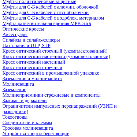
Муфты полиэтиленовые защитные
Муфты для С-Б кабелей с алюмин. оболочкой
Муфты для С-Б кабелей с п/эт оболочкой
Муфты для С-Б кабелей с водоблок. материалом
Муфта разветвительная врезная МРВ-ЭпБ
Оптические кроссы
Аксессуары
Сплайсы и сплайс-холдеры
Патч-панели UTP, STP
Кросс оптический стоечный (укомплектованный)
Кросс оптический настенный (укомплектованный)
Кросс оптический настенный
Кросс оптический стоечный
Кросс оптический в промышленной упаковке
Заземление и молниезащита
Молниезащита
Заземление
Молниеприемники стрежневые и компоненты
Зажимы и держатели
Ограничители импульсных перенапряжений (УЗИП и
разрядники)
Токоотводы
Соединители и клеммы
Тросовая молниезащита
Устройства энергосберегающие