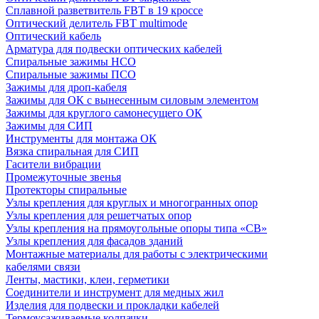
Сплавной разветвитель FBT в 19 кроссе
Оптический делитель FBT multimode
Оптический кабель
Арматура для подвески оптических кабелей
Спиральные зажимы НСО
Спиральные зажимы ПСО
Зажимы для дроп-кабеля
Зажимы для ОК с вынесенным силовым элементом
Зажимы для круглого самонесущего ОК
Зажимы для СИП
Инструменты для монтажа ОК
Вязка спиральная для СИП
Гасители вибрации
Промежуточные звенья
Протекторы спиральные
Узлы крепления для круглых и многогранных опор
Узлы крепления для решетчатых опор
Узлы крепления на прямоугольные опоры типа «СВ»
Узлы крепления для фасадов зданий
Монтажные материалы для работы с электрическими
кабелями связи
Ленты, мастики, клеи, герметики
Соединители и инструмент для медных жил
Изделия для подвески и прокладки кабелей
Термоусаживаемые колпачки