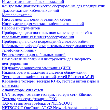
Измерители нелинейных искажений
Контрольно диагностическое оборудование для предприятий
Трассоискатели кабельных линий
Металлоискатели
Инструмент для резки и разделки кабеля
Инструменты для монтажа кабелей и окончаний
Наборы инструментов
Приборы для диагностики, поиска неисправностей в
кабельных линиях и электрооборудовании
Приборы для поиска повреждений силового кабеля
Кабельные приборы (измерительный мост, анализатор
телефонных линий)
Рефлектометры для кабельных линий
Измерители вибрации и инструменты для лазерного
центрирования
Индикаторы короткого замыкания (ИКЗ)
Индикаторы напряжения и системы обнаружения
Тестирование кабельных линий, сетей Ethernet и Wi-Fi
Кабельные тестеры, тестеры RJ 45, тестеры витой пары и
коаксиала
Анализаторы WiFi сетей
LAN тестеры, сетевые тестеры, тестеры сети Ethernet
Тестеры для сертификации СКС
TAP ответвители трафика от NETSCOUT
NETSCOUT OneTouch AT G2 Network Assistant - сетевой