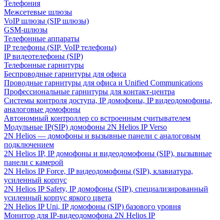
Телефония
Межсетевые шлюзы
VoIP шлюзы (SIP шлюзы)
GSM-шлюзы
Телефонные аппараты
IP телефоны (SIP, VoIP телефоны)
IP видеотелефоны (SIP)
Телефонные гарнитуры
Беспроводные гарнитуры для офиса
Проводные гарнитуры для офиса и Unified Communications
Профессиональные гарнитуры для контакт-центра
Системы контроля доступа, IP домофоны, IP видеодомофоны,
аналоговые домофоны
Автономный контроллер со встроенным считывателем
Модульные IP(SIP) домофоны 2N Helios IP Verso
2N Helios — домофоны и вызывные панели с аналоговым
подключением
2N Helios IP, IP домофоны и видеодомофоны (SIP), вызывные
панели с камерой
2N Helios IP Force, IP видеодомофоны (SIP), клавиатура,
усиленный корпус
2N Helios IP Safety, IP домофоны (SIP), специализированный
усиленный корпус яркого цвета
2N Helios IP Uni, IP домофоны (SIP) базового уровня
Монитор для IP-видеодомофона 2N Helios IP