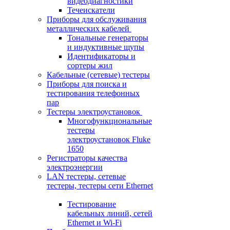
видеодиагностики
Течеискатели
Приборы для обслуживания
металлических кабелей
Тональные генераторы
и индуктивные щупы
Идентификаторы и
сортеры жил
Кабельные (сетевые) тестеры
Приборы для поиска и
тестирования телефонных
пар
Тестеры электроустановок
Многофункциональные
тестеры
электроустановок Fluke
1650
Регистраторы качества
электроэнергии
LAN тестеры, сетевые
тестеры, тестеры сети Ethernet
Тестирование
кабельных линий, сетей
Ethernet и Wi-Fi