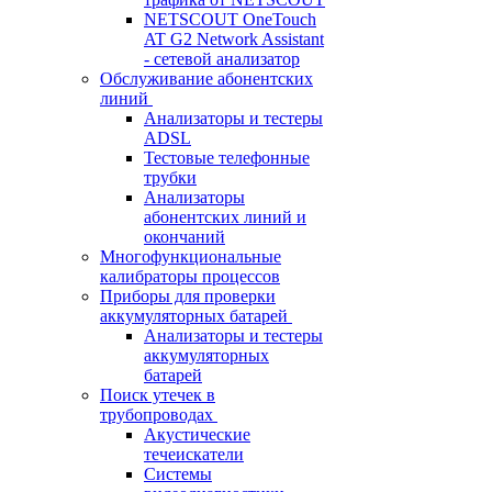
NETSCOUT OneTouch
AT G2 Network Assistant
- сетевой анализатор
Обслуживание абонентских
линий
Анализаторы и тестеры
ADSL
Тестовые телефонные
трубки
Анализаторы
абонентских линий и
окончаний
Многофункциональные
калибраторы процессов
Приборы для проверки
аккумуляторных батарей
Анализаторы и тестеры
аккумуляторных
батарей
Поиск утечек в
трубопроводах
Акустические
течеискатели
Системы