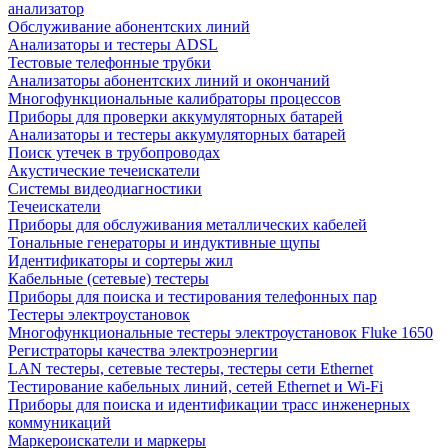
анализатор
Обслуживание абонентских линий
Анализаторы и тестеры ADSL
Тестовые телефонные трубки
Анализаторы абонентских линий и окончаний
Многофункциональные калибраторы процессов
Приборы для проверки аккумуляторных батарей
Анализаторы и тестеры аккумуляторных батарей
Поиск утечек в трубопроводах
Акустические течеискатели
Системы видеодиагностики
Течеискатели
Приборы для обслуживания металлических кабелей
Тональные генераторы и индуктивные щупы
Идентификаторы и сортеры жил
Кабельные (сетевые) тестеры
Приборы для поиска и тестирования телефонных пар
Тестеры электроустановок
Многофункциональные тестеры электроустановок Fluke 1650
Регистраторы качества электроэнергии
LAN тестеры, сетевые тестеры, тестеры сети Ethernet
Тестирование кабельных линий, сетей Ethernet и Wi-Fi
Приборы для поиска и идентификации трасс инженерных
коммуникаций
Маркероискатели и маркеры