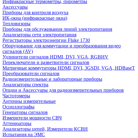
Инфракрасные термометры, пирометры
Аксессуары
Приборы для контроля воздуха
ИК-окна (инфракрасные окна)
Тепловизоры
Приборы для обслуживания линий электропитания
Анализаторы сети электропитания
Регистраторы электроэнергии Fluke 1730
Оборудование для коммутации и преобразования видео
сигналов (AV)
Удлинители сигналов HDMI, DVI, VGA, RGBHV
Переключатели и разветвители сигналов
Матричные коммутаторы HDMI, DVI, 3GSDI, VGA, HDBaseT
Преобразователи сигналов
Радиоизмерительные и лабораторные приборы
Анализаторы спектра
Опции и Аксессуары для радиоизмерительных приборов
Частотомеры
Антенны измерительные
Осциллографы
Генераторы сигналов
Измерители мощности СВЧ
Аттенюаторы
Анализаторы цепей, Измерители КСВН
Испытания на ЭМС