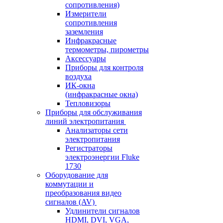
сопротивления)
Измерители
сопротивления
заземления
Инфракрасные
термометры, пирометры
Аксессуары
Приборы для контроля
воздуха
ИК-окна
(инфракрасные окна)
Тепловизоры
Приборы для обслуживания
линий электропитания
Анализаторы сети
электропитания
Регистраторы
электроэнергии Fluke
1730
Оборудование для
коммутации и
преобразования видео
сигналов (AV)
Удлинители сигналов
HDMI, DVI, VGA,