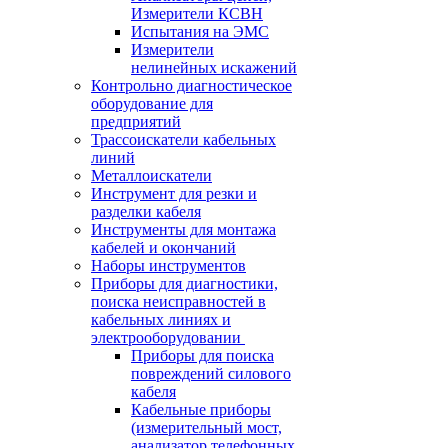
Измерители КСВН
Испытания на ЭМС
Измерители
нелинейных искажений
Контрольно диагностическое
оборудование для
предприятий
Трассоискатели кабельных
линий
Металлоискатели
Инструмент для резки и
разделки кабеля
Инструменты для монтажа
кабелей и окончаний
Наборы инструментов
Приборы для диагностики,
поиска неисправностей в
кабельных линиях и
электрооборудовании
Приборы для поиска
повреждений силового
кабеля
Кабельные приборы
(измерительный мост,
анализатор телефонных