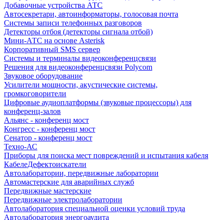
Добавочные устройства АТС
Автосекретари, автоинформаторы, голосовая почта
Системы записи телефонных разговоров
Детекторы отбоя (детекторы сигнала отбой)
Мини-АТС на основе Asterisk
Корпоративный SMS сервер
Системы и терминалы видеоконференцсвязи
Решения для видеоконференцсвязи Polycom
Звуковое оборудование
Усилители мощности, акустические системы,
громкоговорители
Цифровые аудиоплатформы (звуковые процессоры) для
конференц-залов
Альянс - конференц мост
Конгресс - конференц мост
Сенатор - конференц мост
Техно-АС
Приборы для поиска мест повреждений и испытания кабеля
КабелеДефектоискатели
Автолаборатории, передвижные лаборатории
Автомастерские для аварийных служб
Передвижные мастерские
Передвижные электролаборатории
Автолаборатория специальной оценки условий труда
Автолаборатория энергоаудита