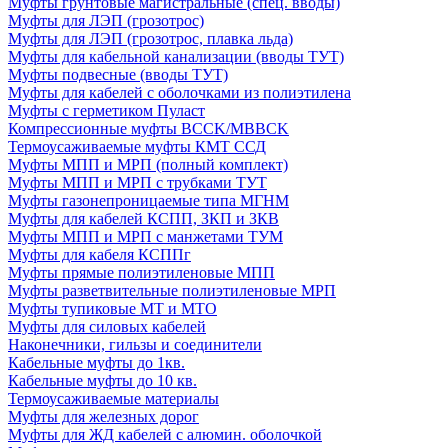
Муфты грунтовые магистральные (спец. вводы)
Муфты для ЛЭП (грозотрос)
Муфты для ЛЭП (грозотрос, плавка льда)
Муфты для кабельной канализации (вводы ТУТ)
Муфты подвесные (вводы ТУТ)
Муфты для кабелей с оболочками из полиэтилена
Муфты с герметиком Пуласт
Компрессионные муфты BCCK/MBBCK
Термоусаживаемые муфты КМТ ССД
Муфты МПП и МРП (полный комплект)
Муфты МПП и МРП с трубками ТУТ
Муфты газонепроницаемые типа МГНМ
Муфты для кабелей КСПП, ЗКП и ЗКВ
Муфты МПП и МРП с манжетами ТУМ
Муфты для кабеля КСППг
Муфты прямые полиэтиленовые МПП
Муфты разветвительные полиэтиленовые МРП
Муфты тупиковые МТ и МТО
Муфты для силовых кабелей
Наконечники, гильзы и соединители
Кабельные муфты до 1кв.
Кабельные муфты до 10 кв.
Термоусаживаемые материалы
Муфты для железных дорог
Муфты для ЖД кабелей с алюмин. оболочкой