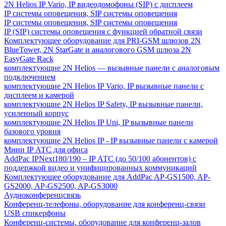
2N Helios IP Vario, IP видеодомофоны (SIP) с дисплеем
IP системы оповещения, SIP системы оповещения
IP системы оповещения, SIP системы оповещения
IP (SIP) системы оповещения с функцией обратной связи
Комплектующее оборудование для PRI-GSM шлюзов 2N
BlueTower, 2N StarGate и аналогового GSM шлюза 2N
EasyGate Rack
комплектующие 2N Helios — вызывные панели с аналоговым
подключением
комплектующие 2N Helios IP Vario, IP вызывные панели с
дисплеем и камерой
комплектующие 2N Helios IP Safety, IP вызывные панели,
усиленный корпус
комплектующие 2N Helios IP Uni, IP вызывные панели
базового уровня
комплектующие 2N Helios IP - IP вызывные панели с камерой
Мини IP АТС для офиса
AddPac IPNext180/190 – IP АТС (до 50/100 абонентов) с
поддержкой видео и унифицированных коммуникаций
Комплектующее оборудование для AddPac AP-GS1500, AP-
GS2000, AP-GS2500, AP-GS3000
Аудиоконференцсвязь
Конференц-телефоны, оборудование для конференц-связи
USB спикерфоны
Конференц-системы, оборудование для конференц-залов