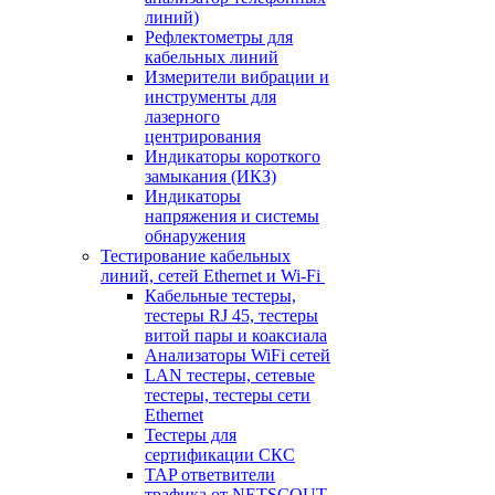
линий)
Рефлектометры для
кабельных линий
Измерители вибрации и
инструменты для
лазерного
центрирования
Индикаторы короткого
замыкания (ИКЗ)
Индикаторы
напряжения и системы
обнаружения
Тестирование кабельных
линий, сетей Ethernet и Wi-Fi
Кабельные тестеры,
тестеры RJ 45, тестеры
витой пары и коаксиала
Анализаторы WiFi сетей
LAN тестеры, сетевые
тестеры, тестеры сети
Ethernet
Тестеры для
сертификации СКС
TAP ответвители
трафика от NETSCOUT