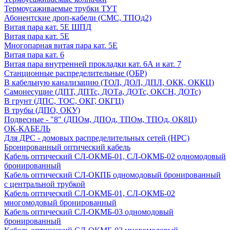
Термоусаживаемые трубки ТУТ
Абонентские дроп-кабели (СМС, ТПОд2)
Витая пара кат. 5Е ШПД
Витая пара кат. 5Е
Многопарная витая пара кат. 5E
Витая пара кат. 6
Витая пара внутренней прокладки кат. 6А и кат. 7
Станционные распределительные (ОБР)
В кабельную канализацию (ТОЛ, ДОЛ, ДПЛ, ОКК, ОККЦ)
Самонесущие (ДПТ, ДПТс, ДОТа, ДОТс, ОКСН, ДОТс)
В грунт (ДПС, ТОС, ОКГ, ОКГЦ)
В трубы (ДПО, ОКУ)
Подвесные - "8" (ДПОм, ДПОд, ТПОм, ТПОд, ОК8Ц)
ОК-КАБЕЛЬ
Для ДРС - домовых распределительных сетей (НРС)
Бронированный оптический кабель
Кабель оптический СЛ-ОКМБ-01, СЛ-ОКМБ-02 одномодовый
бронированный
Кабель оптический СЛ-ОКПБ одномодовый бронированный
с центральной трубкой
Кабель оптический СЛ-ОКМБ-01, СЛ-ОКМБ-02
многомодовый бронированный
Кабель оптический СЛ-ОКМБ-03 одномодовый
бронированный