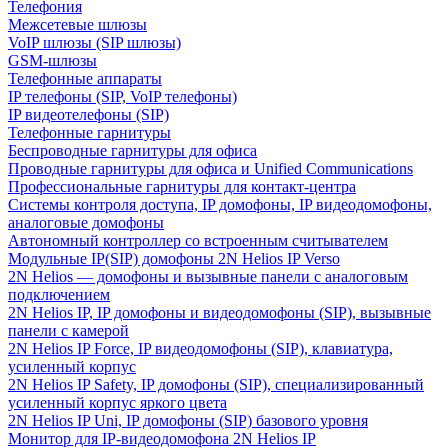
Телефония
Межсетевые шлюзы
VoIP шлюзы (SIP шлюзы)
GSM-шлюзы
Телефонные аппараты
IP телефоны (SIP, VoIP телефоны)
IP видеотелефоны (SIP)
Телефонные гарнитуры
Беспроводные гарнитуры для офиса
Проводные гарнитуры для офиса и Unified Communications
Профессиональные гарнитуры для контакт-центра
Системы контроля доступа, IP домофоны, IP видеодомофоны,
аналоговые домофоны
Автономный контроллер со встроенным считывателем
Модульные IP(SIP) домофоны 2N Helios IP Verso
2N Helios — домофоны и вызывные панели с аналоговым
подключением
2N Helios IP, IP домофоны и видеодомофоны (SIP), вызывные
панели с камерой
2N Helios IP Force, IP видеодомофоны (SIP), клавиатура,
усиленный корпус
2N Helios IP Safety, IP домофоны (SIP), специализированный
усиленный корпус яркого цвета
2N Helios IP Uni, IP домофоны (SIP) базового уровня
Монитор для IP-видеодомофона 2N Helios IP