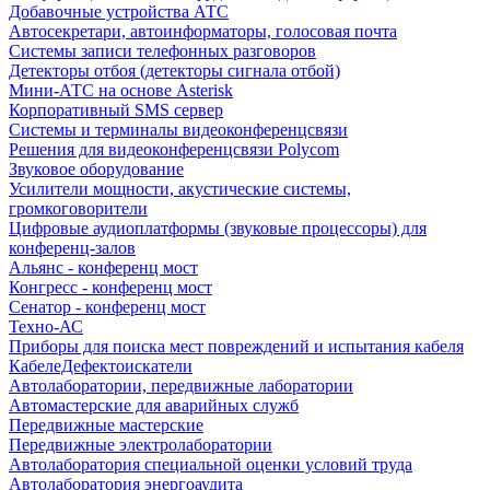
Добавочные устройства АТС
Автосекретари, автоинформаторы, голосовая почта
Системы записи телефонных разговоров
Детекторы отбоя (детекторы сигнала отбой)
Мини-АТС на основе Asterisk
Корпоративный SMS сервер
Системы и терминалы видеоконференцсвязи
Решения для видеоконференцсвязи Polycom
Звуковое оборудование
Усилители мощности, акустические системы,
громкоговорители
Цифровые аудиоплатформы (звуковые процессоры) для
конференц-залов
Альянс - конференц мост
Конгресс - конференц мост
Сенатор - конференц мост
Техно-АС
Приборы для поиска мест повреждений и испытания кабеля
КабелеДефектоискатели
Автолаборатории, передвижные лаборатории
Автомастерские для аварийных служб
Передвижные мастерские
Передвижные электролаборатории
Автолаборатория специальной оценки условий труда
Автолаборатория энергоаудита