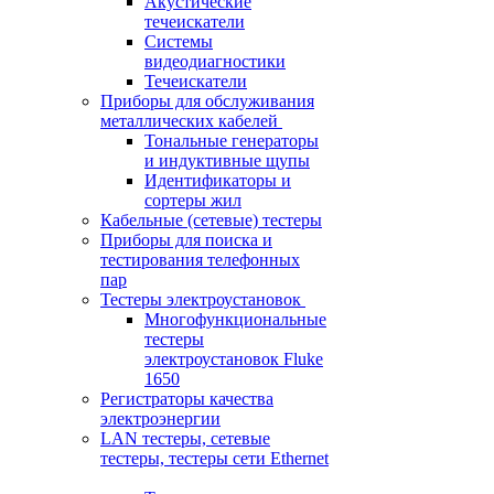
Акустические
течеискатели
Системы
видеодиагностики
Течеискатели
Приборы для обслуживания
металлических кабелей
Тональные генераторы
и индуктивные щупы
Идентификаторы и
сортеры жил
Кабельные (сетевые) тестеры
Приборы для поиска и
тестирования телефонных
пар
Тестеры электроустановок
Многофункциональные
тестеры
электроустановок Fluke
1650
Регистраторы качества
электроэнергии
LAN тестеры, сетевые
тестеры, тестеры сети Ethernet