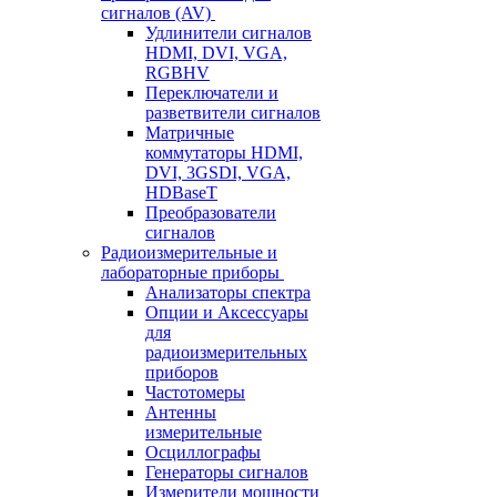
сигналов (AV)
Удлинители сигналов
HDMI, DVI, VGA,
RGBHV
Переключатели и
разветвители сигналов
Матричные
коммутаторы HDMI,
DVI, 3GSDI, VGA,
HDBaseT
Преобразователи
сигналов
Радиоизмерительные и
лабораторные приборы
Анализаторы спектра
Опции и Аксессуары
для
радиоизмерительных
приборов
Частотомеры
Антенны
измерительные
Осциллографы
Генераторы сигналов
Измерители мощности