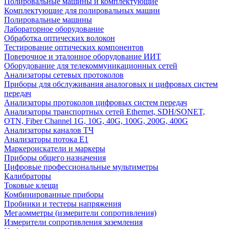
Полировальные машины и комплектующие
Комплектующие для полировальных машин
Полировальные машины
Лабораторное оборудование
Обработка оптических волокон
Тестирование оптических компонентов
Поверочное и эталонное оборудование ИИТ
Оборудование для телекоммуникационных сетей
Анализаторы сетевых протоколов
Приборы для обслуживания аналоговых и цифровых систем
передач
Анализаторы протоколов цифровых систем передач
Анализаторы транспортных сетей Ethernet, SDH/SONET,
OTN, Fiber Channel 1G, 10G, 40G, 100G, 200G, 400G
Анализаторы каналов ТЧ
Анализаторы потока Е1
Маркероискатели и маркеры
Приборы общего назначения
Цифровые профессиональные мультиметры
Калибраторы
Токовые клещи
Комбинированные приборы
Пробники и тестеры напряжения
Мегаомметры (измерители сопротивления)
Измерители сопротивления заземления