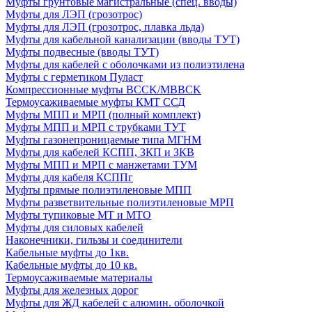
Муфты грунтовые магистральные (спец. вводы)
Муфты для ЛЭП (грозотрос)
Муфты для ЛЭП (грозотрос, плавка льда)
Муфты для кабельной канализации (вводы ТУТ)
Муфты подвесные (вводы ТУТ)
Муфты для кабелей с оболочками из полиэтилена
Муфты с герметиком Пуласт
Компрессионные муфты BCCK/MBBCK
Термоусаживаемые муфты КМТ ССД
Муфты МПП и МРП (полный комплект)
Муфты МПП и МРП с трубками ТУТ
Муфты газонепроницаемые типа МГНМ
Муфты для кабелей КСПП, ЗКП и ЗКВ
Муфты МПП и МРП с манжетами ТУМ
Муфты для кабеля КСППг
Муфты прямые полиэтиленовые МПП
Муфты разветвительные полиэтиленовые МРП
Муфты тупиковые МТ и МТО
Муфты для силовых кабелей
Наконечники, гильзы и соединители
Кабельные муфты до 1кв.
Кабельные муфты до 10 кв.
Термоусаживаемые материалы
Муфты для железных дорог
Муфты для ЖД кабелей с алюмин. оболочкой