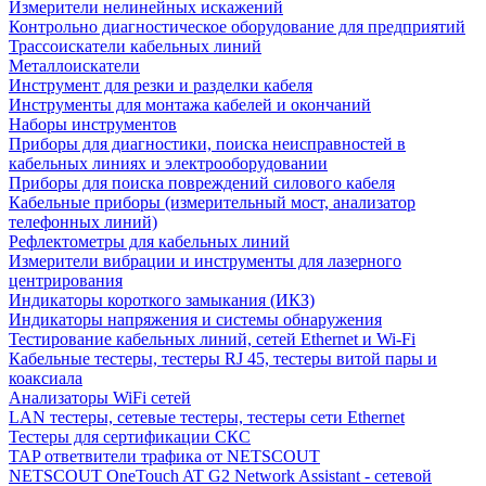
Измерители нелинейных искажений
Контрольно диагностическое оборудование для предприятий
Трассоискатели кабельных линий
Металлоискатели
Инструмент для резки и разделки кабеля
Инструменты для монтажа кабелей и окончаний
Наборы инструментов
Приборы для диагностики, поиска неисправностей в
кабельных линиях и электрооборудовании
Приборы для поиска повреждений силового кабеля
Кабельные приборы (измерительный мост, анализатор
телефонных линий)
Рефлектометры для кабельных линий
Измерители вибрации и инструменты для лазерного
центрирования
Индикаторы короткого замыкания (ИКЗ)
Индикаторы напряжения и системы обнаружения
Тестирование кабельных линий, сетей Ethernet и Wi-Fi
Кабельные тестеры, тестеры RJ 45, тестеры витой пары и
коаксиала
Анализаторы WiFi сетей
LAN тестеры, сетевые тестеры, тестеры сети Ethernet
Тестеры для сертификации СКС
TAP ответвители трафика от NETSCOUT
NETSCOUT OneTouch AT G2 Network Assistant - сетевой