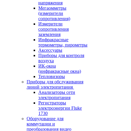
напряжения
Мегаомметры
(измерители
сопротивления)
Измерители
сопротивления
заземления
Инфракрасные
термометры, пирометры
Аксессуары
Приборы для контроля
воздуха
ИК-окна
(инфракрасные окна)
Тепловизоры
Приборы для обслуживания
линий электропитания
Анализаторы сети
электропитания
Регистраторы
электроэнергии Fluke
1730
Оборудование для
коммутации и
преобразования видео