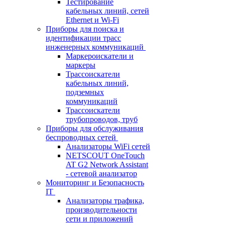
Тестирование
кабельных линий, сетей
Ethernet и Wi-Fi
Приборы для поиска и
идентификации трасс
инженерных коммуникаций
Маркероискатели и
маркеры
Трассоискатели
кабельных линий,
подземных
коммуникаций
Трассоискатели
трубопроводов, труб
Приборы для обслуживания
беспроводных сетей
Анализаторы WiFi сетей
NETSCOUT OneTouch
AT G2 Network Assistant
- сетевой анализатор
Мониторинг и Безопасность
IT
Анализаторы трафика,
производительности
сети и приложений