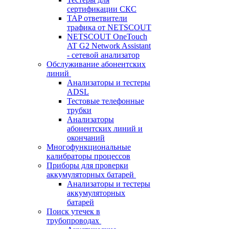
сертификации СКС
TAP ответвители
трафика от NETSCOUT
NETSCOUT OneTouch
AT G2 Network Assistant
- сетевой анализатор
Обслуживание абонентских
линий
Анализаторы и тестеры
ADSL
Тестовые телефонные
трубки
Анализаторы
абонентских линий и
окончаний
Многофункциональные
калибраторы процессов
Приборы для проверки
аккумуляторных батарей
Анализаторы и тестеры
аккумуляторных
батарей
Поиск утечек в
трубопроводах