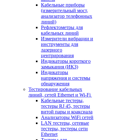
Кабельные приборы
(измерительный мост,
анализатор телефонных
линий)
Рефлектометры для
кабельных линий
Измерители вибрации и
инструменты для
лазерного
центрирования
Индикаторы короткого
замыкания (ИКЗ)
Индикаторы
напряжения и системы
обнаружения
Тестирование кабельных
линий, сетей Ethernet и Wi-Fi
Кабельные тестеры,
тестеры RJ 45, тестеры
витой пары и коаксиала
Анализаторы WiFi сетей
LAN тестеры, сетевые
тестеры, тестеры сети
Ethernet
Тестеры для