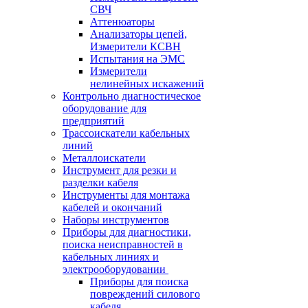
СВЧ
Аттенюаторы
Анализаторы цепей,
Измерители КСВН
Испытания на ЭМС
Измерители
нелинейных искажений
Контрольно диагностическое
оборудование для
предприятий
Трассоискатели кабельных
линий
Металлоискатели
Инструмент для резки и
разделки кабеля
Инструменты для монтажа
кабелей и окончаний
Наборы инструментов
Приборы для диагностики,
поиска неисправностей в
кабельных линиях и
электрооборудовании
Приборы для поиска
повреждений силового
кабеля