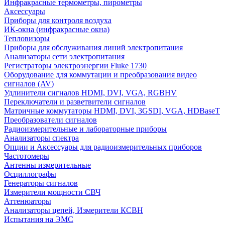
Инфракрасные термометры, пирометры
Аксессуары
Приборы для контроля воздуха
ИК-окна (инфракрасные окна)
Тепловизоры
Приборы для обслуживания линий электропитания
Анализаторы сети электропитания
Регистраторы электроэнергии Fluke 1730
Оборудование для коммутации и преобразования видео
сигналов (AV)
Удлинители сигналов HDMI, DVI, VGA, RGBHV
Переключатели и разветвители сигналов
Матричные коммутаторы HDMI, DVI, 3GSDI, VGA, HDBaseT
Преобразователи сигналов
Радиоизмерительные и лабораторные приборы
Анализаторы спектра
Опции и Аксессуары для радиоизмерительных приборов
Частотомеры
Антенны измерительные
Осциллографы
Генераторы сигналов
Измерители мощности СВЧ
Аттенюаторы
Анализаторы цепей, Измерители КСВН
Испытания на ЭМС