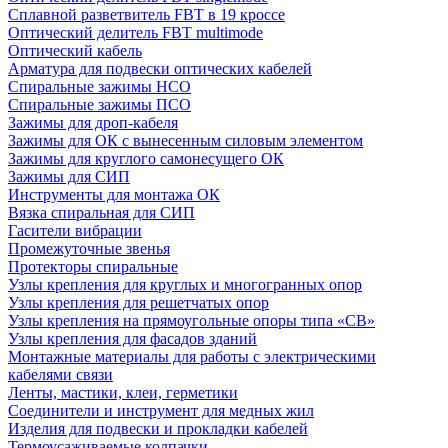
Сплавной разветвитель FBT в 19 кроссе
Оптический делитель FBT multimode
Оптический кабель
Арматура для подвески оптических кабелей
Спиральные зажимы НСО
Спиральные зажимы ПСО
Зажимы для дроп-кабеля
Зажимы для ОК с вынесенным силовым элементом
Зажимы для круглого самонесущего ОК
Зажимы для СИП
Инструменты для монтажа ОК
Вязка спиральная для СИП
Гасители вибрации
Промежуточные звенья
Протекторы спиральные
Узлы крепления для круглых и многогранных опор
Узлы крепления для решетчатых опор
Узлы крепления на прямоугольные опоры типа «СВ»
Узлы крепления для фасадов зданий
Монтажные материалы для работы с электрическими
кабелями связи
Ленты, мастики, клеи, герметики
Соединители и инструмент для медных жил
Изделия для подвески и прокладки кабелей
Термоусаживаемые колпачки