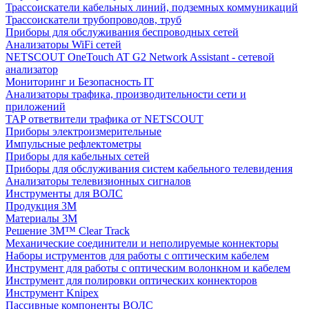
Трассоискатели кабельных линий, подземных коммуникаций
Трассоискатели трубопроводов, труб
Приборы для обслуживания беспроводных сетей
Анализаторы WiFi сетей
NETSCOUT OneTouch AT G2 Network Assistant - сетевой
анализатор
Мониторинг и Безопасность IT
Анализаторы трафика, производительности сети и
приложений
TAP ответвители трафика от NETSCOUT
Приборы электроизмерительные
Импульсные рефлектометры
Приборы для кабельных сетей
Приборы для обслуживания систем кабельного телевидения
Анализаторы телевизионных сигналов
Инструменты для ВОЛС
Продукция 3M
Материалы 3М
Решение 3M™ Clear Track
Механические соединители и неполируемые коннекторы
Наборы иструментов для работы с оптическим кабелем
Инструмент для работы с оптическим волонкном и кабелем
Инструмент для полировки оптических коннекторов
Инструмент Knipex
Пассивные компоненты ВОЛС