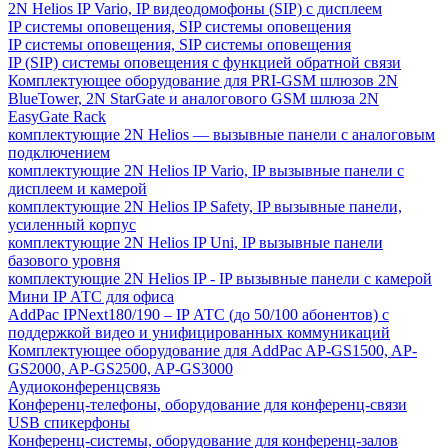
2N Helios IP Vario, IP видеодомофоны (SIP) с дисплеем
IP системы оповещения, SIP системы оповещения
IP системы оповещения, SIP системы оповещения
IP (SIP) системы оповещения с функцией обратной связи
Комплектующее оборудование для PRI-GSM шлюзов 2N
BlueTower, 2N StarGate и аналогового GSM шлюза 2N
EasyGate Rack
комплектующие 2N Helios — вызывные панели с аналоговым
подключением
комплектующие 2N Helios IP Vario, IP вызывные панели с
дисплеем и камерой
комплектующие 2N Helios IP Safety, IP вызывные панели,
усиленный корпус
комплектующие 2N Helios IP Uni, IP вызывные панели
базового уровня
комплектующие 2N Helios IP - IP вызывные панели с камерой
Мини IP АТС для офиса
AddPac IPNext180/190 – IP АТС (до 50/100 абонентов) с
поддержкой видео и унифицированных коммуникаций
Комплектующее оборудование для AddPac AP-GS1500, AP-
GS2000, AP-GS2500, AP-GS3000
Аудиоконференцсвязь
Конференц-телефоны, оборудование для конференц-связи
USB спикерфоны
Конференц-системы, оборудование для конференц-залов