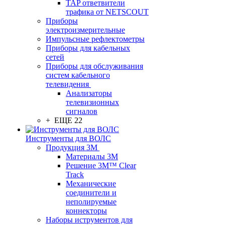
TAP ответвители
трафика от NETSCOUT
Приборы
электроизмерительные
Импульсные рефлектометры
Приборы для кабельных
сетей
Приборы для обслуживания
систем кабельного
телевидения
Анализаторы
телевизионных
сигналов
+ ЕЩЕ 22
Инструменты для ВОЛС
Продукция 3M
Материалы 3М
Решение 3M™ Clear
Track
Механические
соединители и
неполируемые
коннекторы
Наборы иструментов для