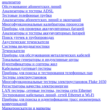
анализатор
Обслуживание абонентских линий
Анализаторы и тестеры ADSL
Тестовые телефонные трубки
Анализаторы абонентских линий и окончаний
Многофункциональные калибраторы процессов
Приборы для проверки аккумуляторных батарей
Анализаторы и тестеры аккумуляторных батарей
Поиск утечек в трубопроводах
Акустические течеискатели
Системы видеодиагностики
Течеискатели
Приборы для обслуживания металлических кабелей
Тональные генераторы и индуктивные щупы
Идентификаторы и сортеры жил
Кабельные (сетевые) тестеры
Приборы для поиска и тестирования телефонных пар
Тестеры электроустановок
Многофункциональные тестеры электроустановок Fluke 1650
Регистраторы качества электроэнергии
LAN тестеры, сетевые тестеры, тестеры сети Ethernet
Тестирование кабельных линий, сетей Ethernet и Wi-Fi
Приборы для поиска и идентификации трасс инженерных
коммуникаций
Маркероискатели и маркеры