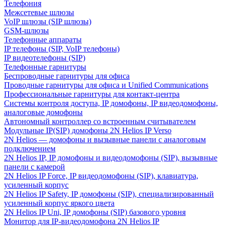
Телефония
Межсетевые шлюзы
VoIP шлюзы (SIP шлюзы)
GSM-шлюзы
Телефонные аппараты
IP телефоны (SIP, VoIP телефоны)
IP видеотелефоны (SIP)
Телефонные гарнитуры
Беспроводные гарнитуры для офиса
Проводные гарнитуры для офиса и Unified Communications
Профессиональные гарнитуры для контакт-центра
Системы контроля доступа, IP домофоны, IP видеодомофоны,
аналоговые домофоны
Автономный контроллер со встроенным считывателем
Модульные IP(SIP) домофоны 2N Helios IP Verso
2N Helios — домофоны и вызывные панели с аналоговым
подключением
2N Helios IP, IP домофоны и видеодомофоны (SIP), вызывные
панели с камерой
2N Helios IP Force, IP видеодомофоны (SIP), клавиатура,
усиленный корпус
2N Helios IP Safety, IP домофоны (SIP), специализированный
усиленный корпус яркого цвета
2N Helios IP Uni, IP домофоны (SIP) базового уровня
Монитор для IP-видеодомофона 2N Helios IP