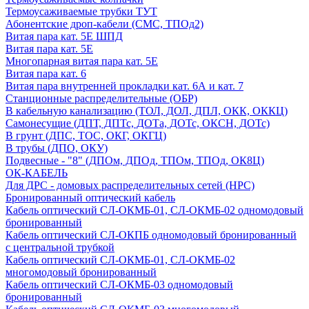
Термоусаживаемые трубки ТУТ
Абонентские дроп-кабели (СМС, ТПОд2)
Витая пара кат. 5Е ШПД
Витая пара кат. 5Е
Многопарная витая пара кат. 5E
Витая пара кат. 6
Витая пара внутренней прокладки кат. 6А и кат. 7
Станционные распределительные (ОБР)
В кабельную канализацию (ТОЛ, ДОЛ, ДПЛ, ОКК, ОККЦ)
Самонесущие (ДПТ, ДПТс, ДОТа, ДОТс, ОКСН, ДОТс)
В грунт (ДПС, ТОС, ОКГ, ОКГЦ)
В трубы (ДПО, ОКУ)
Подвесные - "8" (ДПОм, ДПОд, ТПОм, ТПОд, ОК8Ц)
ОК-КАБЕЛЬ
Для ДРС - домовых распределительных сетей (НРС)
Бронированный оптический кабель
Кабель оптический СЛ-ОКМБ-01, СЛ-ОКМБ-02 одномодовый
бронированный
Кабель оптический СЛ-ОКПБ одномодовый бронированный
с центральной трубкой
Кабель оптический СЛ-ОКМБ-01, СЛ-ОКМБ-02
многомодовый бронированный
Кабель оптический СЛ-ОКМБ-03 одномодовый
бронированный