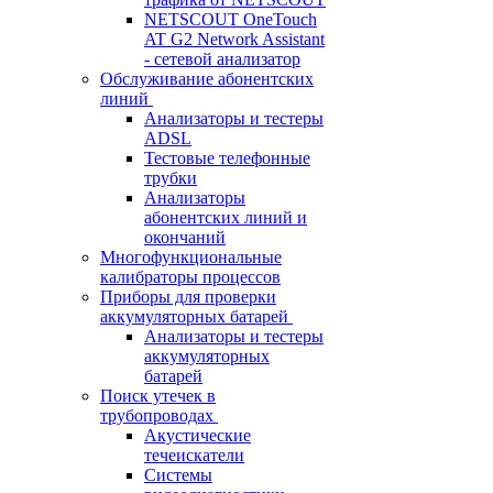
NETSCOUT OneTouch
AT G2 Network Assistant
- сетевой анализатор
Обслуживание абонентских
линий
Анализаторы и тестеры
ADSL
Тестовые телефонные
трубки
Анализаторы
абонентских линий и
окончаний
Многофункциональные
калибраторы процессов
Приборы для проверки
аккумуляторных батарей
Анализаторы и тестеры
аккумуляторных
батарей
Поиск утечек в
трубопроводах
Акустические
течеискатели
Системы