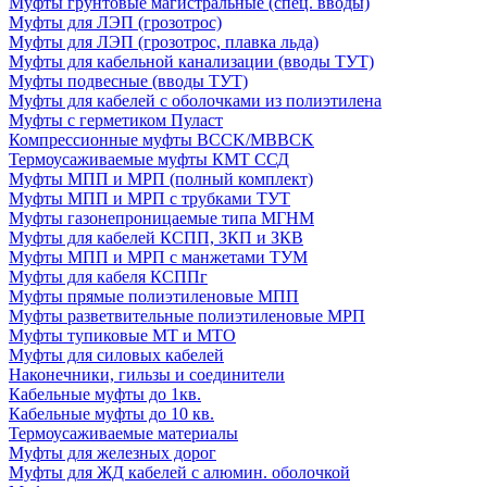
Муфты грунтовые магистральные (спец. вводы)
Муфты для ЛЭП (грозотрос)
Муфты для ЛЭП (грозотрос, плавка льда)
Муфты для кабельной канализации (вводы ТУТ)
Муфты подвесные (вводы ТУТ)
Муфты для кабелей с оболочками из полиэтилена
Муфты с герметиком Пуласт
Компрессионные муфты BCCK/MBBCK
Термоусаживаемые муфты КМТ ССД
Муфты МПП и МРП (полный комплект)
Муфты МПП и МРП с трубками ТУТ
Муфты газонепроницаемые типа МГНМ
Муфты для кабелей КСПП, ЗКП и ЗКВ
Муфты МПП и МРП с манжетами ТУМ
Муфты для кабеля КСППг
Муфты прямые полиэтиленовые МПП
Муфты разветвительные полиэтиленовые МРП
Муфты тупиковые МТ и МТО
Муфты для силовых кабелей
Наконечники, гильзы и соединители
Кабельные муфты до 1кв.
Кабельные муфты до 10 кв.
Термоусаживаемые материалы
Муфты для железных дорог
Муфты для ЖД кабелей с алюмин. оболочкой