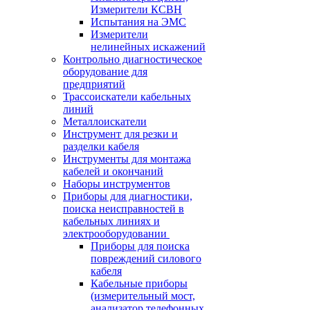
Измерители КСВН
Испытания на ЭМС
Измерители
нелинейных искажений
Контрольно диагностическое
оборудование для
предприятий
Трассоискатели кабельных
линий
Металлоискатели
Инструмент для резки и
разделки кабеля
Инструменты для монтажа
кабелей и окончаний
Наборы инструментов
Приборы для диагностики,
поиска неисправностей в
кабельных линиях и
электрооборудовании
Приборы для поиска
повреждений силового
кабеля
Кабельные приборы
(измерительный мост,
анализатор телефонных