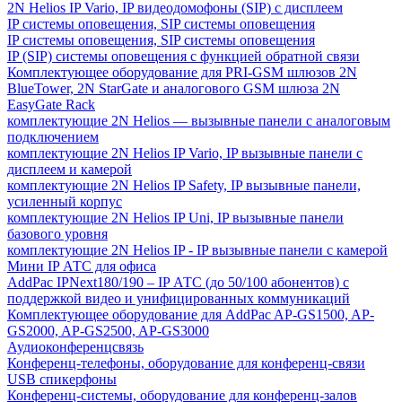
2N Helios IP Vario, IP видеодомофоны (SIP) с дисплеем
IP системы оповещения, SIP системы оповещения
IP системы оповещения, SIP системы оповещения
IP (SIP) системы оповещения с функцией обратной связи
Комплектующее оборудование для PRI-GSM шлюзов 2N
BlueTower, 2N StarGate и аналогового GSM шлюза 2N
EasyGate Rack
комплектующие 2N Helios — вызывные панели с аналоговым
подключением
комплектующие 2N Helios IP Vario, IP вызывные панели с
дисплеем и камерой
комплектующие 2N Helios IP Safety, IP вызывные панели,
усиленный корпус
комплектующие 2N Helios IP Uni, IP вызывные панели
базового уровня
комплектующие 2N Helios IP - IP вызывные панели с камерой
Мини IP АТС для офиса
AddPac IPNext180/190 – IP АТС (до 50/100 абонентов) с
поддержкой видео и унифицированных коммуникаций
Комплектующее оборудование для AddPac AP-GS1500, AP-
GS2000, AP-GS2500, AP-GS3000
Аудиоконференцсвязь
Конференц-телефоны, оборудование для конференц-связи
USB спикерфоны
Конференц-системы, оборудование для конференц-залов