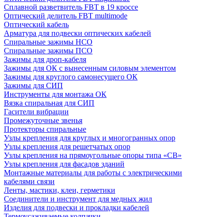
Сплавной разветвитель FBT в 19 кроссе
Оптический делитель FBT multimode
Оптический кабель
Арматура для подвески оптических кабелей
Спиральные зажимы НСО
Спиральные зажимы ПСО
Зажимы для дроп-кабеля
Зажимы для ОК с вынесенным силовым элементом
Зажимы для круглого самонесущего ОК
Зажимы для СИП
Инструменты для монтажа ОК
Вязка спиральная для СИП
Гасители вибрации
Промежуточные звенья
Протекторы спиральные
Узлы крепления для круглых и многогранных опор
Узлы крепления для решетчатых опор
Узлы крепления на прямоугольные опоры типа «СВ»
Узлы крепления для фасадов зданий
Монтажные материалы для работы с электрическими
кабелями связи
Ленты, мастики, клеи, герметики
Соединители и инструмент для медных жил
Изделия для подвески и прокладки кабелей
Термоусаживаемые колпачки