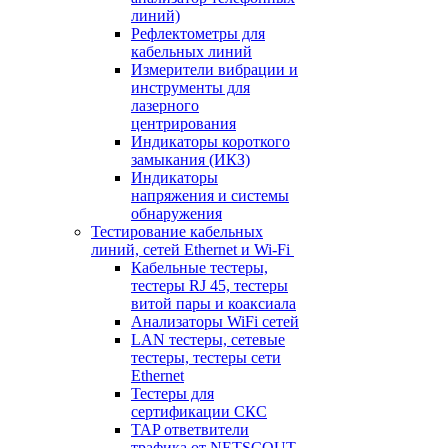
линий)
Рефлектометры для
кабельных линий
Измерители вибрации и
инструменты для
лазерного
центрирования
Индикаторы короткого
замыкания (ИКЗ)
Индикаторы
напряжения и системы
обнаружения
Тестирование кабельных
линий, сетей Ethernet и Wi-Fi
Кабельные тестеры,
тестеры RJ 45, тестеры
витой пары и коаксиала
Анализаторы WiFi сетей
LAN тестеры, сетевые
тестеры, тестеры сети
Ethernet
Тестеры для
сертификации СКС
TAP ответвители
трафика от NETSCOUT