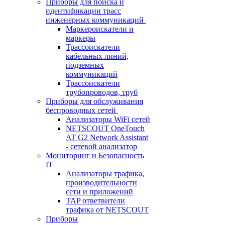
Приборы для поиска и
идентификации трасс
инженерных коммуникаций
Маркероискатели и
маркеры
Трассоискатели
кабельных линий,
подземных
коммуникаций
Трассоискатели
трубопроводов, труб
Приборы для обслуживания
беспроводных сетей
Анализаторы WiFi сетей
NETSCOUT OneTouch
AT G2 Network Assistant
- сетевой анализатор
Мониторинг и Безопасность
IT
Анализаторы трафика,
производительности
сети и приложений
TAP ответвители
трафика от NETSCOUT
Приборы