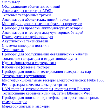
анализатор
Обслуживание абонентских линий
Анализаторы и тестеры ADSL
Тестовые телефонные трубки
Анализаторы абонентских линий и окончаний
Многофункциональные калибраторы процессов
Приборы для проверки аккумуляторных батарей
Анализаторы и тестеры аккумуляторных батарей
Поиск утечек в трубопроводах
Акустические течеискатели
Системы видеодиагностики
Течеискатели
Приборы для обслуживания металлических кабелей
Тональные генераторы и индуктивные щупы
Идентификаторы и сортеры жил
Кабельные (сетевые) тестеры
Приборы для поиска и тестирования телефонных пар
Тестеры электроустановок
Многофункциональные тестеры электроустановок Fluke 1650
Регистраторы качества электроэнергии
LAN тестеры, сетевые тестеры, тестеры сети Ethernet
Тестирование кабельных линий, сетей Ethernet и Wi-Fi
Приборы для поиска и идентификации трасс инженерных
коммуникаций
Маркероискатели и маркеры