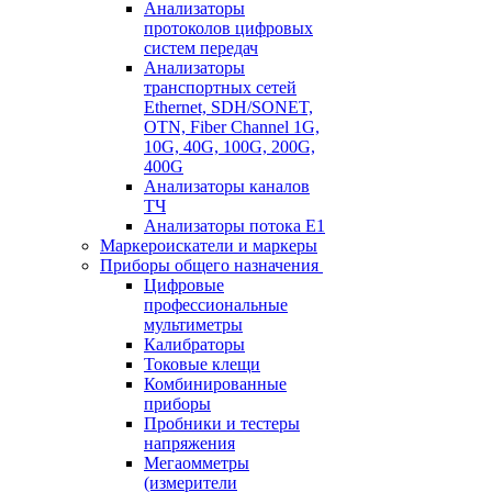
Анализаторы
протоколов цифровых
систем передач
Анализаторы
транспортных сетей
Ethernet, SDH/SONET,
OTN, Fiber Channel 1G,
10G, 40G, 100G, 200G,
400G
Анализаторы каналов
ТЧ
Анализаторы потока Е1
Маркероискатели и маркеры
Приборы общего назначения
Цифровые
профессиональные
мультиметры
Калибраторы
Токовые клещи
Комбинированные
приборы
Пробники и тестеры
напряжения
Мегаомметры
(измерители