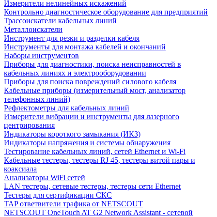
Измерители нелинейных искажений
Контрольно диагностическое оборудование для предприятий
Трассоискатели кабельных линий
Металлоискатели
Инструмент для резки и разделки кабеля
Инструменты для монтажа кабелей и окончаний
Наборы инструментов
Приборы для диагностики, поиска неисправностей в
кабельных линиях и электрооборудовании
Приборы для поиска повреждений силового кабеля
Кабельные приборы (измерительный мост, анализатор
телефонных линий)
Рефлектометры для кабельных линий
Измерители вибрации и инструменты для лазерного
центрирования
Индикаторы короткого замыкания (ИКЗ)
Индикаторы напряжения и системы обнаружения
Тестирование кабельных линий, сетей Ethernet и Wi-Fi
Кабельные тестеры, тестеры RJ 45, тестеры витой пары и
коаксиала
Анализаторы WiFi сетей
LAN тестеры, сетевые тестеры, тестеры сети Ethernet
Тестеры для сертификации СКС
TAP ответвители трафика от NETSCOUT
NETSCOUT OneTouch AT G2 Network Assistant - сетевой