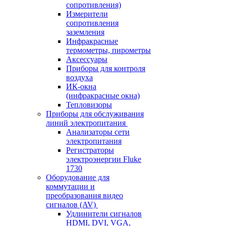
сопротивления)
Измерители
сопротивления
заземления
Инфракрасные
термометры, пирометры
Аксессуары
Приборы для контроля
воздуха
ИК-окна
(инфракрасные окна)
Тепловизоры
Приборы для обслуживания
линий электропитания
Анализаторы сети
электропитания
Регистраторы
электроэнергии Fluke
1730
Оборудование для
коммутации и
преобразования видео
сигналов (AV)
Удлинители сигналов
HDMI, DVI, VGA,