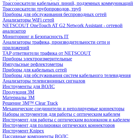
Трассоискатели кабельных линий, подземных коммуникаций
Трассоискатели трубопроводов, труб
Приборы для обслуживания беспроводных сетей
Анализаторы WiFi сетей
NETSCOUT OneTouch AT G2 Network Assistant - сетевой
анализатор
Мониторинг и Безопасность IT
Анализаторы трафика, производительности сети и
приложений
TAP ответвители трафика от NETSCOUT
Приборы электроизмерительные
Импульсные рефлектометры
Приборы для кабельных сетей
Приборы для обслуживания систем кабельного телевидения
Анализаторы телевизионных сигналов
Инструменты для ВОЛС
Продукция 3M
Материалы 3М
Решение 3M™ Clear Track
Механические соединители и неполируемые коннекторы
Наборы иструментов для работы с оптическим кабелем
Инструмент для работы с оптическим волонкном и кабелем
Инструмент для полировки оптических коннекторов
Инструмент Knipex
Пассивные компоненты ВОЛС