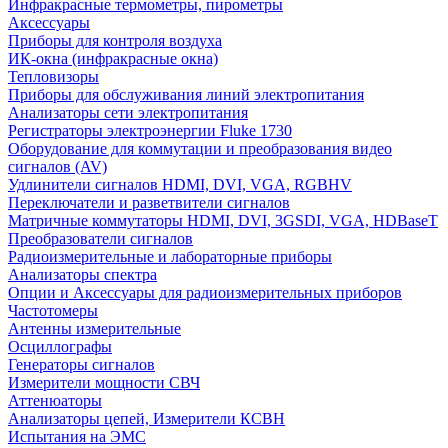
Инфракрасные термометры, пирометры
Аксессуары
Приборы для контроля воздуха
ИК-окна (инфракрасные окна)
Тепловизоры
Приборы для обслуживания линий электропитания
Анализаторы сети электропитания
Регистраторы электроэнергии Fluke 1730
Оборудование для коммутации и преобразования видео
сигналов (AV)
Удлинители сигналов HDMI, DVI, VGA, RGBHV
Переключатели и разветвители сигналов
Матричные коммутаторы HDMI, DVI, 3GSDI, VGA, HDBaseT
Преобразователи сигналов
Радиоизмерительные и лабораторные приборы
Анализаторы спектра
Опции и Аксессуары для радиоизмерительных приборов
Частотомеры
Антенны измерительные
Осциллографы
Генераторы сигналов
Измерители мощности СВЧ
Аттенюаторы
Анализаторы цепей, Измерители КСВН
Испытания на ЭМС