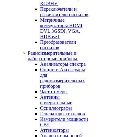
RGBHV
Переключатели и
разветвители сигналов
Матричные
коммутаторы HDMI,
DVI, 3GSDI, VGA,
HDBaseT
Преобразователи
сигналов
Радиоизмерительные и
лабораторные приборы
Анализаторы спектра
Опции и Аксессуары
для
радиоизмерительных
приборов
Частотомеры
Антенны
измерительные
Осциллографы
Генераторы сигналов
Измерители мощности
СВЧ
Аттенюаторы
Анализаторы цепей,