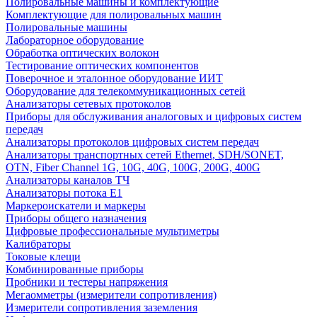
Полировальные машины и комплектующие
Комплектующие для полировальных машин
Полировальные машины
Лабораторное оборудование
Обработка оптических волокон
Тестирование оптических компонентов
Поверочное и эталонное оборудование ИИТ
Оборудование для телекоммуникационных сетей
Анализаторы сетевых протоколов
Приборы для обслуживания аналоговых и цифровых систем
передач
Анализаторы протоколов цифровых систем передач
Анализаторы транспортных сетей Ethernet, SDH/SONET,
OTN, Fiber Channel 1G, 10G, 40G, 100G, 200G, 400G
Анализаторы каналов ТЧ
Анализаторы потока Е1
Маркероискатели и маркеры
Приборы общего назначения
Цифровые профессиональные мультиметры
Калибраторы
Токовые клещи
Комбинированные приборы
Пробники и тестеры напряжения
Мегаомметры (измерители сопротивления)
Измерители сопротивления заземления