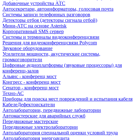
Добавочные устройства АТС
Автосекретари, автоинформаторы, голосовая почта
Системы записи телефонных разговоров
Детекторы отбоя (детекторы сигнала отбой)
Мини-АТС на основе Asterisk
Корпоративный SMS сервер
Системы и терминалы видеоконференцсвязи
Решения для видеоконференцсвязи Polycom
Звуковое оборудование
Усилители мощности, акустические системы,
громкоговорители
Цифровые аудиоплатформы (звуковые процессоры) для
конференц-залов
Альянс - конференц мост
Конгресс - конференц мост
Сенатор - конференц мост
Техно-АС
Приборы для поиска мест повреждений и испытания кабеля
КабелеДефектоискатели
Автолаборатории, передвижные лаборатории
Автомастерские для аварийных служб
Передвижные мастерские
Передвижные электролаборатории
Автолаборатория специальной оценки условий труда
Автолаборатория энергоаудита