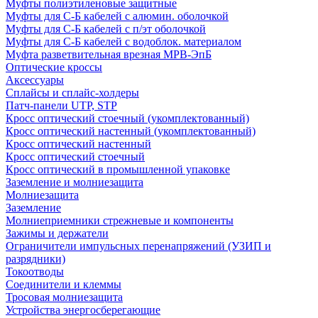
Муфты полиэтиленовые защитные
Муфты для С-Б кабелей с алюмин. оболочкой
Муфты для С-Б кабелей с п/эт оболочкой
Муфты для С-Б кабелей с водоблок. материалом
Муфта разветвительная врезная МРВ-ЭпБ
Оптические кроссы
Аксессуары
Сплайсы и сплайс-холдеры
Патч-панели UTP, STP
Кросс оптический стоечный (укомплектованный)
Кросс оптический настенный (укомплектованный)
Кросс оптический настенный
Кросс оптический стоечный
Кросс оптический в промышленной упаковке
Заземление и молниезащита
Молниезащита
Заземление
Молниеприемники стрежневые и компоненты
Зажимы и держатели
Ограничители импульсных перенапряжений (УЗИП и
разрядники)
Токоотводы
Соединители и клеммы
Тросовая молниезащита
Устройства энергосберегающие