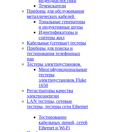
видеодиагностики
Течеискатели
Приборы для обслуживания
металлических кабелей
Тональные генераторы
и индуктивные щупы
Идентификаторы и
сортеры жил
Кабельные (сетевые) тестеры
Приборы для поиска и
тестирования телефонных
пар
Тестеры электроустановок
Многофункциональные
тестеры
электроустановок Fluke
1650
Регистраторы качества
электроэнергии
LAN тестеры, сетевые
тестеры, тестеры сети Ethernet
Тестирование
кабельных линий, сетей
Ethernet и Wi-Fi