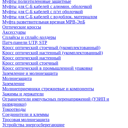
Муфты полиэтиленовые защитные
Муфты для С-Б кабелей с алюмин. оболочкой
Муфты для С-Б кабелей с п/эт оболочкой
Муфты для С-Б кабелей с водоблок. материалом
Муфта разветвительная врезная МРВ-ЭпБ
Оптические кроссы
Аксессуары
Сплайсы и сплайс-холдеры
Патч-панели UTP, STP
Кросс оптический стоечный (укомплектованный)
Кросс оптический настенный (укомплектованный)
Кросс оптический настенный
Кросс оптический стоечный
Кросс оптический в промышленной упаковке
Заземление и молниезащита
Молниезащита
Заземление
Молниеприемники стрежневые и компоненты
Зажимы и держатели
Ограничители импульсных перенапряжений (УЗИП и
разрядники)
Токоотводы
Соединители и клеммы
Тросовая молниезащита
Устройства энергосберегающие