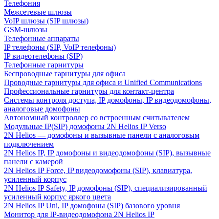
Телефония
Межсетевые шлюзы
VoIP шлюзы (SIP шлюзы)
GSM-шлюзы
Телефонные аппараты
IP телефоны (SIP, VoIP телефоны)
IP видеотелефоны (SIP)
Телефонные гарнитуры
Беспроводные гарнитуры для офиса
Проводные гарнитуры для офиса и Unified Communications
Профессиональные гарнитуры для контакт-центра
Системы контроля доступа, IP домофоны, IP видеодомофоны,
аналоговые домофоны
Автономный контроллер со встроенным считывателем
Модульные IP(SIP) домофоны 2N Helios IP Verso
2N Helios — домофоны и вызывные панели с аналоговым
подключением
2N Helios IP, IP домофоны и видеодомофоны (SIP), вызывные
панели с камерой
2N Helios IP Force, IP видеодомофоны (SIP), клавиатура,
усиленный корпус
2N Helios IP Safety, IP домофоны (SIP), специализированный
усиленный корпус яркого цвета
2N Helios IP Uni, IP домофоны (SIP) базового уровня
Монитор для IP-видеодомофона 2N Helios IP