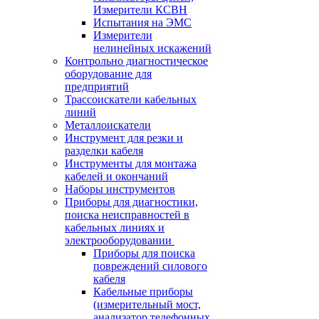
Измерители КСВН
Испытания на ЭМС
Измерители
нелинейных искажений
Контрольно диагностическое
оборудование для
предприятий
Трассоискатели кабельных
линий
Металлоискатели
Инструмент для резки и
разделки кабеля
Инструменты для монтажа
кабелей и окончаний
Наборы инструментов
Приборы для диагностики,
поиска неисправностей в
кабельных линиях и
электрооборудовании
Приборы для поиска
повреждений силового
кабеля
Кабельные приборы
(измерительный мост,
анализатор телефонных