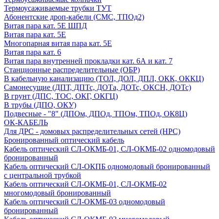
Термоусаживаемые трубки ТУТ
Абонентские дроп-кабели (СМС, ТПОд2)
Витая пара кат. 5Е ШПД
Витая пара кат. 5Е
Многопарная витая пара кат. 5E
Витая пара кат. 6
Витая пара внутренней прокладки кат. 6А и кат. 7
Станционные распределительные (ОБР)
В кабельную канализацию (ТОЛ, ДОЛ, ДПЛ, ОКК, ОККЦ)
Самонесущие (ДПТ, ДПТс, ДОТа, ДОТс, ОКСН, ДОТс)
В грунт (ДПС, ТОС, ОКГ, ОКГЦ)
В трубы (ДПО, ОКУ)
Подвесные - "8" (ДПОм, ДПОд, ТПОм, ТПОд, ОК8Ц)
ОК-КАБЕЛЬ
Для ДРС - домовых распределительных сетей (НРС)
Бронированный оптический кабель
Кабель оптический СЛ-ОКМБ-01, СЛ-ОКМБ-02 одномодовый
бронированный
Кабель оптический СЛ-ОКПБ одномодовый бронированный
с центральной трубкой
Кабель оптический СЛ-ОКМБ-01, СЛ-ОКМБ-02
многомодовый бронированный
Кабель оптический СЛ-ОКМБ-03 одномодовый
бронированный