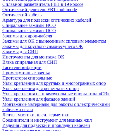
Сплавной разветвитель FBT в 19 кроссе
Оптический делитель FBT multimode
Оптический кабель
Арматура для подвески оптических кабелей
Спиральные зажимы НСО
Спиральные зажимы ПСО
Зажимы для дроп-кабеля
Зажимы для ОК с вынесенным силовым элементом
Зажимы для круглого самонесущего ОК
Зажимы для СИП
Инструменты для монтажа ОК
Вязка спиральная для СИП
Гасители вибрации
Промежуточные звенья
Протекторы спиральные
Узлы крепления для круглых и многогранных опор
Узлы крепления для решетчатых опор
Узлы крепления на прямоугольные опоры типа «СВ»
Узлы крепления для фасадов зданий
Монтажные материалы для работы с электрическими
кабелями связи
Ленты, мастики, клеи, герметики
Соединители и инструмент для медных жил
Изделия для подвески и прокладки кабелей
Термоусаживаемые колпачки