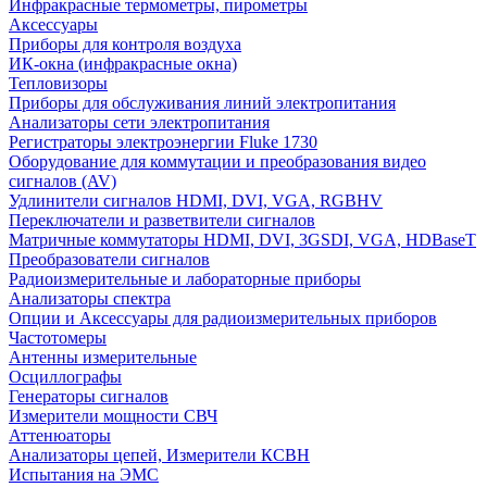
Инфракрасные термометры, пирометры
Аксессуары
Приборы для контроля воздуха
ИК-окна (инфракрасные окна)
Тепловизоры
Приборы для обслуживания линий электропитания
Анализаторы сети электропитания
Регистраторы электроэнергии Fluke 1730
Оборудование для коммутации и преобразования видео
сигналов (AV)
Удлинители сигналов HDMI, DVI, VGA, RGBHV
Переключатели и разветвители сигналов
Матричные коммутаторы HDMI, DVI, 3GSDI, VGA, HDBaseT
Преобразователи сигналов
Радиоизмерительные и лабораторные приборы
Анализаторы спектра
Опции и Аксессуары для радиоизмерительных приборов
Частотомеры
Антенны измерительные
Осциллографы
Генераторы сигналов
Измерители мощности СВЧ
Аттенюаторы
Анализаторы цепей, Измерители КСВН
Испытания на ЭМС