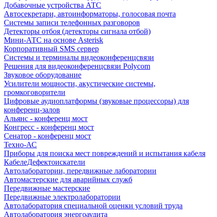
Добавочные устройства АТС
Автосекретари, автоинформаторы, голосовая почта
Системы записи телефонных разговоров
Детекторы отбоя (детекторы сигнала отбой)
Мини-АТС на основе Asterisk
Корпоративный SMS сервер
Системы и терминалы видеоконференцсвязи
Решения для видеоконференцсвязи Polycom
Звуковое оборудование
Усилители мощности, акустические системы,
громкоговорители
Цифровые аудиоплатформы (звуковые процессоры) для
конференц-залов
Альянс - конференц мост
Конгресс - конференц мост
Сенатор - конференц мост
Техно-АС
Приборы для поиска мест повреждений и испытания кабеля
КабелеДефектоискатели
Автолаборатории, передвижные лаборатории
Автомастерские для аварийных служб
Передвижные мастерские
Передвижные электролаборатории
Автолаборатория специальной оценки условий труда
Автолаборатория энергоаудита