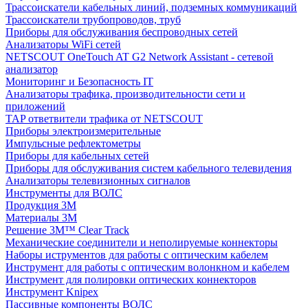
Трассоискатели кабельных линий, подземных коммуникаций
Трассоискатели трубопроводов, труб
Приборы для обслуживания беспроводных сетей
Анализаторы WiFi сетей
NETSCOUT OneTouch AT G2 Network Assistant - сетевой
анализатор
Мониторинг и Безопасность IT
Анализаторы трафика, производительности сети и
приложений
TAP ответвители трафика от NETSCOUT
Приборы электроизмерительные
Импульсные рефлектометры
Приборы для кабельных сетей
Приборы для обслуживания систем кабельного телевидения
Анализаторы телевизионных сигналов
Инструменты для ВОЛС
Продукция 3M
Материалы 3М
Решение 3M™ Clear Track
Механические соединители и неполируемые коннекторы
Наборы иструментов для работы с оптическим кабелем
Инструмент для работы с оптическим волонкном и кабелем
Инструмент для полировки оптических коннекторов
Инструмент Knipex
Пассивные компоненты ВОЛС