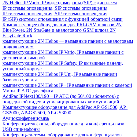
2N Helios IP Vario, IP видеодомофоны (SIP) с дисплеем
IP системы оповещения, SIP системы оповещения
IP системы оповещения, SIP системы оповещения
IP (SIP) системы оповещения с функцией обратной связи
Комплектующее оборудование для PRI-GSM шлюзов 2N
BlueTower, 2N StarGate и аналогового GSM шлюза 2N
EasyGate Rack
комплектующие 2N Helios — вызывные панели с аналоговым
подключением
комплектующие 2N Helios IP Vario, IP вызывные панели с
дисплеем и камерой
комплектующие 2N Helios IP Safety, IP вызывные панели,
усиленный корпус
комплектующие 2N Helios IP Uni, IP вызывные панели
базового уровня
комплектующие 2N Helios IP - IP вызывные панели с камерой
Мини IP АТС для офиса
AddPac IPNext180/190 – IP АТС (до 50/100 абонентов) с
поддержкой видео и унифицированных коммуникаций
Комплектующее оборудование для AddPac AP-GS1500, AP-
GS2000, AP-GS2500, AP-GS3000
Аудиоконференцсвязь
Конференц-телефоны, оборудование для конференц-связи
USB спикерфоны
Конференц-системы, оборудование для конференц-залов