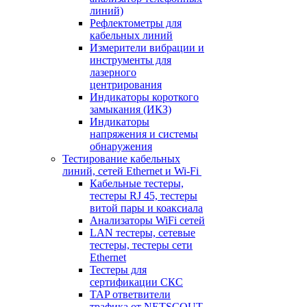
линий)
Рефлектометры для
кабельных линий
Измерители вибрации и
инструменты для
лазерного
центрирования
Индикаторы короткого
замыкания (ИКЗ)
Индикаторы
напряжения и системы
обнаружения
Тестирование кабельных
линий, сетей Ethernet и Wi-Fi
Кабельные тестеры,
тестеры RJ 45, тестеры
витой пары и коаксиала
Анализаторы WiFi сетей
LAN тестеры, сетевые
тестеры, тестеры сети
Ethernet
Тестеры для
сертификации СКС
TAP ответвители
трафика от NETSCOUT