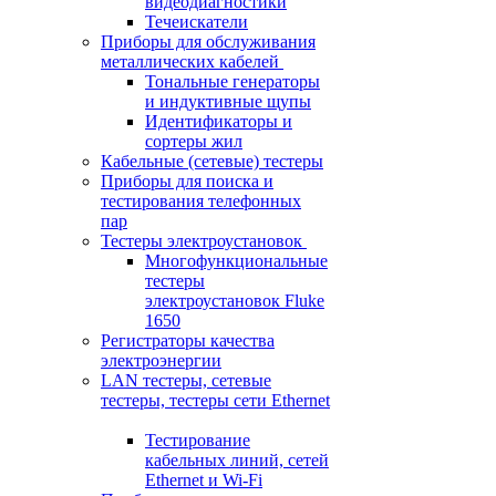
видеодиагностики
Течеискатели
Приборы для обслуживания
металлических кабелей
Тональные генераторы
и индуктивные щупы
Идентификаторы и
сортеры жил
Кабельные (сетевые) тестеры
Приборы для поиска и
тестирования телефонных
пар
Тестеры электроустановок
Многофункциональные
тестеры
электроустановок Fluke
1650
Регистраторы качества
электроэнергии
LAN тестеры, сетевые
тестеры, тестеры сети Ethernet
Тестирование
кабельных линий, сетей
Ethernet и Wi-Fi