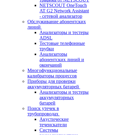
NETSCOUT OneTouch
AT G2 Network Assistant
- сетевой анализатор
Обслуживание абонентских
линий
Анализаторы и тестеры
ADSL
Тестовые телефонные
трубки
Анализаторы
абонентских линий и
окончаний
Многофункциональные
калибраторы процессов
Приборы для проверки
аккумуляторных батарей
Анализаторы и тестеры
аккумуляторных
батарей
Поиск утечек в
трубопроводах
Акустические
течеискатели
Системы