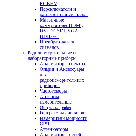
RGBHV
Переключатели и
разветвители сигналов
Матричные
коммутаторы HDMI,
DVI, 3GSDI, VGA,
HDBaseT
Преобразователи
сигналов
Радиоизмерительные и
лабораторные приборы
Анализаторы спектра
Опции и Аксессуары
для
радиоизмерительных
приборов
Частотомеры
Антенны
измерительные
Осциллографы
Генераторы сигналов
Измерители мощности
СВЧ
Аттенюаторы
Анализаторы цепей,