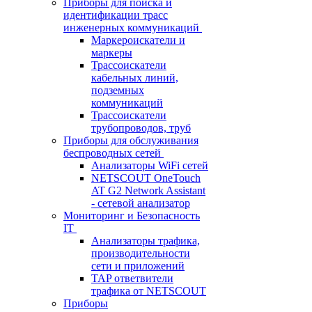
Приборы для поиска и
идентификации трасс
инженерных коммуникаций
Маркероискатели и
маркеры
Трассоискатели
кабельных линий,
подземных
коммуникаций
Трассоискатели
трубопроводов, труб
Приборы для обслуживания
беспроводных сетей
Анализаторы WiFi сетей
NETSCOUT OneTouch
AT G2 Network Assistant
- сетевой анализатор
Мониторинг и Безопасность
IT
Анализаторы трафика,
производительности
сети и приложений
TAP ответвители
трафика от NETSCOUT
Приборы