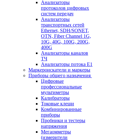
Анализаторы
протоколов цифровых
систем передач
Анализаторы
транспортных сетей
Ethernet, SDH/SONET,
OTN, Fiber Channel 1G,
10G, 40G, 100G, 200G,
400G
Анализаторы каналов
ТЧ
Анализаторы потока Е1
Маркероискатели и маркеры
Приборы общего назначения
Цифровые
профессиональные
мультиметры
Калибраторы
Токовые клещи
Комбинированные
приборы
Пробники и тестеры
напряжения
Мегаомметры
(измерители