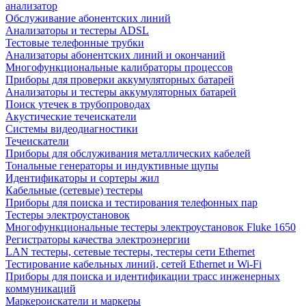
анализатор
Обслуживание абонентских линий
Анализаторы и тестеры ADSL
Тестовые телефонные трубки
Анализаторы абонентских линий и окончаний
Многофункциональные калибраторы процессов
Приборы для проверки аккумуляторных батарей
Анализаторы и тестеры аккумуляторных батарей
Поиск утечек в трубопроводах
Акустические течеискатели
Системы видеодиагностики
Течеискатели
Приборы для обслуживания металлических кабелей
Тональные генераторы и индуктивные щупы
Идентификаторы и сортеры жил
Кабельные (сетевые) тестеры
Приборы для поиска и тестирования телефонных пар
Тестеры электроустановок
Многофункциональные тестеры электроустановок Fluke 1650
Регистраторы качества электроэнергии
LAN тестеры, сетевые тестеры, тестеры сети Ethernet
Тестирование кабельных линий, сетей Ethernet и Wi-Fi
Приборы для поиска и идентификации трасс инженерных
коммуникаций
Маркероискатели и маркеры