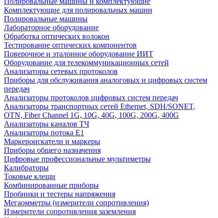
Полировальные машины и комплектующие
Комплектующие для полировальных машин
Полировальные машины
Лабораторное оборудование
Обработка оптических волокон
Тестирование оптических компонентов
Поверочное и эталонное оборудование ИИТ
Оборудование для телекоммуникационных сетей
Анализаторы сетевых протоколов
Приборы для обслуживания аналоговых и цифровых систем
передач
Анализаторы протоколов цифровых систем передач
Анализаторы транспортных сетей Ethernet, SDH/SONET,
OTN, Fiber Channel 1G, 10G, 40G, 100G, 200G, 400G
Анализаторы каналов ТЧ
Анализаторы потока Е1
Маркероискатели и маркеры
Приборы общего назначения
Цифровые профессиональные мультиметры
Калибраторы
Токовые клещи
Комбинированные приборы
Пробники и тестеры напряжения
Мегаомметры (измерители сопротивления)
Измерители сопротивления заземления