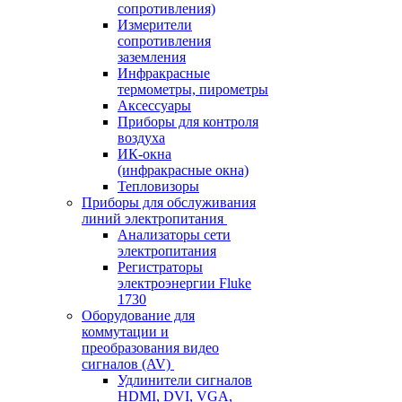
сопротивления)
Измерители
сопротивления
заземления
Инфракрасные
термометры, пирометры
Аксессуары
Приборы для контроля
воздуха
ИК-окна
(инфракрасные окна)
Тепловизоры
Приборы для обслуживания
линий электропитания
Анализаторы сети
электропитания
Регистраторы
электроэнергии Fluke
1730
Оборудование для
коммутации и
преобразования видео
сигналов (AV)
Удлинители сигналов
HDMI, DVI, VGA,