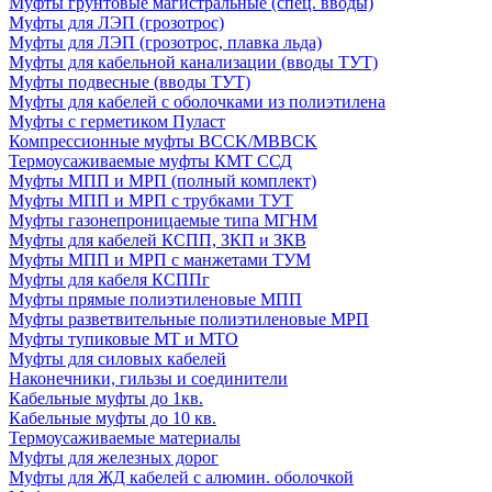
Муфты грунтовые магистральные (спец. вводы)
Муфты для ЛЭП (грозотрос)
Муфты для ЛЭП (грозотрос, плавка льда)
Муфты для кабельной канализации (вводы ТУТ)
Муфты подвесные (вводы ТУТ)
Муфты для кабелей с оболочками из полиэтилена
Муфты с герметиком Пуласт
Компрессионные муфты BCCK/MBBCK
Термоусаживаемые муфты КМТ ССД
Муфты МПП и МРП (полный комплект)
Муфты МПП и МРП с трубками ТУТ
Муфты газонепроницаемые типа МГНМ
Муфты для кабелей КСПП, ЗКП и ЗКВ
Муфты МПП и МРП с манжетами ТУМ
Муфты для кабеля КСППг
Муфты прямые полиэтиленовые МПП
Муфты разветвительные полиэтиленовые МРП
Муфты тупиковые МТ и МТО
Муфты для силовых кабелей
Наконечники, гильзы и соединители
Кабельные муфты до 1кв.
Кабельные муфты до 10 кв.
Термоусаживаемые материалы
Муфты для железных дорог
Муфты для ЖД кабелей с алюмин. оболочкой