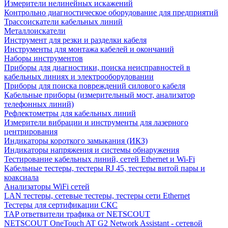
Измерители нелинейных искажений
Контрольно диагностическое оборудование для предприятий
Трассоискатели кабельных линий
Металлоискатели
Инструмент для резки и разделки кабеля
Инструменты для монтажа кабелей и окончаний
Наборы инструментов
Приборы для диагностики, поиска неисправностей в
кабельных линиях и электрооборудовании
Приборы для поиска повреждений силового кабеля
Кабельные приборы (измерительный мост, анализатор
телефонных линий)
Рефлектометры для кабельных линий
Измерители вибрации и инструменты для лазерного
центрирования
Индикаторы короткого замыкания (ИКЗ)
Индикаторы напряжения и системы обнаружения
Тестирование кабельных линий, сетей Ethernet и Wi-Fi
Кабельные тестеры, тестеры RJ 45, тестеры витой пары и
коаксиала
Анализаторы WiFi сетей
LAN тестеры, сетевые тестеры, тестеры сети Ethernet
Тестеры для сертификации СКС
TAP ответвители трафика от NETSCOUT
NETSCOUT OneTouch AT G2 Network Assistant - сетевой