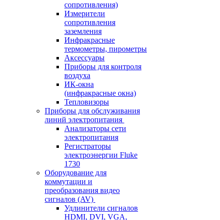
сопротивления)
Измерители
сопротивления
заземления
Инфракрасные
термометры, пирометры
Аксессуары
Приборы для контроля
воздуха
ИК-окна
(инфракрасные окна)
Тепловизоры
Приборы для обслуживания
линий электропитания
Анализаторы сети
электропитания
Регистраторы
электроэнергии Fluke
1730
Оборудование для
коммутации и
преобразования видео
сигналов (AV)
Удлинители сигналов
HDMI, DVI, VGA,