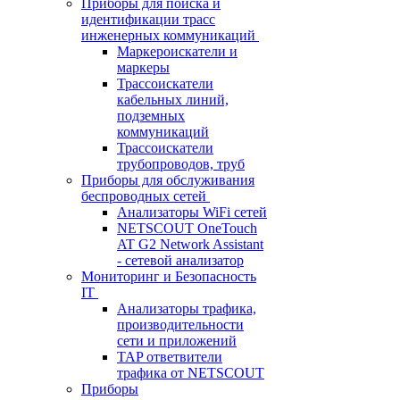
Приборы для поиска и
идентификации трасс
инженерных коммуникаций
Маркероискатели и
маркеры
Трассоискатели
кабельных линий,
подземных
коммуникаций
Трассоискатели
трубопроводов, труб
Приборы для обслуживания
беспроводных сетей
Анализаторы WiFi сетей
NETSCOUT OneTouch
AT G2 Network Assistant
- сетевой анализатор
Мониторинг и Безопасность
IT
Анализаторы трафика,
производительности
сети и приложений
TAP ответвители
трафика от NETSCOUT
Приборы