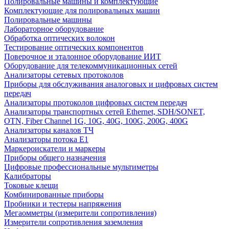
Полировальные машины и комплектующие
Комплектующие для полировальных машин
Полировальные машины
Лабораторное оборудование
Обработка оптических волокон
Тестирование оптических компонентов
Поверочное и эталонное оборудование ИИТ
Оборудование для телекоммуникационных сетей
Анализаторы сетевых протоколов
Приборы для обслуживания аналоговых и цифровых систем
передач
Анализаторы протоколов цифровых систем передач
Анализаторы транспортных сетей Ethernet, SDH/SONET,
OTN, Fiber Channel 1G, 10G, 40G, 100G, 200G, 400G
Анализаторы каналов ТЧ
Анализаторы потока Е1
Маркероискатели и маркеры
Приборы общего назначения
Цифровые профессиональные мультиметры
Калибраторы
Токовые клещи
Комбинированные приборы
Пробники и тестеры напряжения
Мегаомметры (измерители сопротивления)
Измерители сопротивления заземления