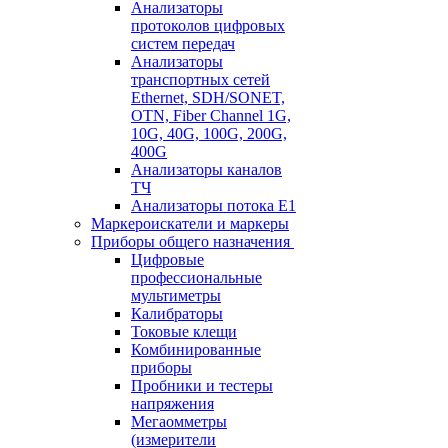
Анализаторы
протоколов цифровых
систем передач
Анализаторы
транспортных сетей
Ethernet, SDH/SONET,
OTN, Fiber Channel 1G,
10G, 40G, 100G, 200G,
400G
Анализаторы каналов
ТЧ
Анализаторы потока Е1
Маркероискатели и маркеры
Приборы общего назначения
Цифровые
профессиональные
мультиметры
Калибраторы
Токовые клещи
Комбинированные
приборы
Пробники и тестеры
напряжения
Мегаомметры
(измерители