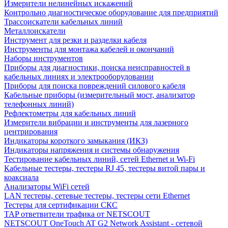
Измерители нелинейных искажений
Контрольно диагностическое оборудование для предприятий
Трассоискатели кабельных линий
Металлоискатели
Инструмент для резки и разделки кабеля
Инструменты для монтажа кабелей и окончаний
Наборы инструментов
Приборы для диагностики, поиска неисправностей в
кабельных линиях и электрооборудовании
Приборы для поиска повреждений силового кабеля
Кабельные приборы (измерительный мост, анализатор
телефонных линий)
Рефлектометры для кабельных линий
Измерители вибрации и инструменты для лазерного
центрирования
Индикаторы короткого замыкания (ИКЗ)
Индикаторы напряжения и системы обнаружения
Тестирование кабельных линий, сетей Ethernet и Wi-Fi
Кабельные тестеры, тестеры RJ 45, тестеры витой пары и
коаксиала
Анализаторы WiFi сетей
LAN тестеры, сетевые тестеры, тестеры сети Ethernet
Тестеры для сертификации СКС
TAP ответвители трафика от NETSCOUT
NETSCOUT OneTouch AT G2 Network Assistant - сетевой