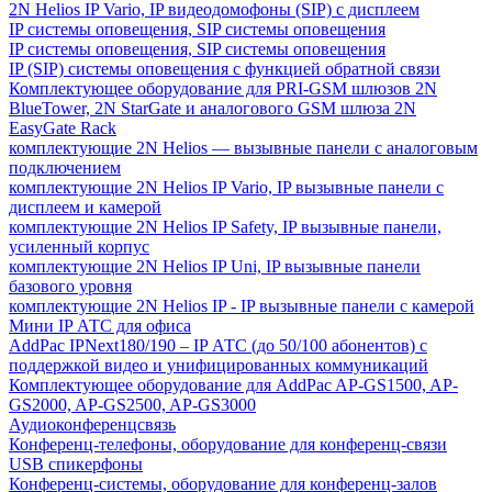
2N Helios IP Vario, IP видеодомофоны (SIP) с дисплеем
IP системы оповещения, SIP системы оповещения
IP системы оповещения, SIP системы оповещения
IP (SIP) системы оповещения с функцией обратной связи
Комплектующее оборудование для PRI-GSM шлюзов 2N
BlueTower, 2N StarGate и аналогового GSM шлюза 2N
EasyGate Rack
комплектующие 2N Helios — вызывные панели с аналоговым
подключением
комплектующие 2N Helios IP Vario, IP вызывные панели с
дисплеем и камерой
комплектующие 2N Helios IP Safety, IP вызывные панели,
усиленный корпус
комплектующие 2N Helios IP Uni, IP вызывные панели
базового уровня
комплектующие 2N Helios IP - IP вызывные панели с камерой
Мини IP АТС для офиса
AddPac IPNext180/190 – IP АТС (до 50/100 абонентов) с
поддержкой видео и унифицированных коммуникаций
Комплектующее оборудование для AddPac AP-GS1500, AP-
GS2000, AP-GS2500, AP-GS3000
Аудиоконференцсвязь
Конференц-телефоны, оборудование для конференц-связи
USB спикерфоны
Конференц-системы, оборудование для конференц-залов