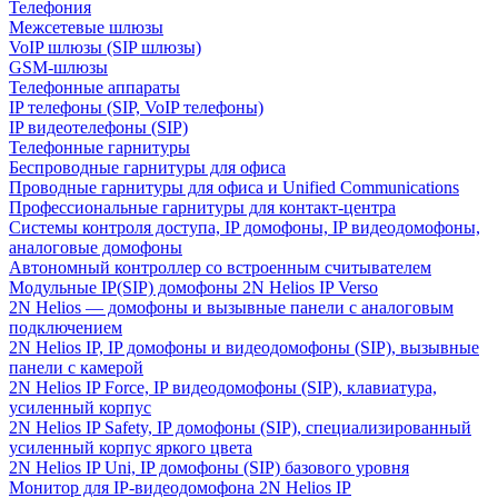
Телефония
Межсетевые шлюзы
VoIP шлюзы (SIP шлюзы)
GSM-шлюзы
Телефонные аппараты
IP телефоны (SIP, VoIP телефоны)
IP видеотелефоны (SIP)
Телефонные гарнитуры
Беспроводные гарнитуры для офиса
Проводные гарнитуры для офиса и Unified Communications
Профессиональные гарнитуры для контакт-центра
Системы контроля доступа, IP домофоны, IP видеодомофоны,
аналоговые домофоны
Автономный контроллер со встроенным считывателем
Модульные IP(SIP) домофоны 2N Helios IP Verso
2N Helios — домофоны и вызывные панели с аналоговым
подключением
2N Helios IP, IP домофоны и видеодомофоны (SIP), вызывные
панели с камерой
2N Helios IP Force, IP видеодомофоны (SIP), клавиатура,
усиленный корпус
2N Helios IP Safety, IP домофоны (SIP), специализированный
усиленный корпус яркого цвета
2N Helios IP Uni, IP домофоны (SIP) базового уровня
Монитор для IP-видеодомофона 2N Helios IP