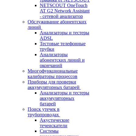
NETSCOUT OneTouch
AT G2 Network Assistant
- сетевой анализатор
Обслуживание абонентских
линий
Анализаторы и тестеры
ADSL
Тестовые телефонные
трубки
Анализаторы
абонентских линий и
окончаний
Многофункциональные
калибраторы процессов
Приборы для проверки
аккумуляторных батарей
Анализаторы и тестеры
аккумуляторных
батарей
Поиск утечек в
трубопроводах
Акустические
течеискатели
Системы