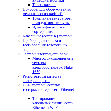
видеодиагностики
Течеискатели
Приборы для обслуживания
металлических кабелей
Тональные генераторы
и индуктивные щупы
Идентификаторы и
сортеры жил
Кабельные (сетевые) тестеры
Приборы для поиска и
тестирования телефонных
пар
Тестеры электроустановок
Многофункциональные
тестеры
электроустановок Fluke
1650
Регистраторы качества
электроэнергии
LAN тестеры, сетевые
тестеры, тестеры сети Ethernet
Тестирование
кабельных линий, сетей
Ethernet и Wi-Fi