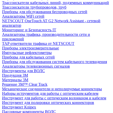
Трассоискатели кабельных линий, подземных коммуникаций
Трассоискатели трубопроводов, труб
Приборы для обслуживания беспроводных сетей
Анализаторы WiFi сетей
NETSCOUT OneTouch AT G2 Network Assistant - сетевой
анализатор
Мониторинг и Безопасность IT
Анализаторы трафика, производительности сети и
приложений
TAP ответвители трафика от NETSCOUT
Приборы электроизмерительные
Импульсные рефлектометры
Приборы для кабельных сетей
Приборы для обслуживания систем кабельного телевидения
Анализаторы телевизионных сигналов
Инструменты для ВОЛС
Продукция 3M
Материалы 3М
Решение 3M™ Clear Track
Механические соединители и неполируемые коннекторы
Наборы иструментов для работы с оптическим кабелем
Инструмент для работы с оптическим волонкном и кабелем
Инструмент для полировки оптических коннекторов
Инструмент Knipex
Пассивные компоненты ВОЛС