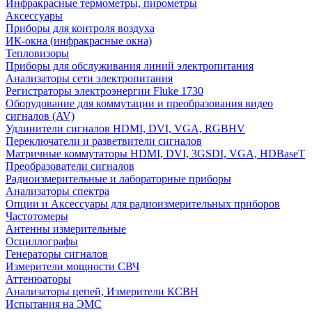
Инфракрасные термометры, пирометры
Аксессуары
Приборы для контроля воздуха
ИК-окна (инфракрасные окна)
Тепловизоры
Приборы для обслуживания линий электропитания
Анализаторы сети электропитания
Регистраторы электроэнергии Fluke 1730
Оборудование для коммутации и преобразования видео
сигналов (AV)
Удлинители сигналов HDMI, DVI, VGA, RGBHV
Переключатели и разветвители сигналов
Матричные коммутаторы HDMI, DVI, 3GSDI, VGA, HDBaseT
Преобразователи сигналов
Радиоизмерительные и лабораторные приборы
Анализаторы спектра
Опции и Аксессуары для радиоизмерительных приборов
Частотомеры
Антенны измерительные
Осциллографы
Генераторы сигналов
Измерители мощности СВЧ
Аттенюаторы
Анализаторы цепей, Измерители КСВН
Испытания на ЭМС