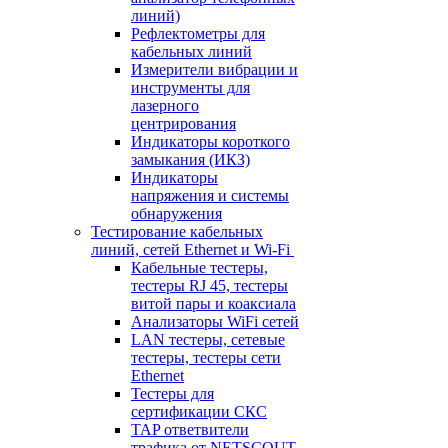
линий)
Рефлектометры для
кабельных линий
Измерители вибрации и
инструменты для
лазерного
центрирования
Индикаторы короткого
замыкания (ИКЗ)
Индикаторы
напряжения и системы
обнаружения
Тестирование кабельных
линий, сетей Ethernet и Wi-Fi
Кабельные тестеры,
тестеры RJ 45, тестеры
витой пары и коаксиала
Анализаторы WiFi сетей
LAN тестеры, сетевые
тестеры, тестеры сети
Ethernet
Тестеры для
сертификации СКС
TAP ответвители
трафика от NETSCOUT