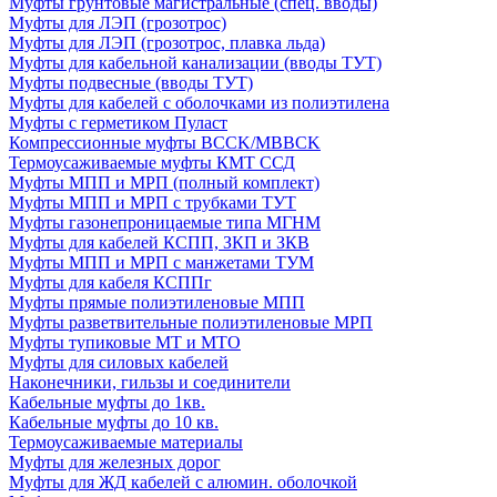
Муфты грунтовые магистральные (спец. вводы)
Муфты для ЛЭП (грозотрос)
Муфты для ЛЭП (грозотрос, плавка льда)
Муфты для кабельной канализации (вводы ТУТ)
Муфты подвесные (вводы ТУТ)
Муфты для кабелей с оболочками из полиэтилена
Муфты с герметиком Пуласт
Компрессионные муфты BCCK/MBBCK
Термоусаживаемые муфты КМТ ССД
Муфты МПП и МРП (полный комплект)
Муфты МПП и МРП с трубками ТУТ
Муфты газонепроницаемые типа МГНМ
Муфты для кабелей КСПП, ЗКП и ЗКВ
Муфты МПП и МРП с манжетами ТУМ
Муфты для кабеля КСППг
Муфты прямые полиэтиленовые МПП
Муфты разветвительные полиэтиленовые МРП
Муфты тупиковые МТ и МТО
Муфты для силовых кабелей
Наконечники, гильзы и соединители
Кабельные муфты до 1кв.
Кабельные муфты до 10 кв.
Термоусаживаемые материалы
Муфты для железных дорог
Муфты для ЖД кабелей с алюмин. оболочкой