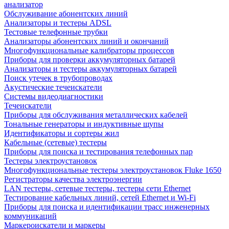
анализатор
Обслуживание абонентских линий
Анализаторы и тестеры ADSL
Тестовые телефонные трубки
Анализаторы абонентских линий и окончаний
Многофункциональные калибраторы процессов
Приборы для проверки аккумуляторных батарей
Анализаторы и тестеры аккумуляторных батарей
Поиск утечек в трубопроводах
Акустические течеискатели
Системы видеодиагностики
Течеискатели
Приборы для обслуживания металлических кабелей
Тональные генераторы и индуктивные щупы
Идентификаторы и сортеры жил
Кабельные (сетевые) тестеры
Приборы для поиска и тестирования телефонных пар
Тестеры электроустановок
Многофункциональные тестеры электроустановок Fluke 1650
Регистраторы качества электроэнергии
LAN тестеры, сетевые тестеры, тестеры сети Ethernet
Тестирование кабельных линий, сетей Ethernet и Wi-Fi
Приборы для поиска и идентификации трасс инженерных
коммуникаций
Маркероискатели и маркеры