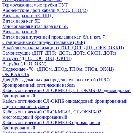
Термоусаживаемые трубки ТУТ
Абонентские дроп-кабели (СМС, ТПОд2)
Витая пара кат. 5Е ШПД
Витая пара кат. 5Е
Многопарная витая пара кат. 5E
Витая пара кат. 6
Витая пара внутренней прокладки кат. 6А и кат. 7
Станционные распределительные (ОБР)
В кабельную канализацию (ТОЛ, ДОЛ, ДПЛ, ОКК, ОККЦ)
Самонесущие (ДПТ, ДПТс, ДОТа, ДОТс, ОКСН, ДОТс)
В грунт (ДПС, ТОС, ОКГ, ОКГЦ)
В трубы (ДПО, ОКУ)
Подвесные - "8" (ДПОм, ДПОд, ТПОм, ТПОд, ОК8Ц)
ОК-КАБЕЛЬ
Для ДРС - домовых распределительных сетей (НРС)
Бронированный оптический кабель
Кабель оптический СЛ-ОКМБ-01, СЛ-ОКМБ-02 одномодовый
бронированный
Кабель оптический СЛ-ОКПБ одномодовый бронированный
с центральной трубкой
Кабель оптический СЛ-ОКМБ-01, СЛ-ОКМБ-02
многомодовый бронированный
Кабель оптический СЛ-ОКМБ-03 одномодовый
бронированный