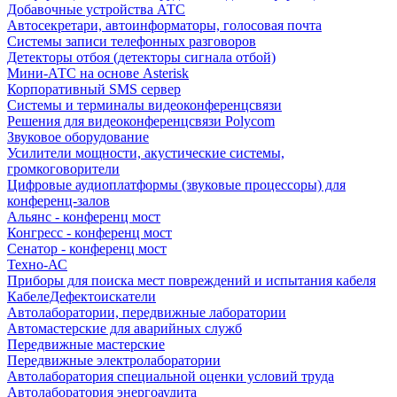
Добавочные устройства АТС
Автосекретари, автоинформаторы, голосовая почта
Системы записи телефонных разговоров
Детекторы отбоя (детекторы сигнала отбой)
Мини-АТС на основе Asterisk
Корпоративный SMS сервер
Системы и терминалы видеоконференцсвязи
Решения для видеоконференцсвязи Polycom
Звуковое оборудование
Усилители мощности, акустические системы,
громкоговорители
Цифровые аудиоплатформы (звуковые процессоры) для
конференц-залов
Альянс - конференц мост
Конгресс - конференц мост
Сенатор - конференц мост
Техно-АС
Приборы для поиска мест повреждений и испытания кабеля
КабелеДефектоискатели
Автолаборатории, передвижные лаборатории
Автомастерские для аварийных служб
Передвижные мастерские
Передвижные электролаборатории
Автолаборатория специальной оценки условий труда
Автолаборатория энергоаудита