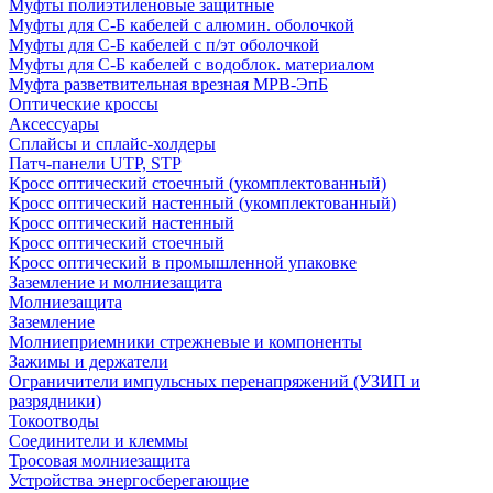
Муфты полиэтиленовые защитные
Муфты для С-Б кабелей с алюмин. оболочкой
Муфты для С-Б кабелей с п/эт оболочкой
Муфты для С-Б кабелей с водоблок. материалом
Муфта разветвительная врезная МРВ-ЭпБ
Оптические кроссы
Аксессуары
Сплайсы и сплайс-холдеры
Патч-панели UTP, STP
Кросс оптический стоечный (укомплектованный)
Кросс оптический настенный (укомплектованный)
Кросс оптический настенный
Кросс оптический стоечный
Кросс оптический в промышленной упаковке
Заземление и молниезащита
Молниезащита
Заземление
Молниеприемники стрежневые и компоненты
Зажимы и держатели
Ограничители импульсных перенапряжений (УЗИП и
разрядники)
Токоотводы
Соединители и клеммы
Тросовая молниезащита
Устройства энергосберегающие