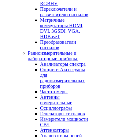
RGBHV
Переключатели и
разветвители сигналов
Матричные
коммутаторы HDMI,
DVI, 3GSDI, VGA,
HDBaseT
Преобразователи
сигналов
Радиоизмерительные и
лабораторные приборы
Анализаторы спектра
Опции и Аксессуары
для
радиоизмерительных
приборов
Частотомеры
Антенны
измерительные
Осциллографы
Генераторы сигналов
Измерители мощности
СВЧ
Аттенюаторы
Анализаторы цепей,