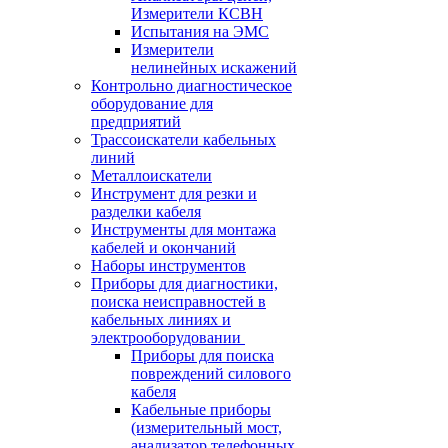
Измерители КСВН
Испытания на ЭМС
Измерители
нелинейных искажений
Контрольно диагностическое
оборудование для
предприятий
Трассоискатели кабельных
линий
Металлоискатели
Инструмент для резки и
разделки кабеля
Инструменты для монтажа
кабелей и окончаний
Наборы инструментов
Приборы для диагностики,
поиска неисправностей в
кабельных линиях и
электрооборудовании
Приборы для поиска
повреждений силового
кабеля
Кабельные приборы
(измерительный мост,
анализатор телефонных