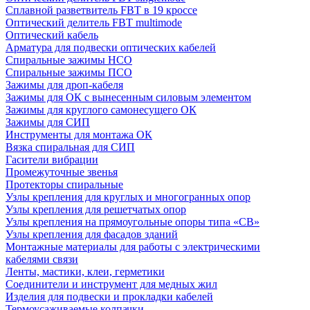
Сплавной разветвитель FBT в 19 кроссе
Оптический делитель FBT multimode
Оптический кабель
Арматура для подвески оптических кабелей
Спиральные зажимы НСО
Спиральные зажимы ПСО
Зажимы для дроп-кабеля
Зажимы для ОК с вынесенным силовым элементом
Зажимы для круглого самонесущего ОК
Зажимы для СИП
Инструменты для монтажа ОК
Вязка спиральная для СИП
Гасители вибрации
Промежуточные звенья
Протекторы спиральные
Узлы крепления для круглых и многогранных опор
Узлы крепления для решетчатых опор
Узлы крепления на прямоугольные опоры типа «СВ»
Узлы крепления для фасадов зданий
Монтажные материалы для работы с электрическими
кабелями связи
Ленты, мастики, клеи, герметики
Соединители и инструмент для медных жил
Изделия для подвески и прокладки кабелей
Термоусаживаемые колпачки