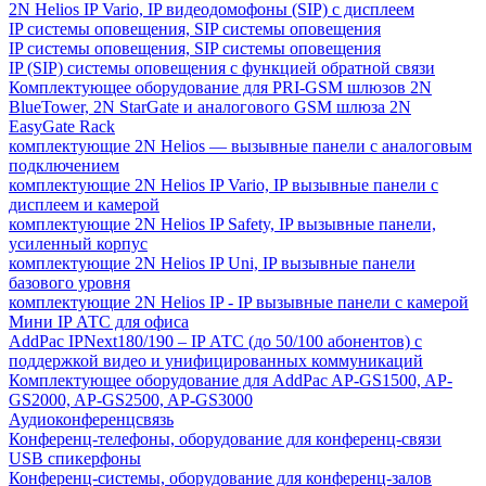
2N Helios IP Vario, IP видеодомофоны (SIP) с дисплеем
IP системы оповещения, SIP системы оповещения
IP системы оповещения, SIP системы оповещения
IP (SIP) системы оповещения с функцией обратной связи
Комплектующее оборудование для PRI-GSM шлюзов 2N
BlueTower, 2N StarGate и аналогового GSM шлюза 2N
EasyGate Rack
комплектующие 2N Helios — вызывные панели с аналоговым
подключением
комплектующие 2N Helios IP Vario, IP вызывные панели с
дисплеем и камерой
комплектующие 2N Helios IP Safety, IP вызывные панели,
усиленный корпус
комплектующие 2N Helios IP Uni, IP вызывные панели
базового уровня
комплектующие 2N Helios IP - IP вызывные панели с камерой
Мини IP АТС для офиса
AddPac IPNext180/190 – IP АТС (до 50/100 абонентов) с
поддержкой видео и унифицированных коммуникаций
Комплектующее оборудование для AddPac AP-GS1500, AP-
GS2000, AP-GS2500, AP-GS3000
Аудиоконференцсвязь
Конференц-телефоны, оборудование для конференц-связи
USB спикерфоны
Конференц-системы, оборудование для конференц-залов