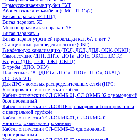
Термоусаживаемые трубки ТУТ
Абонентские дроп-кабели (СМС, ТПОд2)
Витая пара кат. 5Е ШПД
Витая пара кат. 5Е
Многопарная витая пара кат. 5E
Витая пара кат. 6
Витая пара внутренней прокладки кат. 6А и кат. 7
Станционные распределительные (ОБР)
В кабельную канализацию (ТОЛ, ДОЛ, ДПЛ, ОКК, ОККЦ)
Самонесущие (ДПТ, ДПТс, ДОТа, ДОТс, ОКСН, ДОТс)
В грунт (ДПС, ТОС, ОКГ, ОКГЦ)
В трубы (ДПО, ОКУ)
Подвесные - "8" (ДПОм, ДПОд, ТПОм, ТПОд, ОК8Ц)
ОК-КАБЕЛЬ
Для ДРС - домовых распределительных сетей (НРС)
Бронированный оптический кабель
Кабель оптический СЛ-ОКМБ-01, СЛ-ОКМБ-02 одномодовый
бронированный
Кабель оптический СЛ-ОКПБ одномодовый бронированный
с центральной трубкой
Кабель оптический СЛ-ОКМБ-01, СЛ-ОКМБ-02
многомодовый бронированный
Кабель оптический СЛ-ОКМБ-03 одномодовый
бронированный