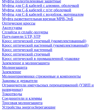
Муфты полиэтиленовые защитные
Муфты для С-Б кабелей с алюмин. оболочкой
Муфты для С-Б кабелей с п/эт оболочкой
Муфты для С-Б кабелей с водоблок. материалом
Муфта разветвительная врезная МРВ-ЭпБ
Оптические кроссы
Аксессуары
Сплайсы и сплайс-холдеры
Патч-панели UTP, STP
Кросс оптический стоечный (укомплектованный)
Кросс оптический настенный (укомплектованный)
Кросс оптический настенный
Кросс оптический стоечный
Кросс оптический в промышленной упаковке
Заземление и молниезащита
Молниезащита
Заземление
Молниеприемники стрежневые и компоненты
Зажимы и держатели
Ограничители импульсных перенапряжений (УЗИП и
разрядники)
Токоотводы
Соединители и клеммы
Тросовая молниезащита
Устройства энергосберегающие