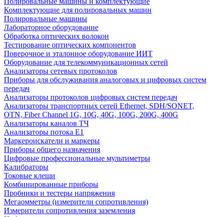
Полировальные машины и комплектующие
Комплектующие для полировальных машин
Полировальные машины
Лабораторное оборудование
Обработка оптических волокон
Тестирование оптических компонентов
Поверочное и эталонное оборудование ИИТ
Оборудование для телекоммуникационных сетей
Анализаторы сетевых протоколов
Приборы для обслуживания аналоговых и цифровых систем
передач
Анализаторы протоколов цифровых систем передач
Анализаторы транспортных сетей Ethernet, SDH/SONET,
OTN, Fiber Channel 1G, 10G, 40G, 100G, 200G, 400G
Анализаторы каналов ТЧ
Анализаторы потока Е1
Маркероискатели и маркеры
Приборы общего назначения
Цифровые профессиональные мультиметры
Калибраторы
Токовые клещи
Комбинированные приборы
Пробники и тестеры напряжения
Мегаомметры (измерители сопротивления)
Измерители сопротивления заземления