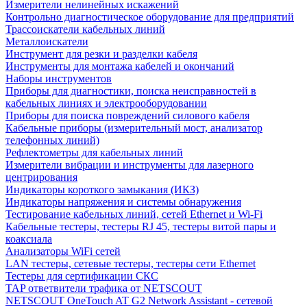
Измерители нелинейных искажений
Контрольно диагностическое оборудование для предприятий
Трассоискатели кабельных линий
Металлоискатели
Инструмент для резки и разделки кабеля
Инструменты для монтажа кабелей и окончаний
Наборы инструментов
Приборы для диагностики, поиска неисправностей в
кабельных линиях и электрооборудовании
Приборы для поиска повреждений силового кабеля
Кабельные приборы (измерительный мост, анализатор
телефонных линий)
Рефлектометры для кабельных линий
Измерители вибрации и инструменты для лазерного
центрирования
Индикаторы короткого замыкания (ИКЗ)
Индикаторы напряжения и системы обнаружения
Тестирование кабельных линий, сетей Ethernet и Wi-Fi
Кабельные тестеры, тестеры RJ 45, тестеры витой пары и
коаксиала
Анализаторы WiFi сетей
LAN тестеры, сетевые тестеры, тестеры сети Ethernet
Тестеры для сертификации СКС
TAP ответвители трафика от NETSCOUT
NETSCOUT OneTouch AT G2 Network Assistant - сетевой