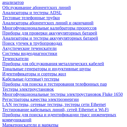
анализатор
Обслуживание абонентских линий
Анализаторы и тестеры ADSL
Тестовые телефонные трубки
Анализаторы абонентских линий и окончаний
Многофункциональные калибраторы процессов
Приборы для проверки аккумуляторных батарей
Анализаторы и тестеры аккумуляторных батарей
Поиск утечек в трубопроводах
Акустические течеискатели
Системы видеодиагностики
Течеискатели
Приборы для обслуживания металлических кабелей
Тональные генераторы и индуктивные щупы
Идентификаторы и сортеры жил
Кабельные (сетевые) тестеры
Приборы для поиска и тестирования телефонных пар
Тестеры электроустановок
Многофункциональные тестеры электроустановок Fluke 1650
Регистраторы качества электроэнергии
LAN тестеры, сетевые тестеры, тестеры сети Ethernet
Тестирование кабельных линий, сетей Ethernet и Wi-Fi
Приборы для поиска и идентификации трасс инженерных
коммуникаций
Маркероискатели и маркеры