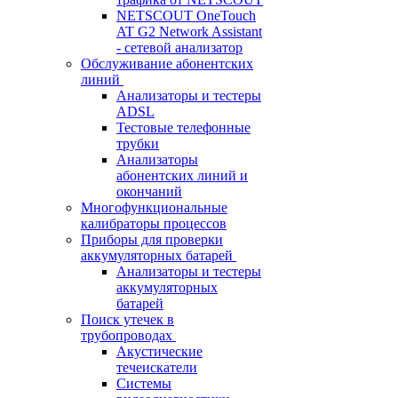
NETSCOUT OneTouch
AT G2 Network Assistant
- сетевой анализатор
Обслуживание абонентских
линий
Анализаторы и тестеры
ADSL
Тестовые телефонные
трубки
Анализаторы
абонентских линий и
окончаний
Многофункциональные
калибраторы процессов
Приборы для проверки
аккумуляторных батарей
Анализаторы и тестеры
аккумуляторных
батарей
Поиск утечек в
трубопроводах
Акустические
течеискатели
Системы