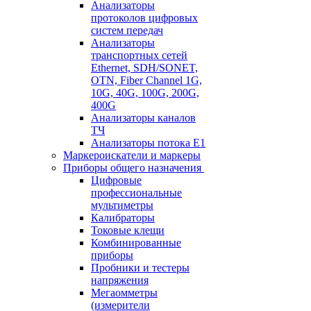
Анализаторы
протоколов цифровых
систем передач
Анализаторы
транспортных сетей
Ethernet, SDH/SONET,
OTN, Fiber Channel 1G,
10G, 40G, 100G, 200G,
400G
Анализаторы каналов
ТЧ
Анализаторы потока Е1
Маркероискатели и маркеры
Приборы общего назначения
Цифровые
профессиональные
мультиметры
Калибраторы
Токовые клещи
Комбинированные
приборы
Пробники и тестеры
напряжения
Мегаомметры
(измерители