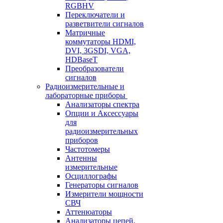
RGBHV
Переключатели и
разветвители сигналов
Матричные
коммутаторы HDMI,
DVI, 3GSDI, VGA,
HDBaseT
Преобразователи
сигналов
Радиоизмерительные и
лабораторные приборы
Анализаторы спектра
Опции и Аксессуары
для
радиоизмерительных
приборов
Частотомеры
Антенны
измерительные
Осциллографы
Генераторы сигналов
Измерители мощности
СВЧ
Аттенюаторы
Анализаторы цепей,