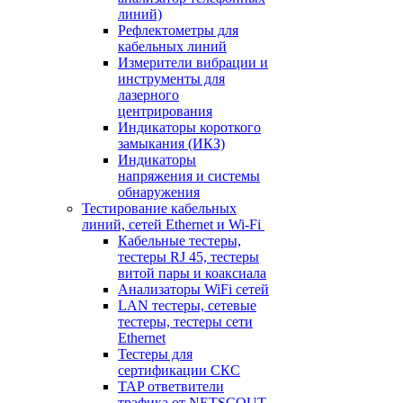
линий)
Рефлектометры для
кабельных линий
Измерители вибрации и
инструменты для
лазерного
центрирования
Индикаторы короткого
замыкания (ИКЗ)
Индикаторы
напряжения и системы
обнаружения
Тестирование кабельных
линий, сетей Ethernet и Wi-Fi
Кабельные тестеры,
тестеры RJ 45, тестеры
витой пары и коаксиала
Анализаторы WiFi сетей
LAN тестеры, сетевые
тестеры, тестеры сети
Ethernet
Тестеры для
сертификации СКС
TAP ответвители
трафика от NETSCOUT