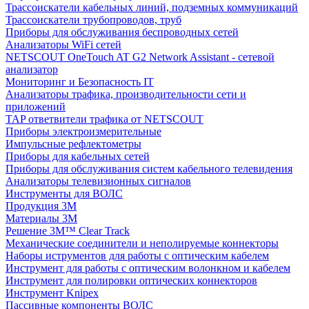
Трассоискатели кабельных линий, подземных коммуникаций
Трассоискатели трубопроводов, труб
Приборы для обслуживания беспроводных сетей
Анализаторы WiFi сетей
NETSCOUT OneTouch AT G2 Network Assistant - сетевой
анализатор
Мониторинг и Безопасность IT
Анализаторы трафика, производительности сети и
приложений
TAP ответвители трафика от NETSCOUT
Приборы электроизмерительные
Импульсные рефлектометры
Приборы для кабельных сетей
Приборы для обслуживания систем кабельного телевидения
Анализаторы телевизионных сигналов
Инструменты для ВОЛС
Продукция 3M
Материалы 3М
Решение 3M™ Clear Track
Механические соединители и неполируемые коннекторы
Наборы иструментов для работы с оптическим кабелем
Инструмент для работы с оптическим волонкном и кабелем
Инструмент для полировки оптических коннекторов
Инструмент Knipex
Пассивные компоненты ВОЛС