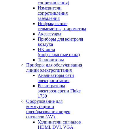
сопротивления)
Измерители
сопротивления
заземления
Инфракрасные
термометры, пирометры
Аксессуары
Приборы для контроля
воздуха
ИК-окна
(инфракрасные окна)
Тепловизоры
Приборы для обслуживания
линий электропитания
Анализаторы сети
электропитания
Регистраторы
электроэнергии Fluke
1730
Оборудование для
коммутации и
преобразования видео
сигналов (AV)
Удлинители сигналов
HDMI, DVI, VGA,