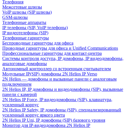
Телефония
Межсетевые шлюзы
VoIP шлюзы (SIP шлюзы)
GSM-шлюзы
Телефонные аппараты
IP телефоны (SIP, VoIP телефоны)
IP видеотелефоны (SIP)
Телефонные гарнитуры
Беспроводные гарнитуры для офиса
Проводные гарнитуры для офиса и Unified Communications
Профессиональные гарнитуры для контакт-центра
Системы контроля доступа, IP домофоны, IP видеодомофоны,
аналоговые домофоны
Автономный контроллер со встроенным считывателем
Модульные IP(SIP) домофоны 2N Helios IP Verso
2N Helios — домофоны и вызывные панели с аналоговым
подключением
2N Helios IP, IP домофоны и видеодомофоны (SIP), вызывные
панели с камерой
2N Helios IP Force, IP видеодомофоны (SIP), клавиатура,
усиленный корпус
2N Helios IP Safety, IP домофоны (SIP), специализированный
усиленный корпус яркого цвета
2N Helios IP Uni, IP домофоны (SIP) базового уровня
Монитор для IP-видеодомофона 2N Helios IP