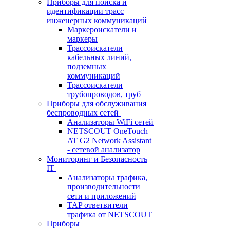
Приборы для поиска и
идентификации трасс
инженерных коммуникаций
Маркероискатели и
маркеры
Трассоискатели
кабельных линий,
подземных
коммуникаций
Трассоискатели
трубопроводов, труб
Приборы для обслуживания
беспроводных сетей
Анализаторы WiFi сетей
NETSCOUT OneTouch
AT G2 Network Assistant
- сетевой анализатор
Мониторинг и Безопасность
IT
Анализаторы трафика,
производительности
сети и приложений
TAP ответвители
трафика от NETSCOUT
Приборы