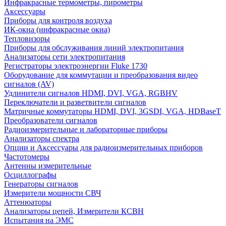
Инфракрасные термометры, пирометры
Аксессуары
Приборы для контроля воздуха
ИК-окна (инфракрасные окна)
Тепловизоры
Приборы для обслуживания линий электропитания
Анализаторы сети электропитания
Регистраторы электроэнергии Fluke 1730
Оборудование для коммутации и преобразования видео
сигналов (AV)
Удлинители сигналов HDMI, DVI, VGA, RGBHV
Переключатели и разветвители сигналов
Матричные коммутаторы HDMI, DVI, 3GSDI, VGA, HDBaseT
Преобразователи сигналов
Радиоизмерительные и лабораторные приборы
Анализаторы спектра
Опции и Аксессуары для радиоизмерительных приборов
Частотомеры
Антенны измерительные
Осциллографы
Генераторы сигналов
Измерители мощности СВЧ
Аттенюаторы
Анализаторы цепей, Измерители КСВН
Испытания на ЭМС