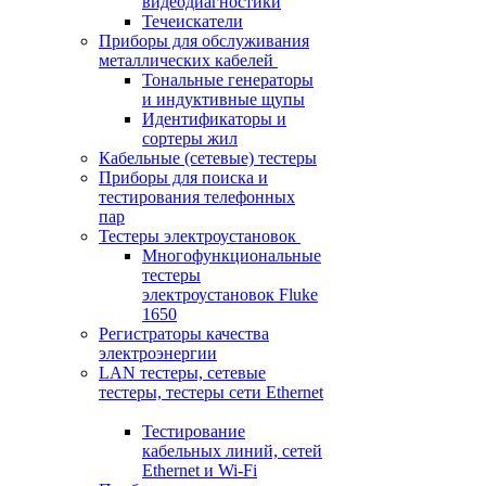
видеодиагностики
Течеискатели
Приборы для обслуживания
металлических кабелей
Тональные генераторы
и индуктивные щупы
Идентификаторы и
сортеры жил
Кабельные (сетевые) тестеры
Приборы для поиска и
тестирования телефонных
пар
Тестеры электроустановок
Многофункциональные
тестеры
электроустановок Fluke
1650
Регистраторы качества
электроэнергии
LAN тестеры, сетевые
тестеры, тестеры сети Ethernet
Тестирование
кабельных линий, сетей
Ethernet и Wi-Fi