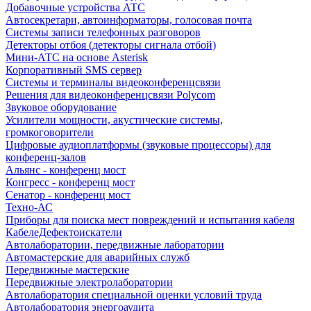
Добавочные устройства АТС
Автосекретари, автоинформаторы, голосовая почта
Системы записи телефонных разговоров
Детекторы отбоя (детекторы сигнала отбой)
Мини-АТС на основе Asterisk
Корпоративный SMS сервер
Системы и терминалы видеоконференцсвязи
Решения для видеоконференцсвязи Polycom
Звуковое оборудование
Усилители мощности, акустические системы,
громкоговорители
Цифровые аудиоплатформы (звуковые процессоры) для
конференц-залов
Альянс - конференц мост
Конгресс - конференц мост
Сенатор - конференц мост
Техно-АС
Приборы для поиска мест повреждений и испытания кабеля
КабелеДефектоискатели
Автолаборатории, передвижные лаборатории
Автомастерские для аварийных служб
Передвижные мастерские
Передвижные электролаборатории
Автолаборатория специальной оценки условий труда
Автолаборатория энергоаудита