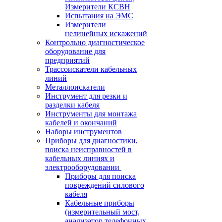
Измерители КСВН
Испытания на ЭМС
Измерители
нелинейных искажений
Контрольно диагностическое
оборудование для
предприятий
Трассоискатели кабельных
линий
Металлоискатели
Инструмент для резки и
разделки кабеля
Инструменты для монтажа
кабелей и окончаний
Наборы инструментов
Приборы для диагностики,
поиска неисправностей в
кабельных линиях и
электрооборудовании
Приборы для поиска
повреждений силового
кабеля
Кабельные приборы
(измерительный мост,
анализатор телефонных