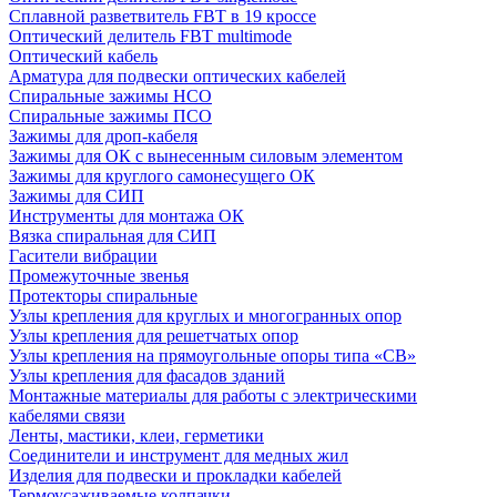
Сплавной разветвитель FBT в 19 кроссе
Оптический делитель FBT multimode
Оптический кабель
Арматура для подвески оптических кабелей
Спиральные зажимы НСО
Спиральные зажимы ПСО
Зажимы для дроп-кабеля
Зажимы для ОК с вынесенным силовым элементом
Зажимы для круглого самонесущего ОК
Зажимы для СИП
Инструменты для монтажа ОК
Вязка спиральная для СИП
Гасители вибрации
Промежуточные звенья
Протекторы спиральные
Узлы крепления для круглых и многогранных опор
Узлы крепления для решетчатых опор
Узлы крепления на прямоугольные опоры типа «СВ»
Узлы крепления для фасадов зданий
Монтажные материалы для работы с электрическими
кабелями связи
Ленты, мастики, клеи, герметики
Соединители и инструмент для медных жил
Изделия для подвески и прокладки кабелей
Термоусаживаемые колпачки