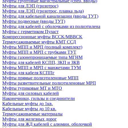
Муфты грунтовые магистральные (спец. вводы)
Муфты для ЛЭП (грозотрос)
Муфты для ЛЭП (грозотрос, плавка льда)
Муфты для кабельной канализации (вводы ТУТ)
Муфты подвесные (вводы ТУТ)
Муфты для кабелей с оболочками из полиэтилена
Муфты с герметиком Пуласт
Компрессионные муфты BCCK/MBBCK
Термоусаживаемые муфты КМТ ССД
Муфты МПП и МРП (полный комплект)
Муфты МПП и МРП с трубками ТУТ
Муфты газонепроницаемые типа МГНМ
Муфты для кабелей КСПП, ЗКП и ЗКВ
Муфты МПП и МРП с манжетами ТУМ
Муфты для кабеля КСППг
Муфты прямые полиэтиленовые МПП
Муфты разветвительные полиэтиленовые МРП
Муфты тупиковые МТ и МТО
Муфты для силовых кабелей
Наконечники, гильзы и соединители
Кабельные муфты до 1кв.
Кабельные муфты до 10 кв.
Термоусаживаемые материалы
Муфты для железных дорог
Муфты для ЖД кабелей с алюмин. оболочкой