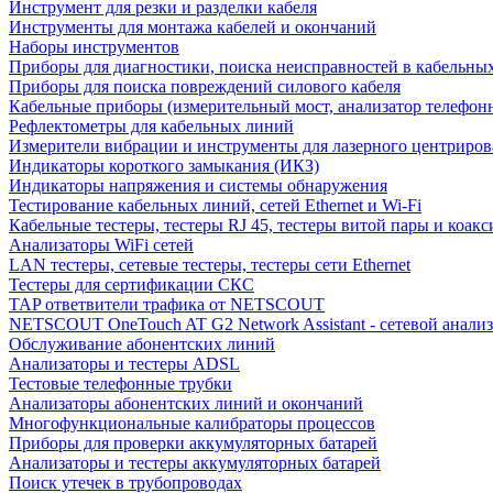
Инструмент для резки и разделки кабеля
Инструменты для монтажа кабелей и окончаний
Наборы инструментов
Приборы для диагностики, поиска неисправностей в кабельны
Приборы для поиска повреждений силового кабеля
Кабельные приборы (измерительный мост, анализатор телефон
Рефлектометры для кабельных линий
Измерители вибрации и инструменты для лазерного центриро
Индикаторы короткого замыкания (ИКЗ)
Индикаторы напряжения и системы обнаружения
Тестирование кабельных линий, сетей Ethernet и Wi-Fi
Кабельные тестеры, тестеры RJ 45, тестеры витой пары и коакс
Анализаторы WiFi сетей
LAN тестеры, сетевые тестеры, тестеры сети Ethernet
Тестеры для сертификации СКС
TAP ответвители трафика от NETSCOUT
NETSCOUT OneTouch AT G2 Network Assistant - сетевой анализ
Обслуживание абонентских линий
Анализаторы и тестеры ADSL
Тестовые телефонные трубки
Анализаторы абонентских линий и окончаний
Многофункциональные калибраторы процессов
Приборы для проверки аккумуляторных батарей
Анализаторы и тестеры аккумуляторных батарей
Поиск утечек в трубопроводах