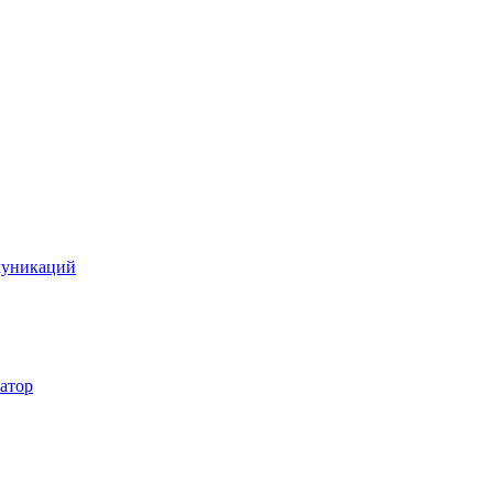
муникаций
атор