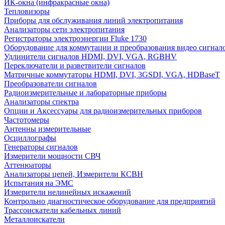
ИК-окна (инфракрасные окна)
Тепловизоры
Приборы для обслуживания линий электропитания
Анализаторы сети электропитания
Регистраторы электроэнергии Fluke 1730
Оборудование для коммутации и преобразования видео сигнал
Удлинители сигналов HDMI, DVI, VGA, RGBHV
Переключатели и разветвители сигналов
Матричные коммутаторы HDMI, DVI, 3GSDI, VGA, HDBaseT
Преобразователи сигналов
Радиоизмерительные и лабораторные приборы
Анализаторы спектра
Опции и Аксессуары для радиоизмерительных приборов
Частотомеры
Антенны измерительные
Осциллографы
Генераторы сигналов
Измерители мощности СВЧ
Аттенюаторы
Анализаторы цепей, Измерители КСВН
Испытания на ЭМС
Измерители нелинейных искажений
Контрольно диагностическое оборудование для предприятий
Трассоискатели кабельных линий
Металлоискатели