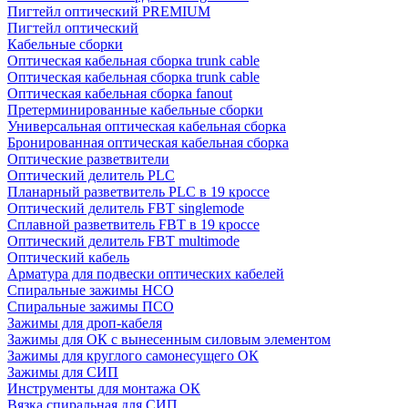
Пигтейл оптический PREMIUM
Пигтейл оптический
Кабельные сборки
Оптическая кабельная сборка trunk cable
Оптическая кабельная сборка trunk cable
Оптическая кабельная сборка fanout
Претерминированные кабельные сборки
Универсальная оптическая кабельная сборка
Бронированная оптическая кабельная сборка
Оптические разветвители
Оптический делитель PLC
Планарный разветвитель PLC в 19 кроссе
Оптический делитель FBT singlemode
Сплавной разветвитель FBT в 19 кроссе
Оптический делитель FBT multimode
Оптический кабель
Арматура для подвески оптических кабелей
Спиральные зажимы НСО
Спиральные зажимы ПСО
Зажимы для дроп-кабеля
Зажимы для ОК с вынесенным силовым элементом
Зажимы для круглого самонесущего ОК
Зажимы для СИП
Инструменты для монтажа ОК
Вязка спиральная для СИП