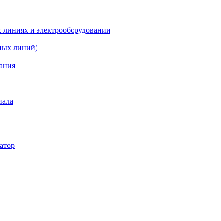
х линиях и электрооборудовании
ных линий)
вания
иала
атор