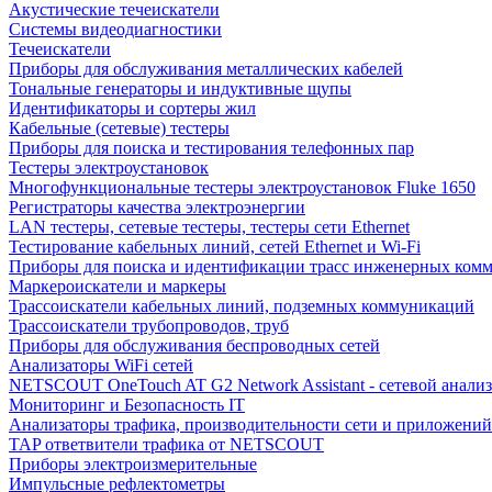
Акустические течеискатели
Системы видеодиагностики
Течеискатели
Приборы для обслуживания металлических кабелей
Тональные генераторы и индуктивные щупы
Идентификаторы и сортеры жил
Кабельные (сетевые) тестеры
Приборы для поиска и тестирования телефонных пар
Тестеры электроустановок
Многофункциональные тестеры электроустановок Fluke 1650
Регистраторы качества электроэнергии
LAN тестеры, сетевые тестеры, тестеры сети Ethernet
Тестирование кабельных линий, сетей Ethernet и Wi-Fi
Приборы для поиска и идентификации трасс инженерных ком
Маркероискатели и маркеры
Трассоискатели кабельных линий, подземных коммуникаций
Трассоискатели трубопроводов, труб
Приборы для обслуживания беспроводных сетей
Анализаторы WiFi сетей
NETSCOUT OneTouch AT G2 Network Assistant - сетевой анализ
Мониторинг и Безопасность IT
Анализаторы трафика, производительности сети и приложений
TAP ответвители трафика от NETSCOUT
Приборы электроизмерительные
Импульсные рефлектометры