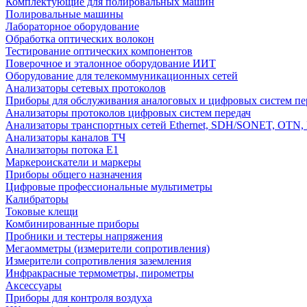
Комплектующие для полировальных машин
Полировальные машины
Лабораторное оборудование
Обработка оптических волокон
Тестирование оптических компонентов
Поверочное и эталонное оборудование ИИТ
Оборудование для телекоммуникационных сетей
Анализаторы сетевых протоколов
Приборы для обслуживания аналоговых и цифровых систем пе
Анализаторы протоколов цифровых систем передач
Анализаторы транспортных сетей Ethernet, SDH/SONET, OTN, F
Анализаторы каналов ТЧ
Анализаторы потока Е1
Маркероискатели и маркеры
Приборы общего назначения
Цифровые профессиональные мультиметры
Калибраторы
Токовые клещи
Комбинированные приборы
Пробники и тестеры напряжения
Мегаомметры (измерители сопротивления)
Измерители сопротивления заземления
Инфракрасные термометры, пирометры
Аксессуары
Приборы для контроля воздуха