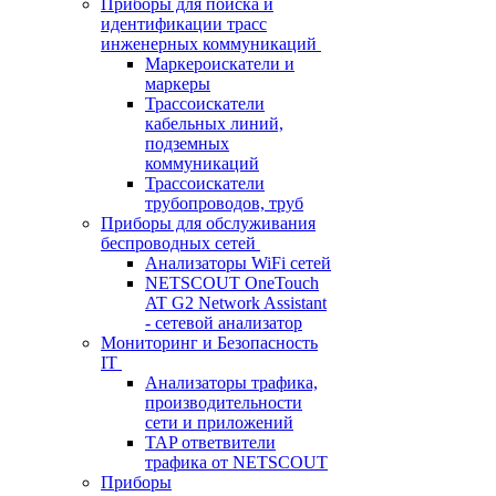
Приборы для поиска и
идентификации трасс
инженерных коммуникаций
Маркероискатели и
маркеры
Трассоискатели
кабельных линий,
подземных
коммуникаций
Трассоискатели
трубопроводов, труб
Приборы для обслуживания
беспроводных сетей
Анализаторы WiFi сетей
NETSCOUT OneTouch
AT G2 Network Assistant
- сетевой анализатор
Мониторинг и Безопасность
IT
Анализаторы трафика,
производительности
сети и приложений
TAP ответвители
трафика от NETSCOUT
Приборы