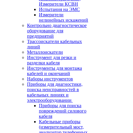
Измерители КСВН
Испытания на ЭМС
Измерители
нелинейных искажений
Контрольно диагностическое
оборудование для
предприятий
Трассоискатели кабельных
линий
Металлоискатели
Инструмент для резки и
разделки кабеля
Инструменты для монтажа
кабелей и окончаний
Наборы инструментов
Приборы для диагностики,
поиска неисправностей в
кабельных линиях и
электрооборудовании
Приборы для поиска
повреждений силового
кабеля
Кабельные приборы
(измерительный мост,
анализатор телефонных