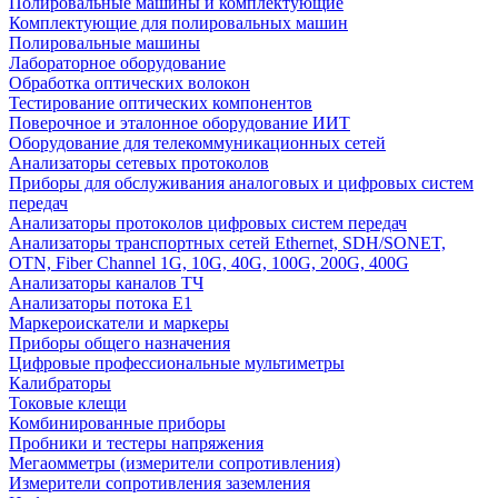
Полировальные машины и комплектующие
Комплектующие для полировальных машин
Полировальные машины
Лабораторное оборудование
Обработка оптических волокон
Тестирование оптических компонентов
Поверочное и эталонное оборудование ИИТ
Оборудование для телекоммуникационных сетей
Анализаторы сетевых протоколов
Приборы для обслуживания аналоговых и цифровых систем
передач
Анализаторы протоколов цифровых систем передач
Анализаторы транспортных сетей Ethernet, SDH/SONET,
OTN, Fiber Channel 1G, 10G, 40G, 100G, 200G, 400G
Анализаторы каналов ТЧ
Анализаторы потока Е1
Маркероискатели и маркеры
Приборы общего назначения
Цифровые профессиональные мультиметры
Калибраторы
Токовые клещи
Комбинированные приборы
Пробники и тестеры напряжения
Мегаомметры (измерители сопротивления)
Измерители сопротивления заземления