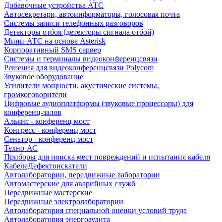
Добавочные устройства АТС
Автосекретари, автоинформаторы, голосовая почта
Системы записи телефонных разговоров
Детекторы отбоя (детекторы сигнала отбой)
Мини-АТС на основе Asterisk
Корпоративный SMS сервер
Системы и терминалы видеоконференцсвязи
Решения для видеоконференцсвязи Polycom
Звуковое оборудование
Усилители мощности, акустические системы,
громкоговорители
Цифровые аудиоплатформы (звуковые процессоры) для
конференц-залов
Альянс - конференц мост
Конгресс - конференц мост
Сенатор - конференц мост
Техно-АС
Приборы для поиска мест повреждений и испытания кабеля
КабелеДефектоискатели
Автолаборатории, передвижные лаборатории
Автомастерские для аварийных служб
Передвижные мастерские
Передвижные электролаборатории
Автолаборатория специальной оценки условий труда
Автолаборатория энергоаудита