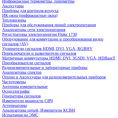
Инфракрасные термометры, пирометры
Аксессуары
Приборы для контроля воздуха
ИК-окна (инфракрасные окна)
Тепловизоры
Приборы для обслуживания линий электропитания
Анализаторы сети электропитания
Регистраторы электроэнергии Fluke 1730
Оборудование для коммутации и преобразования видео
сигналов (AV)
Удлинители сигналов HDMI, DVI, VGA, RGBHV
Переключатели и разветвители сигналов
Матричные коммутаторы HDMI, DVI, 3GSDI, VGA, HDBaseT
Преобразователи сигналов
Радиоизмерительные и лабораторные приборы
Анализаторы спектра
Опции и Аксессуары для радиоизмерительных приборов
Частотомеры
Антенны измерительные
Осциллографы
Генераторы сигналов
Измерители мощности СВЧ
Аттенюаторы
Анализаторы цепей, Измерители КСВН
Испытания на ЭМС