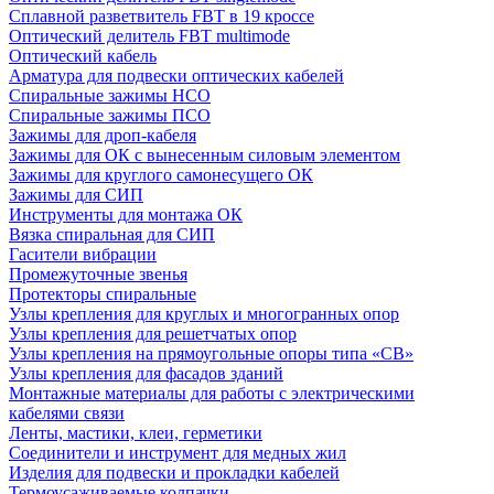
Сплавной разветвитель FBT в 19 кроссе
Оптический делитель FBT multimode
Оптический кабель
Арматура для подвески оптических кабелей
Спиральные зажимы НСО
Спиральные зажимы ПСО
Зажимы для дроп-кабеля
Зажимы для ОК с вынесенным силовым элементом
Зажимы для круглого самонесущего ОК
Зажимы для СИП
Инструменты для монтажа ОК
Вязка спиральная для СИП
Гасители вибрации
Промежуточные звенья
Протекторы спиральные
Узлы крепления для круглых и многогранных опор
Узлы крепления для решетчатых опор
Узлы крепления на прямоугольные опоры типа «СВ»
Узлы крепления для фасадов зданий
Монтажные материалы для работы с электрическими
кабелями связи
Ленты, мастики, клеи, герметики
Соединители и инструмент для медных жил
Изделия для подвески и прокладки кабелей
Термоусаживаемые колпачки