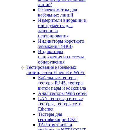
линий)
Рефлектометры для
кабельных линий
Измерители вибрации и
инструменты для
лазерного
центрирования
Индикаторы короткого
замыкания (ИКЗ)
Индикаторы
напряжения и системы
обнаружения
Тестирование кабельных
линий, сетей Ethernet и Wi-Fi
Кабельные тестеры,
тестеры RJ 45, тестеры
витой пары и коаксиала
Анализаторы WiFi сетей
LAN тестеры, сетевые
тестеры, тестеры сети
Ethernet
Тестеры для
сертификации СКС
TAP ответвители
трафика от NETSCOUT