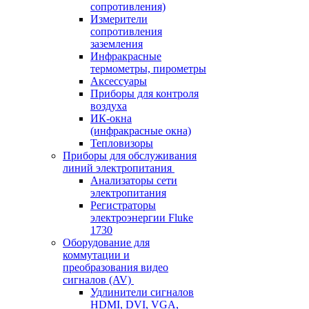
сопротивления)
Измерители
сопротивления
заземления
Инфракрасные
термометры, пирометры
Аксессуары
Приборы для контроля
воздуха
ИК-окна
(инфракрасные окна)
Тепловизоры
Приборы для обслуживания
линий электропитания
Анализаторы сети
электропитания
Регистраторы
электроэнергии Fluke
1730
Оборудование для
коммутации и
преобразования видео
сигналов (AV)
Удлинители сигналов
HDMI, DVI, VGA,