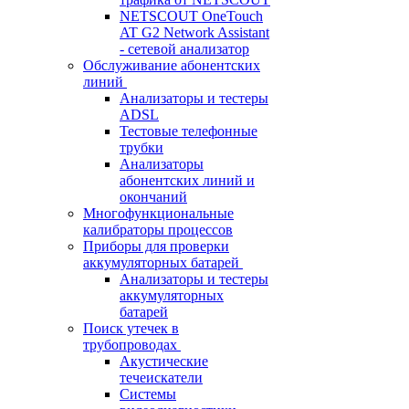
NETSCOUT OneTouch
AT G2 Network Assistant
- сетевой анализатор
Обслуживание абонентских
линий
Анализаторы и тестеры
ADSL
Тестовые телефонные
трубки
Анализаторы
абонентских линий и
окончаний
Многофункциональные
калибраторы процессов
Приборы для проверки
аккумуляторных батарей
Анализаторы и тестеры
аккумуляторных
батарей
Поиск утечек в
трубопроводах
Акустические
течеискатели
Системы