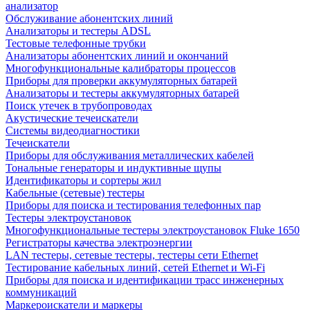
анализатор
Обслуживание абонентских линий
Анализаторы и тестеры ADSL
Тестовые телефонные трубки
Анализаторы абонентских линий и окончаний
Многофункциональные калибраторы процессов
Приборы для проверки аккумуляторных батарей
Анализаторы и тестеры аккумуляторных батарей
Поиск утечек в трубопроводах
Акустические течеискатели
Системы видеодиагностики
Течеискатели
Приборы для обслуживания металлических кабелей
Тональные генераторы и индуктивные щупы
Идентификаторы и сортеры жил
Кабельные (сетевые) тестеры
Приборы для поиска и тестирования телефонных пар
Тестеры электроустановок
Многофункциональные тестеры электроустановок Fluke 1650
Регистраторы качества электроэнергии
LAN тестеры, сетевые тестеры, тестеры сети Ethernet
Тестирование кабельных линий, сетей Ethernet и Wi-Fi
Приборы для поиска и идентификации трасс инженерных
коммуникаций
Маркероискатели и маркеры