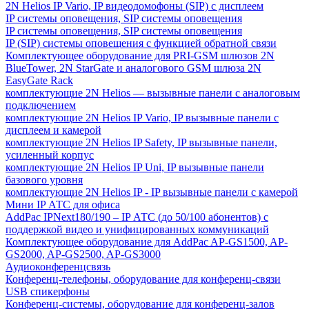
2N Helios IP Vario, IP видеодомофоны (SIP) с дисплеем
IP системы оповещения, SIP системы оповещения
IP системы оповещения, SIP системы оповещения
IP (SIP) системы оповещения с функцией обратной связи
Комплектующее оборудование для PRI-GSM шлюзов 2N
BlueTower, 2N StarGate и аналогового GSM шлюза 2N
EasyGate Rack
комплектующие 2N Helios — вызывные панели с аналоговым
подключением
комплектующие 2N Helios IP Vario, IP вызывные панели с
дисплеем и камерой
комплектующие 2N Helios IP Safety, IP вызывные панели,
усиленный корпус
комплектующие 2N Helios IP Uni, IP вызывные панели
базового уровня
комплектующие 2N Helios IP - IP вызывные панели с камерой
Мини IP АТС для офиса
AddPac IPNext180/190 – IP АТС (до 50/100 абонентов) с
поддержкой видео и унифицированных коммуникаций
Комплектующее оборудование для AddPac AP-GS1500, AP-
GS2000, AP-GS2500, AP-GS3000
Аудиоконференцсвязь
Конференц-телефоны, оборудование для конференц-связи
USB спикерфоны
Конференц-системы, оборудование для конференц-залов