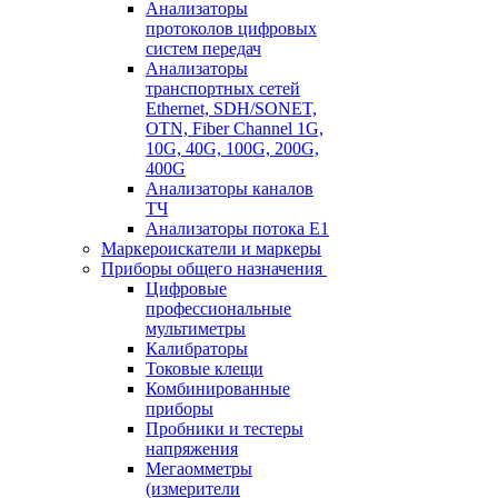
Анализаторы
протоколов цифровых
систем передач
Анализаторы
транспортных сетей
Ethernet, SDH/SONET,
OTN, Fiber Channel 1G,
10G, 40G, 100G, 200G,
400G
Анализаторы каналов
ТЧ
Анализаторы потока Е1
Маркероискатели и маркеры
Приборы общего назначения
Цифровые
профессиональные
мультиметры
Калибраторы
Токовые клещи
Комбинированные
приборы
Пробники и тестеры
напряжения
Мегаомметры
(измерители