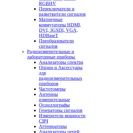
RGBHV
Переключатели и
разветвители сигналов
Матричные
коммутаторы HDMI,
DVI, 3GSDI, VGA,
HDBaseT
Преобразователи
сигналов
Радиоизмерительные и
лабораторные приборы
Анализаторы спектра
Опции и Аксессуары
для
радиоизмерительных
приборов
Частотомеры
Антенны
измерительные
Осциллографы
Генераторы сигналов
Измерители мощности
СВЧ
Аттенюаторы
Анализаторы цепей,