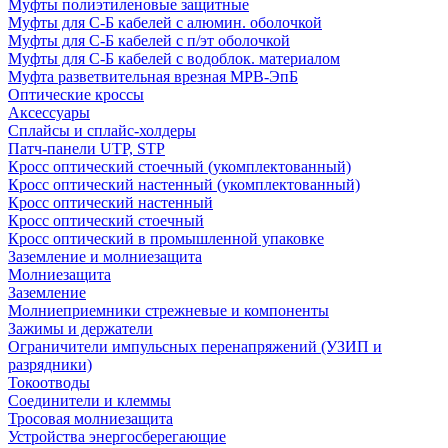
Муфты полиэтиленовые защитные
Муфты для С-Б кабелей с алюмин. оболочкой
Муфты для С-Б кабелей с п/эт оболочкой
Муфты для С-Б кабелей с водоблок. материалом
Муфта разветвительная врезная МРВ-ЭпБ
Оптические кроссы
Аксессуары
Сплайсы и сплайс-холдеры
Патч-панели UTP, STP
Кросс оптический стоечный (укомплектованный)
Кросс оптический настенный (укомплектованный)
Кросс оптический настенный
Кросс оптический стоечный
Кросс оптический в промышленной упаковке
Заземление и молниезащита
Молниезащита
Заземление
Молниеприемники стрежневые и компоненты
Зажимы и держатели
Ограничители импульсных перенапряжений (УЗИП и
разрядники)
Токоотводы
Соединители и клеммы
Тросовая молниезащита
Устройства энергосберегающие