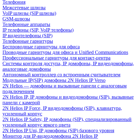
Телефония
Межсетевые шлюзы
VoIP шлюзы (SIP шлюзы)
GSM-шлюзы
Телефонные аппараты
IP телефоны (SIP, VoIP телефоны)
IP видеотелефоны (SIP)
Телефонные гарнитуры
Беспроводные гарнитуры для офиса
Проводные гарнитуры для офиса и Unified Communications
Профессиональные гарнитуры для контакт-центра
Системы контроля доступа, IP домофоны, IP видеодомофоны,
аналоговые домофоны
Автономный контроллер со встроенным считывателем
Модульные IP(SIP) домофоны 2N Helios IP Verso
2N Helios — домофоны и вызывные панели с аналоговым
подключением
2N Helios IP, IP домофоны и видеодомофоны (SIP), вызывные
панели с камерой
2N Helios IP Force, IP видеодомофоны (SIP), клавиатура,
усиленный корпус
2N Helios IP Safety, IP домофоны (SIP), специализированный
усиленный корпус яркого цвета
2N Helios IP Uni, IP домофоны (SIP) базового уровня
Монитор для IP-видеодомофона 2N Helios IP