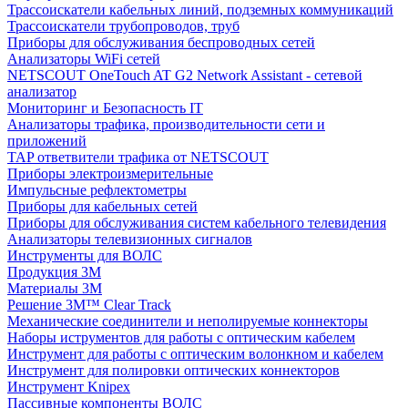
Трассоискатели кабельных линий, подземных коммуникаций
Трассоискатели трубопроводов, труб
Приборы для обслуживания беспроводных сетей
Анализаторы WiFi сетей
NETSCOUT OneTouch AT G2 Network Assistant - сетевой
анализатор
Мониторинг и Безопасность IT
Анализаторы трафика, производительности сети и
приложений
TAP ответвители трафика от NETSCOUT
Приборы электроизмерительные
Импульсные рефлектометры
Приборы для кабельных сетей
Приборы для обслуживания систем кабельного телевидения
Анализаторы телевизионных сигналов
Инструменты для ВОЛС
Продукция 3M
Материалы 3М
Решение 3M™ Clear Track
Механические соединители и неполируемые коннекторы
Наборы иструментов для работы с оптическим кабелем
Инструмент для работы с оптическим волонкном и кабелем
Инструмент для полировки оптических коннекторов
Инструмент Knipex
Пассивные компоненты ВОЛС