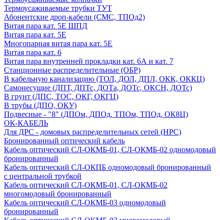
Термоусаживаемые трубки ТУТ
Абонентские дроп-кабели (СМС, ТПОд2)
Витая пара кат. 5Е ШПД
Витая пара кат. 5Е
Многопарная витая пара кат. 5E
Витая пара кат. 6
Витая пара внутренней прокладки кат. 6А и кат. 7
Станционные распределительные (ОБР)
В кабельную канализацию (ТОЛ, ДОЛ, ДПЛ, ОКК, ОККЦ)
Самонесущие (ДПТ, ДПТс, ДОТа, ДОТс, ОКСН, ДОТс)
В грунт (ДПС, ТОС, ОКГ, ОКГЦ)
В трубы (ДПО, ОКУ)
Подвесные - "8" (ДПОм, ДПОд, ТПОм, ТПОд, ОК8Ц)
ОК-КАБЕЛЬ
Для ДРС - домовых распределительных сетей (НРС)
Бронированный оптический кабель
Кабель оптический СЛ-ОКМБ-01, СЛ-ОКМБ-02 одномодовый
бронированный
Кабель оптический СЛ-ОКПБ одномодовый бронированный
с центральной трубкой
Кабель оптический СЛ-ОКМБ-01, СЛ-ОКМБ-02
многомодовый бронированный
Кабель оптический СЛ-ОКМБ-03 одномодовый
бронированный