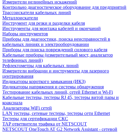
Измерители нелинейных искажений
Контрольно диагностическое оборудование для предприятий
Трассоискатели кабельных линий
Металлоискатели
Инструмент для резки и разделки кабеля
Инструменты для монтажа кабелей и окончаний
Наборы инструментов
Приборы для диагностики, поиска неисправностей в
кабельных линиях и электрооборудовании
Приборы для поиска повреждений силового кабеля
Кабельные приборы (измерительный мост, анализатор
телефонных линий)
Рефлектометры для кабельных линий
Измерители вибрации и инструменты для лазерного
центрирования
Индикаторы короткого замыкания (ИКЗ)
Индикаторы напряжения и системы обнаружения
Тестирование кабельных линий, сетей Ethernet и Wi-Fi
Кабельные тестеры, тестеры RJ 45, тестеры витой пары и
коаксиала
Анализаторы WiFi сетей
LAN тестеры, сетевые тестеры, тестеры сети Ethernet
Тестеры для сертификации СКС
TAP ответвители трафика от NETSCOUT
NETSCOUT OneTouch AT G2 Network Assistant - сетевой