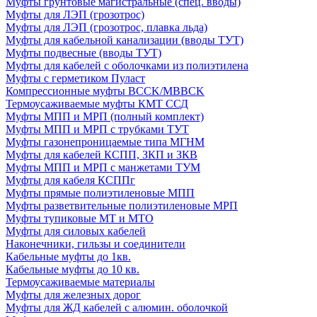
Муфты грунтовые магистральные (спец. вводы)
Муфты для ЛЭП (грозотрос)
Муфты для ЛЭП (грозотрос, плавка льда)
Муфты для кабельной канализации (вводы ТУТ)
Муфты подвесные (вводы ТУТ)
Муфты для кабелей с оболочками из полиэтилена
Муфты с герметиком Пуласт
Компрессионные муфты BCCK/MBBCK
Термоусаживаемые муфты КМТ ССД
Муфты МПП и МРП (полный комплект)
Муфты МПП и МРП с трубками ТУТ
Муфты газонепроницаемые типа МГНМ
Муфты для кабелей КСПП, ЗКП и ЗКВ
Муфты МПП и МРП с манжетами ТУМ
Муфты для кабеля КСППг
Муфты прямые полиэтиленовые МПП
Муфты разветвительные полиэтиленовые МРП
Муфты тупиковые МТ и МТО
Муфты для силовых кабелей
Наконечники, гильзы и соединители
Кабельные муфты до 1кв.
Кабельные муфты до 10 кв.
Термоусаживаемые материалы
Муфты для железных дорог
Муфты для ЖД кабелей с алюмин. оболочкой