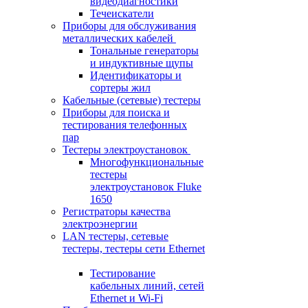
видеодиагностики
Течеискатели
Приборы для обслуживания
металлических кабелей
Тональные генераторы
и индуктивные щупы
Идентификаторы и
сортеры жил
Кабельные (сетевые) тестеры
Приборы для поиска и
тестирования телефонных
пар
Тестеры электроустановок
Многофункциональные
тестеры
электроустановок Fluke
1650
Регистраторы качества
электроэнергии
LAN тестеры, сетевые
тестеры, тестеры сети Ethernet
Тестирование
кабельных линий, сетей
Ethernet и Wi-Fi