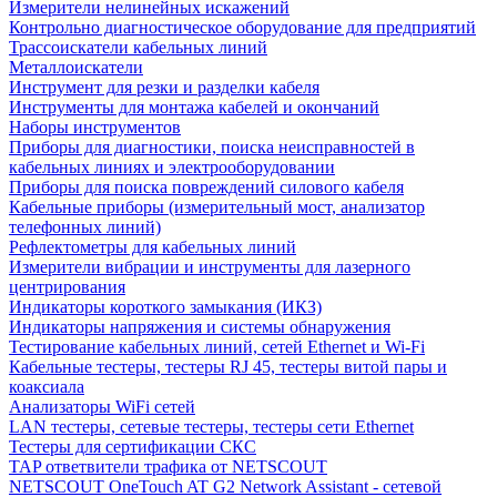
Измерители нелинейных искажений
Контрольно диагностическое оборудование для предприятий
Трассоискатели кабельных линий
Металлоискатели
Инструмент для резки и разделки кабеля
Инструменты для монтажа кабелей и окончаний
Наборы инструментов
Приборы для диагностики, поиска неисправностей в
кабельных линиях и электрооборудовании
Приборы для поиска повреждений силового кабеля
Кабельные приборы (измерительный мост, анализатор
телефонных линий)
Рефлектометры для кабельных линий
Измерители вибрации и инструменты для лазерного
центрирования
Индикаторы короткого замыкания (ИКЗ)
Индикаторы напряжения и системы обнаружения
Тестирование кабельных линий, сетей Ethernet и Wi-Fi
Кабельные тестеры, тестеры RJ 45, тестеры витой пары и
коаксиала
Анализаторы WiFi сетей
LAN тестеры, сетевые тестеры, тестеры сети Ethernet
Тестеры для сертификации СКС
TAP ответвители трафика от NETSCOUT
NETSCOUT OneTouch AT G2 Network Assistant - сетевой