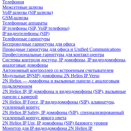
Телефония
Межсетевые шлюзы
VoIP шлюзы (SIP шлюзы)
GSM-шлюзы
Телефонные аппараты
IP телефоны (SIP, VoIP телефоны)
IP видеотелефоны (SIP)
Телефонные гарнитуры
Беспроводные гарнитуры для офиса
Проводные гарнитуры для офиса и Unified Communications
Профессиональные гарнитуры для контакт-центра
Системы контроля доступа, IP домофоны, IP видеодомофоны,
аналоговые домофоны
Автономный контроллер со встроенным считывателем
Модульные IP(SIP) домофоны 2N Helios IP Verso
2N Helios — домофоны и вызывные панели с аналоговым
подключением
2N Helios IP, IP домофоны и видеодомофоны (SIP), вызывные
панели с камерой
2N Helios IP Force, IP видеодомофоны (SIP), клавиатура,
усиленный корпус
2N Helios IP Safety, IP домофоны (SIP), специализированный
усиленный корпус яркого цвета
2N Helios IP Uni, IP домофоны (SIP) базового уровня
Монитор для IP-видеодомофона 2N Helios IP