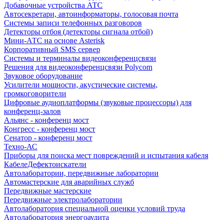
Добавочные устройства АТС
Автосекретари, автоинформаторы, голосовая почта
Системы записи телефонных разговоров
Детекторы отбоя (детекторы сигнала отбой)
Мини-АТС на основе Asterisk
Корпоративный SMS сервер
Системы и терминалы видеоконференцсвязи
Решения для видеоконференцсвязи Polycom
Звуковое оборудование
Усилители мощности, акустические системы,
громкоговорители
Цифровые аудиоплатформы (звуковые процессоры) для
конференц-залов
Альянс - конференц мост
Конгресс - конференц мост
Сенатор - конференц мост
Техно-АС
Приборы для поиска мест повреждений и испытания кабеля
КабелеДефектоискатели
Автолаборатории, передвижные лаборатории
Автомастерские для аварийных служб
Передвижные мастерские
Передвижные электролаборатории
Автолаборатория специальной оценки условий труда
Автолаборатория энергоаудита