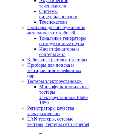
Акустические
течеискатели
Системы
видеодиагностики
Течеискатели
Приборы для обслуживания
металлических кабелей
Тональные генераторы
и индуктивные щупы
Идентификаторы и
сортеры жил
Кабельные (сетевые) тестеры
Приборы для поиска и
тестирования телефонных
пар
Тестеры электроустановок
Многофункциональные
тестеры
электроустановок Fluke
1650
Регистраторы качества
электроэнергии
LAN тестеры, сетевые
тестеры, тестеры сети Ethernet