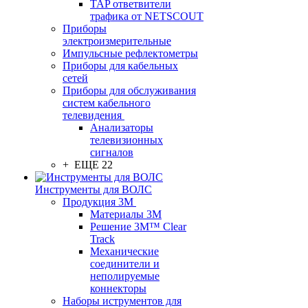
TAP ответвители
трафика от NETSCOUT
Приборы
электроизмерительные
Импульсные рефлектометры
Приборы для кабельных
сетей
Приборы для обслуживания
систем кабельного
телевидения
Анализаторы
телевизионных
сигналов
+ ЕЩЕ 22
Инструменты для ВОЛС
Продукция 3M
Материалы 3М
Решение 3M™ Clear
Track
Механические
соединители и
неполируемые
коннекторы
Наборы иструментов для