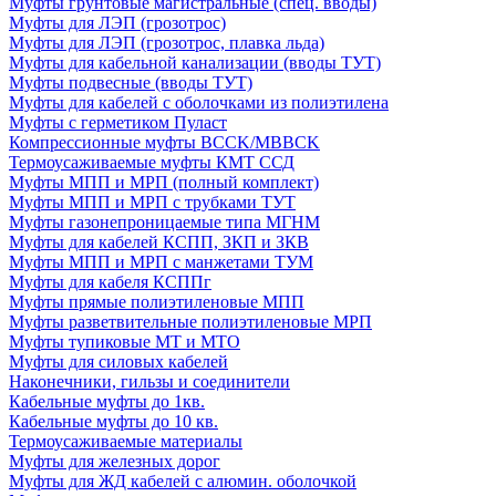
Муфты грунтовые магистральные (спец. вводы)
Муфты для ЛЭП (грозотрос)
Муфты для ЛЭП (грозотрос, плавка льда)
Муфты для кабельной канализации (вводы ТУТ)
Муфты подвесные (вводы ТУТ)
Муфты для кабелей с оболочками из полиэтилена
Муфты с герметиком Пуласт
Компрессионные муфты BCCK/MBBCK
Термоусаживаемые муфты КМТ ССД
Муфты МПП и МРП (полный комплект)
Муфты МПП и МРП с трубками ТУТ
Муфты газонепроницаемые типа МГНМ
Муфты для кабелей КСПП, ЗКП и ЗКВ
Муфты МПП и МРП с манжетами ТУМ
Муфты для кабеля КСППг
Муфты прямые полиэтиленовые МПП
Муфты разветвительные полиэтиленовые МРП
Муфты тупиковые МТ и МТО
Муфты для силовых кабелей
Наконечники, гильзы и соединители
Кабельные муфты до 1кв.
Кабельные муфты до 10 кв.
Термоусаживаемые материалы
Муфты для железных дорог
Муфты для ЖД кабелей с алюмин. оболочкой