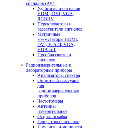
сигналов (AV)
Удлинители сигналов
HDMI, DVI, VGA,
RGBHV
Переключатели и
разветвители сигналов
Матричные
коммутаторы HDMI,
DVI, 3GSDI, VGA,
HDBaseT
Преобразователи
сигналов
Радиоизмерительные и
лабораторные приборы
Анализаторы спектра
Опции и Аксессуары
для
радиоизмерительных
приборов
Частотомеры
Антенны
измерительные
Осциллографы
Генераторы сигналов
Измерители мощности