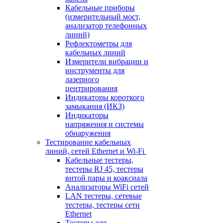
Кабельные приборы
(измерительный мост,
анализатор телефонных
линий)
Рефлектометры для
кабельных линий
Измерители вибрации и
инструменты для
лазерного
центрирования
Индикаторы короткого
замыкания (ИКЗ)
Индикаторы
напряжения и системы
обнаружения
Тестирование кабельных
линий, сетей Ethernet и Wi-Fi
Кабельные тестеры,
тестеры RJ 45, тестеры
витой пары и коаксиала
Анализаторы WiFi сетей
LAN тестеры, сетевые
тестеры, тестеры сети
Ethernet
Тестеры для