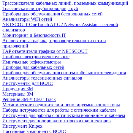
Трассоискатели кабельных линий, подземных коммуникаций
Трассоискатели трубопроводов, труб
Приборы для обслуживания беспроводных сетей
Анализаторы WiFi сетей
NETSCOUT OneTouch AT G2 Network Assistant - сетевой
анализатор
Мониторинг и Безопасность IT
Анализаторы трафика, производительности сети и
приложений
TAP ответвители трафика от NETSCOUT
Приборы электроизмерительные
Импульсные рефлектометры
Приборы для кабельных сетей
Приборы для обслуживания систем кабельного телевидения
Анализаторы телевизионных сигналов
Инструменты для ВОЛС
Продукция 3M
Материалы 3М
Решение 3M™ Clear Track
Механические соединители и неполируемые коннекторы
Наборы иструментов для работы с оптическим кабелем
Инструмент для работы с оптическим волонкном и кабелем
Инструмент для полировки оптических коннекторов
Инструмент Knipex
Пассивные компоненты ВОЛС