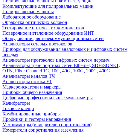
Полировальные машины и комплектующие
Комплектующие для полировальных машин
Полировальные машины
Лабораторное оборудование
Обработка оптических волокон
Тестирование оптических компонентов
Поверочное и эталонное оборудование ИИТ
Оборудование для телекоммуникационных сетей
Анализаторы сетевых протоколов
Приборы для обслуживания аналоговых и цифровых систем
передач
Анализаторы протоколов цифровых систем передач
Анализаторы транспортных сетей Ethernet, SDH/SONET,
OTN, Fiber Channel 1G, 10G, 40G, 100G, 200G, 400G
Анализаторы каналов ТЧ
Анализаторы потока Е1
Маркероискатели и маркеры
Приборы общего назначения
Цифровые профессиональные мультиметры
Калибраторы
Токовые клещи
Комбинированные приборы
Пробники и тестеры напряжения
Мегаомметры (измерители сопротивления)
Измерители сопротивления заземления