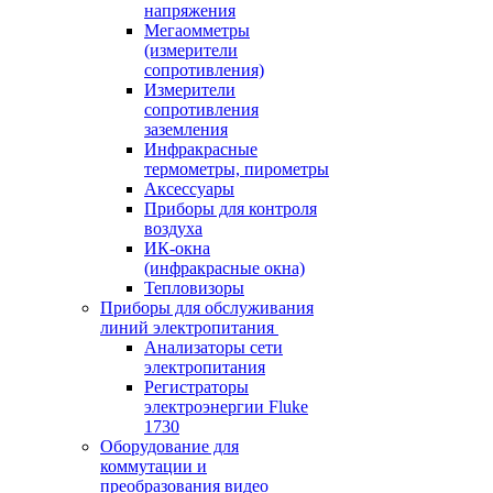
напряжения
Мегаомметры
(измерители
сопротивления)
Измерители
сопротивления
заземления
Инфракрасные
термометры, пирометры
Аксессуары
Приборы для контроля
воздуха
ИК-окна
(инфракрасные окна)
Тепловизоры
Приборы для обслуживания
линий электропитания
Анализаторы сети
электропитания
Регистраторы
электроэнергии Fluke
1730
Оборудование для
коммутации и
преобразования видео