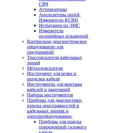
СВЧ
Аттенюаторы
Анализаторы цепей,
Измерители КСВН
Испытания на ЭМС
Измерители
нелинейных искажений
Контрольно диагностическое
оборудование для
предприятий
Трассоискатели кабельных
линий
Металлоискатели
Инструмент для резки и
разделки кабеля
Инструменты для монтажа
кабелей и окончаний
Наборы инструментов
Приборы для диагностики,
поиска неисправностей в
кабельных линиях и
электрооборудовании
Приборы для поиска
повреждений силового
кабеля