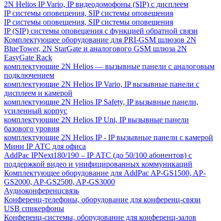
2N Helios IP Vario, IP видеодомофоны (SIP) с дисплеем
IP системы оповещения, SIP системы оповещения
IP системы оповещения, SIP системы оповещения
IP (SIP) системы оповещения с функцией обратной связи
Комплектующее оборудование для PRI-GSM шлюзов 2N
BlueTower, 2N StarGate и аналогового GSM шлюза 2N
EasyGate Rack
комплектующие 2N Helios — вызывные панели с аналоговым
подключением
комплектующие 2N Helios IP Vario, IP вызывные панели с
дисплеем и камерой
комплектующие 2N Helios IP Safety, IP вызывные панели,
усиленный корпус
комплектующие 2N Helios IP Uni, IP вызывные панели
базового уровня
комплектующие 2N Helios IP - IP вызывные панели с камерой
Мини IP АТС для офиса
AddPac IPNext180/190 – IP АТС (до 50/100 абонентов) с
поддержкой видео и унифицированных коммуникаций
Комплектующее оборудование для AddPac AP-GS1500, AP-
GS2000, AP-GS2500, AP-GS3000
Аудиоконференцсвязь
Конференц-телефоны, оборудование для конференц-связи
USB спикерфоны
Конференц-системы, оборудование для конференц-залов