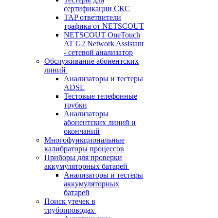
сертификации СКС
TAP ответвители
трафика от NETSCOUT
NETSCOUT OneTouch
AT G2 Network Assistant
- сетевой анализатор
Обслуживание абонентских
линий
Анализаторы и тестеры
ADSL
Тестовые телефонные
трубки
Анализаторы
абонентских линий и
окончаний
Многофункциональные
калибраторы процессов
Приборы для проверки
аккумуляторных батарей
Анализаторы и тестеры
аккумуляторных
батарей
Поиск утечек в
трубопроводах