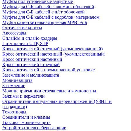
Муфты полиэтиленовые защитные
Муфты для С-Б кабелей с алюмин. оболочкой
Муфты для С-Б кабелей с п/эт оболочкой
Муфты для С-Б кабелей с водоблок. материалом
Муфта разветвительная врезная МРВ-ЭпБ
Оптические кроссы
Аксессуары
Сплайсы и сплайс-холдеры
Патч-панели UTP, STP
Кросс оптический стоечный (укомплектованный)
Кросс оптический настенный (укомплектованный)
Кросс оптический настенный
Кросс оптический стоечный
Кросс оптический в промышленной упаковке
Заземление и молниезащита
Молниезащита
Заземление
Молниеприемники стрежневые и компоненты
Зажимы и держатели
Ограничители импульсных перенапряжений (УЗИП и
разрядники)
Токоотводы
Соединители и клеммы
Тросовая молниезащита
Устройства энергосберегающие