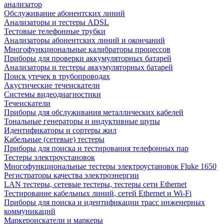
анализатор
Обслуживание абонентских линий
Анализаторы и тестеры ADSL
Тестовые телефонные трубки
Анализаторы абонентских линий и окончаний
Многофункциональные калибраторы процессов
Приборы для проверки аккумуляторных батарей
Анализаторы и тестеры аккумуляторных батарей
Поиск утечек в трубопроводах
Акустические течеискатели
Системы видеодиагностики
Течеискатели
Приборы для обслуживания металлических кабелей
Тональные генераторы и индуктивные щупы
Идентификаторы и сортеры жил
Кабельные (сетевые) тестеры
Приборы для поиска и тестирования телефонных пар
Тестеры электроустановок
Многофункциональные тестеры электроустановок Fluke 1650
Регистраторы качества электроэнергии
LAN тестеры, сетевые тестеры, тестеры сети Ethernet
Тестирование кабельных линий, сетей Ethernet и Wi-Fi
Приборы для поиска и идентификации трасс инженерных
коммуникаций
Маркероискатели и маркеры