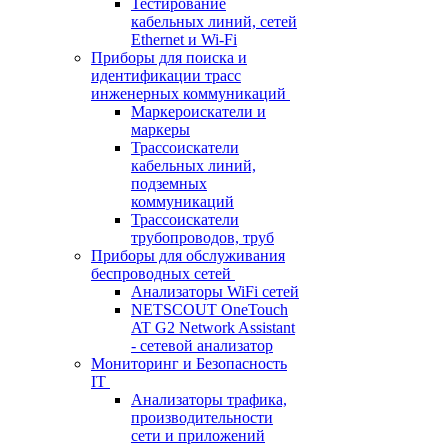
Тестирование
кабельных линий, сетей
Ethernet и Wi-Fi
Приборы для поиска и
идентификации трасс
инженерных коммуникаций
Маркероискатели и
маркеры
Трассоискатели
кабельных линий,
подземных
коммуникаций
Трассоискатели
трубопроводов, труб
Приборы для обслуживания
беспроводных сетей
Анализаторы WiFi сетей
NETSCOUT OneTouch
AT G2 Network Assistant
- сетевой анализатор
Мониторинг и Безопасность
IT
Анализаторы трафика,
производительности
сети и приложений