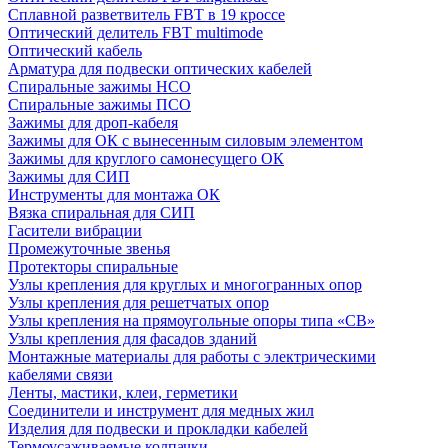
Сплавной разветвитель FBT в 19 кроссе
Оптический делитель FBT multimode
Оптический кабель
Арматура для подвески оптических кабелей
Спиральные зажимы НСО
Спиральные зажимы ПСО
Зажимы для дроп-кабеля
Зажимы для ОК с вынесенным силовым элементом
Зажимы для круглого самонесущего ОК
Зажимы для СИП
Инструменты для монтажа ОК
Вязка спиральная для СИП
Гасители вибрации
Промежуточные звенья
Протекторы спиральные
Узлы крепления для круглых и многогранных опор
Узлы крепления для решетчатых опор
Узлы крепления на прямоугольные опоры типа «СВ»
Узлы крепления для фасадов зданий
Монтажные материалы для работы с электрическими
кабелями связи
Ленты, мастики, клеи, герметики
Соединители и инструмент для медных жил
Изделия для подвески и прокладки кабелей
Термоусаживаемые колпачки