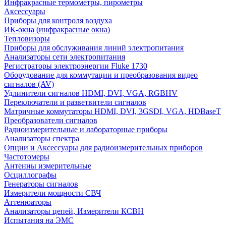
Инфракрасные термометры, пирометры
Аксессуары
Приборы для контроля воздуха
ИК-окна (инфракрасные окна)
Тепловизоры
Приборы для обслуживания линий электропитания
Анализаторы сети электропитания
Регистраторы электроэнергии Fluke 1730
Оборудование для коммутации и преобразования видео
сигналов (AV)
Удлинители сигналов HDMI, DVI, VGA, RGBHV
Переключатели и разветвители сигналов
Матричные коммутаторы HDMI, DVI, 3GSDI, VGA, HDBaseT
Преобразователи сигналов
Радиоизмерительные и лабораторные приборы
Анализаторы спектра
Опции и Аксессуары для радиоизмерительных приборов
Частотомеры
Антенны измерительные
Осциллографы
Генераторы сигналов
Измерители мощности СВЧ
Аттенюаторы
Анализаторы цепей, Измерители КСВН
Испытания на ЭМС