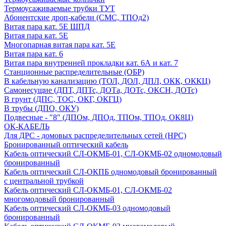
Термоусаживаемые трубки ТУТ
Абонентские дроп-кабели (СМС, ТПОд2)
Витая пара кат. 5Е ШПД
Витая пара кат. 5Е
Многопарная витая пара кат. 5E
Витая пара кат. 6
Витая пара внутренней прокладки кат. 6А и кат. 7
Станционные распределительные (ОБР)
В кабельную канализацию (ТОЛ, ДОЛ, ДПЛ, ОКК, ОККЦ)
Самонесущие (ДПТ, ДПТс, ДОТа, ДОТс, ОКСН, ДОТс)
В грунт (ДПС, ТОС, ОКГ, ОКГЦ)
В трубы (ДПО, ОКУ)
Подвесные - "8" (ДПОм, ДПОд, ТПОм, ТПОд, ОК8Ц)
ОК-КАБЕЛЬ
Для ДРС - домовых распределительных сетей (НРС)
Бронированный оптический кабель
Кабель оптический СЛ-ОКМБ-01, СЛ-ОКМБ-02 одномодовый
бронированный
Кабель оптический СЛ-ОКПБ одномодовый бронированный
с центральной трубкой
Кабель оптический СЛ-ОКМБ-01, СЛ-ОКМБ-02
многомодовый бронированный
Кабель оптический СЛ-ОКМБ-03 одномодовый
бронированный