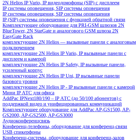
2N Helios IP Vario, IP видеодомофоны (SIP) с дисплеем
IP системы оповещения, SIP системы оповещения
IP системы оповещения, SIP системы оповещения
IP (SIP) системы оповещения с функцией обратной связи
Комплектующее оборудование для PRI-GSM шлюзов 2N
BlueTower, 2N StarGate и аналогового GSM шлюза 2N
EasyGate Rack
комплектующие 2N Helios — вызывные панели с аналоговым
подключением
комплектующие 2N Helios IP Vario, IP вызывные панели с
дисплеем и камерой
комплектующие 2N Helios IP Safety, IP вызывные панели,
усиленный корпус
комплектующие 2N Helios IP Uni, IP вызывные панели
базового уровня
комплектующие 2N Helios IP - IP вызывные панели с камерой
Мини IP АТС для офиса
AddPac IPNext180/190 – IP АТС (до 50/100 абонентов) с
поддержкой видео и унифицированных коммуникаций
Комплектующее оборудование для AddPac AP-GS1500, AP-
GS2000, AP-GS2500, AP-GS3000
Аудиоконференцсвязь
Конференц-телефоны, оборудование для конференц-связи
USB спикерфоны
Конференц-системы, оборудование для конференц-залов