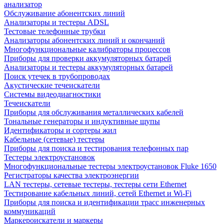
анализатор
Обслуживание абонентских линий
Анализаторы и тестеры ADSL
Тестовые телефонные трубки
Анализаторы абонентских линий и окончаний
Многофункциональные калибраторы процессов
Приборы для проверки аккумуляторных батарей
Анализаторы и тестеры аккумуляторных батарей
Поиск утечек в трубопроводах
Акустические течеискатели
Системы видеодиагностики
Течеискатели
Приборы для обслуживания металлических кабелей
Тональные генераторы и индуктивные щупы
Идентификаторы и сортеры жил
Кабельные (сетевые) тестеры
Приборы для поиска и тестирования телефонных пар
Тестеры электроустановок
Многофункциональные тестеры электроустановок Fluke 1650
Регистраторы качества электроэнергии
LAN тестеры, сетевые тестеры, тестеры сети Ethernet
Тестирование кабельных линий, сетей Ethernet и Wi-Fi
Приборы для поиска и идентификации трасс инженерных
коммуникаций
Маркероискатели и маркеры