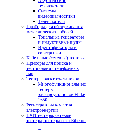
Акустические
течеискатели
Системы
видеодиагностики
Течеискатели
Приборы для обслуживания
металлических кабелей
Тональные генераторы
и индуктивные щупы
Идентификаторы и
сортеры жил
Кабельные (сетевые) тестеры
Приборы для поиска и
тестирования телефонных
пар
Тестеры электроустановок
Многофункциональные
тестеры
электроустановок Fluke
1650
Регистраторы качества
электроэнергии
LAN тестеры, сетевые
тестеры, тестеры сети Ethernet