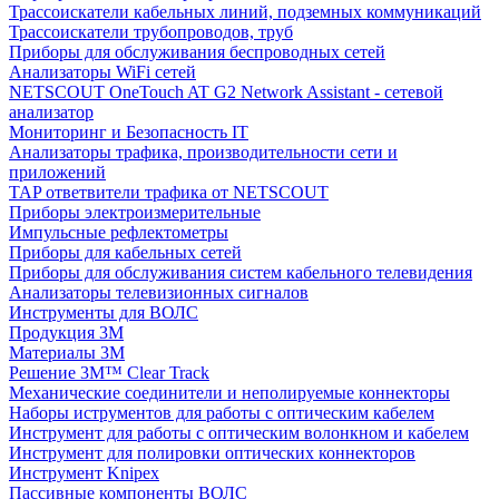
Трассоискатели кабельных линий, подземных коммуникаций
Трассоискатели трубопроводов, труб
Приборы для обслуживания беспроводных сетей
Анализаторы WiFi сетей
NETSCOUT OneTouch AT G2 Network Assistant - сетевой
анализатор
Мониторинг и Безопасность IT
Анализаторы трафика, производительности сети и
приложений
TAP ответвители трафика от NETSCOUT
Приборы электроизмерительные
Импульсные рефлектометры
Приборы для кабельных сетей
Приборы для обслуживания систем кабельного телевидения
Анализаторы телевизионных сигналов
Инструменты для ВОЛС
Продукция 3M
Материалы 3М
Решение 3M™ Clear Track
Механические соединители и неполируемые коннекторы
Наборы иструментов для работы с оптическим кабелем
Инструмент для работы с оптическим волонкном и кабелем
Инструмент для полировки оптических коннекторов
Инструмент Knipex
Пассивные компоненты ВОЛС