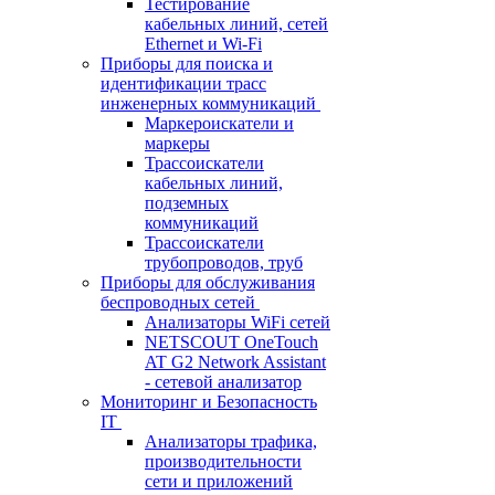
Тестирование
кабельных линий, сетей
Ethernet и Wi-Fi
Приборы для поиска и
идентификации трасс
инженерных коммуникаций
Маркероискатели и
маркеры
Трассоискатели
кабельных линий,
подземных
коммуникаций
Трассоискатели
трубопроводов, труб
Приборы для обслуживания
беспроводных сетей
Анализаторы WiFi сетей
NETSCOUT OneTouch
AT G2 Network Assistant
- сетевой анализатор
Мониторинг и Безопасность
IT
Анализаторы трафика,
производительности
сети и приложений