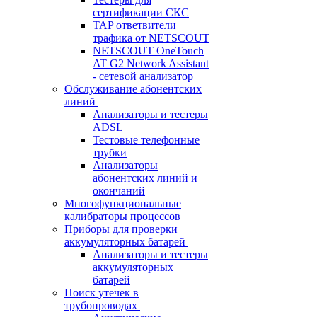
сертификации СКС
TAP ответвители
трафика от NETSCOUT
NETSCOUT OneTouch
AT G2 Network Assistant
- сетевой анализатор
Обслуживание абонентских
линий
Анализаторы и тестеры
ADSL
Тестовые телефонные
трубки
Анализаторы
абонентских линий и
окончаний
Многофункциональные
калибраторы процессов
Приборы для проверки
аккумуляторных батарей
Анализаторы и тестеры
аккумуляторных
батарей
Поиск утечек в
трубопроводах