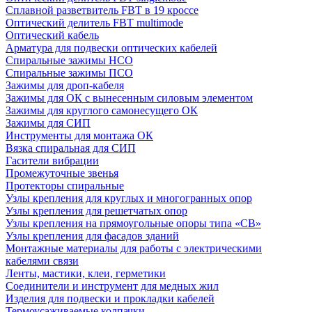
Сплавной разветвитель FBT в 19 кроссе
Оптический делитель FBT multimode
Оптический кабель
Арматура для подвески оптических кабелей
Спиральные зажимы НСО
Спиральные зажимы ПСО
Зажимы для дроп-кабеля
Зажимы для ОК с вынесенным силовым элементом
Зажимы для круглого самонесущего ОК
Зажимы для СИП
Инструменты для монтажа ОК
Вязка спиральная для СИП
Гасители вибрации
Промежуточные звенья
Протекторы спиральные
Узлы крепления для круглых и многогранных опор
Узлы крепления для решетчатых опор
Узлы крепления на прямоугольные опоры типа «СВ»
Узлы крепления для фасадов зданий
Монтажные материалы для работы с электрическими
кабелями связи
Ленты, мастики, клеи, герметики
Соединители и инструмент для медных жил
Изделия для подвески и прокладки кабелей
Термоусаживаемые колпачки