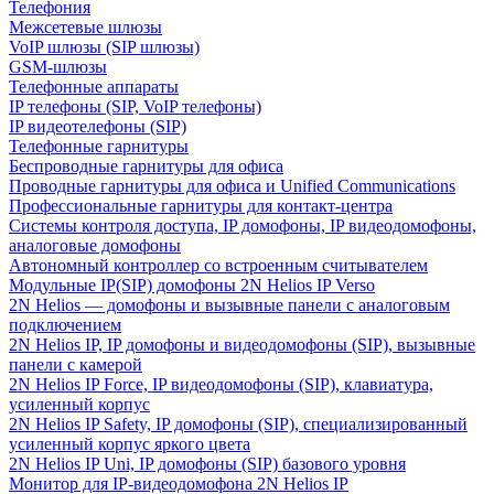
Телефония
Межсетевые шлюзы
VoIP шлюзы (SIP шлюзы)
GSM-шлюзы
Телефонные аппараты
IP телефоны (SIP, VoIP телефоны)
IP видеотелефоны (SIP)
Телефонные гарнитуры
Беспроводные гарнитуры для офиса
Проводные гарнитуры для офиса и Unified Communications
Профессиональные гарнитуры для контакт-центра
Системы контроля доступа, IP домофоны, IP видеодомофоны,
аналоговые домофоны
Автономный контроллер со встроенным считывателем
Модульные IP(SIP) домофоны 2N Helios IP Verso
2N Helios — домофоны и вызывные панели с аналоговым
подключением
2N Helios IP, IP домофоны и видеодомофоны (SIP), вызывные
панели с камерой
2N Helios IP Force, IP видеодомофоны (SIP), клавиатура,
усиленный корпус
2N Helios IP Safety, IP домофоны (SIP), специализированный
усиленный корпус яркого цвета
2N Helios IP Uni, IP домофоны (SIP) базового уровня
Монитор для IP-видеодомофона 2N Helios IP