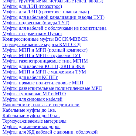
Муфты грунтовые магистральные (спец. вводы)
Муфты для ЛЭП (грозотрос)
Муфты для ЛЭП (грозотрос, плавка льда)
Муфты для кабельной канализации (вводы ТУТ)
Муфты подвесные (вводы ТУТ)
Муфты для кабелей с оболочками из полиэтилена
Муфты с герметиком Пуласт
Компрессионные муфты BCCK/MBBCK
Термоусаживаемые муфты КМТ ССД
Муфты МПП и МРП (полный комплект)
Муфты МПП и МРП с трубками ТУТ
Муфты газонепроницаемые типа МГНМ
Муфты для кабелей КСПП, ЗКП и ЗКВ
Муфты МПП и МРП с манжетами ТУМ
Муфты для кабеля КСППг
Муфты прямые полиэтиленовые МПП
Муфты разветвительные полиэтиленовые МРП
Муфты тупиковые МТ и МТО
Муфты для силовых кабелей
Наконечники, гильзы и соединители
Кабельные муфты до 1кв.
Кабельные муфты до 10 кв.
Термоусаживаемые материалы
Муфты для железных дорог
Муфты для ЖД кабелей с алюмин. оболочкой