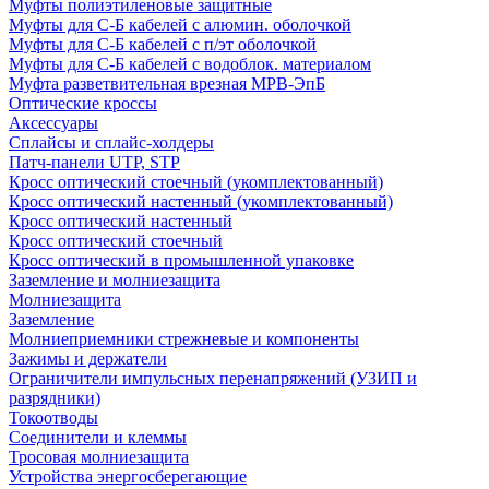
Муфты полиэтиленовые защитные
Муфты для С-Б кабелей с алюмин. оболочкой
Муфты для С-Б кабелей с п/эт оболочкой
Муфты для С-Б кабелей с водоблок. материалом
Муфта разветвительная врезная МРВ-ЭпБ
Оптические кроссы
Аксессуары
Сплайсы и сплайс-холдеры
Патч-панели UTP, STP
Кросс оптический стоечный (укомплектованный)
Кросс оптический настенный (укомплектованный)
Кросс оптический настенный
Кросс оптический стоечный
Кросс оптический в промышленной упаковке
Заземление и молниезащита
Молниезащита
Заземление
Молниеприемники стрежневые и компоненты
Зажимы и держатели
Ограничители импульсных перенапряжений (УЗИП и
разрядники)
Токоотводы
Соединители и клеммы
Тросовая молниезащита
Устройства энергосберегающие