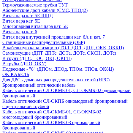
Термоусаживаемые трубки ТУТ
Абонентские дроп-кабели (СМС, ТПОд2)
Витая пара кат. 5Е ШПД
Витая пара кат. 5Е
Многопарная витая пара кат. 5E
Витая пара кат. 6
Витая пара внутренней прокладки кат. 6А и кат. 7
Станционные распределительные (ОБР)
В кабельную канализацию (ТОЛ, ДОЛ, ДПЛ, ОКК, ОККЦ)
Самонесущие (ДПТ, ДПТс, ДОТа, ДОТс, ОКСН, ДОТс)
В грунт (ДПС, ТОС, ОКГ, ОКГЦ)
В трубы (ДПО, ОКУ)
Подвесные - "8" (ДПОм, ДПОд, ТПОм, ТПОд, ОК8Ц)
ОК-КАБЕЛЬ
Для ДРС - домовых распределительных сетей (НРС)
Бронированный оптический кабель
Кабель оптический СЛ-ОКМБ-01, СЛ-ОКМБ-02 одномодовый
бронированный
Кабель оптический СЛ-ОКПБ одномодовый бронированный
с центральной трубкой
Кабель оптический СЛ-ОКМБ-01, СЛ-ОКМБ-02
многомодовый бронированный
Кабель оптический СЛ-ОКМБ-03 одномодовый
бронированный