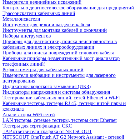
Измерители нелинейных искажений
Контрольно диагностическое оборудование для предприятий
Трассоискатели кабельных линий
Металлоискатели
Инструмент для резки и разделки кабеля
Инструменты для монтажа кабелей и окончаний
Наборы инструментов
Приборы для диагностики, поиска неисправностей в
кабельных линиях и электрооборудовании
Приборы для поиска повреждений силового кабеля
Кабельные приборы (измерительный мост, анализатор
телефонных линий)
Рефлектометры для кабельных линий
Измерители вибрации и инструменты для лазерного
центрирования
Индикаторы короткого замыкания (ИКЗ)
Индикаторы напряжения и системы обнаружения
Тестирование кабельных линий, сетей Ethernet и Wi-Fi
Кабельные тестеры, тестеры RJ 45, тестеры витой пары и
коаксиала
Анализаторы WiFi сетей
LAN тестеры, сетевые тестеры, тестеры сети Ethernet
Тестеры для сертификации СКС
TAP ответвители трафика от NETSCOUT
NETSCOUT OneTouch AT G2 Network Assistant - сетевой