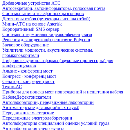
Добавочные устройства АТС
Автосекретари, автоинформаторы, голосовая почта
Системы записи телефонных разговоров
Детекторы отбоя (детекторы сигнала отбой)
Мини-АТС на основе Asterisk
Корпоративный SMS сервер
Системы и терминалы видеоконференцсвязи
Решения для видеоконференцсвязи Polycom
Звуковое оборудование
Усилители мощности, акустические системы,
громкоговорители
Цифровые аудиоплатформы (звуковые процессоры) для
конференц-залов
Альянс - конференц мост
Конгресс - конференц мост
Сенатор - конференц мост
Техно-АС
Приборы для поиска мест повреждений и испытания кабеля
КабелеДефектоискатели
Автолаборатории, передвижные лаборатории
Автомастерские для аварийных служб
Передвижные мастерские
Передвижные электролаборатории
Автолаборатория специальной оценки условий труда
Автолаборатория энергоаудита