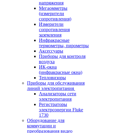
напряжения
Мегаомметры
(измерители
сопротивления)
Измерители
сопротивления
заземления
Инфракрасные
термометры, пирометры
Аксессуары
Приборы для контроля
воздуха
ИК-окна
(инфракрасные окна)
Тепловизоры
Приборы для обслуживания
линий электропитания
Анализаторы сети
электропитания
Регистраторы
электроэнергии Fluke
1730
Оборудование для
коммутации и
преобразования видео