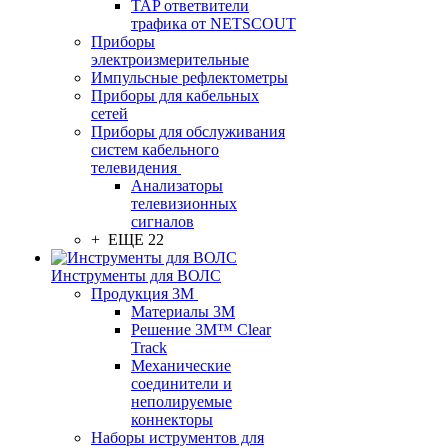
TAP ответвители
трафика от NETSCOUT
Приборы
электроизмерительные
Импульсные рефлектометры
Приборы для кабельных
сетей
Приборы для обслуживания
систем кабельного
телевидения
Анализаторы
телевизионных
сигналов
+ ЕЩЕ 22
Инструменты для ВОЛС
Продукция 3M
Материалы 3М
Решение 3M™ Clear
Track
Механические
соединители и
неполируемые
коннекторы
Наборы иструментов для