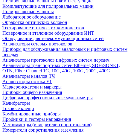
Полировальные машины и комплектующие
Комплектующие для полировальных машин
Полировальные машины
Лабораторное оборудование
Обработка оптических волокон
Тестирование оптических компонентов
Поверочное и эталонное оборудование ИИТ
Оборудование для телекоммуникационных сетей
Анализаторы сетевых протоколов
Приборы для обслуживания аналоговых и цифровых систем
передач
Анализаторы протоколов цифровых систем передач
Анализаторы транспортных сетей Ethernet, SDH/SONET,
OTN, Fiber Channel 1G, 10G, 40G, 100G, 200G, 400G
Анализаторы каналов ТЧ
Анализаторы потока Е1
Маркероискатели и маркеры
Приборы общего назначения
Цифровые профессиональные мультиметры
Калибраторы
Токовые клещи
Комбинированные приборы
Пробники и тестеры напряжения
Мегаомметры (измерители сопротивления)
Измерители сопротивления заземления