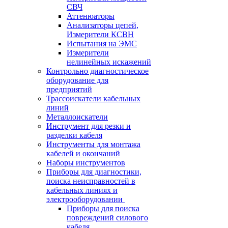
СВЧ
Аттенюаторы
Анализаторы цепей,
Измерители КСВН
Испытания на ЭМС
Измерители
нелинейных искажений
Контрольно диагностическое
оборудование для
предприятий
Трассоискатели кабельных
линий
Металлоискатели
Инструмент для резки и
разделки кабеля
Инструменты для монтажа
кабелей и окончаний
Наборы инструментов
Приборы для диагностики,
поиска неисправностей в
кабельных линиях и
электрооборудовании
Приборы для поиска
повреждений силового
кабеля