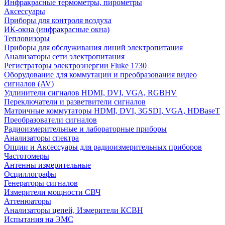
Инфракрасные термометры, пирометры
Аксессуары
Приборы для контроля воздуха
ИК-окна (инфракрасные окна)
Тепловизоры
Приборы для обслуживания линий электропитания
Анализаторы сети электропитания
Регистраторы электроэнергии Fluke 1730
Оборудование для коммутации и преобразования видео
сигналов (AV)
Удлинители сигналов HDMI, DVI, VGA, RGBHV
Переключатели и разветвители сигналов
Матричные коммутаторы HDMI, DVI, 3GSDI, VGA, HDBaseT
Преобразователи сигналов
Радиоизмерительные и лабораторные приборы
Анализаторы спектра
Опции и Аксессуары для радиоизмерительных приборов
Частотомеры
Антенны измерительные
Осциллографы
Генераторы сигналов
Измерители мощности СВЧ
Аттенюаторы
Анализаторы цепей, Измерители КСВН
Испытания на ЭМС