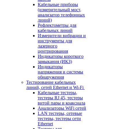
Кабельные приборы
(измерительный мост,
анализатор телефонных
линий)
Рефлектометры для
кабельных линий
Измерители вибрации и
инструменты для
лазерного
центрирования
Индикаторы короткого
замыкания (ИКЗ)
Индикаторы
напряжения и системы
обнаружения
Тестирование кабельных
линий, сетей Ethernet и Wi-Fi
Кабельные тестеры,
тестеры RJ 45, тестеры
витой пары и коаксиала
Анализаторы WiFi сетей
LAN тестеры, сетевые
тестеры, тестеры сети
Ethernet
Тестеры для