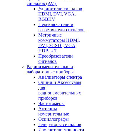
сигналов (AV)
Удлинители сигналов
HDMI, DVI, VGA,
RGBHV
Переключатели и
разветвители сигналов
Матричные
коммутаторы HDMI,
DVI, 3GSDI, VGA,
HDBaseT
Преобразователи
сигналов
Радиоизмерительные и
лабораторные приборы
Анализаторы спектра
Опции и Аксессуары
для
радиоизмерительных
приборов
Частотомеры
Антенны
измерительные
Осциллографы
Генераторы сигналов
Измерители мощности