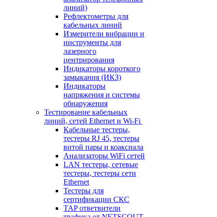
линий)
Рефлектометры для
кабельных линий
Измерители вибрации и
инструменты для
лазерного
центрирования
Индикаторы короткого
замыкания (ИКЗ)
Индикаторы
напряжения и системы
обнаружения
Тестирование кабельных
линий, сетей Ethernet и Wi-Fi
Кабельные тестеры,
тестеры RJ 45, тестеры
витой пары и коаксиала
Анализаторы WiFi сетей
LAN тестеры, сетевые
тестеры, тестеры сети
Ethernet
Тестеры для
сертификации СКС
TAP ответвители
трафика от NETSCOUT