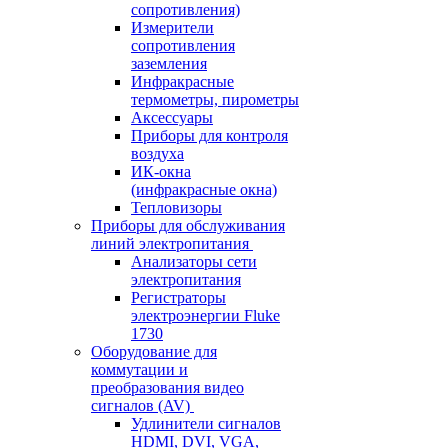
сопротивления)
Измерители
сопротивления
заземления
Инфракрасные
термометры, пирометры
Аксессуары
Приборы для контроля
воздуха
ИК-окна
(инфракрасные окна)
Тепловизоры
Приборы для обслуживания
линий электропитания
Анализаторы сети
электропитания
Регистраторы
электроэнергии Fluke
1730
Оборудование для
коммутации и
преобразования видео
сигналов (AV)
Удлинители сигналов
HDMI, DVI, VGA,