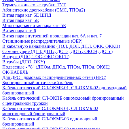
Термоусаживаемые трубки ТУТ
Абонентские дроп-кабели (СМС, ТПОд2)
Витая пара кат. 5Е ШПД
Витая пара кат. 5Е
Многопарная витая пара кат. 5E
Витая пара кат. 6
Витая пара внутренней прокладки кат. 6А и кат. 7
Станционные распределительные (ОБР)
В кабельную канализацию (ТОЛ, ДОЛ, ДПЛ, ОКК, ОККЦ)
Самонесущие (ДПТ, ДПТс, ДОТа, ДОТс, ОКСН, ДОТс)
В грунт (ДПС, ТОС, ОКГ, ОКГЦ)
В трубы (ДПО, ОКУ)
Подвесные - "8" (ДПОм, ДПОд, ТПОм, ТПОд, ОК8Ц)
ОК-КАБЕЛЬ
Для ДРС - домовых распределительных сетей (НРС)
Бронированный оптический кабель
Кабель оптический СЛ-ОКМБ-01, СЛ-ОКМБ-02 одномодовый
бронированный
Кабель оптический СЛ-ОКПБ одномодовый бронированный
с центральной трубкой
Кабель оптический СЛ-ОКМБ-01, СЛ-ОКМБ-02
многомодовый бронированный
Кабель оптический СЛ-ОКМБ-03 одномодовый
бронированный