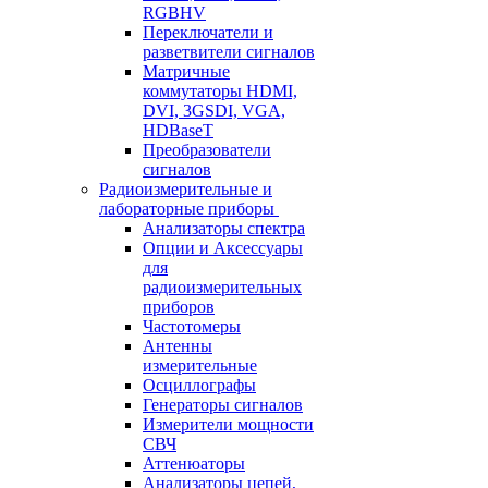
RGBHV
Переключатели и
разветвители сигналов
Матричные
коммутаторы HDMI,
DVI, 3GSDI, VGA,
HDBaseT
Преобразователи
сигналов
Радиоизмерительные и
лабораторные приборы
Анализаторы спектра
Опции и Аксессуары
для
радиоизмерительных
приборов
Частотомеры
Антенны
измерительные
Осциллографы
Генераторы сигналов
Измерители мощности
СВЧ
Аттенюаторы
Анализаторы цепей,