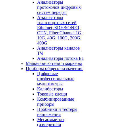
Анализаторы
протоколов цифровых
систем передач
Анализаторы
транспортных сетей
Ethernet, SDH/SONET,
OTN, Fiber Channel 1G,
10G, 40G, 100G, 200G,
400G
Анализаторы каналов
ТЧ
Анализаторы потока Е1
Маркероискатели и маркеры
Приборы общего назначения
Цифровые
профессиональные
мультиметры
Калибраторы
Токовые клещи
Комбинированные
приборы
Пробники и тестеры
напряжения
Мегаомметры
(измерители