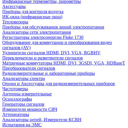
Инфракрасные термометры, пирометры
Аксессуары
Приборы для контроля воздуха
ИК-окна (инфракрасные окна)
Тепловизоры
Приборы для обслуживания линий электропитания
Анализаторы сети электропитания
Регистраторы электроэнергии Fluke 1730
Оборудование для коммутации и преобразования видео
сигналов (AV)
Удлинители сигналов HDMI, DVI, VGA, RGBHV
Переключатели и разветвители сигналов
Матричные коммутаторы HDMI, DVI, 3GSDI, VGA, HDBaseT
Преобразователи сигналов
Радиоизмерительные и лабораторные приборы
Анализаторы спектра
Опции и Аксессуары для радиоизмерительных приборов
Частотомеры
Антенны измерительные
Осциллографы
Генераторы сигналов
Измерители мощности СВЧ
Аттенюаторы
Анализаторы цепей, Измерители КСВН
Испытания на ЭМС