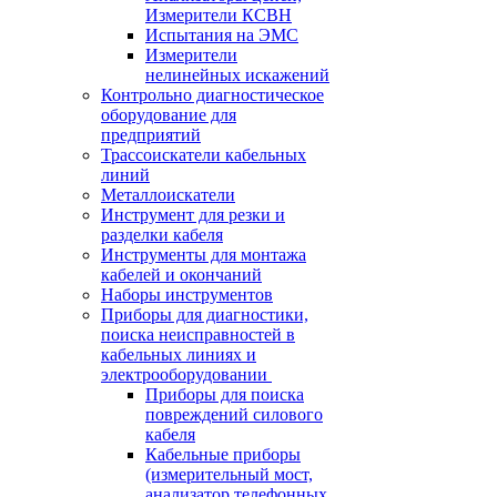
Измерители КСВН
Испытания на ЭМС
Измерители
нелинейных искажений
Контрольно диагностическое
оборудование для
предприятий
Трассоискатели кабельных
линий
Металлоискатели
Инструмент для резки и
разделки кабеля
Инструменты для монтажа
кабелей и окончаний
Наборы инструментов
Приборы для диагностики,
поиска неисправностей в
кабельных линиях и
электрооборудовании
Приборы для поиска
повреждений силового
кабеля
Кабельные приборы
(измерительный мост,
анализатор телефонных