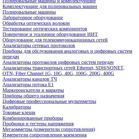
Полировальные машины и комплектующие
Комплектующие для полировальных машин
Полировальные машины
Лабораторное оборудование
Обработка оптических волокон
Тестирование оптических компонентов
Поверочное и эталонное оборудование ИИТ
Оборудование для телекоммуникационных сетей
Анализаторы сетевых протоколов
Приборы для обслуживания аналоговых и цифровых систем
передач
Анализаторы протоколов цифровых систем передач
Анализаторы транспортных сетей Ethernet, SDH/SONET,
OTN, Fiber Channel 1G, 10G, 40G, 100G, 200G, 400G
Анализаторы каналов ТЧ
Анализаторы потока Е1
Маркероискатели и маркеры
Приборы общего назначения
Цифровые профессиональные мультиметры
Калибраторы
Токовые клещи
Комбинированные приборы
Пробники и тестеры напряжения
Мегаомметры (измерители сопротивления)
Измерители сопротивления заземления