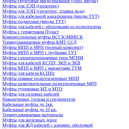
Муфты грунтовые магистральные (спец. вводы)
Муфты для ЛЭП (грозотрос)
Муфты для ЛЭП (грозотрос, плавка льда)
Муфты для кабельной канализации (вводы ТУТ)
Муфты подвесные (вводы ТУТ)
Муфты для кабелей с оболочками из полиэтилена
Муфты с герметиком Пуласт
Компрессионные муфты BCCK/MBBCK
Термоусаживаемые муфты КМТ ССД
Муфты МПП и МРП (полный комплект)
Муфты МПП и МРП с трубками ТУТ
Муфты газонепроницаемые типа МГНМ
Муфты для кабелей КСПП, ЗКП и ЗКВ
Муфты МПП и МРП с манжетами ТУМ
Муфты для кабеля КСППг
Муфты прямые полиэтиленовые МПП
Муфты разветвительные полиэтиленовые МРП
Муфты тупиковые МТ и МТО
Муфты для силовых кабелей
Наконечники, гильзы и соединители
Кабельные муфты до 1кв.
Кабельные муфты до 10 кв.
Термоусаживаемые материалы
Муфты для железных дорог
Муфты для ЖД кабелей с алюмин. оболочкой