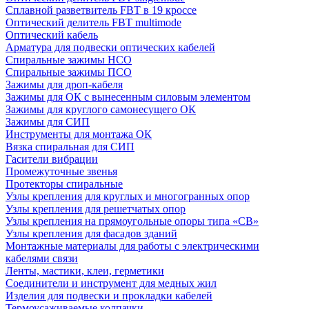
Сплавной разветвитель FBT в 19 кроссе
Оптический делитель FBT multimode
Оптический кабель
Арматура для подвески оптических кабелей
Спиральные зажимы НСО
Спиральные зажимы ПСО
Зажимы для дроп-кабеля
Зажимы для ОК с вынесенным силовым элементом
Зажимы для круглого самонесущего ОК
Зажимы для СИП
Инструменты для монтажа ОК
Вязка спиральная для СИП
Гасители вибрации
Промежуточные звенья
Протекторы спиральные
Узлы крепления для круглых и многогранных опор
Узлы крепления для решетчатых опор
Узлы крепления на прямоугольные опоры типа «СВ»
Узлы крепления для фасадов зданий
Монтажные материалы для работы с электрическими
кабелями связи
Ленты, мастики, клеи, герметики
Соединители и инструмент для медных жил
Изделия для подвески и прокладки кабелей
Термоусаживаемые колпачки