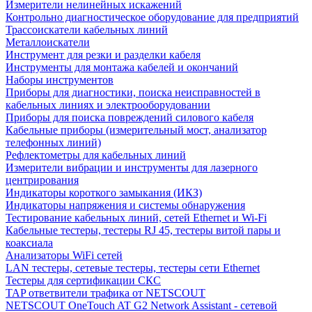
Измерители нелинейных искажений
Контрольно диагностическое оборудование для предприятий
Трассоискатели кабельных линий
Металлоискатели
Инструмент для резки и разделки кабеля
Инструменты для монтажа кабелей и окончаний
Наборы инструментов
Приборы для диагностики, поиска неисправностей в
кабельных линиях и электрооборудовании
Приборы для поиска повреждений силового кабеля
Кабельные приборы (измерительный мост, анализатор
телефонных линий)
Рефлектометры для кабельных линий
Измерители вибрации и инструменты для лазерного
центрирования
Индикаторы короткого замыкания (ИКЗ)
Индикаторы напряжения и системы обнаружения
Тестирование кабельных линий, сетей Ethernet и Wi-Fi
Кабельные тестеры, тестеры RJ 45, тестеры витой пары и
коаксиала
Анализаторы WiFi сетей
LAN тестеры, сетевые тестеры, тестеры сети Ethernet
Тестеры для сертификации СКС
TAP ответвители трафика от NETSCOUT
NETSCOUT OneTouch AT G2 Network Assistant - сетевой