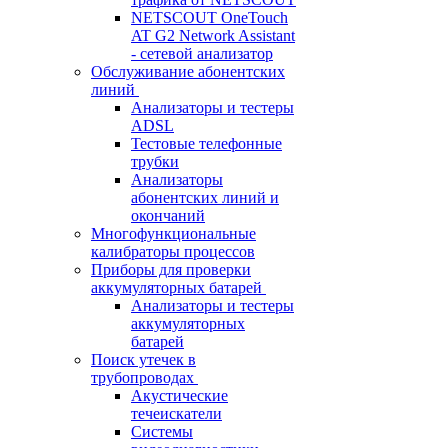
NETSCOUT OneTouch
AT G2 Network Assistant
- сетевой анализатор
Обслуживание абонентских
линий
Анализаторы и тестеры
ADSL
Тестовые телефонные
трубки
Анализаторы
абонентских линий и
окончаний
Многофункциональные
калибраторы процессов
Приборы для проверки
аккумуляторных батарей
Анализаторы и тестеры
аккумуляторных
батарей
Поиск утечек в
трубопроводах
Акустические
течеискатели
Системы