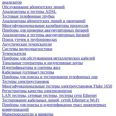
анализатор
Обслуживание абонентских линий
Анализаторы и тестеры ADSL
Тестовые телефонные трубки
Анализаторы абонентских линий и окончаний
Многофункциональные калибраторы процессов
Приборы для проверки аккумуляторных батарей
Анализаторы и тестеры аккумуляторных батарей
Поиск утечек в трубопроводах
Акустические течеискатели
Системы видеодиагностики
Течеискатели
Приборы для обслуживания металлических кабелей
Тональные генераторы и индуктивные щупы
Идентификаторы и сортеры жил
Кабельные (сетевые) тестеры
Приборы для поиска и тестирования телефонных пар
Тестеры электроустановок
Многофункциональные тестеры электроустановок Fluke 1650
Регистраторы качества электроэнергии
LAN тестеры, сетевые тестеры, тестеры сети Ethernet
Тестирование кабельных линий, сетей Ethernet и Wi-Fi
Приборы для поиска и идентификации трасс инженерных
коммуникаций
Маркероискатели и маркеры