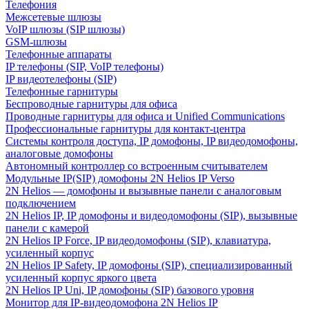
Телефония
Межсетевые шлюзы
VoIP шлюзы (SIP шлюзы)
GSM-шлюзы
Телефонные аппараты
IP телефоны (SIP, VoIP телефоны)
IP видеотелефоны (SIP)
Телефонные гарнитуры
Беспроводные гарнитуры для офиса
Проводные гарнитуры для офиса и Unified Communications
Профессиональные гарнитуры для контакт-центра
Системы контроля доступа, IP домофоны, IP видеодомофоны,
аналоговые домофоны
Автономный контроллер со встроенным считывателем
Модульные IP(SIP) домофоны 2N Helios IP Verso
2N Helios — домофоны и вызывные панели с аналоговым
подключением
2N Helios IP, IP домофоны и видеодомофоны (SIP), вызывные
панели с камерой
2N Helios IP Force, IP видеодомофоны (SIP), клавиатура,
усиленный корпус
2N Helios IP Safety, IP домофоны (SIP), специализированный
усиленный корпус яркого цвета
2N Helios IP Uni, IP домофоны (SIP) базового уровня
Монитор для IP-видеодомофона 2N Helios IP