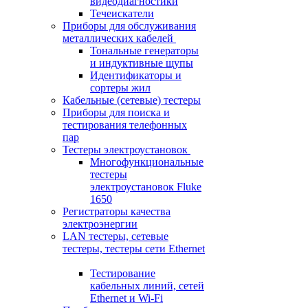
видеодиагностики
Течеискатели
Приборы для обслуживания
металлических кабелей
Тональные генераторы
и индуктивные щупы
Идентификаторы и
сортеры жил
Кабельные (сетевые) тестеры
Приборы для поиска и
тестирования телефонных
пар
Тестеры электроустановок
Многофункциональные
тестеры
электроустановок Fluke
1650
Регистраторы качества
электроэнергии
LAN тестеры, сетевые
тестеры, тестеры сети Ethernet
Тестирование
кабельных линий, сетей
Ethernet и Wi-Fi