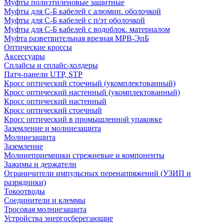
Муфты полиэтиленовые защитные
Муфты для С-Б кабелей с алюмин. оболочкой
Муфты для С-Б кабелей с п/эт оболочкой
Муфты для С-Б кабелей с водоблок. материалом
Муфта разветвительная врезная МРВ-ЭпБ
Оптические кроссы
Аксессуары
Сплайсы и сплайс-холдеры
Патч-панели UTP, STP
Кросс оптический стоечный (укомплектованный)
Кросс оптический настенный (укомплектованный)
Кросс оптический настенный
Кросс оптический стоечный
Кросс оптический в промышленной упаковке
Заземление и молниезащита
Молниезащита
Заземление
Молниеприемники стрежневые и компоненты
Зажимы и держатели
Ограничители импульсных перенапряжений (УЗИП и
разрядники)
Токоотводы
Соединители и клеммы
Тросовая молниезащита
Устройства энергосберегающие