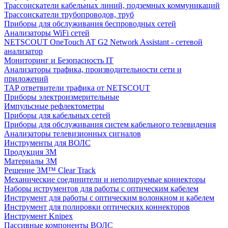
Трассоискатели кабельных линий, подземных коммуникаций
Трассоискатели трубопроводов, труб
Приборы для обслуживания беспроводных сетей
Анализаторы WiFi сетей
NETSCOUT OneTouch AT G2 Network Assistant - сетевой
анализатор
Мониторинг и Безопасность IT
Анализаторы трафика, производительности сети и
приложений
TAP ответвители трафика от NETSCOUT
Приборы электроизмерительные
Импульсные рефлектометры
Приборы для кабельных сетей
Приборы для обслуживания систем кабельного телевидения
Анализаторы телевизионных сигналов
Инструменты для ВОЛС
Продукция 3M
Материалы 3М
Решение 3M™ Clear Track
Механические соединители и неполируемые коннекторы
Наборы иструментов для работы с оптическим кабелем
Инструмент для работы с оптическим волонкном и кабелем
Инструмент для полировки оптических коннекторов
Инструмент Knipex
Пассивные компоненты ВОЛС