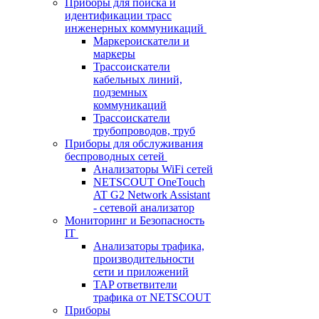
Приборы для поиска и
идентификации трасс
инженерных коммуникаций
Маркероискатели и
маркеры
Трассоискатели
кабельных линий,
подземных
коммуникаций
Трассоискатели
трубопроводов, труб
Приборы для обслуживания
беспроводных сетей
Анализаторы WiFi сетей
NETSCOUT OneTouch
AT G2 Network Assistant
- сетевой анализатор
Мониторинг и Безопасность
IT
Анализаторы трафика,
производительности
сети и приложений
TAP ответвители
трафика от NETSCOUT
Приборы