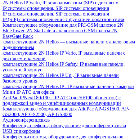
2N Helios IP Vario, IP видеодомофоны (SIP) с дисплеем
IP системы оповещения, SIP системы оповещения
IP системы оповещения, SIP системы оповещения
IP (SIP) системы оповещения с функцией обратной связи
Комплектующее оборудование для PRI-GSM шлюзов 2N
BlueTower, 2N StarGate и аналогового GSM шлюза 2N
EasyGate Rack
комплектующие 2N Helios — вызывные панели с аналоговым
подключением
комплектующие 2N Helios IP Vario, IP вызывные панели с
дисплеем и камерой
комплектующие 2N Helios IP Safety, IP вызывные панели,
усиленный корпус
комплектующие 2N Helios IP Uni, IP вызывные панели
базового уровня
комплектующие 2N Helios IP - IP вызывные панели с камерой
Мини IP АТС для офиса
AddPac IPNext180/190 – IP АТС (до 50/100 абонентов) с
поддержкой видео и унифицированных коммуникаций
Комплектующее оборудование для AddPac AP-GS1500, AP-
GS2000, AP-GS2500, AP-GS3000
Аудиоконференцсвязь
Конференц-телефоны, оборудование для конференц-связи
USB спикерфоны
Конференц-системы, оборудование для конференц-залов