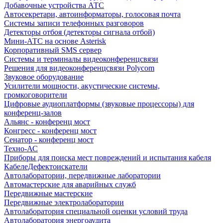
Добавочные устройства АТС
Автосекретари, автоинформаторы, голосовая почта
Системы записи телефонных разговоров
Детекторы отбоя (детекторы сигнала отбой)
Мини-АТС на основе Asterisk
Корпоративный SMS сервер
Системы и терминалы видеоконференцсвязи
Решения для видеоконференцсвязи Polycom
Звуковое оборудование
Усилители мощности, акустические системы,
громкоговорители
Цифровые аудиоплатформы (звуковые процессоры) для
конференц-залов
Альянс - конференц мост
Конгресс - конференц мост
Сенатор - конференц мост
Техно-АС
Приборы для поиска мест повреждений и испытания кабеля
КабелеДефектоискатели
Автолаборатории, передвижные лаборатории
Автомастерские для аварийных служб
Передвижные мастерские
Передвижные электролаборатории
Автолаборатория специальной оценки условий труда
Автолаборатория энергоаудита