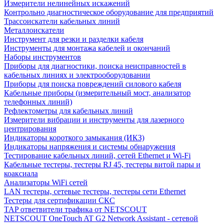
Измерители нелинейных искажений
Контрольно диагностическое оборудование для предприятий
Трассоискатели кабельных линий
Металлоискатели
Инструмент для резки и разделки кабеля
Инструменты для монтажа кабелей и окончаний
Наборы инструментов
Приборы для диагностики, поиска неисправностей в
кабельных линиях и электрооборудовании
Приборы для поиска повреждений силового кабеля
Кабельные приборы (измерительный мост, анализатор
телефонных линий)
Рефлектометры для кабельных линий
Измерители вибрации и инструменты для лазерного
центрирования
Индикаторы короткого замыкания (ИКЗ)
Индикаторы напряжения и системы обнаружения
Тестирование кабельных линий, сетей Ethernet и Wi-Fi
Кабельные тестеры, тестеры RJ 45, тестеры витой пары и
коаксиала
Анализаторы WiFi сетей
LAN тестеры, сетевые тестеры, тестеры сети Ethernet
Тестеры для сертификации СКС
TAP ответвители трафика от NETSCOUT
NETSCOUT OneTouch AT G2 Network Assistant - сетевой