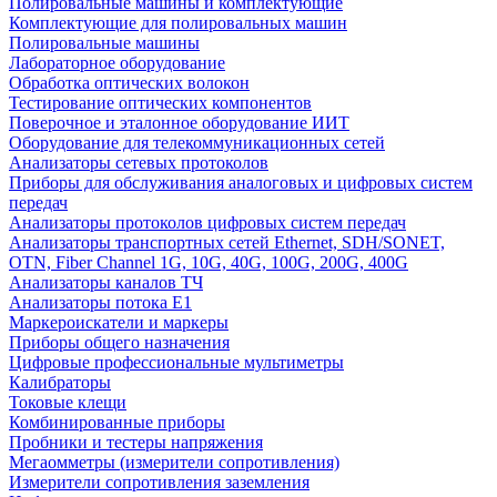
Полировальные машины и комплектующие
Комплектующие для полировальных машин
Полировальные машины
Лабораторное оборудование
Обработка оптических волокон
Тестирование оптических компонентов
Поверочное и эталонное оборудование ИИТ
Оборудование для телекоммуникационных сетей
Анализаторы сетевых протоколов
Приборы для обслуживания аналоговых и цифровых систем
передач
Анализаторы протоколов цифровых систем передач
Анализаторы транспортных сетей Ethernet, SDH/SONET,
OTN, Fiber Channel 1G, 10G, 40G, 100G, 200G, 400G
Анализаторы каналов ТЧ
Анализаторы потока Е1
Маркероискатели и маркеры
Приборы общего назначения
Цифровые профессиональные мультиметры
Калибраторы
Токовые клещи
Комбинированные приборы
Пробники и тестеры напряжения
Мегаомметры (измерители сопротивления)
Измерители сопротивления заземления