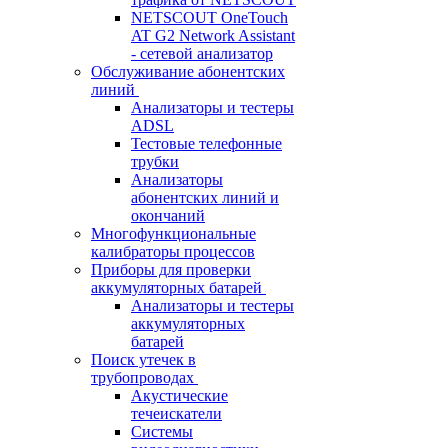
NETSCOUT OneTouch
AT G2 Network Assistant
- сетевой анализатор
Обслуживание абонентских
линий
Анализаторы и тестеры
ADSL
Тестовые телефонные
трубки
Анализаторы
абонентских линий и
окончаний
Многофункциональные
калибраторы процессов
Приборы для проверки
аккумуляторных батарей
Анализаторы и тестеры
аккумуляторных
батарей
Поиск утечек в
трубопроводах
Акустические
течеискатели
Системы