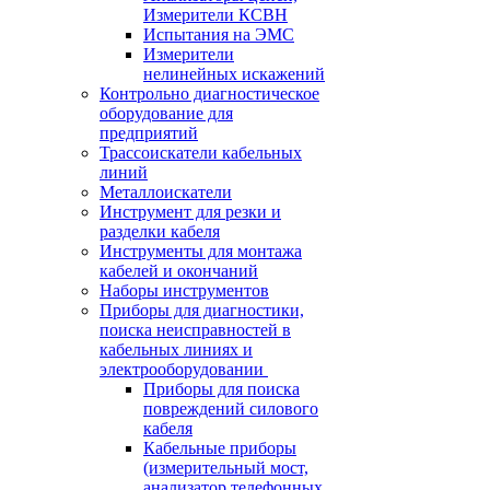
Измерители КСВН
Испытания на ЭМС
Измерители
нелинейных искажений
Контрольно диагностическое
оборудование для
предприятий
Трассоискатели кабельных
линий
Металлоискатели
Инструмент для резки и
разделки кабеля
Инструменты для монтажа
кабелей и окончаний
Наборы инструментов
Приборы для диагностики,
поиска неисправностей в
кабельных линиях и
электрооборудовании
Приборы для поиска
повреждений силового
кабеля
Кабельные приборы
(измерительный мост,
анализатор телефонных