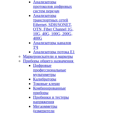
Анализаторы
протоколов цифровых
систем передач
Анализаторы
транспортных сетей
Ethernet, SDH/SONET,
OTN, Fiber Channel 1G,
10G, 40G, 100G, 200G,
400G
Анализаторы каналов
ТЧ
Анализаторы потока Е1
Маркероискатели и маркеры
Приборы общего назначения
Цифровые
профессиональные
мультиметры
Калибраторы
Токовые клещи
Комбинированные
приборы
Пробники и тестеры
напряжения
Мегаомметры
(измерители