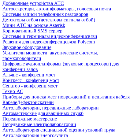
Добавочные устройства АТС
Автосекретари, автоинформаторы, голосовая почта
Системы записи телефонных разговоров
Детекторы отбоя (детекторы сигнала отбой)
Мини-АТС на основе Asterisk
Корпоративный SMS сервер
Системы и терминалы видеоконференцсвязи
Решения для видеоконференцсвязи Polycom
Звуковое оборудование
Усилители мощности, акустические системы,
громкоговорители
Цифровые аудиоплатформы (звуковые процессоры) для
конференц-залов
Альянс - конференц мост
Конгресс - конференц мост
Сенатор - конференц мост
Техно-АС
Приборы для поиска мест повреждений и испытания кабеля
КабелеДефектоискатели
Автолаборатории, передвижные лаборатории
Автомастерские для аварийных служб
Передвижные мастерские
Передвижные электролаборатории
Автолаборатория специальной оценки условий труда
Автолаборатория энергоаудита