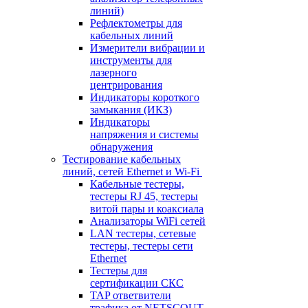
линий)
Рефлектометры для
кабельных линий
Измерители вибрации и
инструменты для
лазерного
центрирования
Индикаторы короткого
замыкания (ИКЗ)
Индикаторы
напряжения и системы
обнаружения
Тестирование кабельных
линий, сетей Ethernet и Wi-Fi
Кабельные тестеры,
тестеры RJ 45, тестеры
витой пары и коаксиала
Анализаторы WiFi сетей
LAN тестеры, сетевые
тестеры, тестеры сети
Ethernet
Тестеры для
сертификации СКС
TAP ответвители
трафика от NETSCOUT