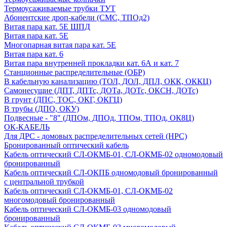
Термоусаживаемые трубки ТУТ
Абонентские дроп-кабели (СМС, ТПОд2)
Витая пара кат. 5Е ШПД
Витая пара кат. 5Е
Многопарная витая пара кат. 5E
Витая пара кат. 6
Витая пара внутренней прокладки кат. 6А и кат. 7
Станционные распределительные (ОБР)
В кабельную канализацию (ТОЛ, ДОЛ, ДПЛ, ОКК, ОККЦ)
Самонесущие (ДПТ, ДПТс, ДОТа, ДОТс, ОКСН, ДОТс)
В грунт (ДПС, ТОС, ОКГ, ОКГЦ)
В трубы (ДПО, ОКУ)
Подвесные - "8" (ДПОм, ДПОд, ТПОм, ТПОд, ОК8Ц)
ОК-КАБЕЛЬ
Для ДРС - домовых распределительных сетей (НРС)
Бронированный оптический кабель
Кабель оптический СЛ-ОКМБ-01, СЛ-ОКМБ-02 одномодовый
бронированный
Кабель оптический СЛ-ОКПБ одномодовый бронированный
с центральной трубкой
Кабель оптический СЛ-ОКМБ-01, СЛ-ОКМБ-02
многомодовый бронированный
Кабель оптический СЛ-ОКМБ-03 одномодовый
бронированный