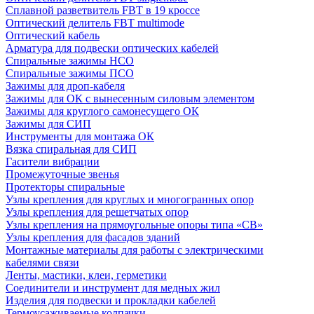
Сплавной разветвитель FBT в 19 кроссе
Оптический делитель FBT multimode
Оптический кабель
Арматура для подвески оптических кабелей
Спиральные зажимы НСО
Спиральные зажимы ПСО
Зажимы для дроп-кабеля
Зажимы для ОК с вынесенным силовым элементом
Зажимы для круглого самонесущего ОК
Зажимы для СИП
Инструменты для монтажа ОК
Вязка спиральная для СИП
Гасители вибрации
Промежуточные звенья
Протекторы спиральные
Узлы крепления для круглых и многогранных опор
Узлы крепления для решетчатых опор
Узлы крепления на прямоугольные опоры типа «СВ»
Узлы крепления для фасадов зданий
Монтажные материалы для работы с электрическими
кабелями связи
Ленты, мастики, клеи, герметики
Соединители и инструмент для медных жил
Изделия для подвески и прокладки кабелей
Термоусаживаемые колпачки