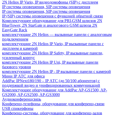
2N Helios IP Vario, IP видеодомофоны (SIP) с дисплеем
IP системы оповещения, SIP системы оповещения
IP системы оповещения, SIP системы оповещения
IP (SIP) системы оповещения с функцией обратной связи
Комплектующее оборудование для PRI-GSM шлюзов 2N
BlueTower, 2N StarGate и аналогового GSM шлюза 2N
EasyGate Rack
комплектующие 2N Helios — вызывные панели с аналоговым
подключением
комплектующие 2N Helios IP Vario, IP вызывные панели с
дисплеем и камерой
комплектующие 2N Helios IP Safety, IP вызывные панели,
усиленный корпус
комплектующие 2N Helios IP Uni, IP вызывные панели
базового уровня
комплектующие 2N Helios IP - IP вызывные панели с камерой
Мини IP АТС для офиса
AddPac IPNext180/190 – IP АТС (до 50/100 абонентов) с
поддержкой видео и унифицированных коммуникаций
Комплектующее оборудование для AddPac AP-GS1500, AP-
GS2000, AP-GS2500, AP-GS3000
Аудиоконференцсвязь
Конференц-телефоны, оборудование для конференц-связи
USB спикерфоны
Конференц-системы, оборудование для конференц-залов