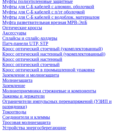
Муфты полиэтиленовые защитные
Муфты для С-Б кабелей с алюмин. оболочкой
Муфты для С-Б кабелей с п/эт оболочкой
Муфты для С-Б кабелей с водоблок. материалом
Муфта разветвительная врезная МРВ-ЭпБ
Оптические кроссы
Аксессуары
Сплайсы и сплайс-холдеры
Патч-панели UTP, STP
Кросс оптический стоечный (укомплектованный)
Кросс оптический настенный (укомплектованный)
Кросс оптический настенный
Кросс оптический стоечный
Кросс оптический в промышленной упаковке
Заземление и молниезащита
Молниезащита
Заземление
Молниеприемники стрежневые и компоненты
Зажимы и держатели
Ограничители импульсных перенапряжений (УЗИП и
разрядники)
Токоотводы
Соединители и клеммы
Тросовая молниезащита
Устройства энергосберегающие