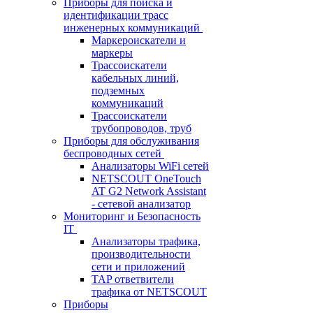
Приборы для поиска и
идентификации трасс
инженерных коммуникаций
Маркероискатели и
маркеры
Трассоискатели
кабельных линий,
подземных
коммуникаций
Трассоискатели
трубопроводов, труб
Приборы для обслуживания
беспроводных сетей
Анализаторы WiFi сетей
NETSCOUT OneTouch
AT G2 Network Assistant
- сетевой анализатор
Мониторинг и Безопасность
IT
Анализаторы трафика,
производительности
сети и приложений
TAP ответвители
трафика от NETSCOUT
Приборы