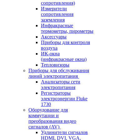
сопротивления)
Измерители
сопротивления
заземления
Инфракрасные
термометры, пирометры
Аксессуары
Приборы для контроля
воздуха
ИК-окна
(инфракрасные окна)
Тепловизоры
Приборы для обслуживания
линий электропитания
Анализаторы сети
электропитания
Регистраторы
электроэнергии Fluke
1730
Оборудование для
коммутации и
преобразования видео
сигналов (AV)
Удлинители сигналов
HDMI, DVI, VGA,