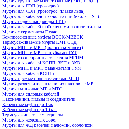
Муфты грунтовые магистральные (спец. вводы)
Муфты для ЛЭП (грозотрос)
Муфты для ЛЭП (грозотрос, плавка льда)
Муфты для кабельной канализации (вводы ТУТ)
Муфты подвесные (вводы ТУТ)
Муфты для кабелей с оболочками из полиэтилена
Муфты с герметиком Пуласт
Компрессионные муфты BCCK/MBBCK
Термоусаживаемые муфты КМТ ССД
Муфты МПП и МРП (полный комплект)
Муфты МПП и МРП с трубками ТУТ
Муфты газонепроницаемые типа МГНМ
Муфты для кабелей КСПП, ЗКП и ЗКВ
Муфты МПП и МРП с манжетами ТУМ
Муфты для кабеля КСППг
Муфты прямые полиэтиленовые МПП
Муфты разветвительные полиэтиленовые МРП
Муфты тупиковые МТ и МТО
Муфты для силовых кабелей
Наконечники, гильзы и соединители
Кабельные муфты до 1кв.
Кабельные муфты до 10 кв.
Термоусаживаемые материалы
Муфты для железных дорог
Муфты для ЖД кабелей с алюмин. оболочкой