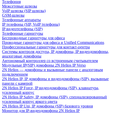
Телефония
Межсетевые шлюзы
VoIP шлюзы (SIP шлюзы)
GSM-шлюзы
Телефонные аппараты
IP телефоны (SIP, VoIP телефоны)
IP видеотелефоны (SIP)
Телефонные гарнитуры
Беспроводные гарнитуры для офиса
Проводные гарнитуры для офиса и Unified Communications
Профессиональные гарнитуры для контакт-центра
Системы контроля доступа, IP домофоны, IP видеодомофоны,
аналоговые домофоны
Автономный контроллер со встроенным считывателем
Модульные IP(SIP) домофоны 2N Helios IP Verso
2N Helios — домофоны и вызывные панели с аналоговым
подключением
2N Helios IP, IP домофоны и видеодомофоны (SIP), вызывные
панели с камерой
2N Helios IP Force, IP видеодомофоны (SIP), клавиатура,
усиленный корпус
2N Helios IP Safety, IP домофоны (SIP), специализированный
усиленный корпус яркого цвета
2N Helios IP Uni, IP домофоны (SIP) базового уровня
Монитор для IP-видеодомофона 2N Helios IP