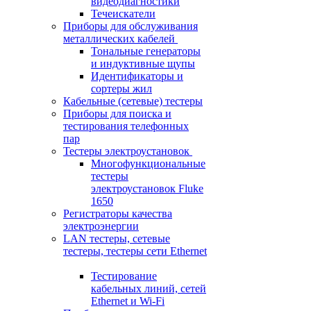
видеодиагностики
Течеискатели
Приборы для обслуживания
металлических кабелей
Тональные генераторы
и индуктивные щупы
Идентификаторы и
сортеры жил
Кабельные (сетевые) тестеры
Приборы для поиска и
тестирования телефонных
пар
Тестеры электроустановок
Многофункциональные
тестеры
электроустановок Fluke
1650
Регистраторы качества
электроэнергии
LAN тестеры, сетевые
тестеры, тестеры сети Ethernet
Тестирование
кабельных линий, сетей
Ethernet и Wi-Fi