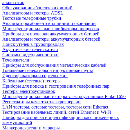
анализатор
Обслуживание абонентских линий
Анализаторы и тестеры ADSL
Тестовые телефонные трубки
Анализаторы абонентских линий и окончаний
Многофункциональные калибраторы процессов
Приборы для проверки аккумуляторных батарей
Анализаторы и тестеры аккумуляторных батарей
Поиск утечек в трубопроводах
Акустические течеискатели
Системы видеодиагностики
Течеискатели
Приборы для обслуживания металлических кабелей
Тональные генераторы и индуктивные щупы
Идентификаторы и сортеры жил
Кабельные (сетевые) тестеры
Приборы для поиска и тестирования телефонных пар
Тестеры электроустановок
Многофункциональные тестеры электроустановок Fluke 1650
Регистраторы качества электроэнергии
LAN тестеры, сетевые тестеры, тестеры сети Ethernet
Тестирование кабельных линий, сетей Ethernet и Wi-Fi
Приборы для поиска и идентификации трасс инженерных
коммуникаций
Маркероискатели и маркеры