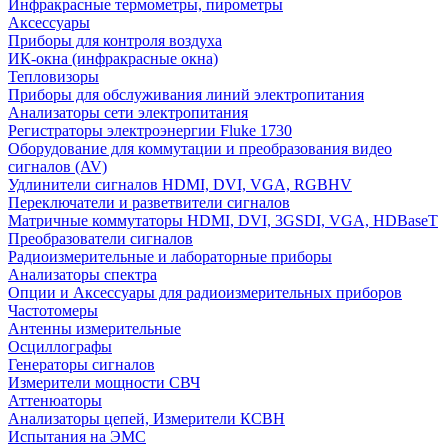
Инфракрасные термометры, пирометры
Аксессуары
Приборы для контроля воздуха
ИК-окна (инфракрасные окна)
Тепловизоры
Приборы для обслуживания линий электропитания
Анализаторы сети электропитания
Регистраторы электроэнергии Fluke 1730
Оборудование для коммутации и преобразования видео
сигналов (AV)
Удлинители сигналов HDMI, DVI, VGA, RGBHV
Переключатели и разветвители сигналов
Матричные коммутаторы HDMI, DVI, 3GSDI, VGA, HDBaseT
Преобразователи сигналов
Радиоизмерительные и лабораторные приборы
Анализаторы спектра
Опции и Аксессуары для радиоизмерительных приборов
Частотомеры
Антенны измерительные
Осциллографы
Генераторы сигналов
Измерители мощности СВЧ
Аттенюаторы
Анализаторы цепей, Измерители КСВН
Испытания на ЭМС