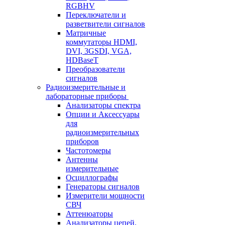
RGBHV
Переключатели и
разветвители сигналов
Матричные
коммутаторы HDMI,
DVI, 3GSDI, VGA,
HDBaseT
Преобразователи
сигналов
Радиоизмерительные и
лабораторные приборы
Анализаторы спектра
Опции и Аксессуары
для
радиоизмерительных
приборов
Частотомеры
Антенны
измерительные
Осциллографы
Генераторы сигналов
Измерители мощности
СВЧ
Аттенюаторы
Анализаторы цепей,