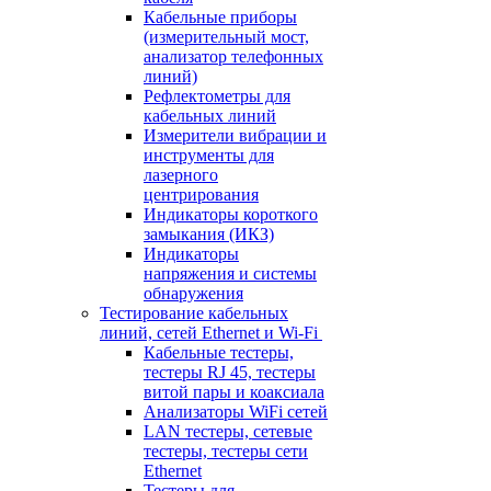
Кабельные приборы
(измерительный мост,
анализатор телефонных
линий)
Рефлектометры для
кабельных линий
Измерители вибрации и
инструменты для
лазерного
центрирования
Индикаторы короткого
замыкания (ИКЗ)
Индикаторы
напряжения и системы
обнаружения
Тестирование кабельных
линий, сетей Ethernet и Wi-Fi
Кабельные тестеры,
тестеры RJ 45, тестеры
витой пары и коаксиала
Анализаторы WiFi сетей
LAN тестеры, сетевые
тестеры, тестеры сети
Ethernet
Тестеры для