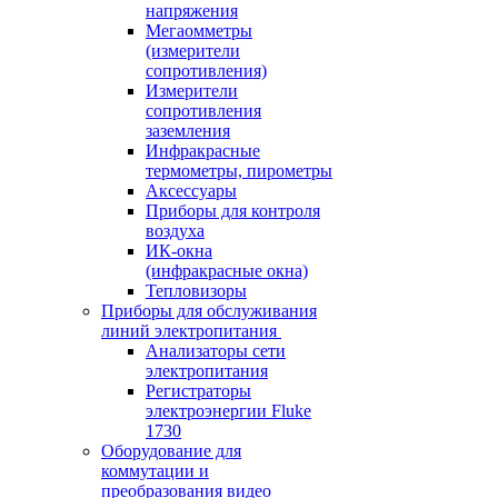
напряжения
Мегаомметры
(измерители
сопротивления)
Измерители
сопротивления
заземления
Инфракрасные
термометры, пирометры
Аксессуары
Приборы для контроля
воздуха
ИК-окна
(инфракрасные окна)
Тепловизоры
Приборы для обслуживания
линий электропитания
Анализаторы сети
электропитания
Регистраторы
электроэнергии Fluke
1730
Оборудование для
коммутации и
преобразования видео