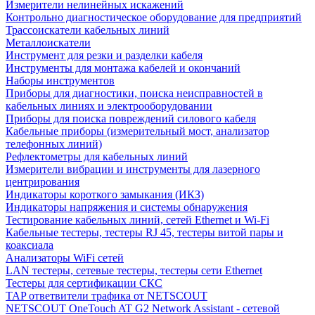
Измерители нелинейных искажений
Контрольно диагностическое оборудование для предприятий
Трассоискатели кабельных линий
Металлоискатели
Инструмент для резки и разделки кабеля
Инструменты для монтажа кабелей и окончаний
Наборы инструментов
Приборы для диагностики, поиска неисправностей в
кабельных линиях и электрооборудовании
Приборы для поиска повреждений силового кабеля
Кабельные приборы (измерительный мост, анализатор
телефонных линий)
Рефлектометры для кабельных линий
Измерители вибрации и инструменты для лазерного
центрирования
Индикаторы короткого замыкания (ИКЗ)
Индикаторы напряжения и системы обнаружения
Тестирование кабельных линий, сетей Ethernet и Wi-Fi
Кабельные тестеры, тестеры RJ 45, тестеры витой пары и
коаксиала
Анализаторы WiFi сетей
LAN тестеры, сетевые тестеры, тестеры сети Ethernet
Тестеры для сертификации СКС
TAP ответвители трафика от NETSCOUT
NETSCOUT OneTouch AT G2 Network Assistant - сетевой