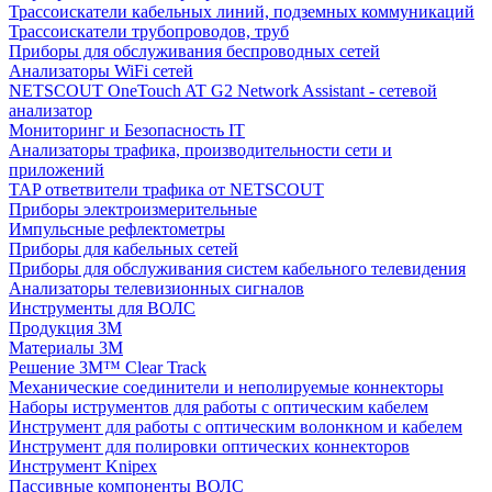
Трассоискатели кабельных линий, подземных коммуникаций
Трассоискатели трубопроводов, труб
Приборы для обслуживания беспроводных сетей
Анализаторы WiFi сетей
NETSCOUT OneTouch AT G2 Network Assistant - сетевой
анализатор
Мониторинг и Безопасность IT
Анализаторы трафика, производительности сети и
приложений
TAP ответвители трафика от NETSCOUT
Приборы электроизмерительные
Импульсные рефлектометры
Приборы для кабельных сетей
Приборы для обслуживания систем кабельного телевидения
Анализаторы телевизионных сигналов
Инструменты для ВОЛС
Продукция 3M
Материалы 3М
Решение 3M™ Clear Track
Механические соединители и неполируемые коннекторы
Наборы иструментов для работы с оптическим кабелем
Инструмент для работы с оптическим волонкном и кабелем
Инструмент для полировки оптических коннекторов
Инструмент Knipex
Пассивные компоненты ВОЛС