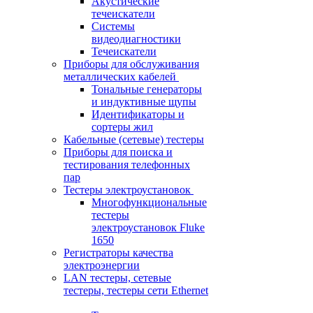
Акустические
течеискатели
Системы
видеодиагностики
Течеискатели
Приборы для обслуживания
металлических кабелей
Тональные генераторы
и индуктивные щупы
Идентификаторы и
сортеры жил
Кабельные (сетевые) тестеры
Приборы для поиска и
тестирования телефонных
пар
Тестеры электроустановок
Многофункциональные
тестеры
электроустановок Fluke
1650
Регистраторы качества
электроэнергии
LAN тестеры, сетевые
тестеры, тестеры сети Ethernet