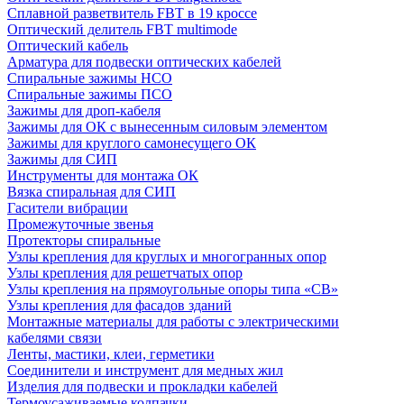
Сплавной разветвитель FBT в 19 кроссе
Оптический делитель FBT multimode
Оптический кабель
Арматура для подвески оптических кабелей
Спиральные зажимы НСО
Спиральные зажимы ПСО
Зажимы для дроп-кабеля
Зажимы для ОК с вынесенным силовым элементом
Зажимы для круглого самонесущего ОК
Зажимы для СИП
Инструменты для монтажа ОК
Вязка спиральная для СИП
Гасители вибрации
Промежуточные звенья
Протекторы спиральные
Узлы крепления для круглых и многогранных опор
Узлы крепления для решетчатых опор
Узлы крепления на прямоугольные опоры типа «СВ»
Узлы крепления для фасадов зданий
Монтажные материалы для работы с электрическими
кабелями связи
Ленты, мастики, клеи, герметики
Соединители и инструмент для медных жил
Изделия для подвески и прокладки кабелей
Термоусаживаемые колпачки