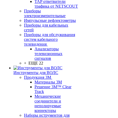
TAP ответвители
трафика от NETSCOUT
Приборы
электроизмерительные
Импульсные рефлектометры
Приборы для кабельных
сетей
Приборы для обслуживания
систем кабельного
телевидения
Анализаторы
телевизионных
сигналов
+ ЕЩЕ 22
Инструменты для ВОЛС
Продукция 3M
Материалы 3М
Решение 3M™ Clear
Track
Механические
соединители и
неполируемые
коннекторы
Наборы иструментов для