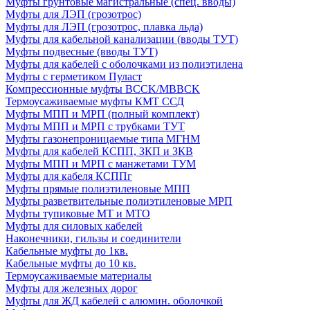
Муфты грунтовые магистральные (спец. вводы)
Муфты для ЛЭП (грозотрос)
Муфты для ЛЭП (грозотрос, плавка льда)
Муфты для кабельной канализации (вводы ТУТ)
Муфты подвесные (вводы ТУТ)
Муфты для кабелей с оболочками из полиэтилена
Муфты с герметиком Пуласт
Компрессионные муфты BCCK/MBBCK
Термоусаживаемые муфты КМТ ССД
Муфты МПП и МРП (полный комплект)
Муфты МПП и МРП с трубками ТУТ
Муфты газонепроницаемые типа МГНМ
Муфты для кабелей КСПП, ЗКП и ЗКВ
Муфты МПП и МРП с манжетами ТУМ
Муфты для кабеля КСППг
Муфты прямые полиэтиленовые МПП
Муфты разветвительные полиэтиленовые МРП
Муфты тупиковые МТ и МТО
Муфты для силовых кабелей
Наконечники, гильзы и соединители
Кабельные муфты до 1кв.
Кабельные муфты до 10 кв.
Термоусаживаемые материалы
Муфты для железных дорог
Муфты для ЖД кабелей с алюмин. оболочкой