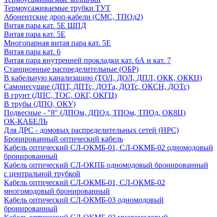
Термоусаживаемые трубки ТУТ
Абонентские дроп-кабели (СМС, ТПОд2)
Витая пара кат. 5Е ШПД
Витая пара кат. 5Е
Многопарная витая пара кат. 5E
Витая пара кат. 6
Витая пара внутренней прокладки кат. 6А и кат. 7
Станционные распределительные (ОБР)
В кабельную канализацию (ТОЛ, ДОЛ, ДПЛ, ОКК, ОККЦ)
Самонесущие (ДПТ, ДПТс, ДОТа, ДОТс, ОКСН, ДОТс)
В грунт (ДПС, ТОС, ОКГ, ОКГЦ)
В трубы (ДПО, ОКУ)
Подвесные - "8" (ДПОм, ДПОд, ТПОм, ТПОд, ОК8Ц)
ОК-КАБЕЛЬ
Для ДРС - домовых распределительных сетей (НРС)
Бронированный оптический кабель
Кабель оптический СЛ-ОКМБ-01, СЛ-ОКМБ-02 одномодовый
бронированный
Кабель оптический СЛ-ОКПБ одномодовый бронированный
с центральной трубкой
Кабель оптический СЛ-ОКМБ-01, СЛ-ОКМБ-02
многомодовый бронированный
Кабель оптический СЛ-ОКМБ-03 одномодовый
бронированный