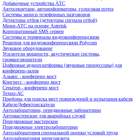
Добавочные устройства АТС
Автосекретари, автоинформаторы, голосовая почта
Системы записи телефонных разговоров
Детекторы отбоя (детекторы сигнала отбой)
Мини-АТС на основе Asterisk
Корпоративный SMS сервер
Системы и терминалы видеоконференцсвязи
Решения для видеоконференцсвязи Polycom
Звуковое оборудование
Усилители мощности, акустические системы,
громкоговорители
Цифровые аудиоплатформы (звуковые процессоры) для
конференц-залов
Альянс - конференц мост
Конгресс - конференц мост
Сенатор - конференц мост
Техно-АС
Приборы для поиска мест повреждений и испытания кабеля
КабелеДефектоискатели
Автолаборатории, передвижные лаборатории
Автомастерские для аварийных служб
Передвижные мастерские
Передвижные электролаборатории
Автолаборатория специальной оценки условий труда
Автолаборатория энергоаудита