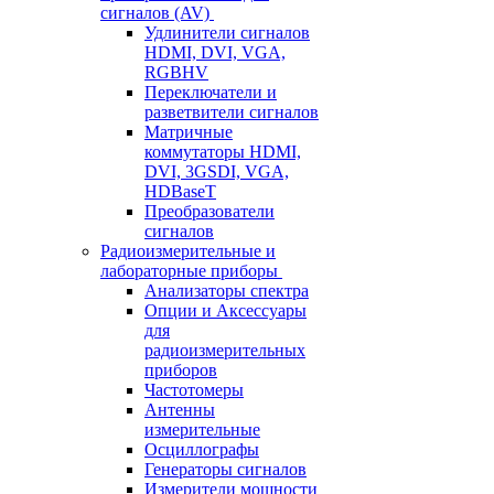
сигналов (AV)
Удлинители сигналов
HDMI, DVI, VGA,
RGBHV
Переключатели и
разветвители сигналов
Матричные
коммутаторы HDMI,
DVI, 3GSDI, VGA,
HDBaseT
Преобразователи
сигналов
Радиоизмерительные и
лабораторные приборы
Анализаторы спектра
Опции и Аксессуары
для
радиоизмерительных
приборов
Частотомеры
Антенны
измерительные
Осциллографы
Генераторы сигналов
Измерители мощности