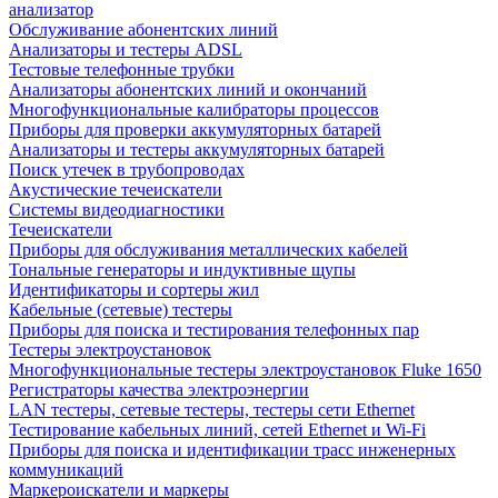
анализатор
Обслуживание абонентских линий
Анализаторы и тестеры ADSL
Тестовые телефонные трубки
Анализаторы абонентских линий и окончаний
Многофункциональные калибраторы процессов
Приборы для проверки аккумуляторных батарей
Анализаторы и тестеры аккумуляторных батарей
Поиск утечек в трубопроводах
Акустические течеискатели
Системы видеодиагностики
Течеискатели
Приборы для обслуживания металлических кабелей
Тональные генераторы и индуктивные щупы
Идентификаторы и сортеры жил
Кабельные (сетевые) тестеры
Приборы для поиска и тестирования телефонных пар
Тестеры электроустановок
Многофункциональные тестеры электроустановок Fluke 1650
Регистраторы качества электроэнергии
LAN тестеры, сетевые тестеры, тестеры сети Ethernet
Тестирование кабельных линий, сетей Ethernet и Wi-Fi
Приборы для поиска и идентификации трасс инженерных
коммуникаций
Маркероискатели и маркеры