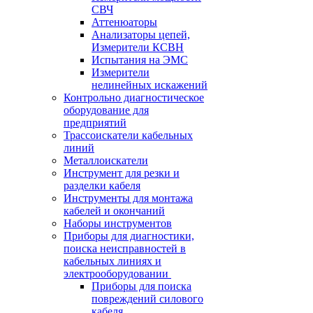
СВЧ
Аттенюаторы
Анализаторы цепей,
Измерители КСВН
Испытания на ЭМС
Измерители
нелинейных искажений
Контрольно диагностическое
оборудование для
предприятий
Трассоискатели кабельных
линий
Металлоискатели
Инструмент для резки и
разделки кабеля
Инструменты для монтажа
кабелей и окончаний
Наборы инструментов
Приборы для диагностики,
поиска неисправностей в
кабельных линиях и
электрооборудовании
Приборы для поиска
повреждений силового
кабеля