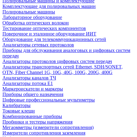
Полировальные машины и комплектующие
Комплектующие для полировальных машин
Полировальные машины
Лабораторное оборудование
Обработка оптических волокон
Тестирование оптических компонентов
Поверочное и эталонное оборудование ИИТ
Оборудование для телекоммуникационных сетей
Анализаторы сетевых протоколов
Приборы для обслуживания аналоговых и цифровых систем
передач
Анализаторы протоколов цифровых систем передач
Анализаторы транспортных сетей Ethernet, SDH/SONET,
OTN, Fiber Channel 1G, 10G, 40G, 100G, 200G, 400G
Анализаторы каналов ТЧ
Анализаторы потока Е1
Маркероискатели и маркеры
Приборы общего назначения
Цифровые профессиональные мультиметры
Калибраторы
Токовые клещи
Комбинированные приборы
Пробники и тестеры напряжения
Мегаомметры (измерители сопротивления)
Измерители сопротивления заземления