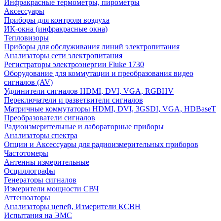
Инфракрасные термометры, пирометры
Аксессуары
Приборы для контроля воздуха
ИК-окна (инфракрасные окна)
Тепловизоры
Приборы для обслуживания линий электропитания
Анализаторы сети электропитания
Регистраторы электроэнергии Fluke 1730
Оборудование для коммутации и преобразования видео
сигналов (AV)
Удлинители сигналов HDMI, DVI, VGA, RGBHV
Переключатели и разветвители сигналов
Матричные коммутаторы HDMI, DVI, 3GSDI, VGA, HDBaseT
Преобразователи сигналов
Радиоизмерительные и лабораторные приборы
Анализаторы спектра
Опции и Аксессуары для радиоизмерительных приборов
Частотомеры
Антенны измерительные
Осциллографы
Генераторы сигналов
Измерители мощности СВЧ
Аттенюаторы
Анализаторы цепей, Измерители КСВН
Испытания на ЭМС