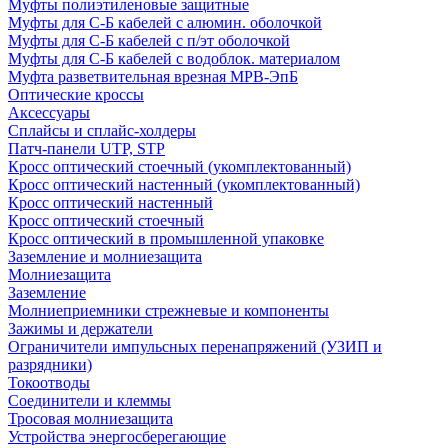
Муфты полиэтиленовые защитные
Муфты для С-Б кабелей с алюмин. оболочкой
Муфты для С-Б кабелей с п/эт оболочкой
Муфты для С-Б кабелей с водоблок. материалом
Муфта разветвительная врезная МРВ-ЭпБ
Оптические кроссы
Аксессуары
Сплайсы и сплайс-холдеры
Патч-панели UTP, STP
Кросс оптический стоечный (укомплектованный)
Кросс оптический настенный (укомплектованный)
Кросс оптический настенный
Кросс оптический стоечный
Кросс оптический в промышленной упаковке
Заземление и молниезащита
Молниезащита
Заземление
Молниеприемники стрежневые и компоненты
Зажимы и держатели
Ограничители импульсных перенапряжений (УЗИП и
разрядники)
Токоотводы
Соединители и клеммы
Тросовая молниезащита
Устройства энергосберегающие