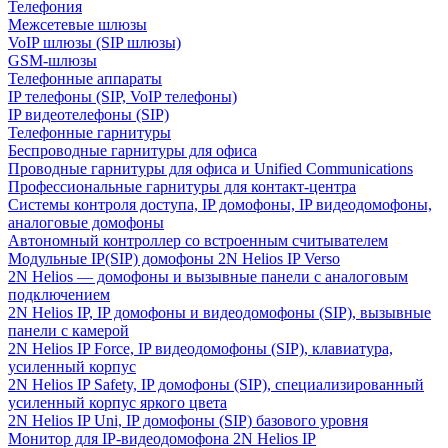
Телефония
Межсетевые шлюзы
VoIP шлюзы (SIP шлюзы)
GSM-шлюзы
Телефонные аппараты
IP телефоны (SIP, VoIP телефоны)
IP видеотелефоны (SIP)
Телефонные гарнитуры
Беспроводные гарнитуры для офиса
Проводные гарнитуры для офиса и Unified Communications
Профессиональные гарнитуры для контакт-центра
Системы контроля доступа, IP домофоны, IP видеодомофоны,
аналоговые домофоны
Автономный контроллер со встроенным считывателем
Модульные IP(SIP) домофоны 2N Helios IP Verso
2N Helios — домофоны и вызывные панели с аналоговым
подключением
2N Helios IP, IP домофоны и видеодомофоны (SIP), вызывные
панели с камерой
2N Helios IP Force, IP видеодомофоны (SIP), клавиатура,
усиленный корпус
2N Helios IP Safety, IP домофоны (SIP), специализированный
усиленный корпус яркого цвета
2N Helios IP Uni, IP домофоны (SIP) базового уровня
Монитор для IP-видеодомофона 2N Helios IP