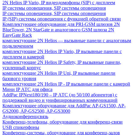
2N Helios IP Vario, IP видеодомофоны (SIP) с дисплеем
IP системы оповещения, SIP системы оповещения
IP системы оповещения, SIP системы оповещения
IP (SIP) системы оповещения с функцией обратной связи
Комплектующее оборудование для PRI-GSM шлюзов 2N
BlueTower, 2N StarGate и аналогового GSM шлюза 2N
EasyGate Rack
комплектующие 2N Helios — вызывные панели с аналоговым
подключением
комплектующие 2N Helios IP Vario, IP вызывные панели с
дисплеем и камерой
комплектующие 2N Helios IP Safety, IP вызывные панели,
усиленный корпус
комплектующие 2N Helios IP Uni, IP вызывные панели
базового уровня
комплектующие 2N Helios IP - IP вызывные панели с камерой
Мини IP АТС для офиса
AddPac IPNext180/190 – IP АТС (до 50/100 абонентов) с
поддержкой видео и унифицированных коммуникаций
Комплектующее оборудование для AddPac AP-GS1500, AP-
GS2000, AP-GS2500, AP-GS3000
Аудиоконференцсвязь
Конференц-телефоны, оборудование для конференц-связи
USB спикерфоны
Конференц-системы, оборудование для конференц-залов