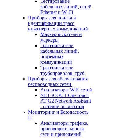
Тестирование
кабельных линий, сетей
Ethernet и Wi-Fi
Приборы для поиска и
идентификации трасс
инженерных коммуникаций
Маркероискатели и
маркеры
Трассоискатели
кабельных линий,
подземных
коммуникаций
Трассоискатели
трубопроводов, труб
Приборы для обслуживания
беспроводных сетей
Анализаторы WiFi сетей
NETSCOUT OneTouch
AT G2 Network Assistant
- сетевой анализатор
Мониторинг и Безопасность
IT
Анализаторы трафика,
производительности
сети и приложений