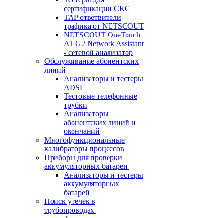
сертификации СКС
TAP ответвители
трафика от NETSCOUT
NETSCOUT OneTouch
AT G2 Network Assistant
- сетевой анализатор
Обслуживание абонентских
линий
Анализаторы и тестеры
ADSL
Тестовые телефонные
трубки
Анализаторы
абонентских линий и
окончаний
Многофункциональные
калибраторы процессов
Приборы для проверки
аккумуляторных батарей
Анализаторы и тестеры
аккумуляторных
батарей
Поиск утечек в
трубопроводах