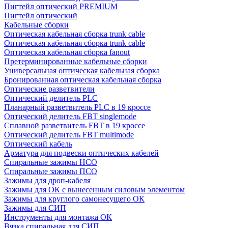
Пигтейл оптический PREMIUM
Пигтейл оптический
Кабельные сборки
Оптическая кабельная сборка trunk cable
Оптическая кабельная сборка trunk cable
Оптическая кабельная сборка fanout
Претерминированные кабельные сборки
Универсальная оптическая кабельная сборка
Бронированная оптическая кабельная сборка
Оптические разветвители
Оптический делитель PLC
Планарный разветвитель PLC в 19 кроссе
Оптический делитель FBT singlemode
Сплавной разветвитель FBT в 19 кроссе
Оптический делитель FBT multimode
Оптический кабель
Арматура для подвески оптических кабелей
Спиральные зажимы НСО
Спиральные зажимы ПСО
Зажимы для дроп-кабеля
Зажимы для ОК с вынесенным силовым элементом
Зажимы для круглого самонесущего ОК
Зажимы для СИП
Инструменты для монтажа ОК
Вязка спиральная для СИП