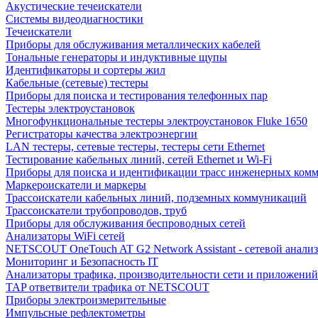
Акустические течеискатели
Системы видеодиагностики
Течеискатели
Приборы для обслуживания металлических кабелей
Тональные генераторы и индуктивные щупы
Идентификаторы и сортеры жил
Кабельные (сетевые) тестеры
Приборы для поиска и тестирования телефонных пар
Тестеры электроустановок
Многофункциональные тестеры электроустановок Fluke 1650
Регистраторы качества электроэнергии
LAN тестеры, сетевые тестеры, тестеры сети Ethernet
Тестирование кабельных линий, сетей Ethernet и Wi-Fi
Приборы для поиска и идентификации трасс инженерных ком
Маркероискатели и маркеры
Трассоискатели кабельных линий, подземных коммуникаций
Трассоискатели трубопроводов, труб
Приборы для обслуживания беспроводных сетей
Анализаторы WiFi сетей
NETSCOUT OneTouch AT G2 Network Assistant - сетевой анализ
Мониторинг и Безопасность IT
Анализаторы трафика, производительности сети и приложений
TAP ответвители трафика от NETSCOUT
Приборы электроизмерительные
Импульсные рефлектометры