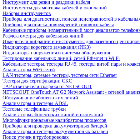
Инструмент для резки и разделки кабеля
Инструменты для монтажа кабелей и окончаний
Наборы инструментов
Приборы для диагностики, поиска неисправностей в кабельны
Приборы для поиска повреждений силового кабеля
Кабельные приборы (измерительный мост, анализатор телефон
Рефлектометры для кабельных линий
Измерители вибрации и инструменты для лазерного центриро
Индикаторы короткого замыкания (ИКЗ)
Индикаторы напряжения и системы обнаружения
Тестирование кабельных линий, сетей Ethernet и Wi-Fi
Кабельные тестеры, тестеры RJ 45, тестеры витой пары и коакс
Анализаторы WiFi сетей
LAN тестеры, сетевые тестеры, тестеры сети Ethernet
Тестеры для сертификации СКС
TAP ответвители трафика от NETSCOUT
NETSCOUT OneTouch AT G2 Network Assistant - сетевой анализ
Обслуживание абонентских линий
Анализаторы и тестеры ADSL
Тестовые телефонные трубки
Анализаторы абонентских линий и окончаний
Многофункциональные калибраторы процессов
Приборы для проверки аккумуляторных батарей
Анализаторы и тестеры аккумуляторных батарей
Поиск утечек в трубопроводах