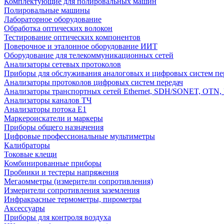
Комплектующие для полировальных машин
Полировальные машины
Лабораторное оборудование
Обработка оптических волокон
Тестирование оптических компонентов
Поверочное и эталонное оборудование ИИТ
Оборудование для телекоммуникационных сетей
Анализаторы сетевых протоколов
Приборы для обслуживания аналоговых и цифровых систем пе
Анализаторы протоколов цифровых систем передач
Анализаторы транспортных сетей Ethernet, SDH/SONET, OTN, F
Анализаторы каналов ТЧ
Анализаторы потока Е1
Маркероискатели и маркеры
Приборы общего назначения
Цифровые профессиональные мультиметры
Калибраторы
Токовые клещи
Комбинированные приборы
Пробники и тестеры напряжения
Мегаомметры (измерители сопротивления)
Измерители сопротивления заземления
Инфракрасные термометры, пирометры
Аксессуары
Приборы для контроля воздуха