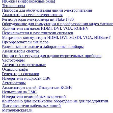
ИК-окна (инфракрасные окна)
Тепловизоры
Приборы для обслуживания линий электропитания
Анализаторы сети электропитания
Регистраторы электроэнергии Fluke 1730
Оборудование для коммутации и преобразования видео сигнал
Удлинители сигналов HDMI, DVI, VGA, RGBHV
Переключатели и разветвители сигналов
Матричные коммутаторы HDMI, DVI, 3GSDI, VGA, HDBaseT
Преобразователи сигналов
Радиоизмерительные и лабораторные приборы
Анализаторы спектра
Опции и Аксессуары для радиоизмерительных приборов
Частотомеры
Антенны измерительные
Осциллографы
Генераторы сигналов
Измерители мощности СВЧ
Аттенюаторы
Анализаторы цепей, Измерители КСВН
Испытания на ЭМС
Измерители нелинейных искажений
Контрольно диагностическое оборудование для предприятий
Трассоискатели кабельных линий
Металлоискатели