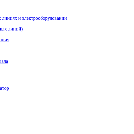
х линиях и электрооборудовании
ных линий)
вания
иала
атор