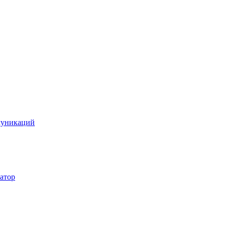
муникаций
атор