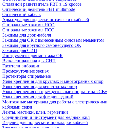
Сплавной разветвитель FBT в 19 кроссе
Оптический делитель FBT multimode
Оптический кабель
Арматура для подвески оптических кабелей
Спиральные зажимы НСО
Спиральные зажимы ПСО
Зажимы для дроп-кабеля
Зажимы для ОК с вынесенным силовым элементом
Зажимы для круглого самонесущего ОК
Зажимы для СИП
Инструменты для монтажа ОК
Вязка спиральная для СИП
Гасители вибрации
Промежуточные звенья
Протекторы спиральные
Узлы крепления для круглых и многогранных опор
Узлы крепления для решетчатых опор
Узлы крепления на прямоугольные опоры типа «СВ»
Узлы крепления для фасадов зданий
Монтажные материалы для работы с электрическими
кабелями связи
Ленты, мастики, клеи, герметики
Соединители и инструмент для медных жил
Изделия для подвески и прокладки кабелей
Термоусаживаемые колпачки