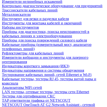
Измерители нелинейных искажений
Контрольно диагностическое оборудование для предприятий
Трассоискатели кабельных линий
Металлоискатели
Инструмент для резки и разделки кабеля
Инструменты для монтажа кабелей и окончаний
Наборы инструментов
Приборы для диагностики, поиска неисправностей в
кабельных линиях и электрооборудовании
Приборы для поиска повреждений силового кабеля
Кабельные приборы (измерительный мост, анализатор
телефонных линий)
Рефлектометры для кабельных линий
Измерители вибрации и инструменты для лазерного
центрирования
Индикаторы короткого замыкания (ИКЗ)
Индикаторы напряжения и системы обнаружения
Тестирование кабельных линий, сетей Ethernet и Wi-Fi
Кабельные тестеры, тестеры RJ 45, тестеры витой пары и
коаксиала
Анализаторы WiFi сетей
LAN тестеры, сетевые тестеры, тестеры сети Ethernet
Тестеры для сертификации СКС
TAP ответвители трафика от NETSCOUT
NETSCOUT OneTouch AT G2 Network Assistant - сетевой