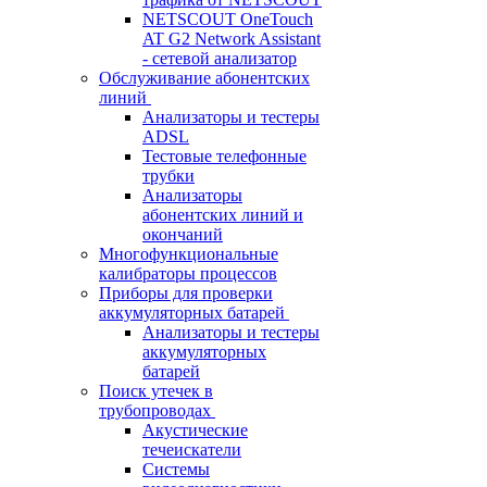
NETSCOUT OneTouch
AT G2 Network Assistant
- сетевой анализатор
Обслуживание абонентских
линий
Анализаторы и тестеры
ADSL
Тестовые телефонные
трубки
Анализаторы
абонентских линий и
окончаний
Многофункциональные
калибраторы процессов
Приборы для проверки
аккумуляторных батарей
Анализаторы и тестеры
аккумуляторных
батарей
Поиск утечек в
трубопроводах
Акустические
течеискатели
Системы