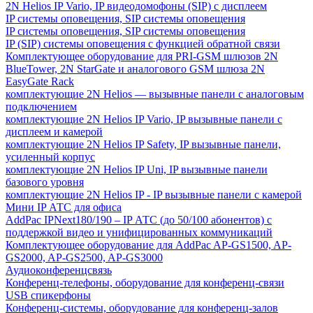
2N Helios IP Vario, IP видеодомофоны (SIP) с дисплеем
IP системы оповещения, SIP системы оповещения
IP системы оповещения, SIP системы оповещения
IP (SIP) системы оповещения с функцией обратной связи
Комплектующее оборудование для PRI-GSM шлюзов 2N
BlueTower, 2N StarGate и аналогового GSM шлюза 2N
EasyGate Rack
комплектующие 2N Helios — вызывные панели с аналоговым
подключением
комплектующие 2N Helios IP Vario, IP вызывные панели с
дисплеем и камерой
комплектующие 2N Helios IP Safety, IP вызывные панели,
усиленный корпус
комплектующие 2N Helios IP Uni, IP вызывные панели
базового уровня
комплектующие 2N Helios IP - IP вызывные панели с камерой
Мини IP АТС для офиса
AddPac IPNext180/190 – IP АТС (до 50/100 абонентов) с
поддержкой видео и унифицированных коммуникаций
Комплектующее оборудование для AddPac AP-GS1500, AP-
GS2000, AP-GS2500, AP-GS3000
Аудиоконференцсвязь
Конференц-телефоны, оборудование для конференц-связи
USB спикерфоны
Конференц-системы, оборудование для конференц-залов