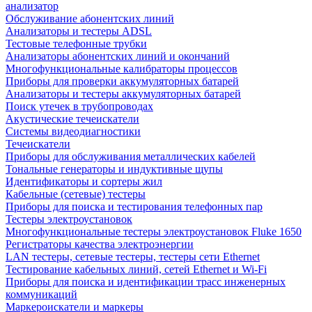
анализатор
Обслуживание абонентских линий
Анализаторы и тестеры ADSL
Тестовые телефонные трубки
Анализаторы абонентских линий и окончаний
Многофункциональные калибраторы процессов
Приборы для проверки аккумуляторных батарей
Анализаторы и тестеры аккумуляторных батарей
Поиск утечек в трубопроводах
Акустические течеискатели
Системы видеодиагностики
Течеискатели
Приборы для обслуживания металлических кабелей
Тональные генераторы и индуктивные щупы
Идентификаторы и сортеры жил
Кабельные (сетевые) тестеры
Приборы для поиска и тестирования телефонных пар
Тестеры электроустановок
Многофункциональные тестеры электроустановок Fluke 1650
Регистраторы качества электроэнергии
LAN тестеры, сетевые тестеры, тестеры сети Ethernet
Тестирование кабельных линий, сетей Ethernet и Wi-Fi
Приборы для поиска и идентификации трасс инженерных
коммуникаций
Маркероискатели и маркеры