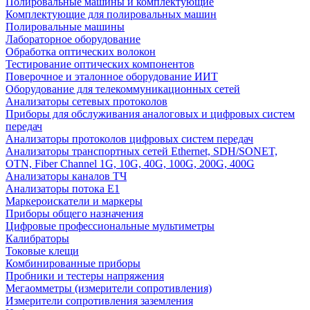
Полировальные машины и комплектующие
Комплектующие для полировальных машин
Полировальные машины
Лабораторное оборудование
Обработка оптических волокон
Тестирование оптических компонентов
Поверочное и эталонное оборудование ИИТ
Оборудование для телекоммуникационных сетей
Анализаторы сетевых протоколов
Приборы для обслуживания аналоговых и цифровых систем
передач
Анализаторы протоколов цифровых систем передач
Анализаторы транспортных сетей Ethernet, SDH/SONET,
OTN, Fiber Channel 1G, 10G, 40G, 100G, 200G, 400G
Анализаторы каналов ТЧ
Анализаторы потока Е1
Маркероискатели и маркеры
Приборы общего назначения
Цифровые профессиональные мультиметры
Калибраторы
Токовые клещи
Комбинированные приборы
Пробники и тестеры напряжения
Мегаомметры (измерители сопротивления)
Измерители сопротивления заземления