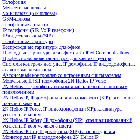
Телефония
Межсетевые шлюзы
VoIP шлюзы (SIP шлюзы)
GSM-шлюзы
Телефонные аппараты
IP телефоны (SIP, VoIP телефоны)
IP видеотелефоны (SIP)
Телефонные гарнитуры
Беспроводные гарнитуры для офиса
Проводные гарнитуры для офиса и Unified Communications
Профессиональные гарнитуры для контакт-центра
Системы контроля доступа, IP домофоны, IP видеодомофоны,
аналоговые домофоны
Автономный контроллер со встроенным считывателем
Модульные IP(SIP) домофоны 2N Helios IP Verso
2N Helios — домофоны и вызывные панели с аналоговым
подключением
2N Helios IP, IP домофоны и видеодомофоны (SIP), вызывные
панели с камерой
2N Helios IP Force, IP видеодомофоны (SIP), клавиатура,
усиленный корпус
2N Helios IP Safety, IP домофоны (SIP), специализированный
усиленный корпус яркого цвета
2N Helios IP Uni, IP домофоны (SIP) базового уровня
Монитор для IP-видеодомофона 2N Helios IP