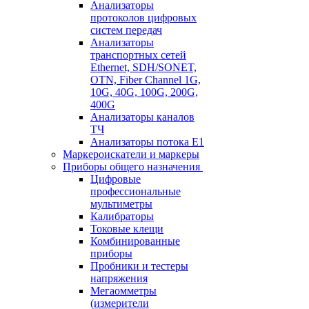
Анализаторы
протоколов цифровых
систем передач
Анализаторы
транспортных сетей
Ethernet, SDH/SONET,
OTN, Fiber Channel 1G,
10G, 40G, 100G, 200G,
400G
Анализаторы каналов
ТЧ
Анализаторы потока Е1
Маркероискатели и маркеры
Приборы общего назначения
Цифровые
профессиональные
мультиметры
Калибраторы
Токовые клещи
Комбинированные
приборы
Пробники и тестеры
напряжения
Мегаомметры
(измерители