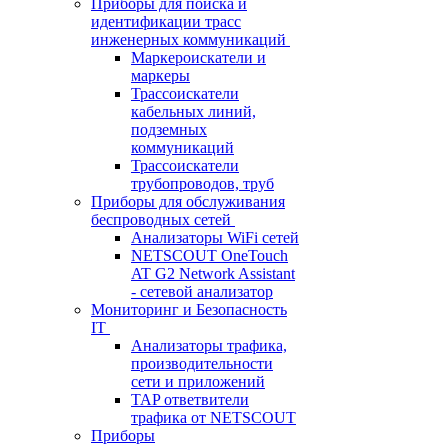
Приборы для поиска и
идентификации трасс
инженерных коммуникаций
Маркероискатели и
маркеры
Трассоискатели
кабельных линий,
подземных
коммуникаций
Трассоискатели
трубопроводов, труб
Приборы для обслуживания
беспроводных сетей
Анализаторы WiFi сетей
NETSCOUT OneTouch
AT G2 Network Assistant
- сетевой анализатор
Мониторинг и Безопасность
IT
Анализаторы трафика,
производительности
сети и приложений
TAP ответвители
трафика от NETSCOUT
Приборы