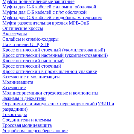
Муфты полиэтиленовые защитные
Муфты для С-Б кабелей с алюмин. оболочкой
Муфты для С-Б кабелей с п/эт оболочкой
Муфты для С-Б кабелей с водоблок. материалом
Муфта разветвительная врезная МРВ-ЭпБ
Оптические кроссы
Аксессуары
Сплайсы и сплайс-холдеры
Патч-панели UTP, STP
Кросс оптический стоечный (укомплектованный)
Кросс оптический настенный (укомплектованный)
Кросс оптический настенный
Кросс оптический стоечный
Кросс оптический в промышленной упаковке
Заземление и молниезащита
Молниезащита
Заземление
Молниеприемники стрежневые и компоненты
Зажимы и держатели
Ограничители импульсных перенапряжений (УЗИП и
разрядники)
Токоотводы
Соединители и клеммы
Тросовая молниезащита
Устройства энергосберегающие