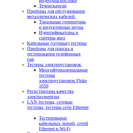
видеодиагностики
Течеискатели
Приборы для обслуживания
металлических кабелей
Тональные генераторы
и индуктивные щупы
Идентификаторы и
сортеры жил
Кабельные (сетевые) тестеры
Приборы для поиска и
тестирования телефонных
пар
Тестеры электроустановок
Многофункциональные
тестеры
электроустановок Fluke
1650
Регистраторы качества
электроэнергии
LAN тестеры, сетевые
тестеры, тестеры сети Ethernet
Тестирование
кабельных линий, сетей
Ethernet и Wi-Fi