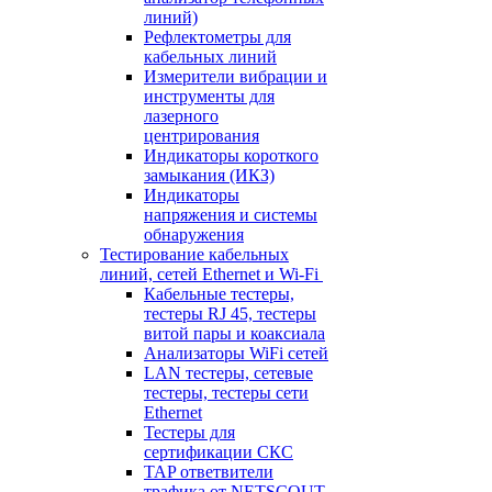
линий)
Рефлектометры для
кабельных линий
Измерители вибрации и
инструменты для
лазерного
центрирования
Индикаторы короткого
замыкания (ИКЗ)
Индикаторы
напряжения и системы
обнаружения
Тестирование кабельных
линий, сетей Ethernet и Wi-Fi
Кабельные тестеры,
тестеры RJ 45, тестеры
витой пары и коаксиала
Анализаторы WiFi сетей
LAN тестеры, сетевые
тестеры, тестеры сети
Ethernet
Тестеры для
сертификации СКС
TAP ответвители
трафика от NETSCOUT