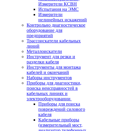
Измерители КСВН
Испытания на ЭМС
Измерители
нелинейных искажений
Контрольно диагностическое
оборудование для
предприятий
Трассоискатели кабельных
линий
Металлоискатели
Инструмент для резки и
разделки кабеля
Инструменты для монтажа
кабелей и окончаний
Наборы инструментов
Приборы для диагностики,
поиска неисправностей в
кабельных линиях и
электрооборудовании
Приборы для поиска
повреждений силового
кабеля
Кабельные приборы
(измерительный мост,
анализатор телефонных