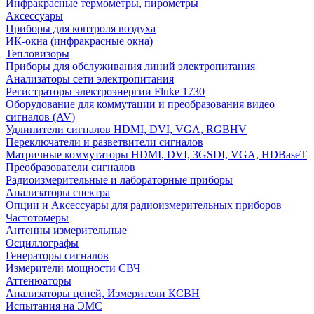
Инфракрасные термометры, пирометры
Аксессуары
Приборы для контроля воздуха
ИК-окна (инфракрасные окна)
Тепловизоры
Приборы для обслуживания линий электропитания
Анализаторы сети электропитания
Регистраторы электроэнергии Fluke 1730
Оборудование для коммутации и преобразования видео
сигналов (AV)
Удлинители сигналов HDMI, DVI, VGA, RGBHV
Переключатели и разветвители сигналов
Матричные коммутаторы HDMI, DVI, 3GSDI, VGA, HDBaseT
Преобразователи сигналов
Радиоизмерительные и лабораторные приборы
Анализаторы спектра
Опции и Аксессуары для радиоизмерительных приборов
Частотомеры
Антенны измерительные
Осциллографы
Генераторы сигналов
Измерители мощности СВЧ
Аттенюаторы
Анализаторы цепей, Измерители КСВН
Испытания на ЭМС