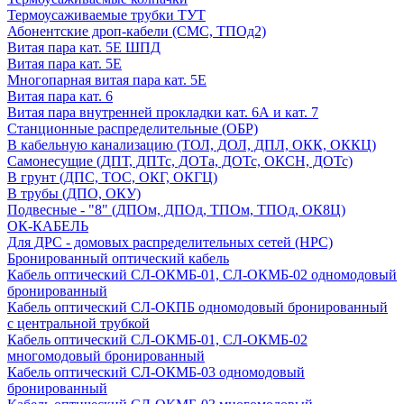
Термоусаживаемые трубки ТУТ
Абонентские дроп-кабели (СМС, ТПОд2)
Витая пара кат. 5Е ШПД
Витая пара кат. 5Е
Многопарная витая пара кат. 5E
Витая пара кат. 6
Витая пара внутренней прокладки кат. 6А и кат. 7
Станционные распределительные (ОБР)
В кабельную канализацию (ТОЛ, ДОЛ, ДПЛ, ОКК, ОККЦ)
Самонесущие (ДПТ, ДПТс, ДОТа, ДОТс, ОКСН, ДОТс)
В грунт (ДПС, ТОС, ОКГ, ОКГЦ)
В трубы (ДПО, ОКУ)
Подвесные - "8" (ДПОм, ДПОд, ТПОм, ТПОд, ОК8Ц)
ОК-КАБЕЛЬ
Для ДРС - домовых распределительных сетей (НРС)
Бронированный оптический кабель
Кабель оптический СЛ-ОКМБ-01, СЛ-ОКМБ-02 одномодовый
бронированный
Кабель оптический СЛ-ОКПБ одномодовый бронированный
с центральной трубкой
Кабель оптический СЛ-ОКМБ-01, СЛ-ОКМБ-02
многомодовый бронированный
Кабель оптический СЛ-ОКМБ-03 одномодовый
бронированный