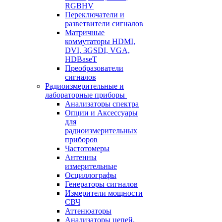
RGBHV
Переключатели и
разветвители сигналов
Матричные
коммутаторы HDMI,
DVI, 3GSDI, VGA,
HDBaseT
Преобразователи
сигналов
Радиоизмерительные и
лабораторные приборы
Анализаторы спектра
Опции и Аксессуары
для
радиоизмерительных
приборов
Частотомеры
Антенны
измерительные
Осциллографы
Генераторы сигналов
Измерители мощности
СВЧ
Аттенюаторы
Анализаторы цепей,