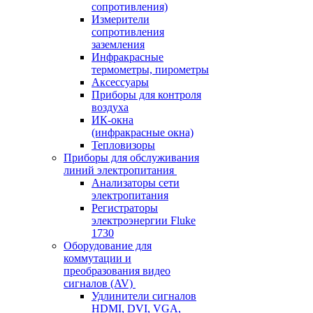
сопротивления)
Измерители
сопротивления
заземления
Инфракрасные
термометры, пирометры
Аксессуары
Приборы для контроля
воздуха
ИК-окна
(инфракрасные окна)
Тепловизоры
Приборы для обслуживания
линий электропитания
Анализаторы сети
электропитания
Регистраторы
электроэнергии Fluke
1730
Оборудование для
коммутации и
преобразования видео
сигналов (AV)
Удлинители сигналов
HDMI, DVI, VGA,