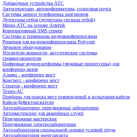
Добавочные устройства АТС
Автосекретари, автоинформаторы, голосовая почта
Системы записи телефонных разговоров
Детекторы отбоя (детекторы сигнала отбой)
Мини-АТС на основе Asterisk
Корпоративный SMS сервер
Системы и терминалы видеоконференцсвязи
Решения для видеоконференцсвязи Polycom
Звуковое оборудование
Усилители мощности, акустические системы,
громкоговорители
Цифровые аудиоплатформы (звуковые процессоры) для
конференц-залов
Альянс - конференц мост
Конгресс - конференц мост
Сенатор - конференц мост
Техно-АС
Приборы для поиска мест повреждений и испытания кабеля
КабелеДефектоискатели
Автолаборатории, передвижные лаборатории
Автомастерские для аварийных служб
Передвижные мастерские
Передвижные электролаборатории
Автолаборатория специальной оценки условий труда
Автолаборатория энергоаудита