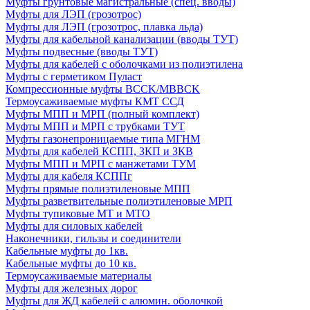
Муфты грунтовые магистральные (спец. вводы)
Муфты для ЛЭП (грозотрос)
Муфты для ЛЭП (грозотрос, плавка льда)
Муфты для кабельной канализации (вводы ТУТ)
Муфты подвесные (вводы ТУТ)
Муфты для кабелей с оболочками из полиэтилена
Муфты с герметиком Пуласт
Компрессионные муфты BCCK/MBBCK
Термоусаживаемые муфты КМТ ССД
Муфты МПП и МРП (полный комплект)
Муфты МПП и МРП с трубками ТУТ
Муфты газонепроницаемые типа МГНМ
Муфты для кабелей КСПП, ЗКП и ЗКВ
Муфты МПП и МРП с манжетами ТУМ
Муфты для кабеля КСППг
Муфты прямые полиэтиленовые МПП
Муфты разветвительные полиэтиленовые МРП
Муфты тупиковые МТ и МТО
Муфты для силовых кабелей
Наконечники, гильзы и соединители
Кабельные муфты до 1кв.
Кабельные муфты до 10 кв.
Термоусаживаемые материалы
Муфты для железных дорог
Муфты для ЖД кабелей с алюмин. оболочкой