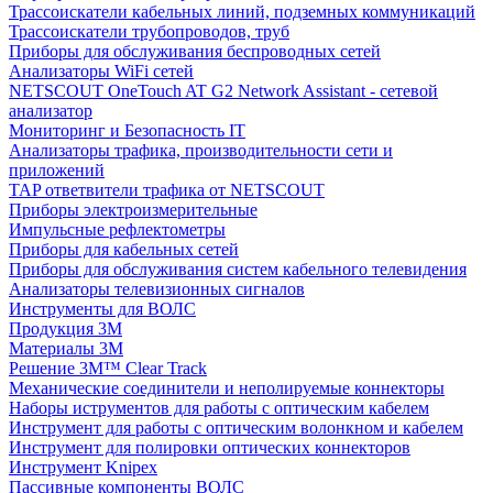
Трассоискатели кабельных линий, подземных коммуникаций
Трассоискатели трубопроводов, труб
Приборы для обслуживания беспроводных сетей
Анализаторы WiFi сетей
NETSCOUT OneTouch AT G2 Network Assistant - сетевой
анализатор
Мониторинг и Безопасность IT
Анализаторы трафика, производительности сети и
приложений
TAP ответвители трафика от NETSCOUT
Приборы электроизмерительные
Импульсные рефлектометры
Приборы для кабельных сетей
Приборы для обслуживания систем кабельного телевидения
Анализаторы телевизионных сигналов
Инструменты для ВОЛС
Продукция 3M
Материалы 3М
Решение 3M™ Clear Track
Механические соединители и неполируемые коннекторы
Наборы иструментов для работы с оптическим кабелем
Инструмент для работы с оптическим волонкном и кабелем
Инструмент для полировки оптических коннекторов
Инструмент Knipex
Пассивные компоненты ВОЛС