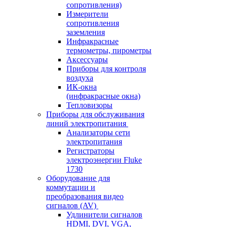
сопротивления)
Измерители
сопротивления
заземления
Инфракрасные
термометры, пирометры
Аксессуары
Приборы для контроля
воздуха
ИК-окна
(инфракрасные окна)
Тепловизоры
Приборы для обслуживания
линий электропитания
Анализаторы сети
электропитания
Регистраторы
электроэнергии Fluke
1730
Оборудование для
коммутации и
преобразования видео
сигналов (AV)
Удлинители сигналов
HDMI, DVI, VGA,