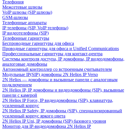
Телефония
Межсетевые шлюзы
VoIP шлюзы (SIP шлюзы)
GSM-шлюзы
Телефонные аппараты
IP телефоны (SIP, VoIP телефоны)
IP видеотелефоны (SIP)
Телефонные гарнитуры
Беспроводные гарнитуры для офиса
Проводные гарнитуры для офиса и Unified Communications
Профессиональные гарнитуры для контакт-центра
Системы контроля доступа, IP домофоны, IP видеодомофоны,
аналоговые домофоны
Автономный контроллер со встроенным считывателем
Модульные IP(SIP) домофоны 2N Helios IP Verso
2N Helios — домофоны и вызывные панели с аналоговым
подключением
2N Helios IP, IP домофоны и видеодомофоны (SIP), вызывные
панели с камерой
2N Helios IP Force, IP видеодомофоны (SIP), клавиатура,
усиленный корпус
2N Helios IP Safety, IP домофоны (SIP), специализированный
усиленный корпус яркого цвета
2N Helios IP Uni, IP домофоны (SIP) базового уровня
Монитор для IP-видеодомофона 2N Helios IP