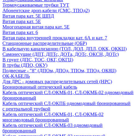
Термоусаживаемые трубки ТУТ
Абонентские дроп-кабели (СМС, ТПОд2)
Витая пара кат. 5Е ШПД
Витая пара кат. 5Е
Многопарная витая пара кат. 5E
Витая пара кат. 6
Витая пара внутренней прокладки кат. 6А и кат. 7
Станционные распределительные (ОБР)
В кабельную канализацию (ТОЛ, ДОЛ, ДПЛ, ОКК, ОККЦ)
Самонесущие (ДПТ, ДПТс, ДОТа, ДОТс, ОКСН, ДОТс)
В грунт (ДПС, ТОС, ОКГ, ОКГЦ)
В трубы (ДПО, ОКУ)
Подвесные - "8" (ДПОм, ДПОд, ТПОм, ТПОд, ОК8Ц)
ОК-КАБЕЛЬ
Для ДРС - домовых распределительных сетей (НРС)
Бронированный оптический кабель
Кабель оптический СЛ-ОКМБ-01, СЛ-ОКМБ-02 одномодовый
бронированный
Кабель оптический СЛ-ОКПБ одномодовый бронированный
с центральной трубкой
Кабель оптический СЛ-ОКМБ-01, СЛ-ОКМБ-02
многомодовый бронированный
Кабель оптический СЛ-ОКМБ-03 одномодовый
бронированный