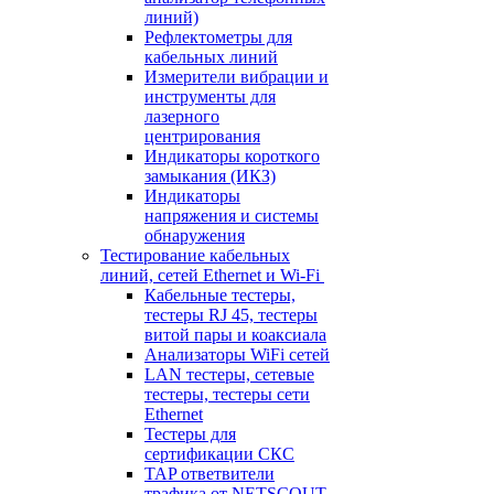
линий)
Рефлектометры для
кабельных линий
Измерители вибрации и
инструменты для
лазерного
центрирования
Индикаторы короткого
замыкания (ИКЗ)
Индикаторы
напряжения и системы
обнаружения
Тестирование кабельных
линий, сетей Ethernet и Wi-Fi
Кабельные тестеры,
тестеры RJ 45, тестеры
витой пары и коаксиала
Анализаторы WiFi сетей
LAN тестеры, сетевые
тестеры, тестеры сети
Ethernet
Тестеры для
сертификации СКС
TAP ответвители
трафика от NETSCOUT