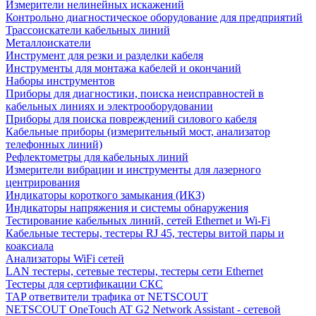
Измерители нелинейных искажений
Контрольно диагностическое оборудование для предприятий
Трассоискатели кабельных линий
Металлоискатели
Инструмент для резки и разделки кабеля
Инструменты для монтажа кабелей и окончаний
Наборы инструментов
Приборы для диагностики, поиска неисправностей в
кабельных линиях и электрооборудовании
Приборы для поиска повреждений силового кабеля
Кабельные приборы (измерительный мост, анализатор
телефонных линий)
Рефлектометры для кабельных линий
Измерители вибрации и инструменты для лазерного
центрирования
Индикаторы короткого замыкания (ИКЗ)
Индикаторы напряжения и системы обнаружения
Тестирование кабельных линий, сетей Ethernet и Wi-Fi
Кабельные тестеры, тестеры RJ 45, тестеры витой пары и
коаксиала
Анализаторы WiFi сетей
LAN тестеры, сетевые тестеры, тестеры сети Ethernet
Тестеры для сертификации СКС
TAP ответвители трафика от NETSCOUT
NETSCOUT OneTouch AT G2 Network Assistant - сетевой