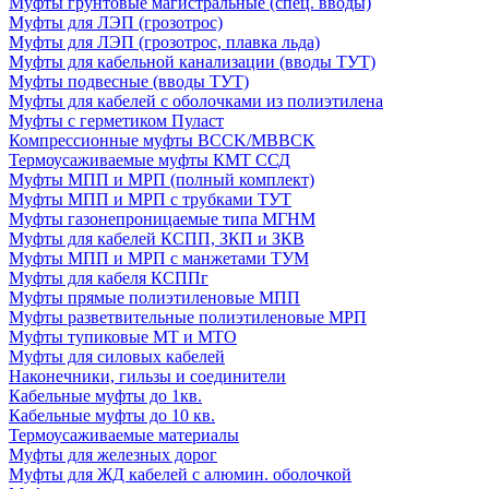
Муфты грунтовые магистральные (спец. вводы)
Муфты для ЛЭП (грозотрос)
Муфты для ЛЭП (грозотрос, плавка льда)
Муфты для кабельной канализации (вводы ТУТ)
Муфты подвесные (вводы ТУТ)
Муфты для кабелей с оболочками из полиэтилена
Муфты с герметиком Пуласт
Компрессионные муфты BCCK/MBBCK
Термоусаживаемые муфты КМТ ССД
Муфты МПП и МРП (полный комплект)
Муфты МПП и МРП с трубками ТУТ
Муфты газонепроницаемые типа МГНМ
Муфты для кабелей КСПП, ЗКП и ЗКВ
Муфты МПП и МРП с манжетами ТУМ
Муфты для кабеля КСППг
Муфты прямые полиэтиленовые МПП
Муфты разветвительные полиэтиленовые МРП
Муфты тупиковые МТ и МТО
Муфты для силовых кабелей
Наконечники, гильзы и соединители
Кабельные муфты до 1кв.
Кабельные муфты до 10 кв.
Термоусаживаемые материалы
Муфты для железных дорог
Муфты для ЖД кабелей с алюмин. оболочкой