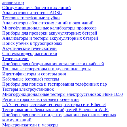
анализатор
Обслуживание абонентских линий
Анализаторы и тестеры ADSL
Тестовые телефонные трубки
Анализаторы абонентских линий и окончаний
Многофункциональные калибраторы процессов
Приборы для проверки аккумуляторных батарей
Анализаторы и тестеры аккумуляторных батарей
Поиск утечек в трубопроводах
Акустические течеискатели
Системы видеодиагностики
Течеискатели
Приборы для обслуживания металлических кабелей
Тональные генераторы и индуктивные щупы
Идентификаторы и сортеры жил
Кабельные (сетевые) тестеры
Приборы для поиска и тестирования телефонных пар
Тестеры электроустановок
Многофункциональные тестеры электроустановок Fluke 1650
Регистраторы качества электроэнергии
LAN тестеры, сетевые тестеры, тестеры сети Ethernet
Тестирование кабельных линий, сетей Ethernet и Wi-Fi
Приборы для поиска и идентификации трасс инженерных
коммуникаций
Маркероискатели и маркеры