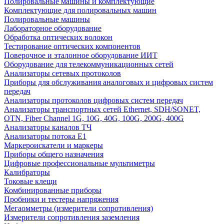
Полировальные машины и комплектующие
Комплектующие для полировальных машин
Полировальные машины
Лабораторное оборудование
Обработка оптических волокон
Тестирование оптических компонентов
Поверочное и эталонное оборудование ИИТ
Оборудование для телекоммуникационных сетей
Анализаторы сетевых протоколов
Приборы для обслуживания аналоговых и цифровых систем
передач
Анализаторы протоколов цифровых систем передач
Анализаторы транспортных сетей Ethernet, SDH/SONET,
OTN, Fiber Channel 1G, 10G, 40G, 100G, 200G, 400G
Анализаторы каналов ТЧ
Анализаторы потока Е1
Маркероискатели и маркеры
Приборы общего назначения
Цифровые профессиональные мультиметры
Калибраторы
Токовые клещи
Комбинированные приборы
Пробники и тестеры напряжения
Мегаомметры (измерители сопротивления)
Измерители сопротивления заземления