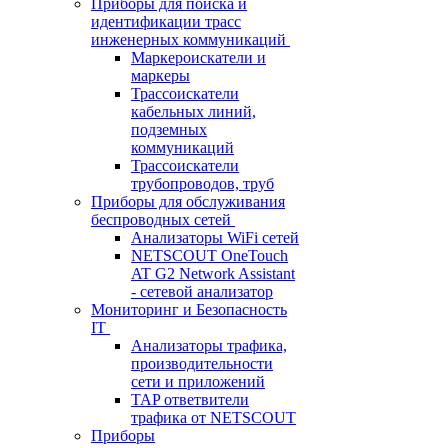
Приборы для поиска и
идентификации трасс
инженерных коммуникаций
Маркероискатели и
маркеры
Трассоискатели
кабельных линий,
подземных
коммуникаций
Трассоискатели
трубопроводов, труб
Приборы для обслуживания
беспроводных сетей
Анализаторы WiFi сетей
NETSCOUT OneTouch
AT G2 Network Assistant
- сетевой анализатор
Мониторинг и Безопасность
IT
Анализаторы трафика,
производительности
сети и приложений
TAP ответвители
трафика от NETSCOUT
Приборы