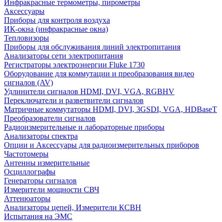
Инфракрасные термометры, пирометры
Аксессуары
Приборы для контроля воздуха
ИК-окна (инфракрасные окна)
Тепловизоры
Приборы для обслуживания линий электропитания
Анализаторы сети электропитания
Регистраторы электроэнергии Fluke 1730
Оборудование для коммутации и преобразования видео
сигналов (AV)
Удлинители сигналов HDMI, DVI, VGA, RGBHV
Переключатели и разветвители сигналов
Матричные коммутаторы HDMI, DVI, 3GSDI, VGA, HDBaseT
Преобразователи сигналов
Радиоизмерительные и лабораторные приборы
Анализаторы спектра
Опции и Аксессуары для радиоизмерительных приборов
Частотомеры
Антенны измерительные
Осциллографы
Генераторы сигналов
Измерители мощности СВЧ
Аттенюаторы
Анализаторы цепей, Измерители КСВН
Испытания на ЭМС