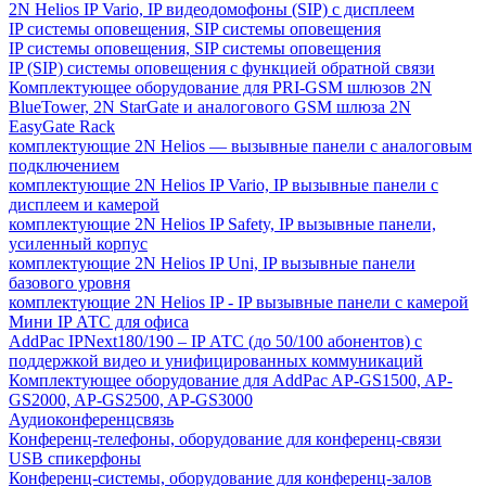
2N Helios IP Vario, IP видеодомофоны (SIP) с дисплеем
IP системы оповещения, SIP системы оповещения
IP системы оповещения, SIP системы оповещения
IP (SIP) системы оповещения с функцией обратной связи
Комплектующее оборудование для PRI-GSM шлюзов 2N
BlueTower, 2N StarGate и аналогового GSM шлюза 2N
EasyGate Rack
комплектующие 2N Helios — вызывные панели с аналоговым
подключением
комплектующие 2N Helios IP Vario, IP вызывные панели с
дисплеем и камерой
комплектующие 2N Helios IP Safety, IP вызывные панели,
усиленный корпус
комплектующие 2N Helios IP Uni, IP вызывные панели
базового уровня
комплектующие 2N Helios IP - IP вызывные панели с камерой
Мини IP АТС для офиса
AddPac IPNext180/190 – IP АТС (до 50/100 абонентов) с
поддержкой видео и унифицированных коммуникаций
Комплектующее оборудование для AddPac AP-GS1500, AP-
GS2000, AP-GS2500, AP-GS3000
Аудиоконференцсвязь
Конференц-телефоны, оборудование для конференц-связи
USB спикерфоны
Конференц-системы, оборудование для конференц-залов