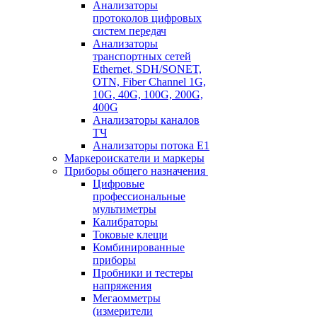
Анализаторы
протоколов цифровых
систем передач
Анализаторы
транспортных сетей
Ethernet, SDH/SONET,
OTN, Fiber Channel 1G,
10G, 40G, 100G, 200G,
400G
Анализаторы каналов
ТЧ
Анализаторы потока Е1
Маркероискатели и маркеры
Приборы общего назначения
Цифровые
профессиональные
мультиметры
Калибраторы
Токовые клещи
Комбинированные
приборы
Пробники и тестеры
напряжения
Мегаомметры
(измерители