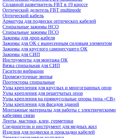
Сплавной разветвитель FBT в 19 кроссе
Оптический делитель FBT multimode
Оптический кабель
Арматура для подвески оптических кабелей
Спиральные зажимы НСО
Спиральные зажимы ПСО
Зажимы для дроп-кабеля
Зажимы для ОК с вынесенным силовым элементом
Зажимы для круглого самонесущего ОК
Зажимы для СИП
Инструменты для монтажа ОК
Вязка спиральная для СИП
Гасители вибрации
Промежуточные звенья
Протекторы спиральные
Узлы крепления для круглых и многогранных опор
Узлы крепления для решетчатых опор
Узлы крепления на прямоугольные опоры типа «СВ»
Узлы крепления для фасадов зданий
Монтажные материалы для работы с электрическими
кабелями связи
Ленты, мастики, клеи, герметики
Соединители и инструмент для медных жил
Изделия для подвески и прокладки кабелей
Термоусаживаемые колпачки