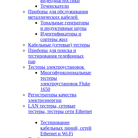
видеодиагностики
Течеискатели
Приборы для обслуживания
металлических кабелей
Тональные генераторы
и индуктивные щупы
Идентификаторы и
сортеры жил
Кабельные (сетевые) тестеры
Приборы для поиска и
тестирования телефонных
пар
Тестеры электроустановок
Многофункциональные
тестеры
электроустановок Fluke
1650
Регистраторы качества
электроэнергии
LAN тестеры, сетевые
тестеры, тестеры сети Ethernet
Тестирование
кабельных линий, сетей
Ethernet и Wi-Fi