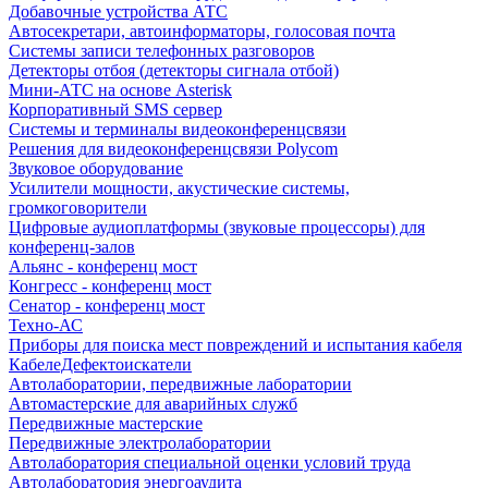
Добавочные устройства АТС
Автосекретари, автоинформаторы, голосовая почта
Системы записи телефонных разговоров
Детекторы отбоя (детекторы сигнала отбой)
Мини-АТС на основе Asterisk
Корпоративный SMS сервер
Системы и терминалы видеоконференцсвязи
Решения для видеоконференцсвязи Polycom
Звуковое оборудование
Усилители мощности, акустические системы,
громкоговорители
Цифровые аудиоплатформы (звуковые процессоры) для
конференц-залов
Альянс - конференц мост
Конгресс - конференц мост
Сенатор - конференц мост
Техно-АС
Приборы для поиска мест повреждений и испытания кабеля
КабелеДефектоискатели
Автолаборатории, передвижные лаборатории
Автомастерские для аварийных служб
Передвижные мастерские
Передвижные электролаборатории
Автолаборатория специальной оценки условий труда
Автолаборатория энергоаудита