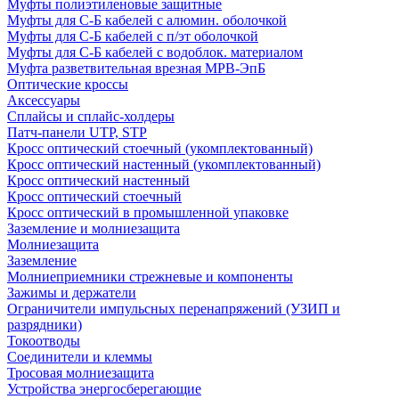
Муфты полиэтиленовые защитные
Муфты для С-Б кабелей с алюмин. оболочкой
Муфты для С-Б кабелей с п/эт оболочкой
Муфты для С-Б кабелей с водоблок. материалом
Муфта разветвительная врезная МРВ-ЭпБ
Оптические кроссы
Аксессуары
Сплайсы и сплайс-холдеры
Патч-панели UTP, STP
Кросс оптический стоечный (укомплектованный)
Кросс оптический настенный (укомплектованный)
Кросс оптический настенный
Кросс оптический стоечный
Кросс оптический в промышленной упаковке
Заземление и молниезащита
Молниезащита
Заземление
Молниеприемники стрежневые и компоненты
Зажимы и держатели
Ограничители импульсных перенапряжений (УЗИП и
разрядники)
Токоотводы
Соединители и клеммы
Тросовая молниезащита
Устройства энергосберегающие