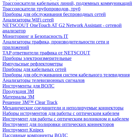
Трассоискатели кабельных линий, подземных коммуникаций
Трассоискатели трубопроводов, труб
Приборы для обслуживания беспроводных сетей
Анализаторы WiFi сетей
NETSCOUT OneTouch AT G2 Network Assistant - сетевой
анализатор
Мониторинг и Безопасность IT
Анализаторы трафика, производительности сети и
приложений
TAP ответвители трафика от NETSCOUT
Приборы электроизмерительные
Импульсные рефлектометры
Приборы для кабельных сетей
Приборы для обслуживания систем кабельного телевидения
Анализаторы телевизионных сигналов
Инструменты для ВОЛС
Продукция 3M
Материалы 3М
Решение 3M™ Clear Track
Механические соединители и неполируемые коннекторы
Наборы иструментов для работы с оптическим кабелем
Инструмент для работы с оптическим волонкном и кабелем
Инструмент для полировки оптических коннекторов
Инструмент Knipex
Пассивные компоненты ВОЛС