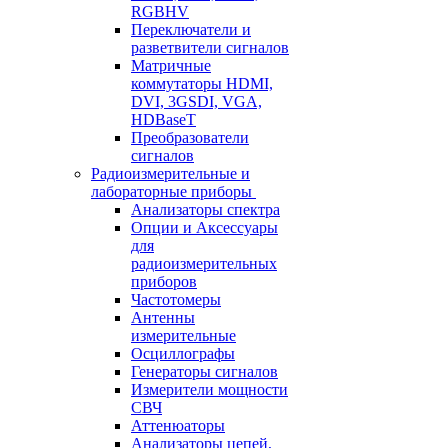
RGBHV
Переключатели и
разветвители сигналов
Матричные
коммутаторы HDMI,
DVI, 3GSDI, VGA,
HDBaseT
Преобразователи
сигналов
Радиоизмерительные и
лабораторные приборы
Анализаторы спектра
Опции и Аксессуары
для
радиоизмерительных
приборов
Частотомеры
Антенны
измерительные
Осциллографы
Генераторы сигналов
Измерители мощности
СВЧ
Аттенюаторы
Анализаторы цепей,