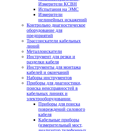
Измерители КСВН
Испытания на ЭМС
Измерители
нелинейных искажений
Контрольно диагностическое
оборудование для
предприятий
Трассоискатели кабельных
линий
Металлоискатели
Инструмент для резки и
разделки кабеля
Инструменты для монтажа
кабелей и окончаний
Наборы инструментов
Приборы для диагностики,
поиска неисправностей в
кабельных линиях и
электрооборудовании
Приборы для поиска
повреждений силового
кабеля
Кабельные приборы
(измерительный мост,
анализатор телефонных