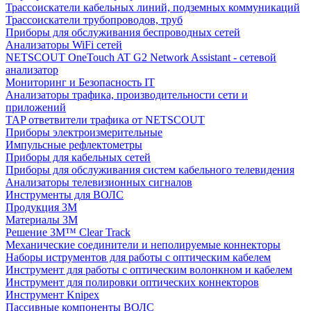
Трассоискатели кабельных линий, подземных коммуникаций
Трассоискатели трубопроводов, труб
Приборы для обслуживания беспроводных сетей
Анализаторы WiFi сетей
NETSCOUT OneTouch AT G2 Network Assistant - сетевой
анализатор
Мониторинг и Безопасность IT
Анализаторы трафика, производительности сети и
приложений
TAP ответвители трафика от NETSCOUT
Приборы электроизмерительные
Импульсные рефлектометры
Приборы для кабельных сетей
Приборы для обслуживания систем кабельного телевидения
Анализаторы телевизионных сигналов
Инструменты для ВОЛС
Продукция 3M
Материалы 3М
Решение 3M™ Clear Track
Механические соединители и неполируемые коннекторы
Наборы иструментов для работы с оптическим кабелем
Инструмент для работы с оптическим волонкном и кабелем
Инструмент для полировки оптических коннекторов
Инструмент Knipex
Пассивные компоненты ВОЛС