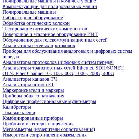
Полировальные машины и комплектующие
Комплектующие для полировальных машин
Полировальные машины
Лабораторное оборудование
Обработка оптических волокон
Тестирование оптических компонентов
Поверочное и эталонное оборудование ИИТ
Оборудование для телекоммуникационных сетей
Анализаторы сетевых протоколов
Приборы для обслуживания аналоговых и цифровых систем
передач
Анализаторы протоколов цифровых систем передач
Анализаторы транспортных сетей Ethernet, SDH/SONET,
OTN, Fiber Channel 1G, 10G, 40G, 100G, 200G, 400G
Анализаторы каналов ТЧ
Анализаторы потока Е1
Маркероискатели и маркеры
Приборы общего назначения
Цифровые профессиональные мультиметры
Калибраторы
Токовые клещи
Комбинированные приборы
Пробники и тестеры напряжения
Мегаомметры (измерители сопротивления)
Измерители сопротивления заземления