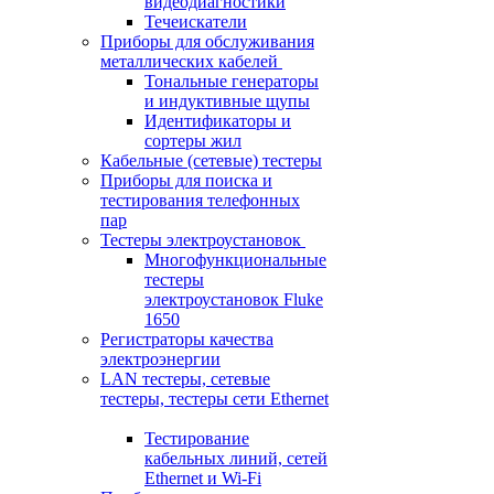
видеодиагностики
Течеискатели
Приборы для обслуживания
металлических кабелей
Тональные генераторы
и индуктивные щупы
Идентификаторы и
сортеры жил
Кабельные (сетевые) тестеры
Приборы для поиска и
тестирования телефонных
пар
Тестеры электроустановок
Многофункциональные
тестеры
электроустановок Fluke
1650
Регистраторы качества
электроэнергии
LAN тестеры, сетевые
тестеры, тестеры сети Ethernet
Тестирование
кабельных линий, сетей
Ethernet и Wi-Fi