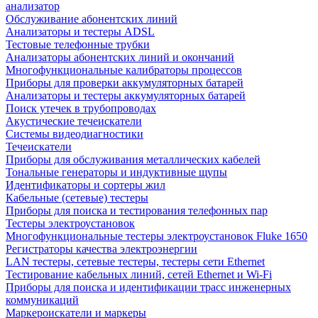
анализатор
Обслуживание абонентских линий
Анализаторы и тестеры ADSL
Тестовые телефонные трубки
Анализаторы абонентских линий и окончаний
Многофункциональные калибраторы процессов
Приборы для проверки аккумуляторных батарей
Анализаторы и тестеры аккумуляторных батарей
Поиск утечек в трубопроводах
Акустические течеискатели
Системы видеодиагностики
Течеискатели
Приборы для обслуживания металлических кабелей
Тональные генераторы и индуктивные щупы
Идентификаторы и сортеры жил
Кабельные (сетевые) тестеры
Приборы для поиска и тестирования телефонных пар
Тестеры электроустановок
Многофункциональные тестеры электроустановок Fluke 1650
Регистраторы качества электроэнергии
LAN тестеры, сетевые тестеры, тестеры сети Ethernet
Тестирование кабельных линий, сетей Ethernet и Wi-Fi
Приборы для поиска и идентификации трасс инженерных
коммуникаций
Маркероискатели и маркеры