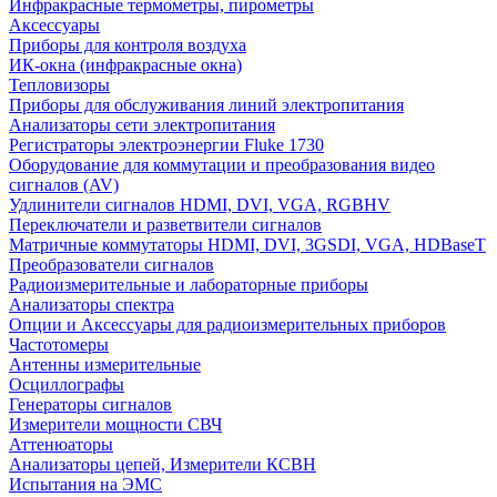
Инфракрасные термометры, пирометры
Аксессуары
Приборы для контроля воздуха
ИК-окна (инфракрасные окна)
Тепловизоры
Приборы для обслуживания линий электропитания
Анализаторы сети электропитания
Регистраторы электроэнергии Fluke 1730
Оборудование для коммутации и преобразования видео
сигналов (AV)
Удлинители сигналов HDMI, DVI, VGA, RGBHV
Переключатели и разветвители сигналов
Матричные коммутаторы HDMI, DVI, 3GSDI, VGA, HDBaseT
Преобразователи сигналов
Радиоизмерительные и лабораторные приборы
Анализаторы спектра
Опции и Аксессуары для радиоизмерительных приборов
Частотомеры
Антенны измерительные
Осциллографы
Генераторы сигналов
Измерители мощности СВЧ
Аттенюаторы
Анализаторы цепей, Измерители КСВН
Испытания на ЭМС