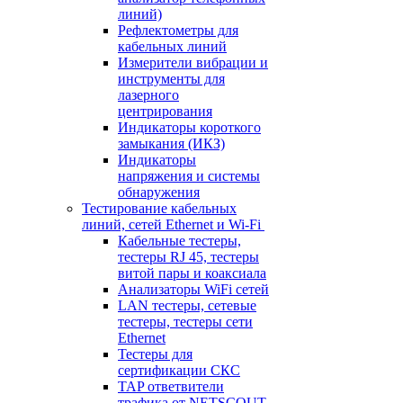
линий)
Рефлектометры для
кабельных линий
Измерители вибрации и
инструменты для
лазерного
центрирования
Индикаторы короткого
замыкания (ИКЗ)
Индикаторы
напряжения и системы
обнаружения
Тестирование кабельных
линий, сетей Ethernet и Wi-Fi
Кабельные тестеры,
тестеры RJ 45, тестеры
витой пары и коаксиала
Анализаторы WiFi сетей
LAN тестеры, сетевые
тестеры, тестеры сети
Ethernet
Тестеры для
сертификации СКС
TAP ответвители
трафика от NETSCOUT