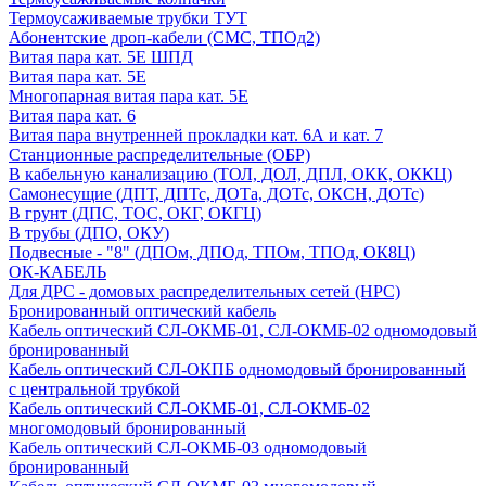
Термоусаживаемые трубки ТУТ
Абонентские дроп-кабели (СМС, ТПОд2)
Витая пара кат. 5Е ШПД
Витая пара кат. 5Е
Многопарная витая пара кат. 5E
Витая пара кат. 6
Витая пара внутренней прокладки кат. 6А и кат. 7
Станционные распределительные (ОБР)
В кабельную канализацию (ТОЛ, ДОЛ, ДПЛ, ОКК, ОККЦ)
Самонесущие (ДПТ, ДПТс, ДОТа, ДОТс, ОКСН, ДОТс)
В грунт (ДПС, ТОС, ОКГ, ОКГЦ)
В трубы (ДПО, ОКУ)
Подвесные - "8" (ДПОм, ДПОд, ТПОм, ТПОд, ОК8Ц)
ОК-КАБЕЛЬ
Для ДРС - домовых распределительных сетей (НРС)
Бронированный оптический кабель
Кабель оптический СЛ-ОКМБ-01, СЛ-ОКМБ-02 одномодовый
бронированный
Кабель оптический СЛ-ОКПБ одномодовый бронированный
с центральной трубкой
Кабель оптический СЛ-ОКМБ-01, СЛ-ОКМБ-02
многомодовый бронированный
Кабель оптический СЛ-ОКМБ-03 одномодовый
бронированный