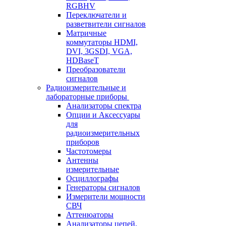
RGBHV
Переключатели и
разветвители сигналов
Матричные
коммутаторы HDMI,
DVI, 3GSDI, VGA,
HDBaseT
Преобразователи
сигналов
Радиоизмерительные и
лабораторные приборы
Анализаторы спектра
Опции и Аксессуары
для
радиоизмерительных
приборов
Частотомеры
Антенны
измерительные
Осциллографы
Генераторы сигналов
Измерители мощности
СВЧ
Аттенюаторы
Анализаторы цепей,