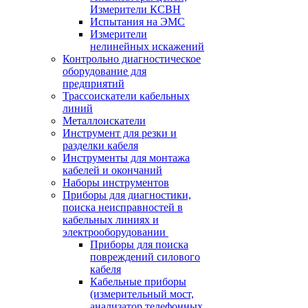
Измерители КСВН
Испытания на ЭМС
Измерители
нелинейных искажений
Контрольно диагностическое
оборудование для
предприятий
Трассоискатели кабельных
линий
Металлоискатели
Инструмент для резки и
разделки кабеля
Инструменты для монтажа
кабелей и окончаний
Наборы инструментов
Приборы для диагностики,
поиска неисправностей в
кабельных линиях и
электрооборудовании
Приборы для поиска
повреждений силового
кабеля
Кабельные приборы
(измерительный мост,
анализатор телефонных