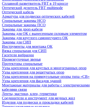
Сплавной разветвитель FBT в 19 кроссе
Оптический делитель FBT multimode
Оптический кабель
Арматура для подвески оптических кабелей
Спиральные зажимы НСО
Спиральные зажимы ПСО
Зажимы для дроп-кабеля
Зажимы для ОК с вынесенным силовым элементом
Зажимы для круглого самонесущего ОК
Зажимы для СИП
Инструменты для монтажа ОК
Вязка спиральная для СИП
Гасители вибрации
Промежуточные звенья
Протекторы спиральные
Узлы крепления для круглых и многогранных опор
Узлы крепления для решетчатых опор
Узлы крепления на прямоугольные опоры типа «СВ»
Узлы крепления для фасадов зданий
Монтажные материалы для работы с электрическими
кабелями связи
Ленты, мастики, клеи, герметики
Соединители и инструмент для медных жил
Изделия для подвески и прокладки кабелей
Термоусаживаемые колпачки