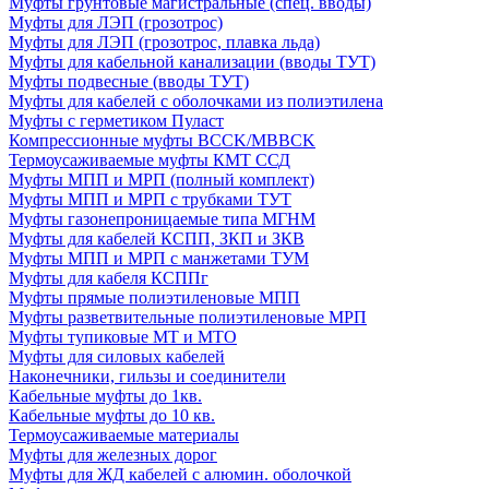
Муфты грунтовые магистральные (спец. вводы)
Муфты для ЛЭП (грозотрос)
Муфты для ЛЭП (грозотрос, плавка льда)
Муфты для кабельной канализации (вводы ТУТ)
Муфты подвесные (вводы ТУТ)
Муфты для кабелей с оболочками из полиэтилена
Муфты с герметиком Пуласт
Компрессионные муфты BCCK/MBBCK
Термоусаживаемые муфты КМТ ССД
Муфты МПП и МРП (полный комплект)
Муфты МПП и МРП с трубками ТУТ
Муфты газонепроницаемые типа МГНМ
Муфты для кабелей КСПП, ЗКП и ЗКВ
Муфты МПП и МРП с манжетами ТУМ
Муфты для кабеля КСППг
Муфты прямые полиэтиленовые МПП
Муфты разветвительные полиэтиленовые МРП
Муфты тупиковые МТ и МТО
Муфты для силовых кабелей
Наконечники, гильзы и соединители
Кабельные муфты до 1кв.
Кабельные муфты до 10 кв.
Термоусаживаемые материалы
Муфты для железных дорог
Муфты для ЖД кабелей с алюмин. оболочкой