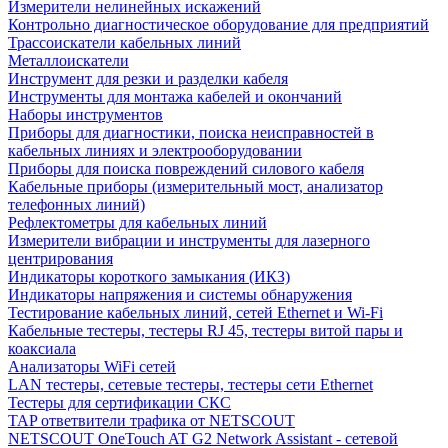
Измерители нелинейных искажений
Контрольно диагностическое оборудование для предприятий
Трассоискатели кабельных линий
Металлоискатели
Инструмент для резки и разделки кабеля
Инструменты для монтажа кабелей и окончаний
Наборы инструментов
Приборы для диагностики, поиска неисправностей в
кабельных линиях и электрооборудовании
Приборы для поиска повреждений силового кабеля
Кабельные приборы (измерительный мост, анализатор
телефонных линий)
Рефлектометры для кабельных линий
Измерители вибрации и инструменты для лазерного
центрирования
Индикаторы короткого замыкания (ИКЗ)
Индикаторы напряжения и системы обнаружения
Тестирование кабельных линий, сетей Ethernet и Wi-Fi
Кабельные тестеры, тестеры RJ 45, тестеры витой пары и
коаксиала
Анализаторы WiFi сетей
LAN тестеры, сетевые тестеры, тестеры сети Ethernet
Тестеры для сертификации СКС
TAP ответвители трафика от NETSCOUT
NETSCOUT OneTouch AT G2 Network Assistant - сетевой