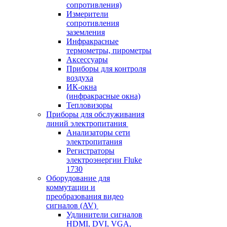
сопротивления)
Измерители
сопротивления
заземления
Инфракрасные
термометры, пирометры
Аксессуары
Приборы для контроля
воздуха
ИК-окна
(инфракрасные окна)
Тепловизоры
Приборы для обслуживания
линий электропитания
Анализаторы сети
электропитания
Регистраторы
электроэнергии Fluke
1730
Оборудование для
коммутации и
преобразования видео
сигналов (AV)
Удлинители сигналов
HDMI, DVI, VGA,