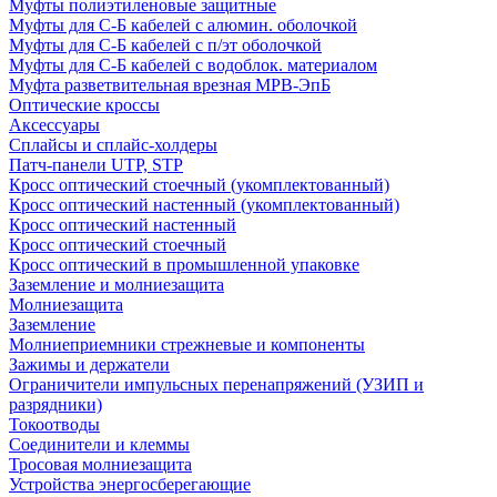
Муфты полиэтиленовые защитные
Муфты для С-Б кабелей с алюмин. оболочкой
Муфты для С-Б кабелей с п/эт оболочкой
Муфты для С-Б кабелей с водоблок. материалом
Муфта разветвительная врезная МРВ-ЭпБ
Оптические кроссы
Аксессуары
Сплайсы и сплайс-холдеры
Патч-панели UTP, STP
Кросс оптический стоечный (укомплектованный)
Кросс оптический настенный (укомплектованный)
Кросс оптический настенный
Кросс оптический стоечный
Кросс оптический в промышленной упаковке
Заземление и молниезащита
Молниезащита
Заземление
Молниеприемники стрежневые и компоненты
Зажимы и держатели
Ограничители импульсных перенапряжений (УЗИП и
разрядники)
Токоотводы
Соединители и клеммы
Тросовая молниезащита
Устройства энергосберегающие