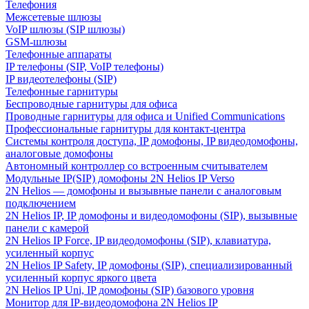
Телефония
Межсетевые шлюзы
VoIP шлюзы (SIP шлюзы)
GSM-шлюзы
Телефонные аппараты
IP телефоны (SIP, VoIP телефоны)
IP видеотелефоны (SIP)
Телефонные гарнитуры
Беспроводные гарнитуры для офиса
Проводные гарнитуры для офиса и Unified Communications
Профессиональные гарнитуры для контакт-центра
Системы контроля доступа, IP домофоны, IP видеодомофоны,
аналоговые домофоны
Автономный контроллер со встроенным считывателем
Модульные IP(SIP) домофоны 2N Helios IP Verso
2N Helios — домофоны и вызывные панели с аналоговым
подключением
2N Helios IP, IP домофоны и видеодомофоны (SIP), вызывные
панели с камерой
2N Helios IP Force, IP видеодомофоны (SIP), клавиатура,
усиленный корпус
2N Helios IP Safety, IP домофоны (SIP), специализированный
усиленный корпус яркого цвета
2N Helios IP Uni, IP домофоны (SIP) базового уровня
Монитор для IP-видеодомофона 2N Helios IP