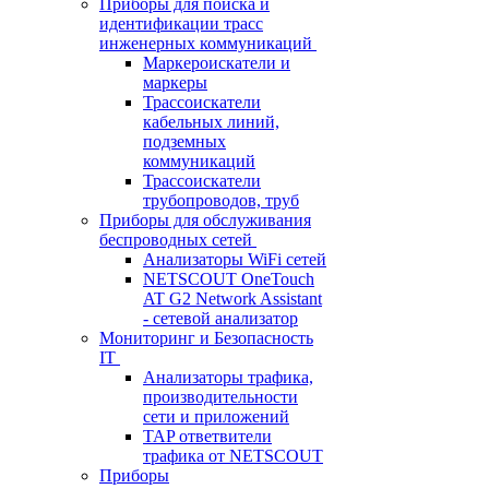
Приборы для поиска и
идентификации трасс
инженерных коммуникаций
Маркероискатели и
маркеры
Трассоискатели
кабельных линий,
подземных
коммуникаций
Трассоискатели
трубопроводов, труб
Приборы для обслуживания
беспроводных сетей
Анализаторы WiFi сетей
NETSCOUT OneTouch
AT G2 Network Assistant
- сетевой анализатор
Мониторинг и Безопасность
IT
Анализаторы трафика,
производительности
сети и приложений
TAP ответвители
трафика от NETSCOUT
Приборы