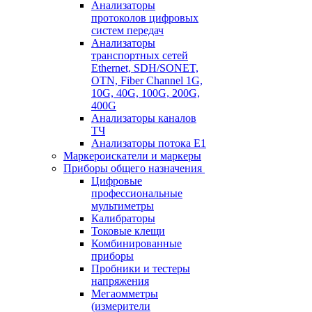
Анализаторы
протоколов цифровых
систем передач
Анализаторы
транспортных сетей
Ethernet, SDH/SONET,
OTN, Fiber Channel 1G,
10G, 40G, 100G, 200G,
400G
Анализаторы каналов
ТЧ
Анализаторы потока Е1
Маркероискатели и маркеры
Приборы общего назначения
Цифровые
профессиональные
мультиметры
Калибраторы
Токовые клещи
Комбинированные
приборы
Пробники и тестеры
напряжения
Мегаомметры
(измерители