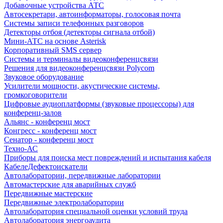
Добавочные устройства АТС
Автосекретари, автоинформаторы, голосовая почта
Системы записи телефонных разговоров
Детекторы отбоя (детекторы сигнала отбой)
Мини-АТС на основе Asterisk
Корпоративный SMS сервер
Системы и терминалы видеоконференцсвязи
Решения для видеоконференцсвязи Polycom
Звуковое оборудование
Усилители мощности, акустические системы,
громкоговорители
Цифровые аудиоплатформы (звуковые процессоры) для
конференц-залов
Альянс - конференц мост
Конгресс - конференц мост
Сенатор - конференц мост
Техно-АС
Приборы для поиска мест повреждений и испытания кабеля
КабелеДефектоискатели
Автолаборатории, передвижные лаборатории
Автомастерские для аварийных служб
Передвижные мастерские
Передвижные электролаборатории
Автолаборатория специальной оценки условий труда
Автолаборатория энергоаудита