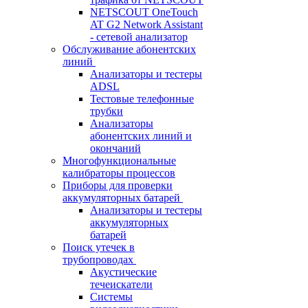
NETSCOUT OneTouch
AT G2 Network Assistant
- сетевой анализатор
Обслуживание абонентских
линий
Анализаторы и тестеры
ADSL
Тестовые телефонные
трубки
Анализаторы
абонентских линий и
окончаний
Многофункциональные
калибраторы процессов
Приборы для проверки
аккумуляторных батарей
Анализаторы и тестеры
аккумуляторных
батарей
Поиск утечек в
трубопроводах
Акустические
течеискатели
Системы