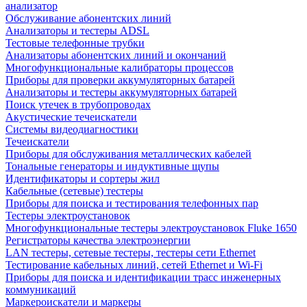
анализатор
Обслуживание абонентских линий
Анализаторы и тестеры ADSL
Тестовые телефонные трубки
Анализаторы абонентских линий и окончаний
Многофункциональные калибраторы процессов
Приборы для проверки аккумуляторных батарей
Анализаторы и тестеры аккумуляторных батарей
Поиск утечек в трубопроводах
Акустические течеискатели
Системы видеодиагностики
Течеискатели
Приборы для обслуживания металлических кабелей
Тональные генераторы и индуктивные щупы
Идентификаторы и сортеры жил
Кабельные (сетевые) тестеры
Приборы для поиска и тестирования телефонных пар
Тестеры электроустановок
Многофункциональные тестеры электроустановок Fluke 1650
Регистраторы качества электроэнергии
LAN тестеры, сетевые тестеры, тестеры сети Ethernet
Тестирование кабельных линий, сетей Ethernet и Wi-Fi
Приборы для поиска и идентификации трасс инженерных
коммуникаций
Маркероискатели и маркеры