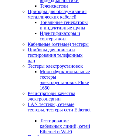
видеодиагностики
Течеискатели
Приборы для обслуживания
металлических кабелей
Тональные генераторы
и индуктивные щупы
Идентификаторы и
сортеры жил
Кабельные (сетевые) тестеры
Приборы для поиска и
тестирования телефонных
пар
Тестеры электроустановок
Многофункциональные
тестеры
электроустановок Fluke
1650
Регистраторы качества
электроэнергии
LAN тестеры, сетевые
тестеры, тестеры сети Ethernet
Тестирование
кабельных линий, сетей
Ethernet и Wi-Fi