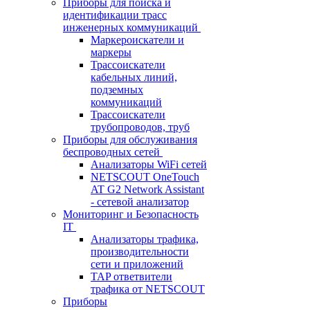
Приборы для поиска и
идентификации трасс
инженерных коммуникаций
Маркероискатели и
маркеры
Трассоискатели
кабельных линий,
подземных
коммуникаций
Трассоискатели
трубопроводов, труб
Приборы для обслуживания
беспроводных сетей
Анализаторы WiFi сетей
NETSCOUT OneTouch
AT G2 Network Assistant
- сетевой анализатор
Мониторинг и Безопасность
IT
Анализаторы трафика,
производительности
сети и приложений
TAP ответвители
трафика от NETSCOUT
Приборы