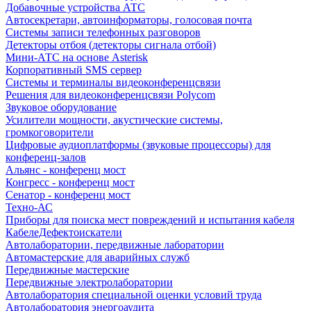
Добавочные устройства АТС
Автосекретари, автоинформаторы, голосовая почта
Системы записи телефонных разговоров
Детекторы отбоя (детекторы сигнала отбой)
Мини-АТС на основе Asterisk
Корпоративный SMS сервер
Системы и терминалы видеоконференцсвязи
Решения для видеоконференцсвязи Polycom
Звуковое оборудование
Усилители мощности, акустические системы,
громкоговорители
Цифровые аудиоплатформы (звуковые процессоры) для
конференц-залов
Альянс - конференц мост
Конгресс - конференц мост
Сенатор - конференц мост
Техно-АС
Приборы для поиска мест повреждений и испытания кабеля
КабелеДефектоискатели
Автолаборатории, передвижные лаборатории
Автомастерские для аварийных служб
Передвижные мастерские
Передвижные электролаборатории
Автолаборатория специальной оценки условий труда
Автолаборатория энергоаудита