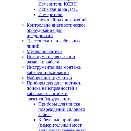
Измерители КСВН
Испытания на ЭМС
Измерители
нелинейных искажений
Контрольно диагностическое
оборудование для
предприятий
Трассоискатели кабельных
линий
Металлоискатели
Инструмент для резки и
разделки кабеля
Инструменты для монтажа
кабелей и окончаний
Наборы инструментов
Приборы для диагностики,
поиска неисправностей в
кабельных линиях и
электрооборудовании
Приборы для поиска
повреждений силового
кабеля
Кабельные приборы
(измерительный мост,
анализатор телефонных