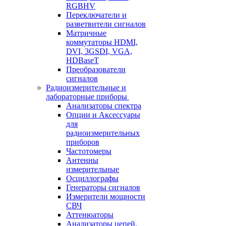
RGBHV
Переключатели и
разветвители сигналов
Матричные
коммутаторы HDMI,
DVI, 3GSDI, VGA,
HDBaseT
Преобразователи
сигналов
Радиоизмерительные и
лабораторные приборы
Анализаторы спектра
Опции и Аксессуары
для
радиоизмерительных
приборов
Частотомеры
Антенны
измерительные
Осциллографы
Генераторы сигналов
Измерители мощности
СВЧ
Аттенюаторы
Анализаторы цепей,