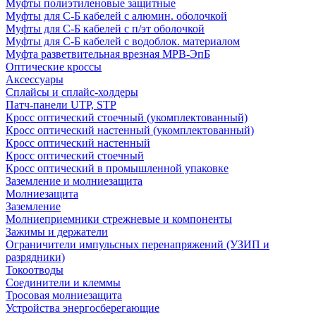
Муфты полиэтиленовые защитные
Муфты для С-Б кабелей с алюмин. оболочкой
Муфты для С-Б кабелей с п/эт оболочкой
Муфты для С-Б кабелей с водоблок. материалом
Муфта разветвительная врезная МРВ-ЭпБ
Оптические кроссы
Аксессуары
Сплайсы и сплайс-холдеры
Патч-панели UTP, STP
Кросс оптический стоечный (укомплектованный)
Кросс оптический настенный (укомплектованный)
Кросс оптический настенный
Кросс оптический стоечный
Кросс оптический в промышленной упаковке
Заземление и молниезащита
Молниезащита
Заземление
Молниеприемники стрежневые и компоненты
Зажимы и держатели
Ограничители импульсных перенапряжений (УЗИП и
разрядники)
Токоотводы
Соединители и клеммы
Тросовая молниезащита
Устройства энергосберегающие