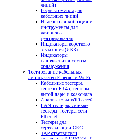
линий)
Рефлектометры для
кабельных линий
Измерители вибрации и
инструменты для
лазерного
центрирования
Индикаторы короткого
замыкания (ИКЗ)
Индикаторы
напряжения и системы
обнаружения
Тестирование кабельных
линий, сетей Ethernet и Wi-Fi
Кабельные тестеры,
тестеры RJ 45, тестеры
витой пары и коаксиала
Анализаторы WiFi сетей
LAN тестеры, сетевые
тестеры, тестеры сети
Ethernet
Тестеры для
сертификации СКС
TAP ответвители
трафика от NETSCOUT