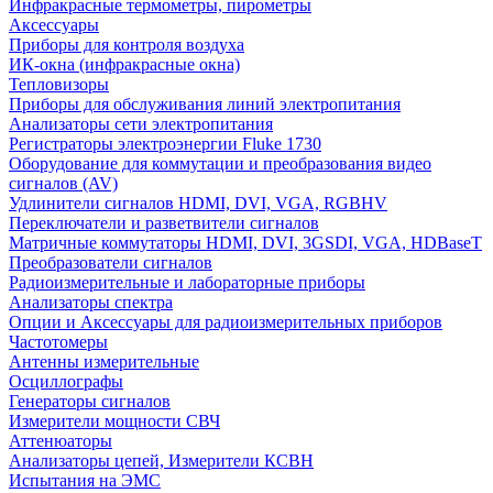
Инфракрасные термометры, пирометры
Аксессуары
Приборы для контроля воздуха
ИК-окна (инфракрасные окна)
Тепловизоры
Приборы для обслуживания линий электропитания
Анализаторы сети электропитания
Регистраторы электроэнергии Fluke 1730
Оборудование для коммутации и преобразования видео
сигналов (AV)
Удлинители сигналов HDMI, DVI, VGA, RGBHV
Переключатели и разветвители сигналов
Матричные коммутаторы HDMI, DVI, 3GSDI, VGA, HDBaseT
Преобразователи сигналов
Радиоизмерительные и лабораторные приборы
Анализаторы спектра
Опции и Аксессуары для радиоизмерительных приборов
Частотомеры
Антенны измерительные
Осциллографы
Генераторы сигналов
Измерители мощности СВЧ
Аттенюаторы
Анализаторы цепей, Измерители КСВН
Испытания на ЭМС