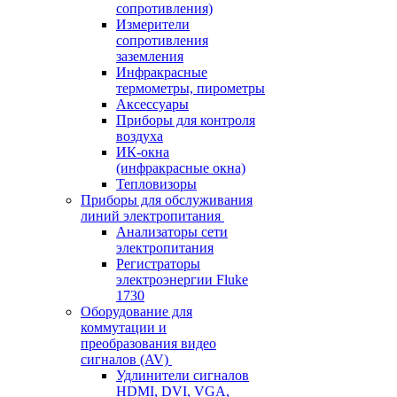
сопротивления)
Измерители
сопротивления
заземления
Инфракрасные
термометры, пирометры
Аксессуары
Приборы для контроля
воздуха
ИК-окна
(инфракрасные окна)
Тепловизоры
Приборы для обслуживания
линий электропитания
Анализаторы сети
электропитания
Регистраторы
электроэнергии Fluke
1730
Оборудование для
коммутации и
преобразования видео
сигналов (AV)
Удлинители сигналов
HDMI, DVI, VGA,