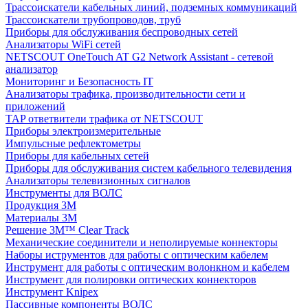
Трассоискатели кабельных линий, подземных коммуникаций
Трассоискатели трубопроводов, труб
Приборы для обслуживания беспроводных сетей
Анализаторы WiFi сетей
NETSCOUT OneTouch AT G2 Network Assistant - сетевой
анализатор
Мониторинг и Безопасность IT
Анализаторы трафика, производительности сети и
приложений
TAP ответвители трафика от NETSCOUT
Приборы электроизмерительные
Импульсные рефлектометры
Приборы для кабельных сетей
Приборы для обслуживания систем кабельного телевидения
Анализаторы телевизионных сигналов
Инструменты для ВОЛС
Продукция 3M
Материалы 3М
Решение 3M™ Clear Track
Механические соединители и неполируемые коннекторы
Наборы иструментов для работы с оптическим кабелем
Инструмент для работы с оптическим волонкном и кабелем
Инструмент для полировки оптических коннекторов
Инструмент Knipex
Пассивные компоненты ВОЛС