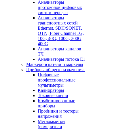
Анализаторы
протоколов цифровых
систем передач
Анализаторы
транспортных сетей
Ethernet, SDH/SONET,
OTN, Fiber Channel 1G,
10G, 40G, 100G, 200G,
400G
Анализаторы каналов
ТЧ
Анализаторы потока Е1
Маркероискатели и маркеры
Приборы общего назначения
Цифровые
профессиональные
мультиметры
Калибраторы
Токовые клещи
Комбинированные
приборы
Пробники и тестеры
напряжения
Мегаомметры
(измерители