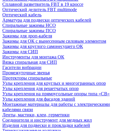
Сплавной разветвитель FBT в 19 кроссе
Оптический делитель FBT multimode
Оптический кабель
Арматура для подвески оптических кабелей
Спиральные зажимы НСО
Спиральные зажимы ПСО
Зажимы для дроп-кабеля
Зажимы для ОК с вынесенным силовым элементом
Зажимы для круглого самонесущего ОК
Зажимы для СИП
Инструменты для монтажа ОК
Вязка спиральная для СИП
Гасители вибрации
Промежуточные звенья
Протекторы спиральные
Узлы крепления для круглых и многогранных опор
Узлы крепления для решетчатых опор
Узлы крепления на прямоугольные опоры типа «СВ»
Узлы крепления для фасадов зданий
Монтажные материалы для работы с электрическими
кабелями связи
Ленты, мастики, клеи, герметики
Соединители и инструмент для медных жил
Изделия для подвески и прокладки кабелей
Термоусаживаемые колпачки