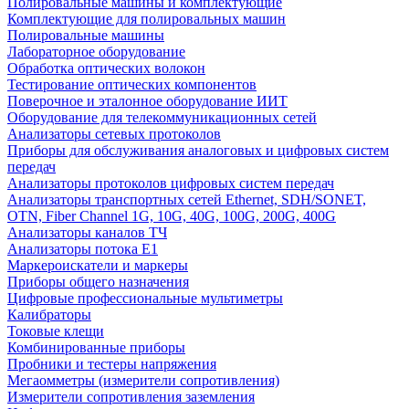
Полировальные машины и комплектующие
Комплектующие для полировальных машин
Полировальные машины
Лабораторное оборудование
Обработка оптических волокон
Тестирование оптических компонентов
Поверочное и эталонное оборудование ИИТ
Оборудование для телекоммуникационных сетей
Анализаторы сетевых протоколов
Приборы для обслуживания аналоговых и цифровых систем
передач
Анализаторы протоколов цифровых систем передач
Анализаторы транспортных сетей Ethernet, SDH/SONET,
OTN, Fiber Channel 1G, 10G, 40G, 100G, 200G, 400G
Анализаторы каналов ТЧ
Анализаторы потока Е1
Маркероискатели и маркеры
Приборы общего назначения
Цифровые профессиональные мультиметры
Калибраторы
Токовые клещи
Комбинированные приборы
Пробники и тестеры напряжения
Мегаомметры (измерители сопротивления)
Измерители сопротивления заземления