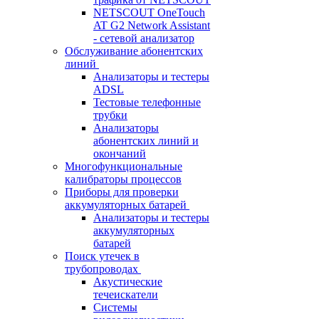
NETSCOUT OneTouch
AT G2 Network Assistant
- сетевой анализатор
Обслуживание абонентских
линий
Анализаторы и тестеры
ADSL
Тестовые телефонные
трубки
Анализаторы
абонентских линий и
окончаний
Многофункциональные
калибраторы процессов
Приборы для проверки
аккумуляторных батарей
Анализаторы и тестеры
аккумуляторных
батарей
Поиск утечек в
трубопроводах
Акустические
течеискатели
Системы