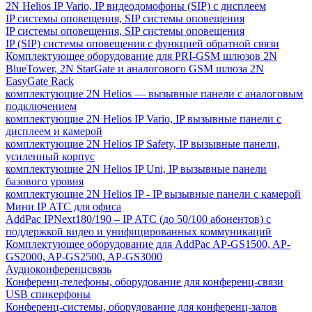
2N Helios IP Vario, IP видеодомофоны (SIP) с дисплеем
IP системы оповещения, SIP системы оповещения
IP системы оповещения, SIP системы оповещения
IP (SIP) системы оповещения с функцией обратной связи
Комплектующее оборудование для PRI-GSM шлюзов 2N
BlueTower, 2N StarGate и аналогового GSM шлюза 2N
EasyGate Rack
комплектующие 2N Helios — вызывные панели с аналоговым
подключением
комплектующие 2N Helios IP Vario, IP вызывные панели с
дисплеем и камерой
комплектующие 2N Helios IP Safety, IP вызывные панели,
усиленный корпус
комплектующие 2N Helios IP Uni, IP вызывные панели
базового уровня
комплектующие 2N Helios IP - IP вызывные панели с камерой
Мини IP АТС для офиса
AddPac IPNext180/190 – IP АТС (до 50/100 абонентов) с
поддержкой видео и унифицированных коммуникаций
Комплектующее оборудование для AddPac AP-GS1500, AP-
GS2000, AP-GS2500, AP-GS3000
Аудиоконференцсвязь
Конференц-телефоны, оборудование для конференц-связи
USB спикерфоны
Конференц-системы, оборудование для конференц-залов