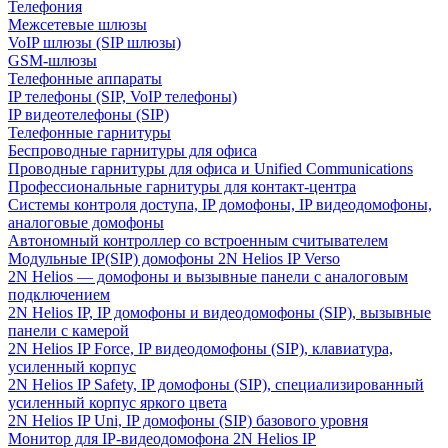
Телефония
Межсетевые шлюзы
VoIP шлюзы (SIP шлюзы)
GSM-шлюзы
Телефонные аппараты
IP телефоны (SIP, VoIP телефоны)
IP видеотелефоны (SIP)
Телефонные гарнитуры
Беспроводные гарнитуры для офиса
Проводные гарнитуры для офиса и Unified Communications
Профессиональные гарнитуры для контакт-центра
Системы контроля доступа, IP домофоны, IP видеодомофоны,
аналоговые домофоны
Автономный контроллер со встроенным считывателем
Модульные IP(SIP) домофоны 2N Helios IP Verso
2N Helios — домофоны и вызывные панели с аналоговым
подключением
2N Helios IP, IP домофоны и видеодомофоны (SIP), вызывные
панели с камерой
2N Helios IP Force, IP видеодомофоны (SIP), клавиатура,
усиленный корпус
2N Helios IP Safety, IP домофоны (SIP), специализированный
усиленный корпус яркого цвета
2N Helios IP Uni, IP домофоны (SIP) базового уровня
Монитор для IP-видеодомофона 2N Helios IP