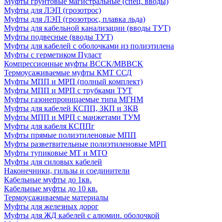
Муфты грунтовые магистральные (спец. вводы)
Муфты для ЛЭП (грозотрос)
Муфты для ЛЭП (грозотрос, плавка льда)
Муфты для кабельной канализации (вводы ТУТ)
Муфты подвесные (вводы ТУТ)
Муфты для кабелей с оболочками из полиэтилена
Муфты с герметиком Пуласт
Компрессионные муфты BCCK/MBBCK
Термоусаживаемые муфты КМТ ССД
Муфты МПП и МРП (полный комплект)
Муфты МПП и МРП с трубками ТУТ
Муфты газонепроницаемые типа МГНМ
Муфты для кабелей КСПП, ЗКП и ЗКВ
Муфты МПП и МРП с манжетами ТУМ
Муфты для кабеля КСППг
Муфты прямые полиэтиленовые МПП
Муфты разветвительные полиэтиленовые МРП
Муфты тупиковые МТ и МТО
Муфты для силовых кабелей
Наконечники, гильзы и соединители
Кабельные муфты до 1кв.
Кабельные муфты до 10 кв.
Термоусаживаемые материалы
Муфты для железных дорог
Муфты для ЖД кабелей с алюмин. оболочкой