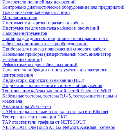
Измерители нелинейных искажений
Контрольно диагностическое оборудование для предприятий
Трассоискатели кабельных линий
Металлоискатели
Инструмент для резки и разделки кабеля
Инструменты для монтажа кабелей и окончаний
Наборы инструментов
Приборы для диагностики, поиска неисправностей в
кабельных линиях и электрооборудовании
Приборы для поиска повреждений силового кабеля
Кабельные приборы (измерительный мост, анализатор
телефонных линий)
Рефлектометры для кабельных линий
Измерители вибрации и инструменты для лазерного
центрирования
Индикаторы короткого замыкания (ИКЗ)
Индикаторы напряжения и системы обнаружения
Тестирование кабельных линий, сетей Ethernet и Wi-Fi
Кабельные тестеры, тестеры RJ 45, тестеры витой пары и
коаксиала
Анализаторы WiFi сетей
LAN тестеры, сетевые тестеры, тестеры сети Ethernet
Тестеры для сертификации СКС
TAP ответвители трафика от NETSCOUT
NETSCOUT OneTouch AT G2 Network Assistant - сетевой