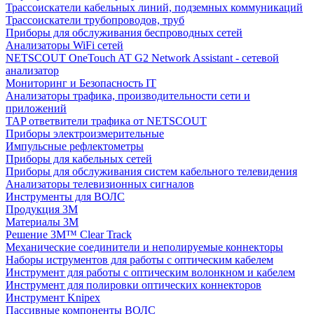
Трассоискатели кабельных линий, подземных коммуникаций
Трассоискатели трубопроводов, труб
Приборы для обслуживания беспроводных сетей
Анализаторы WiFi сетей
NETSCOUT OneTouch AT G2 Network Assistant - сетевой
анализатор
Мониторинг и Безопасность IT
Анализаторы трафика, производительности сети и
приложений
TAP ответвители трафика от NETSCOUT
Приборы электроизмерительные
Импульсные рефлектометры
Приборы для кабельных сетей
Приборы для обслуживания систем кабельного телевидения
Анализаторы телевизионных сигналов
Инструменты для ВОЛС
Продукция 3M
Материалы 3М
Решение 3M™ Clear Track
Механические соединители и неполируемые коннекторы
Наборы иструментов для работы с оптическим кабелем
Инструмент для работы с оптическим волонкном и кабелем
Инструмент для полировки оптических коннекторов
Инструмент Knipex
Пассивные компоненты ВОЛС