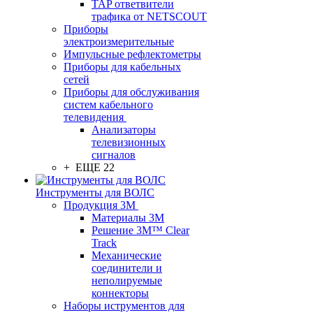
TAP ответвители
трафика от NETSCOUT
Приборы
электроизмерительные
Импульсные рефлектометры
Приборы для кабельных
сетей
Приборы для обслуживания
систем кабельного
телевидения
Анализаторы
телевизионных
сигналов
+ ЕЩЕ 22
Инструменты для ВОЛС
Продукция 3M
Материалы 3М
Решение 3M™ Clear
Track
Механические
соединители и
неполируемые
коннекторы
Наборы иструментов для