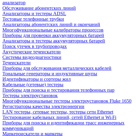
анализатор
Обслуживание абонентских линий
Анализаторы и тестеры ADSL
Тестовые телефонные трубки
Анализаторы абонентских линий и окончаний
Многофункциональные калибраторы процессов
Приборы для проверки аккумуляторных батарей
Анализаторы и тестеры аккумуляторных батарей
Поиск утечек в трубопроводах
Акустические течеискатели
Системы видеодиагностики
Течеискатели
Приборы для обслуживания металлических кабелей
Тональные генераторы и индуктивные щупы
Идентификаторы и сортеры жил
Кабельные (сетевые) тестеры
Приборы для поиска и тестирования телефонных пар
Тестеры электроустановок
Многофункциональные тестеры электроустановок Fluke 1650
Регистраторы качества электроэнергии
LAN тестеры, сетевые тестеры, тестеры сети Ethernet
Тестирование кабельных линий, сетей Ethernet и Wi-Fi
Приборы для поиска и идентификации трасс инженерных
коммуникаций
Маркероискатели и маркеры