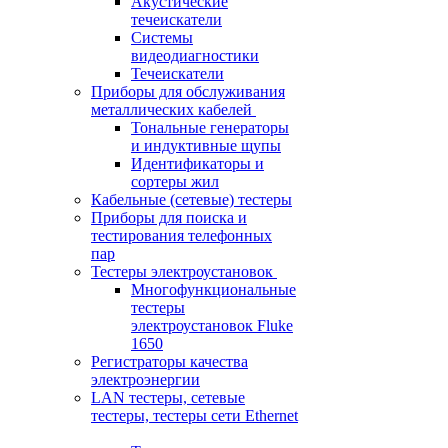
Акустические
течеискатели
Системы
видеодиагностики
Течеискатели
Приборы для обслуживания
металлических кабелей
Тональные генераторы
и индуктивные щупы
Идентификаторы и
сортеры жил
Кабельные (сетевые) тестеры
Приборы для поиска и
тестирования телефонных
пар
Тестеры электроустановок
Многофункциональные
тестеры
электроустановок Fluke
1650
Регистраторы качества
электроэнергии
LAN тестеры, сетевые
тестеры, тестеры сети Ethernet