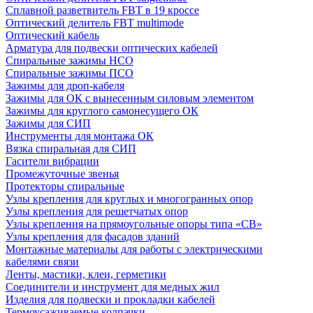
Сплавной разветвитель FBT в 19 кроссе
Оптический делитель FBT multimode
Оптический кабель
Арматура для подвески оптических кабелей
Спиральные зажимы НСО
Спиральные зажимы ПСО
Зажимы для дроп-кабеля
Зажимы для ОК с вынесенным силовым элементом
Зажимы для круглого самонесущего ОК
Зажимы для СИП
Инструменты для монтажа ОК
Вязка спиральная для СИП
Гасители вибрации
Промежуточные звенья
Протекторы спиральные
Узлы крепления для круглых и многогранных опор
Узлы крепления для решетчатых опор
Узлы крепления на прямоугольные опоры типа «СВ»
Узлы крепления для фасадов зданий
Монтажные материалы для работы с электрическими
кабелями связи
Ленты, мастики, клеи, герметики
Соединители и инструмент для медных жил
Изделия для подвески и прокладки кабелей
Термоусаживаемые колпачки