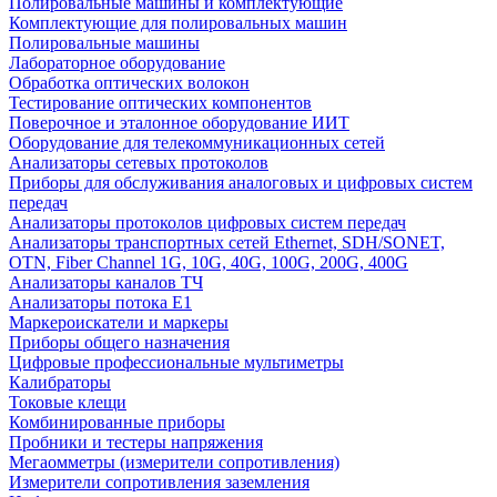
Полировальные машины и комплектующие
Комплектующие для полировальных машин
Полировальные машины
Лабораторное оборудование
Обработка оптических волокон
Тестирование оптических компонентов
Поверочное и эталонное оборудование ИИТ
Оборудование для телекоммуникационных сетей
Анализаторы сетевых протоколов
Приборы для обслуживания аналоговых и цифровых систем
передач
Анализаторы протоколов цифровых систем передач
Анализаторы транспортных сетей Ethernet, SDH/SONET,
OTN, Fiber Channel 1G, 10G, 40G, 100G, 200G, 400G
Анализаторы каналов ТЧ
Анализаторы потока Е1
Маркероискатели и маркеры
Приборы общего назначения
Цифровые профессиональные мультиметры
Калибраторы
Токовые клещи
Комбинированные приборы
Пробники и тестеры напряжения
Мегаомметры (измерители сопротивления)
Измерители сопротивления заземления