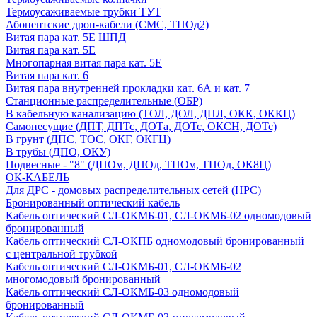
Термоусаживаемые трубки ТУТ
Абонентские дроп-кабели (СМС, ТПОд2)
Витая пара кат. 5Е ШПД
Витая пара кат. 5Е
Многопарная витая пара кат. 5E
Витая пара кат. 6
Витая пара внутренней прокладки кат. 6А и кат. 7
Станционные распределительные (ОБР)
В кабельную канализацию (ТОЛ, ДОЛ, ДПЛ, ОКК, ОККЦ)
Самонесущие (ДПТ, ДПТс, ДОТа, ДОТс, ОКСН, ДОТс)
В грунт (ДПС, ТОС, ОКГ, ОКГЦ)
В трубы (ДПО, ОКУ)
Подвесные - "8" (ДПОм, ДПОд, ТПОм, ТПОд, ОК8Ц)
ОК-КАБЕЛЬ
Для ДРС - домовых распределительных сетей (НРС)
Бронированный оптический кабель
Кабель оптический СЛ-ОКМБ-01, СЛ-ОКМБ-02 одномодовый
бронированный
Кабель оптический СЛ-ОКПБ одномодовый бронированный
с центральной трубкой
Кабель оптический СЛ-ОКМБ-01, СЛ-ОКМБ-02
многомодовый бронированный
Кабель оптический СЛ-ОКМБ-03 одномодовый
бронированный