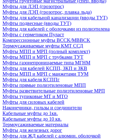
Муфты грунтовые магистральные (спец. вводы)
Муфты для ЛЭП (грозотрос)
Муфты для ЛЭП (грозотрос, плавка льда)
Муфты для кабельной канализации (вводы ТУТ)
Муфты подвесные (вводы ТУТ)
Муфты для кабелей с оболочками из полиэтилена
Муфты с герметиком Пуласт
Компрессионные муфты BCCK/MBBCK
Термоусаживаемые муфты КМТ ССД
Муфты МПП и МРП (полный комплект)
Муфты МПП и МРП с трубками ТУТ
Муфты газонепроницаемые типа МГНМ
Муфты для кабелей КСПП, ЗКП и ЗКВ
Муфты МПП и МРП с манжетами ТУМ
Муфты для кабеля КСППг
Муфты прямые полиэтиленовые МПП
Муфты разветвительные полиэтиленовые МРП
Муфты тупиковые МТ и МТО
Муфты для силовых кабелей
Наконечники, гильзы и соединители
Кабельные муфты до 1кв.
Кабельные муфты до 10 кв.
Термоусаживаемые материалы
Муфты для железных дорог
Муфты для ЖД кабелей с алюмин. оболочкой