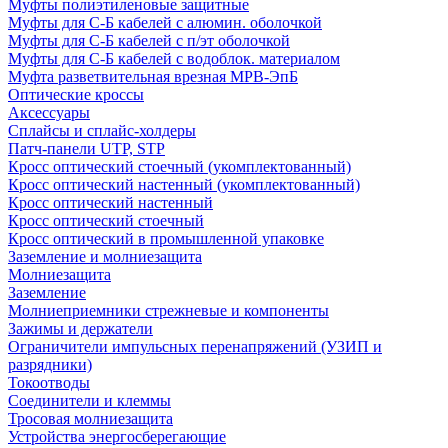
Муфты полиэтиленовые защитные
Муфты для С-Б кабелей с алюмин. оболочкой
Муфты для С-Б кабелей с п/эт оболочкой
Муфты для С-Б кабелей с водоблок. материалом
Муфта разветвительная врезная МРВ-ЭпБ
Оптические кроссы
Аксессуары
Сплайсы и сплайс-холдеры
Патч-панели UTP, STP
Кросс оптический стоечный (укомплектованный)
Кросс оптический настенный (укомплектованный)
Кросс оптический настенный
Кросс оптический стоечный
Кросс оптический в промышленной упаковке
Заземление и молниезащита
Молниезащита
Заземление
Молниеприемники стрежневые и компоненты
Зажимы и держатели
Ограничители импульсных перенапряжений (УЗИП и
разрядники)
Токоотводы
Соединители и клеммы
Тросовая молниезащита
Устройства энергосберегающие