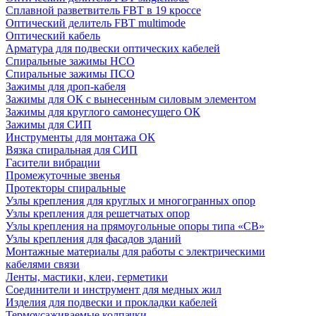
Сплавной разветвитель FBT в 19 кроссе
Оптический делитель FBT multimode
Оптический кабель
Арматура для подвески оптических кабелей
Спиральные зажимы НСО
Спиральные зажимы ПСО
Зажимы для дроп-кабеля
Зажимы для ОК с вынесенным силовым элементом
Зажимы для круглого самонесущего ОК
Зажимы для СИП
Инструменты для монтажа ОК
Вязка спиральная для СИП
Гасители вибрации
Промежуточные звенья
Протекторы спиральные
Узлы крепления для круглых и многогранных опор
Узлы крепления для решетчатых опор
Узлы крепления на прямоугольные опоры типа «СВ»
Узлы крепления для фасадов зданий
Монтажные материалы для работы с электрическими
кабелями связи
Ленты, мастики, клеи, герметики
Соединители и инструмент для медных жил
Изделия для подвески и прокладки кабелей
Термоусаживаемые колпачки