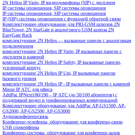
2N Helios IP Vario, IP видеодомофоны (SIP) с дисплеем
IP системы оповещения, SIP системы оповещения
IP системы оповещения, SIP системы оповещения
IP (SIP) системы оповещения с функцией обратной связи
Комплектующее оборудование для PRI-GSM шлюзов 2N
BlueTower, 2N StarGate и аналогового GSM шлюза 2N
EasyGate Rack
комплектующие 2N Helios — вызывные панели с аналоговым
подключением
комплектующие 2N Helios IP Vario, IP вызывные панели с
дисплеем и камерой
комплектующие 2N Helios IP Safety, IP вызывные панели,
усиленный корпус
комплектующие 2N Helios IP Uni, IP вызывные панели
базового уровня
комплектующие 2N Helios IP - IP вызывные панели с камерой
Мини IP АТС для офиса
AddPac IPNext180/190 – IP АТС (до 50/100 абонентов) с
поддержкой видео и унифицированных коммуникаций
Комплектующее оборудование для AddPac AP-GS1500, AP-
GS2000, AP-GS2500, AP-GS3000
Аудиоконференцсвязь
Конференц-телефоны, оборудование для конференц-связи
USB спикерфоны
Конференц-системы, оборудование для конференц-залов