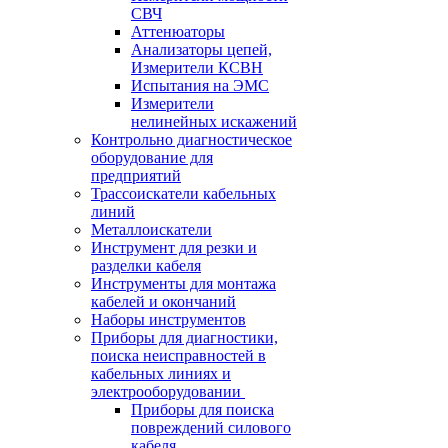
СВЧ
Аттенюаторы
Анализаторы цепей,
Измерители КСВН
Испытания на ЭМС
Измерители
нелинейных искажений
Контрольно диагностическое
оборудование для
предприятий
Трассоискатели кабельных
линий
Металлоискатели
Инструмент для резки и
разделки кабеля
Инструменты для монтажа
кабелей и окончаний
Наборы инструментов
Приборы для диагностики,
поиска неисправностей в
кабельных линиях и
электрооборудовании
Приборы для поиска
повреждений силового
кабеля