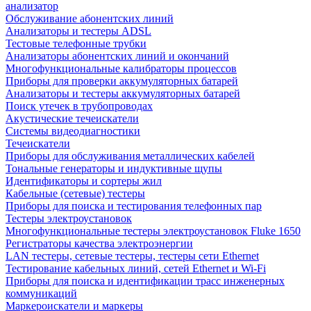
анализатор
Обслуживание абонентских линий
Анализаторы и тестеры ADSL
Тестовые телефонные трубки
Анализаторы абонентских линий и окончаний
Многофункциональные калибраторы процессов
Приборы для проверки аккумуляторных батарей
Анализаторы и тестеры аккумуляторных батарей
Поиск утечек в трубопроводах
Акустические течеискатели
Системы видеодиагностики
Течеискатели
Приборы для обслуживания металлических кабелей
Тональные генераторы и индуктивные щупы
Идентификаторы и сортеры жил
Кабельные (сетевые) тестеры
Приборы для поиска и тестирования телефонных пар
Тестеры электроустановок
Многофункциональные тестеры электроустановок Fluke 1650
Регистраторы качества электроэнергии
LAN тестеры, сетевые тестеры, тестеры сети Ethernet
Тестирование кабельных линий, сетей Ethernet и Wi-Fi
Приборы для поиска и идентификации трасс инженерных
коммуникаций
Маркероискатели и маркеры