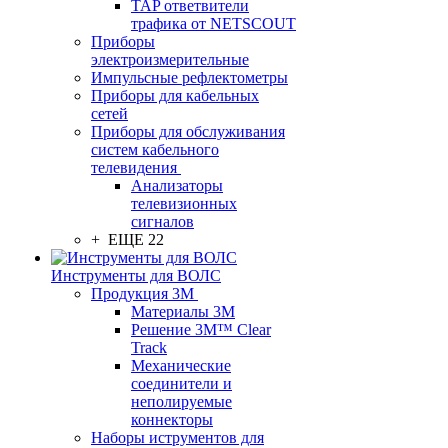
TAP ответвители
трафика от NETSCOUT
Приборы
электроизмерительные
Импульсные рефлектометры
Приборы для кабельных
сетей
Приборы для обслуживания
систем кабельного
телевидения
Анализаторы
телевизионных
сигналов
+ ЕЩЕ 22
Инструменты для ВОЛС
Продукция 3M
Материалы 3М
Решение 3M™ Clear
Track
Механические
соединители и
неполируемые
коннекторы
Наборы иструментов для