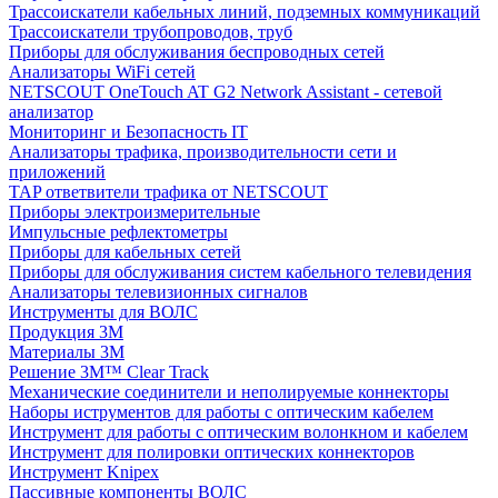
Трассоискатели кабельных линий, подземных коммуникаций
Трассоискатели трубопроводов, труб
Приборы для обслуживания беспроводных сетей
Анализаторы WiFi сетей
NETSCOUT OneTouch AT G2 Network Assistant - сетевой
анализатор
Мониторинг и Безопасность IT
Анализаторы трафика, производительности сети и
приложений
TAP ответвители трафика от NETSCOUT
Приборы электроизмерительные
Импульсные рефлектометры
Приборы для кабельных сетей
Приборы для обслуживания систем кабельного телевидения
Анализаторы телевизионных сигналов
Инструменты для ВОЛС
Продукция 3M
Материалы 3М
Решение 3M™ Clear Track
Механические соединители и неполируемые коннекторы
Наборы иструментов для работы с оптическим кабелем
Инструмент для работы с оптическим волонкном и кабелем
Инструмент для полировки оптических коннекторов
Инструмент Knipex
Пассивные компоненты ВОЛС