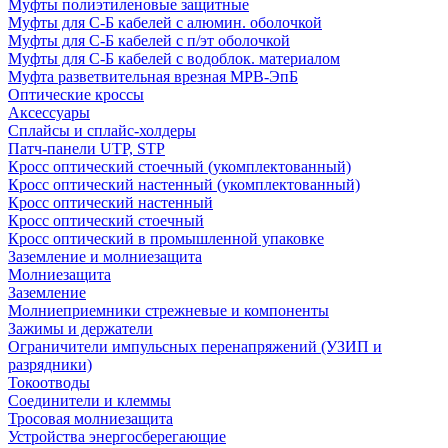
Муфты полиэтиленовые защитные
Муфты для С-Б кабелей с алюмин. оболочкой
Муфты для С-Б кабелей с п/эт оболочкой
Муфты для С-Б кабелей с водоблок. материалом
Муфта разветвительная врезная МРВ-ЭпБ
Оптические кроссы
Аксессуары
Сплайсы и сплайс-холдеры
Патч-панели UTP, STP
Кросс оптический стоечный (укомплектованный)
Кросс оптический настенный (укомплектованный)
Кросс оптический настенный
Кросс оптический стоечный
Кросс оптический в промышленной упаковке
Заземление и молниезащита
Молниезащита
Заземление
Молниеприемники стрежневые и компоненты
Зажимы и держатели
Ограничители импульсных перенапряжений (УЗИП и
разрядники)
Токоотводы
Соединители и клеммы
Тросовая молниезащита
Устройства энергосберегающие