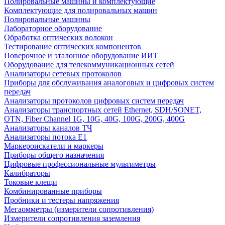
Полировальные машины и комплектующие
Комплектующие для полировальных машин
Полировальные машины
Лабораторное оборудование
Обработка оптических волокон
Тестирование оптических компонентов
Поверочное и эталонное оборудование ИИТ
Оборудование для телекоммуникационных сетей
Анализаторы сетевых протоколов
Приборы для обслуживания аналоговых и цифровых систем
передач
Анализаторы протоколов цифровых систем передач
Анализаторы транспортных сетей Ethernet, SDH/SONET,
OTN, Fiber Channel 1G, 10G, 40G, 100G, 200G, 400G
Анализаторы каналов ТЧ
Анализаторы потока Е1
Маркероискатели и маркеры
Приборы общего назначения
Цифровые профессиональные мультиметры
Калибраторы
Токовые клещи
Комбинированные приборы
Пробники и тестеры напряжения
Мегаомметры (измерители сопротивления)
Измерители сопротивления заземления