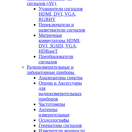
сигналов (AV)
Удлинители сигналов
HDMI, DVI, VGA,
RGBHV
Переключатели и
разветвители сигналов
Матричные
коммутаторы HDMI,
DVI, 3GSDI, VGA,
HDBaseT
Преобразователи
сигналов
Радиоизмерительные и
лабораторные приборы
Анализаторы спектра
Опции и Аксессуары
для
радиоизмерительных
приборов
Частотомеры
Антенны
измерительные
Осциллографы
Генераторы сигналов
Измерители мощности