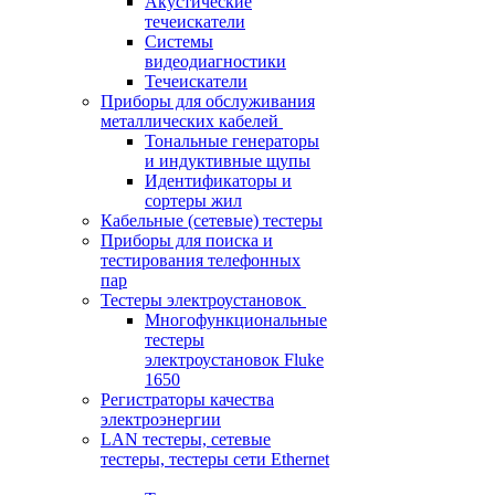
Акустические
течеискатели
Системы
видеодиагностики
Течеискатели
Приборы для обслуживания
металлических кабелей
Тональные генераторы
и индуктивные щупы
Идентификаторы и
сортеры жил
Кабельные (сетевые) тестеры
Приборы для поиска и
тестирования телефонных
пар
Тестеры электроустановок
Многофункциональные
тестеры
электроустановок Fluke
1650
Регистраторы качества
электроэнергии
LAN тестеры, сетевые
тестеры, тестеры сети Ethernet