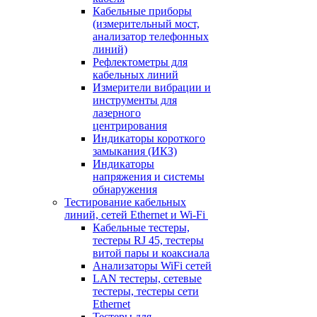
Кабельные приборы
(измерительный мост,
анализатор телефонных
линий)
Рефлектометры для
кабельных линий
Измерители вибрации и
инструменты для
лазерного
центрирования
Индикаторы короткого
замыкания (ИКЗ)
Индикаторы
напряжения и системы
обнаружения
Тестирование кабельных
линий, сетей Ethernet и Wi-Fi
Кабельные тестеры,
тестеры RJ 45, тестеры
витой пары и коаксиала
Анализаторы WiFi сетей
LAN тестеры, сетевые
тестеры, тестеры сети
Ethernet
Тестеры для