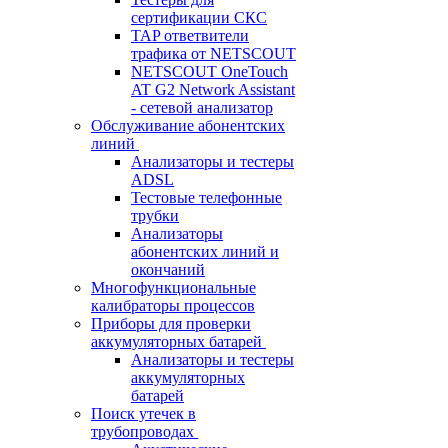
сертификации СКС
TAP ответвители
трафика от NETSCOUT
NETSCOUT OneTouch
AT G2 Network Assistant
- сетевой анализатор
Обслуживание абонентских
линий
Анализаторы и тестеры
ADSL
Тестовые телефонные
трубки
Анализаторы
абонентских линий и
окончаний
Многофункциональные
калибраторы процессов
Приборы для проверки
аккумуляторных батарей
Анализаторы и тестеры
аккумуляторных
батарей
Поиск утечек в
трубопроводах