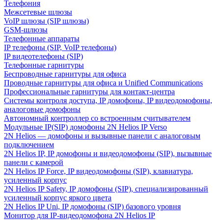
Телефония
Межсетевые шлюзы
VoIP шлюзы (SIP шлюзы)
GSM-шлюзы
Телефонные аппараты
IP телефоны (SIP, VoIP телефоны)
IP видеотелефоны (SIP)
Телефонные гарнитуры
Беспроводные гарнитуры для офиса
Проводные гарнитуры для офиса и Unified Communications
Профессиональные гарнитуры для контакт-центра
Системы контроля доступа, IP домофоны, IP видеодомофоны,
аналоговые домофоны
Автономный контроллер со встроенным считывателем
Модульные IP(SIP) домофоны 2N Helios IP Verso
2N Helios — домофоны и вызывные панели с аналоговым
подключением
2N Helios IP, IP домофоны и видеодомофоны (SIP), вызывные
панели с камерой
2N Helios IP Force, IP видеодомофоны (SIP), клавиатура,
усиленный корпус
2N Helios IP Safety, IP домофоны (SIP), специализированный
усиленный корпус яркого цвета
2N Helios IP Uni, IP домофоны (SIP) базового уровня
Монитор для IP-видеодомофона 2N Helios IP