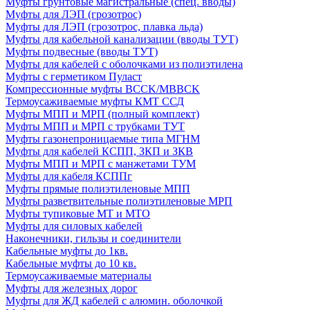
Муфты грунтовые магистральные (спец. вводы)
Муфты для ЛЭП (грозотрос)
Муфты для ЛЭП (грозотрос, плавка льда)
Муфты для кабельной канализации (вводы ТУТ)
Муфты подвесные (вводы ТУТ)
Муфты для кабелей с оболочками из полиэтилена
Муфты с герметиком Пуласт
Компрессионные муфты BCCK/MBBCK
Термоусаживаемые муфты КМТ ССД
Муфты МПП и МРП (полный комплект)
Муфты МПП и МРП с трубками ТУТ
Муфты газонепроницаемые типа МГНМ
Муфты для кабелей КСПП, ЗКП и ЗКВ
Муфты МПП и МРП с манжетами ТУМ
Муфты для кабеля КСППг
Муфты прямые полиэтиленовые МПП
Муфты разветвительные полиэтиленовые МРП
Муфты тупиковые МТ и МТО
Муфты для силовых кабелей
Наконечники, гильзы и соединители
Кабельные муфты до 1кв.
Кабельные муфты до 10 кв.
Термоусаживаемые материалы
Муфты для железных дорог
Муфты для ЖД кабелей с алюмин. оболочкой