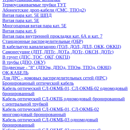
Термоусаживаемые трубки ТУТ
Абонентские дроп-кабели (СМС, ТПОд2)
Витая пара кат. 5Е ШПД
Витая пара кат. 5Е
Многопарная витая пара кат. 5E
Витая пара кат. 6
Витая пара внутренней прокладки кат. 6А и кат. 7
Станционные распределительные (ОБР)
В кабельную канализацию (ТОЛ, ДОЛ, ДПЛ, ОКК, ОККЦ)
Самонесущие (ДПТ, ДПТс, ДОТа, ДОТс, ОКСН, ДОТс)
В грунт (ДПС, ТОС, ОКГ, ОКГЦ)
В трубы (ДПО, ОКУ)
Подвесные - "8" (ДПОм, ДПОд, ТПОм, ТПОд, ОК8Ц)
ОК-КАБЕЛЬ
Для ДРС - домовых распределительных сетей (НРС)
Бронированный оптический кабель
Кабель оптический СЛ-ОКМБ-01, СЛ-ОКМБ-02 одномодовый
бронированный
Кабель оптический СЛ-ОКПБ одномодовый бронированный
с центральной трубкой
Кабель оптический СЛ-ОКМБ-01, СЛ-ОКМБ-02
многомодовый бронированный
Кабель оптический СЛ-ОКМБ-03 одномодовый
бронированный