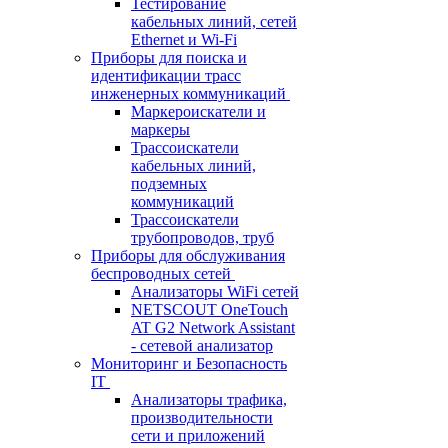
Тестирование
кабельных линий, сетей
Ethernet и Wi-Fi
Приборы для поиска и
идентификации трасс
инженерных коммуникаций
Маркероискатели и
маркеры
Трассоискатели
кабельных линий,
подземных
коммуникаций
Трассоискатели
трубопроводов, труб
Приборы для обслуживания
беспроводных сетей
Анализаторы WiFi сетей
NETSCOUT OneTouch
AT G2 Network Assistant
- сетевой анализатор
Мониторинг и Безопасность
IT
Анализаторы трафика,
производительности
сети и приложений