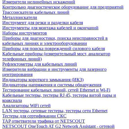
Измерители нелинейных искажений
Контрольно диагностическое оборудование для предприятий
Трассоискатели кабельных линий
Металлоискатели
Инструмент для резки и разделки кабеля
Инструменты для монтажа кабелей и окончаний
Наборы инструментов
Приборы для диагностики, поиска неисправностей в
кабельных линиях и электрооборудовании
Приборы для поиска повреждений силового кабеля
Кабельные приборы (измерительный мост, анализатор
телефонных линий)
Рефлектометры для кабельных линий
Измерители вибрации и инструменты для лазерного
центрирования
Индикаторы короткого замыкания (ИКЗ)
Индикаторы напряжения и системы обнаружения
Тестирование кабельных линий, сетей Ethernet и Wi-Fi
Кабельные тестеры, тестеры RJ 45, тестеры витой пары и
коаксиала
Анализаторы WiFi сетей
LAN тестеры, сетевые тестеры, тестеры сети Ethernet
Тестеры для сертификации СКС
TAP ответвители трафика от NETSCOUT
NETSCOUT OneTouch AT G2 Network Assistant - сетевой