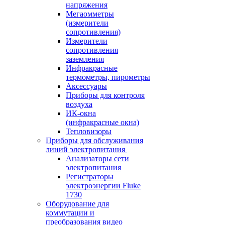
напряжения
Мегаомметры
(измерители
сопротивления)
Измерители
сопротивления
заземления
Инфракрасные
термометры, пирометры
Аксессуары
Приборы для контроля
воздуха
ИК-окна
(инфракрасные окна)
Тепловизоры
Приборы для обслуживания
линий электропитания
Анализаторы сети
электропитания
Регистраторы
электроэнергии Fluke
1730
Оборудование для
коммутации и
преобразования видео