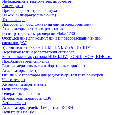
Инфракрасные термометры, пирометры
Аксессуары
Приборы для контроля воздуха
ИК-окна (инфракрасные окна)
Тепловизоры
Приборы для обслуживания линий электропитания
Анализаторы сети электропитания
Регистраторы электроэнергии Fluke 1730
Оборудование для коммутации и преобразования видео
сигналов (AV)
Удлинители сигналов HDMI, DVI, VGA, RGBHV
Переключатели и разветвители сигналов
Матричные коммутаторы HDMI, DVI, 3GSDI, VGA, HDBaseT
Преобразователи сигналов
Радиоизмерительные и лабораторные приборы
Анализаторы спектра
Опции и Аксессуары для радиоизмерительных приборов
Частотомеры
Антенны измерительные
Осциллографы
Генераторы сигналов
Измерители мощности СВЧ
Аттенюаторы
Анализаторы цепей, Измерители КСВН
Испытания на ЭМС