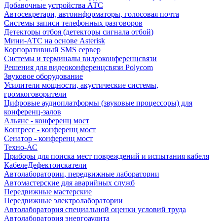
Добавочные устройства АТС
Автосекретари, автоинформаторы, голосовая почта
Системы записи телефонных разговоров
Детекторы отбоя (детекторы сигнала отбой)
Мини-АТС на основе Asterisk
Корпоративный SMS сервер
Системы и терминалы видеоконференцсвязи
Решения для видеоконференцсвязи Polycom
Звуковое оборудование
Усилители мощности, акустические системы,
громкоговорители
Цифровые аудиоплатформы (звуковые процессоры) для
конференц-залов
Альянс - конференц мост
Конгресс - конференц мост
Сенатор - конференц мост
Техно-АС
Приборы для поиска мест повреждений и испытания кабеля
КабелеДефектоискатели
Автолаборатории, передвижные лаборатории
Автомастерские для аварийных служб
Передвижные мастерские
Передвижные электролаборатории
Автолаборатория специальной оценки условий труда
Автолаборатория энергоаудита