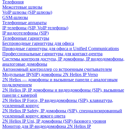
Телефония
Межсетевые шлюзы
VoIP шлюзы (SIP шлюзы)
GSM-шлюзы
Телефонные аппараты
IP телефоны (SIP, VoIP телефоны)
IP видеотелефоны (SIP)
Телефонные гарнитуры
Беспроводные гарнитуры для офиса
Проводные гарнитуры для офиса и Unified Communications
Профессиональные гарнитуры для контакт-центра
Системы контроля доступа, IP домофоны, IP видеодомофоны,
аналоговые домофоны
Автономный контроллер со встроенным считывателем
Модульные IP(SIP) домофоны 2N Helios IP Verso
2N Helios — домофоны и вызывные панели с аналоговым
подключением
2N Helios IP, IP домофоны и видеодомофоны (SIP), вызывные
панели с камерой
2N Helios IP Force, IP видеодомофоны (SIP), клавиатура,
усиленный корпус
2N Helios IP Safety, IP домофоны (SIP), специализированный
усиленный корпус яркого цвета
2N Helios IP Uni, IP домофоны (SIP) базового уровня
Монитор для IP-видеодомофона 2N Helios IP