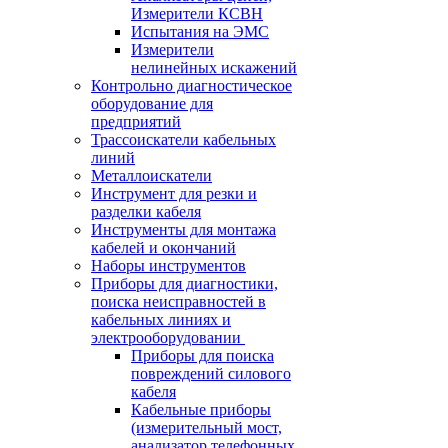
Измерители КСВН
Испытания на ЭМС
Измерители
нелинейных искажений
Контрольно диагностическое
оборудование для
предприятий
Трассоискатели кабельных
линий
Металлоискатели
Инструмент для резки и
разделки кабеля
Инструменты для монтажа
кабелей и окончаний
Наборы инструментов
Приборы для диагностики,
поиска неисправностей в
кабельных линиях и
электрооборудовании
Приборы для поиска
повреждений силового
кабеля
Кабельные приборы
(измерительный мост,
анализатор телефонных