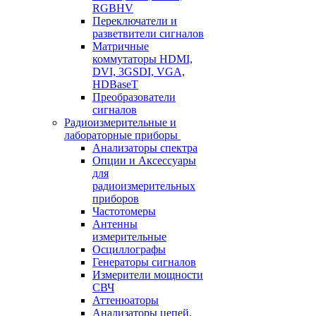
RGBHV
Переключатели и
разветвители сигналов
Матричные
коммутаторы HDMI,
DVI, 3GSDI, VGA,
HDBaseT
Преобразователи
сигналов
Радиоизмерительные и
лабораторные приборы
Анализаторы спектра
Опции и Аксессуары
для
радиоизмерительных
приборов
Частотомеры
Антенны
измерительные
Осциллографы
Генераторы сигналов
Измерители мощности
СВЧ
Аттенюаторы
Анализаторы цепей,