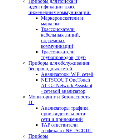
Приборы для поиска и
идентификации трасс
инженерных коммуникаций
Маркероискатели и
маркеры
Трассоискатели
кабельных линий,
подземных
коммуникаций
Трассоискатели
трубопроводов, труб
Приборы для обслуживания
беспроводных сетей
Анализаторы WiFi сетей
NETSCOUT OneTouch
AT G2 Network Assistant
- сетевой анализатор
Мониторинг и Безопасность
IT
Анализаторы трафика,
производительности
сети и приложений
TAP ответвители
трафика от NETSCOUT
Приборы