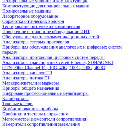
Полировальные машины и комплектующие
Комплектующие для полировальных машин
Полировальные машины
Лабораторное оборудование
Обработка оптических волокон
Тестирование оптических компонентов
Поверочное и эталонное оборудование ИИТ
Оборудование для телекоммуникационных сетей
Анализаторы сетевых протоколов
Приборы для обслуживания аналоговых и цифровых систем
передач
Анализаторы протоколов цифровых систем передач
Анализаторы транспортных сетей Ethernet, SDH/SONET,
OTN, Fiber Channel 1G, 10G, 40G, 100G, 200G, 400G
Анализаторы каналов ТЧ
Анализаторы потока Е1
Маркероискатели и маркеры
Приборы общего назначения
Цифровые профессиональные мультиметры
Калибраторы
Токовые клещи
Комбинированные приборы
Пробники и тестеры напряжения
Мегаомметры (измерители сопротивления)
Измерители сопротивления заземления