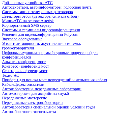
Добавочные устройства АТС
Автосекретари, автоинформаторы, голосовая почта
Системы записи телефонных разговоров
Детекторы отбоя (детекторы сигнала отбой)
Мини-АТС на основе Asterisk
Корпоративный SMS сервер
Системы и терминалы видеоконференцсвязи
Решения для видеоконференцсвязи Polycom
Звуковое оборудование
Усилители мощности, акустические системы,
громкоговорители
Цифровые аудиоплатформы (звуковые процессоры) для
конференц-залов
Альянс - конференц мост
Конгресс - конференц мост
Сенатор - конференц мост
Техно-АС
Приборы для поиска мест повреждений и испытания кабеля
КабелеДефектоискатели
Автолаборатории, передвижные лаборатории
Автомастерские для аварийных служб
Передвижные мастерские
Передвижные электролаборатории
Автолаборатория специальной оценки условий труда
Автолаборатория энергоаудита