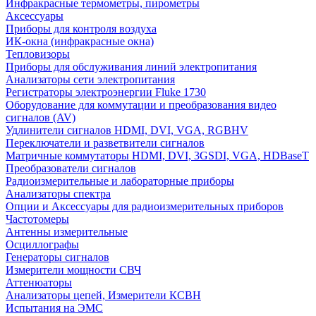
Инфракрасные термометры, пирометры
Аксессуары
Приборы для контроля воздуха
ИК-окна (инфракрасные окна)
Тепловизоры
Приборы для обслуживания линий электропитания
Анализаторы сети электропитания
Регистраторы электроэнергии Fluke 1730
Оборудование для коммутации и преобразования видео
сигналов (AV)
Удлинители сигналов HDMI, DVI, VGA, RGBHV
Переключатели и разветвители сигналов
Матричные коммутаторы HDMI, DVI, 3GSDI, VGA, HDBaseT
Преобразователи сигналов
Радиоизмерительные и лабораторные приборы
Анализаторы спектра
Опции и Аксессуары для радиоизмерительных приборов
Частотомеры
Антенны измерительные
Осциллографы
Генераторы сигналов
Измерители мощности СВЧ
Аттенюаторы
Анализаторы цепей, Измерители КСВН
Испытания на ЭМС