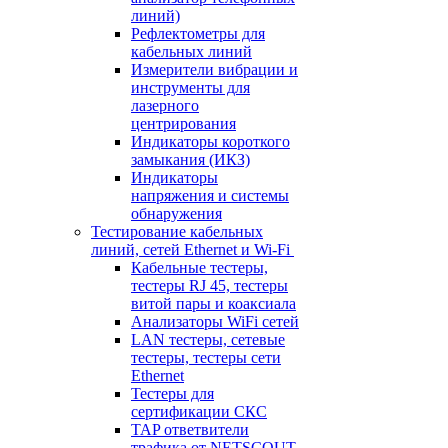
линий)
Рефлектометры для
кабельных линий
Измерители вибрации и
инструменты для
лазерного
центрирования
Индикаторы короткого
замыкания (ИКЗ)
Индикаторы
напряжения и системы
обнаружения
Тестирование кабельных
линий, сетей Ethernet и Wi-Fi
Кабельные тестеры,
тестеры RJ 45, тестеры
витой пары и коаксиала
Анализаторы WiFi сетей
LAN тестеры, сетевые
тестеры, тестеры сети
Ethernet
Тестеры для
сертификации СКС
TAP ответвители
трафика от NETSCOUT