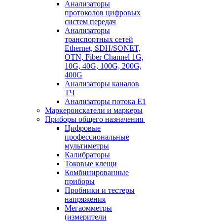
Анализаторы
протоколов цифровых
систем передач
Анализаторы
транспортных сетей
Ethernet, SDH/SONET,
OTN, Fiber Channel 1G,
10G, 40G, 100G, 200G,
400G
Анализаторы каналов
ТЧ
Анализаторы потока Е1
Маркероискатели и маркеры
Приборы общего назначения
Цифровые
профессиональные
мультиметры
Калибраторы
Токовые клещи
Комбинированные
приборы
Пробники и тестеры
напряжения
Мегаомметры
(измерители