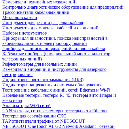
Измерители нелинейных искажений
Контрольно диагностическое оборудование для предприятий
Трассоискатели кабельных линий
Металлоискатели
Инструмент для резки и разделки кабеля
Инструменты для монтажа кабелей и окончаний
Наборы инструментов
Приборы для диагностики, поиска неисправностей в
кабельных линиях и электрооборудовании
Приборы для поиска повреждений силового кабеля
Кабельные приборы (измерительный мост, анализатор
телефонных линий)
Рефлектометры для кабельных линий
Измерители вибрации и инструменты для лазерного
центрирования
Индикаторы короткого замыкания (ИКЗ)
Индикаторы напряжения и системы обнаружения
Тестирование кабельных линий, сетей Ethernet и Wi-Fi
Кабельные тестеры, тестеры RJ 45, тестеры витой пары и
коаксиала
Анализаторы WiFi сетей
LAN тестеры, сетевые тестеры, тестеры сети Ethernet
Тестеры для сертификации СКС
TAP ответвители трафика от NETSCOUT
NETSCOUT OneTouch AT G2 Network Assistant - сетевой