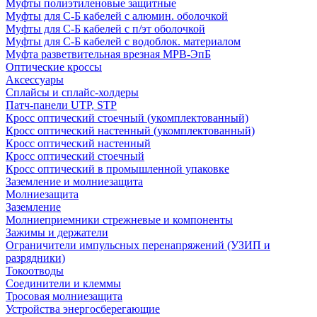
Муфты полиэтиленовые защитные
Муфты для С-Б кабелей с алюмин. оболочкой
Муфты для С-Б кабелей с п/эт оболочкой
Муфты для С-Б кабелей с водоблок. материалом
Муфта разветвительная врезная МРВ-ЭпБ
Оптические кроссы
Аксессуары
Сплайсы и сплайс-холдеры
Патч-панели UTP, STP
Кросс оптический стоечный (укомплектованный)
Кросс оптический настенный (укомплектованный)
Кросс оптический настенный
Кросс оптический стоечный
Кросс оптический в промышленной упаковке
Заземление и молниезащита
Молниезащита
Заземление
Молниеприемники стрежневые и компоненты
Зажимы и держатели
Ограничители импульсных перенапряжений (УЗИП и
разрядники)
Токоотводы
Соединители и клеммы
Тросовая молниезащита
Устройства энергосберегающие