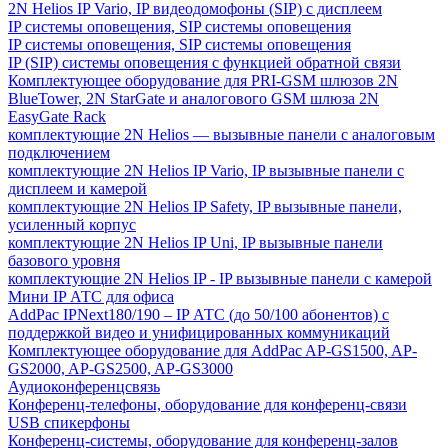
2N Helios IP Vario, IP видеодомофоны (SIP) с дисплеем
IP системы оповещения, SIP системы оповещения
IP системы оповещения, SIP системы оповещения
IP (SIP) системы оповещения с функцией обратной связи
Комплектующее оборудование для PRI-GSM шлюзов 2N
BlueTower, 2N StarGate и аналогового GSM шлюза 2N
EasyGate Rack
комплектующие 2N Helios — вызывные панели с аналоговым
подключением
комплектующие 2N Helios IP Vario, IP вызывные панели с
дисплеем и камерой
комплектующие 2N Helios IP Safety, IP вызывные панели,
усиленный корпус
комплектующие 2N Helios IP Uni, IP вызывные панели
базового уровня
комплектующие 2N Helios IP - IP вызывные панели с камерой
Мини IP АТС для офиса
AddPac IPNext180/190 – IP АТС (до 50/100 абонентов) с
поддержкой видео и унифицированных коммуникаций
Комплектующее оборудование для AddPac AP-GS1500, AP-
GS2000, AP-GS2500, AP-GS3000
Аудиоконференцсвязь
Конференц-телефоны, оборудование для конференц-связи
USB спикерфоны
Конференц-системы, оборудование для конференц-залов