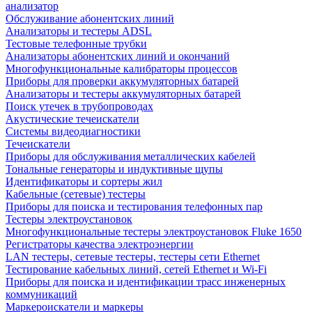
анализатор
Обслуживание абонентских линий
Анализаторы и тестеры ADSL
Тестовые телефонные трубки
Анализаторы абонентских линий и окончаний
Многофункциональные калибраторы процессов
Приборы для проверки аккумуляторных батарей
Анализаторы и тестеры аккумуляторных батарей
Поиск утечек в трубопроводах
Акустические течеискатели
Системы видеодиагностики
Течеискатели
Приборы для обслуживания металлических кабелей
Тональные генераторы и индуктивные щупы
Идентификаторы и сортеры жил
Кабельные (сетевые) тестеры
Приборы для поиска и тестирования телефонных пар
Тестеры электроустановок
Многофункциональные тестеры электроустановок Fluke 1650
Регистраторы качества электроэнергии
LAN тестеры, сетевые тестеры, тестеры сети Ethernet
Тестирование кабельных линий, сетей Ethernet и Wi-Fi
Приборы для поиска и идентификации трасс инженерных
коммуникаций
Маркероискатели и маркеры