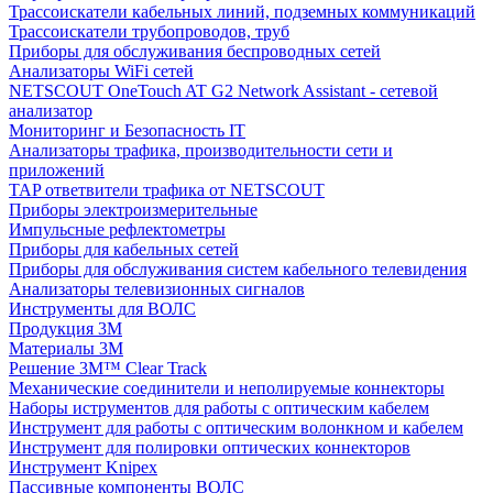
Трассоискатели кабельных линий, подземных коммуникаций
Трассоискатели трубопроводов, труб
Приборы для обслуживания беспроводных сетей
Анализаторы WiFi сетей
NETSCOUT OneTouch AT G2 Network Assistant - сетевой
анализатор
Мониторинг и Безопасность IT
Анализаторы трафика, производительности сети и
приложений
TAP ответвители трафика от NETSCOUT
Приборы электроизмерительные
Импульсные рефлектометры
Приборы для кабельных сетей
Приборы для обслуживания систем кабельного телевидения
Анализаторы телевизионных сигналов
Инструменты для ВОЛС
Продукция 3M
Материалы 3М
Решение 3M™ Clear Track
Механические соединители и неполируемые коннекторы
Наборы иструментов для работы с оптическим кабелем
Инструмент для работы с оптическим волонкном и кабелем
Инструмент для полировки оптических коннекторов
Инструмент Knipex
Пассивные компоненты ВОЛС