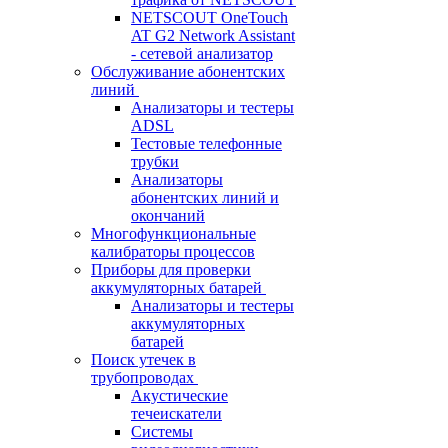
NETSCOUT OneTouch
AT G2 Network Assistant
- сетевой анализатор
Обслуживание абонентских
линий
Анализаторы и тестеры
ADSL
Тестовые телефонные
трубки
Анализаторы
абонентских линий и
окончаний
Многофункциональные
калибраторы процессов
Приборы для проверки
аккумуляторных батарей
Анализаторы и тестеры
аккумуляторных
батарей
Поиск утечек в
трубопроводах
Акустические
течеискатели
Системы