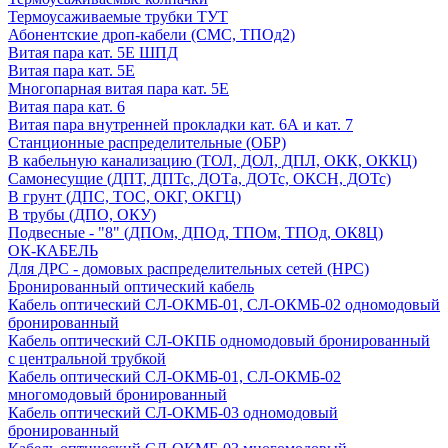
Термоусаживаемые трубки ТУТ
Абонентские дроп-кабели (СМС, ТПОд2)
Витая пара кат. 5Е ШПД
Витая пара кат. 5Е
Многопарная витая пара кат. 5E
Витая пара кат. 6
Витая пара внутренней прокладки кат. 6А и кат. 7
Станционные распределительные (ОБР)
В кабельную канализацию (ТОЛ, ДОЛ, ДПЛ, ОКК, ОККЦ)
Самонесущие (ДПТ, ДПТс, ДОТа, ДОТс, ОКСН, ДОТс)
В грунт (ДПС, ТОС, ОКГ, ОКГЦ)
В трубы (ДПО, ОКУ)
Подвесные - "8" (ДПОм, ДПОд, ТПОм, ТПОд, ОК8Ц)
ОК-КАБЕЛЬ
Для ДРС - домовых распределительных сетей (НРС)
Бронированный оптический кабель
Кабель оптический СЛ-ОКМБ-01, СЛ-ОКМБ-02 одномодовый
бронированный
Кабель оптический СЛ-ОКПБ одномодовый бронированный
с центральной трубкой
Кабель оптический СЛ-ОКМБ-01, СЛ-ОКМБ-02
многомодовый бронированный
Кабель оптический СЛ-ОКМБ-03 одномодовый
бронированный