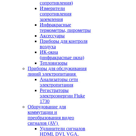
сопротивления)
Измерители
сопротивления
заземления
Инфракрасные
термометры, пирометры
Аксессуары
Приборы для контроля
воздуха
ИК-окна
(инфракрасные окна)
Тепловизоры
Приборы для обслуживания
линий электропитания
Анализаторы сети
электропитания
Регистраторы
электроэнергии Fluke
1730
Оборудование для
коммутации и
преобразования видео
сигналов (AV)
Удлинители сигналов
HDMI, DVI, VGA,