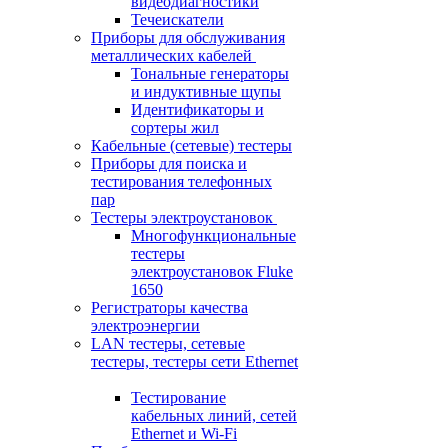
видеодиагностики
Течеискатели
Приборы для обслуживания
металлических кабелей
Тональные генераторы
и индуктивные щупы
Идентификаторы и
сортеры жил
Кабельные (сетевые) тестеры
Приборы для поиска и
тестирования телефонных
пар
Тестеры электроустановок
Многофункциональные
тестеры
электроустановок Fluke
1650
Регистраторы качества
электроэнергии
LAN тестеры, сетевые
тестеры, тестеры сети Ethernet
Тестирование
кабельных линий, сетей
Ethernet и Wi-Fi