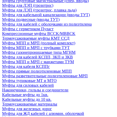
Муфты грунтовые магистральные (спец. вводы)
Муфты для ЛЭП (грозотрос)
Муфты для ЛЭП (грозотрос, плавка льда)
Муфты для кабельной канализации (вводы ТУТ)
Муфты подвесные (вводы ТУТ)
Муфты для кабелей с оболочками из полиэтилена
Муфты с герметиком Пуласт
Компрессионные муфты BCCK/MBBCK
Термоусаживаемые муфты КМТ ССД
Муфты МПП и МРП (полный комплект)
Муфты МПП и МРП с трубками ТУТ
Муфты газонепроницаемые типа МГНМ
Муфты для кабелей КСПП, ЗКП и ЗКВ
Муфты МПП и МРП с манжетами ТУМ
Муфты для кабеля КСППг
Муфты прямые полиэтиленовые МПП
Муфты разветвительные полиэтиленовые МРП
Муфты тупиковые МТ и МТО
Муфты для силовых кабелей
Наконечники, гильзы и соединители
Кабельные муфты до 1кв.
Кабельные муфты до 10 кв.
Термоусаживаемые материалы
Муфты для железных дорог
Муфты для ЖД кабелей с алюмин. оболочкой