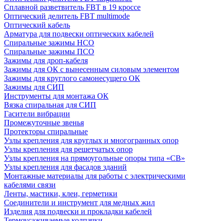
Сплавной разветвитель FBT в 19 кроссе
Оптический делитель FBT multimode
Оптический кабель
Арматура для подвески оптических кабелей
Спиральные зажимы НСО
Спиральные зажимы ПСО
Зажимы для дроп-кабеля
Зажимы для ОК с вынесенным силовым элементом
Зажимы для круглого самонесущего ОК
Зажимы для СИП
Инструменты для монтажа ОК
Вязка спиральная для СИП
Гасители вибрации
Промежуточные звенья
Протекторы спиральные
Узлы крепления для круглых и многогранных опор
Узлы крепления для решетчатых опор
Узлы крепления на прямоугольные опоры типа «СВ»
Узлы крепления для фасадов зданий
Монтажные материалы для работы с электрическими
кабелями связи
Ленты, мастики, клеи, герметики
Соединители и инструмент для медных жил
Изделия для подвески и прокладки кабелей
Термоусаживаемые колпачки