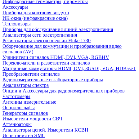
Инфракрасные термометры, пирометры
Аксессуары
Приборы для контроля воздуха
ИК-окна (инфракрасные окна)
Тепловизоры
Приборы для обслуживания линий электропитания
Анализаторы сети электропитания
Регистраторы электроэнергии Fluke 1730
Оборудование для коммутации и преобразования видео
сигналов (AV)
Удлинители сигналов HDMI, DVI, VGA, RGBHV
Переключатели и разветвители сигналов
Матричные коммутаторы HDMI, DVI, 3GSDI, VGA, HDBaseT
Преобразователи сигналов
Радиоизмерительные и лабораторные приборы
Анализаторы спектра
Опции и Аксессуары для радиоизмерительных приборов
Частотомеры
Антенны измерительные
Осциллографы
Генераторы сигналов
Измерители мощности СВЧ
Аттенюаторы
Анализаторы цепей, Измерители КСВН
Испытания на ЭМС