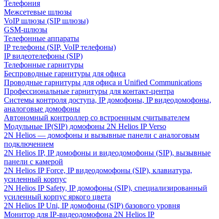
Телефония
Межсетевые шлюзы
VoIP шлюзы (SIP шлюзы)
GSM-шлюзы
Телефонные аппараты
IP телефоны (SIP, VoIP телефоны)
IP видеотелефоны (SIP)
Телефонные гарнитуры
Беспроводные гарнитуры для офиса
Проводные гарнитуры для офиса и Unified Communications
Профессиональные гарнитуры для контакт-центра
Системы контроля доступа, IP домофоны, IP видеодомофоны,
аналоговые домофоны
Автономный контроллер со встроенным считывателем
Модульные IP(SIP) домофоны 2N Helios IP Verso
2N Helios — домофоны и вызывные панели с аналоговым
подключением
2N Helios IP, IP домофоны и видеодомофоны (SIP), вызывные
панели с камерой
2N Helios IP Force, IP видеодомофоны (SIP), клавиатура,
усиленный корпус
2N Helios IP Safety, IP домофоны (SIP), специализированный
усиленный корпус яркого цвета
2N Helios IP Uni, IP домофоны (SIP) базового уровня
Монитор для IP-видеодомофона 2N Helios IP