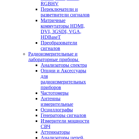
RGBHV
Переключатели и
разветвители сигналов
Матричные
коммутаторы HDMI,
DVI, 3GSDI, VGA,
HDBaseT
Преобразователи
сигналов
Радиоизмерительные и
лабораторные приборы
Анализаторы спектра
Опции и Аксессуары
для
радиоизмерительных
приборов
Частотомеры
Антенны
измерительные
Осциллографы
Генераторы сигналов
Измерители мощности
СВЧ
Аттенюаторы
Анализаторы цепей,