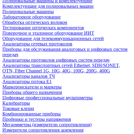
Полировальные машины и комплектующие
Комплектующие для полировальных машин
Полировальные машины
Лабораторное оборудование
Обработка оптических волокон
Тестирование оптических компонентов
Поверочное и эталонное оборудование ИИТ
Оборудование для телекоммуникационных сетей
Анализаторы сетевых протоколов
Приборы для обслуживания аналоговых и цифровых систем
передач
Анализаторы протоколов цифровых систем передач
Анализаторы транспортных сетей Ethernet, SDH/SONET,
OTN, Fiber Channel 1G, 10G, 40G, 100G, 200G, 400G
Анализаторы каналов ТЧ
Анализаторы потока Е1
Маркероискатели и маркеры
Приборы общего назначения
Цифровые профессиональные мультиметры
Калибраторы
Токовые клещи
Комбинированные приборы
Пробники и тестеры напряжения
Мегаомметры (измерители сопротивления)
Измерители сопротивления заземления