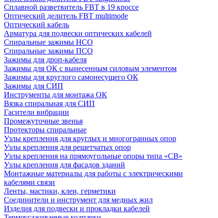
Сплавной разветвитель FBT в 19 кроссе
Оптический делитель FBT multimode
Оптический кабель
Арматура для подвески оптических кабелей
Спиральные зажимы НСО
Спиральные зажимы ПСО
Зажимы для дроп-кабеля
Зажимы для ОК с вынесенным силовым элементом
Зажимы для круглого самонесущего ОК
Зажимы для СИП
Инструменты для монтажа ОК
Вязка спиральная для СИП
Гасители вибрации
Промежуточные звенья
Протекторы спиральные
Узлы крепления для круглых и многогранных опор
Узлы крепления для решетчатых опор
Узлы крепления на прямоугольные опоры типа «СВ»
Узлы крепления для фасадов зданий
Монтажные материалы для работы с электрическими
кабелями связи
Ленты, мастики, клеи, герметики
Соединители и инструмент для медных жил
Изделия для подвески и прокладки кабелей
Термоусаживаемые колпачки