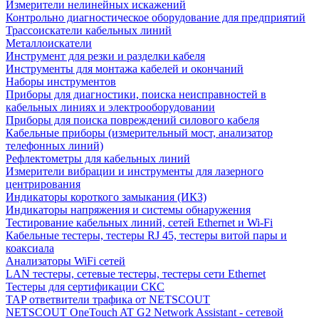
Измерители нелинейных искажений
Контрольно диагностическое оборудование для предприятий
Трассоискатели кабельных линий
Металлоискатели
Инструмент для резки и разделки кабеля
Инструменты для монтажа кабелей и окончаний
Наборы инструментов
Приборы для диагностики, поиска неисправностей в
кабельных линиях и электрооборудовании
Приборы для поиска повреждений силового кабеля
Кабельные приборы (измерительный мост, анализатор
телефонных линий)
Рефлектометры для кабельных линий
Измерители вибрации и инструменты для лазерного
центрирования
Индикаторы короткого замыкания (ИКЗ)
Индикаторы напряжения и системы обнаружения
Тестирование кабельных линий, сетей Ethernet и Wi-Fi
Кабельные тестеры, тестеры RJ 45, тестеры витой пары и
коаксиала
Анализаторы WiFi сетей
LAN тестеры, сетевые тестеры, тестеры сети Ethernet
Тестеры для сертификации СКС
TAP ответвители трафика от NETSCOUT
NETSCOUT OneTouch AT G2 Network Assistant - сетевой