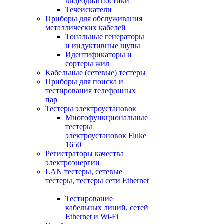
видеодиагностики
Течеискатели
Приборы для обслуживания
металлических кабелей
Тональные генераторы
и индуктивные щупы
Идентификаторы и
сортеры жил
Кабельные (сетевые) тестеры
Приборы для поиска и
тестирования телефонных
пар
Тестеры электроустановок
Многофункциональные
тестеры
электроустановок Fluke
1650
Регистраторы качества
электроэнергии
LAN тестеры, сетевые
тестеры, тестеры сети Ethernet
Тестирование
кабельных линий, сетей
Ethernet и Wi-Fi