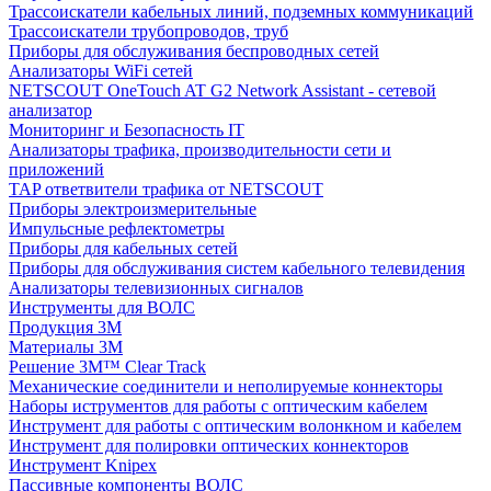
Трассоискатели кабельных линий, подземных коммуникаций
Трассоискатели трубопроводов, труб
Приборы для обслуживания беспроводных сетей
Анализаторы WiFi сетей
NETSCOUT OneTouch AT G2 Network Assistant - сетевой
анализатор
Мониторинг и Безопасность IT
Анализаторы трафика, производительности сети и
приложений
TAP ответвители трафика от NETSCOUT
Приборы электроизмерительные
Импульсные рефлектометры
Приборы для кабельных сетей
Приборы для обслуживания систем кабельного телевидения
Анализаторы телевизионных сигналов
Инструменты для ВОЛС
Продукция 3M
Материалы 3М
Решение 3M™ Clear Track
Механические соединители и неполируемые коннекторы
Наборы иструментов для работы с оптическим кабелем
Инструмент для работы с оптическим волонкном и кабелем
Инструмент для полировки оптических коннекторов
Инструмент Knipex
Пассивные компоненты ВОЛС