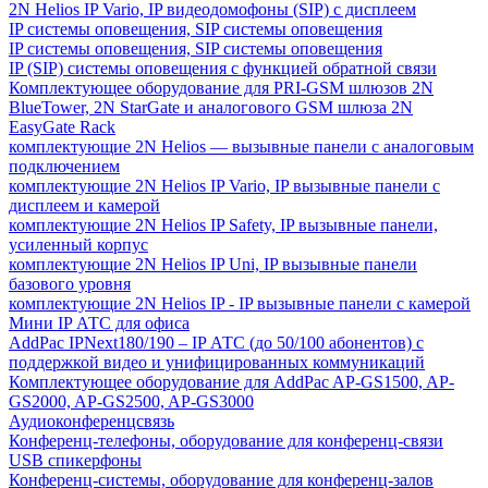
2N Helios IP Vario, IP видеодомофоны (SIP) с дисплеем
IP системы оповещения, SIP системы оповещения
IP системы оповещения, SIP системы оповещения
IP (SIP) системы оповещения с функцией обратной связи
Комплектующее оборудование для PRI-GSM шлюзов 2N
BlueTower, 2N StarGate и аналогового GSM шлюза 2N
EasyGate Rack
комплектующие 2N Helios — вызывные панели с аналоговым
подключением
комплектующие 2N Helios IP Vario, IP вызывные панели с
дисплеем и камерой
комплектующие 2N Helios IP Safety, IP вызывные панели,
усиленный корпус
комплектующие 2N Helios IP Uni, IP вызывные панели
базового уровня
комплектующие 2N Helios IP - IP вызывные панели с камерой
Мини IP АТС для офиса
AddPac IPNext180/190 – IP АТС (до 50/100 абонентов) с
поддержкой видео и унифицированных коммуникаций
Комплектующее оборудование для AddPac AP-GS1500, AP-
GS2000, AP-GS2500, AP-GS3000
Аудиоконференцсвязь
Конференц-телефоны, оборудование для конференц-связи
USB спикерфоны
Конференц-системы, оборудование для конференц-залов