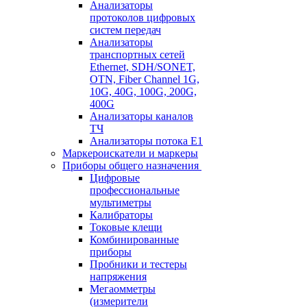
Анализаторы
протоколов цифровых
систем передач
Анализаторы
транспортных сетей
Ethernet, SDH/SONET,
OTN, Fiber Channel 1G,
10G, 40G, 100G, 200G,
400G
Анализаторы каналов
ТЧ
Анализаторы потока Е1
Маркероискатели и маркеры
Приборы общего назначения
Цифровые
профессиональные
мультиметры
Калибраторы
Токовые клещи
Комбинированные
приборы
Пробники и тестеры
напряжения
Мегаомметры
(измерители