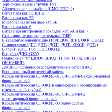
Термоусаживаемые трубки ТУТ
Абонентские дроп-кабели (СМС, ТПОд2)
Витая пара кат. 5Е ШПД
Витая пара кат. 5Е
Многопарная витая пара кат. 5E
Витая пара кат. 6
Витая пара внутренней прокладки кат. 6А и кат. 7
Станционные распределительные (ОБР)
В кабельную канализацию (ТОЛ, ДОЛ, ДПЛ, ОКК, ОККЦ)
Самонесущие (ДПТ, ДПТс, ДОТа, ДОТс, ОКСН, ДОТс)
В грунт (ДПС, ТОС, ОКГ, ОКГЦ)
В трубы (ДПО, ОКУ)
Подвесные - "8" (ДПОм, ДПОд, ТПОм, ТПОд, ОК8Ц)
ОК-КАБЕЛЬ
Для ДРС - домовых распределительных сетей (НРС)
Бронированный оптический кабель
Кабель оптический СЛ-ОКМБ-01, СЛ-ОКМБ-02 одномодовый
бронированный
Кабель оптический СЛ-ОКПБ одномодовый бронированный
с центральной трубкой
Кабель оптический СЛ-ОКМБ-01, СЛ-ОКМБ-02
многомодовый бронированный
Кабель оптический СЛ-ОКМБ-03 одномодовый
бронированный