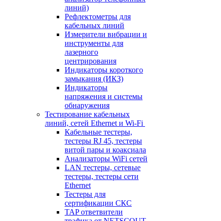
линий)
Рефлектометры для
кабельных линий
Измерители вибрации и
инструменты для
лазерного
центрирования
Индикаторы короткого
замыкания (ИКЗ)
Индикаторы
напряжения и системы
обнаружения
Тестирование кабельных
линий, сетей Ethernet и Wi-Fi
Кабельные тестеры,
тестеры RJ 45, тестеры
витой пары и коаксиала
Анализаторы WiFi сетей
LAN тестеры, сетевые
тестеры, тестеры сети
Ethernet
Тестеры для
сертификации СКС
TAP ответвители
трафика от NETSCOUT