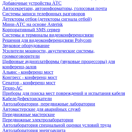
Добавочные устройства АТС
Автосекретари, автоинформаторы, голосовая почта
Системы записи телефонных разговоров
Детекторы отбоя (детекторы сигнала отбой)
Мини-АТС на основе Asterisk
Корпоративный SMS сервер
Системы и терминалы видеоконференцсвязи
Решения для видеоконференцсвязи Polycom
Звуковое оборудование
Усилители мощности, акустические системы,
громкоговорители
Цифровые аудиоплатформы (звуковые процессоры) для
конференц-залов
Альянс - конференц мост
Конгресс - конференц мост
Сенатор - конференц мост
Техно-АС
Приборы для поиска мест повреждений и испытания кабеля
КабелеДефектоискатели
Автолаборатории, передвижные лаборатории
Автомастерские для аварийных служб
Передвижные мастерские
Передвижные электролаборатории
Автолаборатория специальной оценки условий труда
Автолаборатория энергоаудита