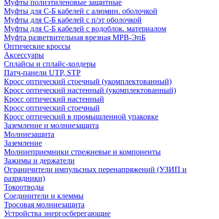
Муфты полиэтиленовые защитные
Муфты для С-Б кабелей с алюмин. оболочкой
Муфты для С-Б кабелей с п/эт оболочкой
Муфты для С-Б кабелей с водоблок. материалом
Муфта разветвительная врезная МРВ-ЭпБ
Оптические кроссы
Аксессуары
Сплайсы и сплайс-холдеры
Патч-панели UTP, STP
Кросс оптический стоечный (укомплектованный)
Кросс оптический настенный (укомплектованный)
Кросс оптический настенный
Кросс оптический стоечный
Кросс оптический в промышленной упаковке
Заземление и молниезащита
Молниезащита
Заземление
Молниеприемники стрежневые и компоненты
Зажимы и держатели
Ограничители импульсных перенапряжений (УЗИП и
разрядники)
Токоотводы
Соединители и клеммы
Тросовая молниезащита
Устройства энергосберегающие