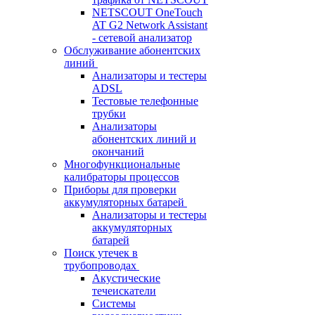
NETSCOUT OneTouch
AT G2 Network Assistant
- сетевой анализатор
Обслуживание абонентских
линий
Анализаторы и тестеры
ADSL
Тестовые телефонные
трубки
Анализаторы
абонентских линий и
окончаний
Многофункциональные
калибраторы процессов
Приборы для проверки
аккумуляторных батарей
Анализаторы и тестеры
аккумуляторных
батарей
Поиск утечек в
трубопроводах
Акустические
течеискатели
Системы