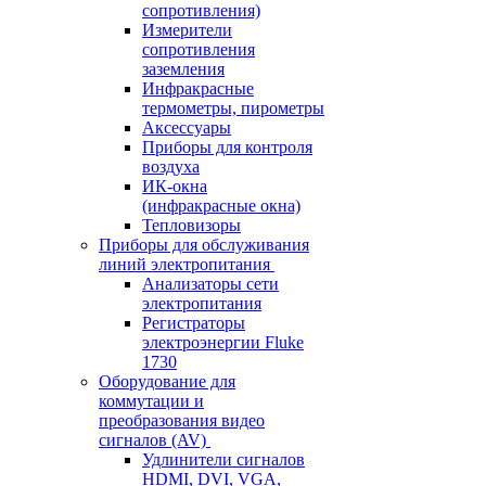
сопротивления)
Измерители
сопротивления
заземления
Инфракрасные
термометры, пирометры
Аксессуары
Приборы для контроля
воздуха
ИК-окна
(инфракрасные окна)
Тепловизоры
Приборы для обслуживания
линий электропитания
Анализаторы сети
электропитания
Регистраторы
электроэнергии Fluke
1730
Оборудование для
коммутации и
преобразования видео
сигналов (AV)
Удлинители сигналов
HDMI, DVI, VGA,