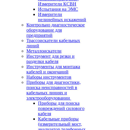
Измерители КСВН
Испытания на ЭМС
Измерители
нелинейных искажений
Контрольно диагностическое
оборудование для
предприятий
Трассоискатели кабельных
линий
Металлоискатели
Инструмент для резки и
разделки кабеля
Инструменты для монтажа
кабелей и окончаний
Наборы инструментов
Приборы для диагностики,
поиска неисправностей в
кабельных линиях и
электрооборудовании
Приборы для поиска
повреждений силового
кабеля
Кабельные приборы
(измерительный мост,
анализатор телефонных