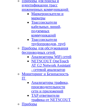
Приборы для поиска и
идентификации трасс
инженерных коммуникаций
Маркероискатели и
маркеры
Трассоискатели
кабельных линий,
подземных
коммуникаций
Трассоискатели
трубопроводов, труб
Приборы для обслуживания
беспроводных сетей
Анализаторы WiFi сетей
NETSCOUT OneTouch
AT G2 Network Assistant
- сетевой анализатор
Мониторинг и Безопасность
IT
Анализаторы трафика,
производительности
сети и приложений
TAP ответвители
трафика от NETSCOUT
Приборы