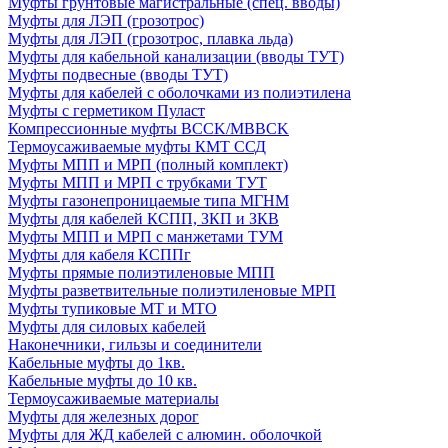
Муфты грунтовые магистральные (спец. вводы)
Муфты для ЛЭП (грозотрос)
Муфты для ЛЭП (грозотрос, плавка льда)
Муфты для кабельной канализации (вводы ТУТ)
Муфты подвесные (вводы ТУТ)
Муфты для кабелей с оболочками из полиэтилена
Муфты с герметиком Пуласт
Компрессионные муфты BCCK/MBBCK
Термоусаживаемые муфты КМТ ССД
Муфты МПП и МРП (полный комплект)
Муфты МПП и МРП с трубками ТУТ
Муфты газонепроницаемые типа МГНМ
Муфты для кабелей КСПП, ЗКП и ЗКВ
Муфты МПП и МРП с манжетами ТУМ
Муфты для кабеля КСППг
Муфты прямые полиэтиленовые МПП
Муфты разветвительные полиэтиленовые МРП
Муфты тупиковые МТ и МТО
Муфты для силовых кабелей
Наконечники, гильзы и соединители
Кабельные муфты до 1кв.
Кабельные муфты до 10 кв.
Термоусаживаемые материалы
Муфты для железных дорог
Муфты для ЖД кабелей с алюмин. оболочкой