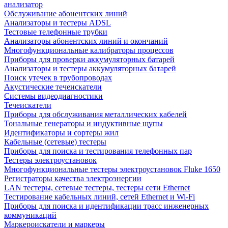
анализатор
Обслуживание абонентских линий
Анализаторы и тестеры ADSL
Тестовые телефонные трубки
Анализаторы абонентских линий и окончаний
Многофункциональные калибраторы процессов
Приборы для проверки аккумуляторных батарей
Анализаторы и тестеры аккумуляторных батарей
Поиск утечек в трубопроводах
Акустические течеискатели
Системы видеодиагностики
Течеискатели
Приборы для обслуживания металлических кабелей
Тональные генераторы и индуктивные щупы
Идентификаторы и сортеры жил
Кабельные (сетевые) тестеры
Приборы для поиска и тестирования телефонных пар
Тестеры электроустановок
Многофункциональные тестеры электроустановок Fluke 1650
Регистраторы качества электроэнергии
LAN тестеры, сетевые тестеры, тестеры сети Ethernet
Тестирование кабельных линий, сетей Ethernet и Wi-Fi
Приборы для поиска и идентификации трасс инженерных
коммуникаций
Маркероискатели и маркеры