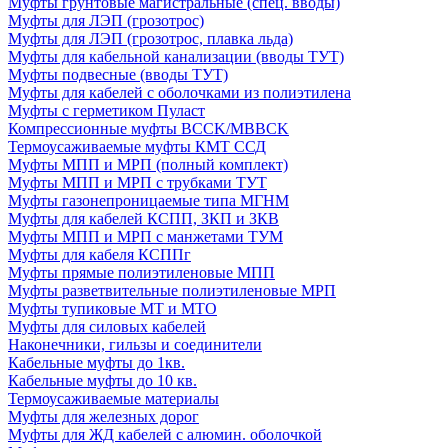
Муфты грунтовые магистральные (спец. вводы)
Муфты для ЛЭП (грозотрос)
Муфты для ЛЭП (грозотрос, плавка льда)
Муфты для кабельной канализации (вводы ТУТ)
Муфты подвесные (вводы ТУТ)
Муфты для кабелей с оболочками из полиэтилена
Муфты с герметиком Пуласт
Компрессионные муфты BCCK/MBBCK
Термоусаживаемые муфты КМТ ССД
Муфты МПП и МРП (полный комплект)
Муфты МПП и МРП с трубками ТУТ
Муфты газонепроницаемые типа МГНМ
Муфты для кабелей КСПП, ЗКП и ЗКВ
Муфты МПП и МРП с манжетами ТУМ
Муфты для кабеля КСППг
Муфты прямые полиэтиленовые МПП
Муфты разветвительные полиэтиленовые МРП
Муфты тупиковые МТ и МТО
Муфты для силовых кабелей
Наконечники, гильзы и соединители
Кабельные муфты до 1кв.
Кабельные муфты до 10 кв.
Термоусаживаемые материалы
Муфты для железных дорог
Муфты для ЖД кабелей с алюмин. оболочкой