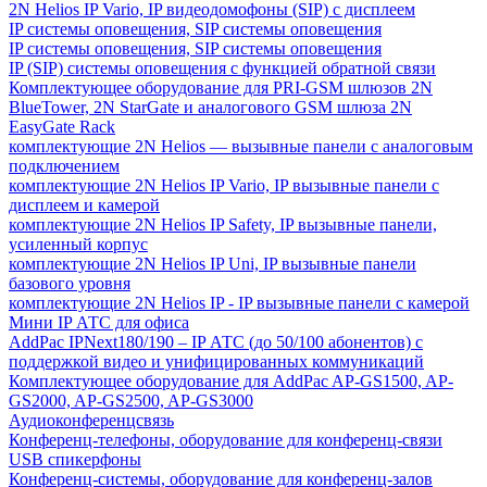
2N Helios IP Vario, IP видеодомофоны (SIP) с дисплеем
IP системы оповещения, SIP системы оповещения
IP системы оповещения, SIP системы оповещения
IP (SIP) системы оповещения с функцией обратной связи
Комплектующее оборудование для PRI-GSM шлюзов 2N
BlueTower, 2N StarGate и аналогового GSM шлюза 2N
EasyGate Rack
комплектующие 2N Helios — вызывные панели с аналоговым
подключением
комплектующие 2N Helios IP Vario, IP вызывные панели с
дисплеем и камерой
комплектующие 2N Helios IP Safety, IP вызывные панели,
усиленный корпус
комплектующие 2N Helios IP Uni, IP вызывные панели
базового уровня
комплектующие 2N Helios IP - IP вызывные панели с камерой
Мини IP АТС для офиса
AddPac IPNext180/190 – IP АТС (до 50/100 абонентов) с
поддержкой видео и унифицированных коммуникаций
Комплектующее оборудование для AddPac AP-GS1500, AP-
GS2000, AP-GS2500, AP-GS3000
Аудиоконференцсвязь
Конференц-телефоны, оборудование для конференц-связи
USB спикерфоны
Конференц-системы, оборудование для конференц-залов