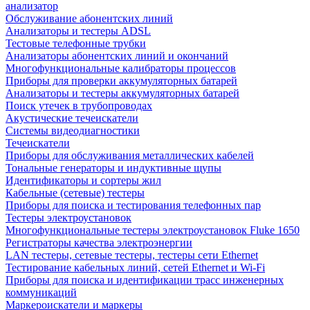
анализатор
Обслуживание абонентских линий
Анализаторы и тестеры ADSL
Тестовые телефонные трубки
Анализаторы абонентских линий и окончаний
Многофункциональные калибраторы процессов
Приборы для проверки аккумуляторных батарей
Анализаторы и тестеры аккумуляторных батарей
Поиск утечек в трубопроводах
Акустические течеискатели
Системы видеодиагностики
Течеискатели
Приборы для обслуживания металлических кабелей
Тональные генераторы и индуктивные щупы
Идентификаторы и сортеры жил
Кабельные (сетевые) тестеры
Приборы для поиска и тестирования телефонных пар
Тестеры электроустановок
Многофункциональные тестеры электроустановок Fluke 1650
Регистраторы качества электроэнергии
LAN тестеры, сетевые тестеры, тестеры сети Ethernet
Тестирование кабельных линий, сетей Ethernet и Wi-Fi
Приборы для поиска и идентификации трасс инженерных
коммуникаций
Маркероискатели и маркеры