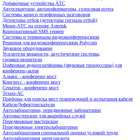
Добавочные устройства АТС
Автосекретари, автоинформаторы, голосовая почта
Системы записи телефонных разговоров
Детекторы отбоя (детекторы сигнала отбой)
Мини-АТС на основе Asterisk
Корпоративный SMS сервер
Системы и терминалы видеоконференцсвязи
Решения для видеоконференцсвязи Polycom
Звуковое оборудование
Усилители мощности, акустические системы,
громкоговорители
Цифровые аудиоплатформы (звуковые процессоры) для
конференц-залов
Альянс - конференц мост
Конгресс - конференц мост
Сенатор - конференц мост
Техно-АС
Приборы для поиска мест повреждений и испытания кабеля
КабелеДефектоискатели
Автолаборатории, передвижные лаборатории
Автомастерские для аварийных служб
Передвижные мастерские
Передвижные электролаборатории
Автолаборатория специальной оценки условий труда
Автолаборатория энергоаудита