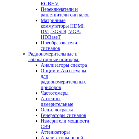
RGBHV
Переключатели и
разветвители сигналов
Матричные
коммутаторы HDMI,
DVI, 3GSDI, VGA,
HDBaseT
Преобразователи
сигналов
Радиоизмерительные и
лабораторные приборы
Анализаторы спектра
Опции и Аксессуары
для
радиоизмерительных
приборов
Частотомеры
Антенны
измерительные
Осциллографы
Генераторы сигналов
Измерители мощности
СВЧ
Аттенюаторы
Анализаторы цепей,