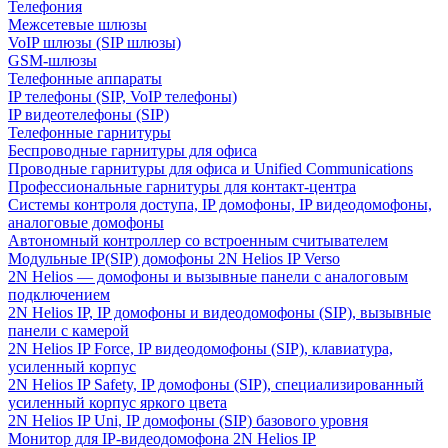
Телефония
Межсетевые шлюзы
VoIP шлюзы (SIP шлюзы)
GSM-шлюзы
Телефонные аппараты
IP телефоны (SIP, VoIP телефоны)
IP видеотелефоны (SIP)
Телефонные гарнитуры
Беспроводные гарнитуры для офиса
Проводные гарнитуры для офиса и Unified Communications
Профессиональные гарнитуры для контакт-центра
Системы контроля доступа, IP домофоны, IP видеодомофоны,
аналоговые домофоны
Автономный контроллер со встроенным считывателем
Модульные IP(SIP) домофоны 2N Helios IP Verso
2N Helios — домофоны и вызывные панели с аналоговым
подключением
2N Helios IP, IP домофоны и видеодомофоны (SIP), вызывные
панели с камерой
2N Helios IP Force, IP видеодомофоны (SIP), клавиатура,
усиленный корпус
2N Helios IP Safety, IP домофоны (SIP), специализированный
усиленный корпус яркого цвета
2N Helios IP Uni, IP домофоны (SIP) базового уровня
Монитор для IP-видеодомофона 2N Helios IP