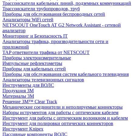
Трассоискатели кабельных линий, подземных коммуникаций
Трассоискатели трубопроводов, труб
Приборы для обслуживания беспроводных сетей
Анализаторы WiFi сетей
NETSCOUT OneTouch AT G2 Network Assistant - сетевой
анализатор
Мониторинг и Безопасность IT
Анализаторы трафика, производительности сети и
приложений
TAP ответвители трафика от NETSCOUT
Приборы электроизмерительные
Импульсные рефлектометры
Приборы для кабельных сетей
Приборы для обслуживания систем кабельного телевидения
Анализаторы телевизионных сигналов
Инструменты для ВОЛС
Продукция 3M
Материалы 3М
Решение 3M™ Clear Track
Механические соединители и неполируемые коннекторы
Наборы иструментов для работы с оптическим кабелем
Инструмент для работы с оптическим волонкном и кабелем
Инструмент для полировки оптических коннекторов
Инструмент Knipex
Пассивные компоненты ВОЛС