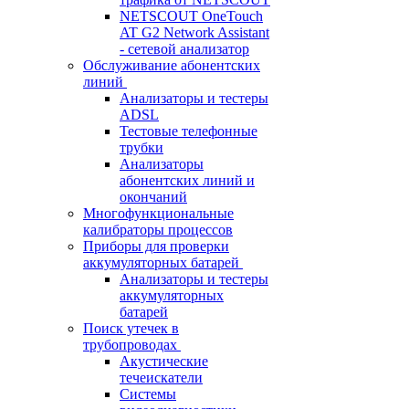
NETSCOUT OneTouch
AT G2 Network Assistant
- сетевой анализатор
Обслуживание абонентских
линий
Анализаторы и тестеры
ADSL
Тестовые телефонные
трубки
Анализаторы
абонентских линий и
окончаний
Многофункциональные
калибраторы процессов
Приборы для проверки
аккумуляторных батарей
Анализаторы и тестеры
аккумуляторных
батарей
Поиск утечек в
трубопроводах
Акустические
течеискатели
Системы