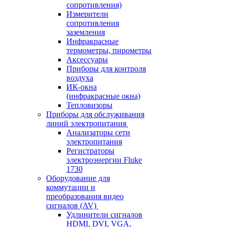
сопротивления)
Измерители
сопротивления
заземления
Инфракрасные
термометры, пирометры
Аксессуары
Приборы для контроля
воздуха
ИК-окна
(инфракрасные окна)
Тепловизоры
Приборы для обслуживания
линий электропитания
Анализаторы сети
электропитания
Регистраторы
электроэнергии Fluke
1730
Оборудование для
коммутации и
преобразования видео
сигналов (AV)
Удлинители сигналов
HDMI, DVI, VGA,