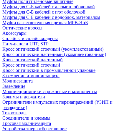
Муфты полиэтиленовые защитные
Муфты для С-Б кабелей с алюмин. оболочкой
Муфты для С-Б кабелей с п/эт оболочкой
Муфты для С-Б кабелей с водоблок. материалом
Муфта разветвительная врезная МРВ-ЭпБ
Оптические кроссы
Аксессуары
Сплайсы и сплайс-холдеры
Патч-панели UTP, STP
Кросс оптический стоечный (укомплектованный)
Кросс оптический настенный (укомплектованный)
Кросс оптический настенный
Кросс оптический стоечный
Кросс оптический в промышленной упаковке
Заземление и молниезащита
Молниезащита
Заземление
Молниеприемники стрежневые и компоненты
Зажимы и держатели
Ограничители импульсных перенапряжений (УЗИП и
разрядники)
Токоотводы
Соединители и клеммы
Тросовая молниезащита
Устройства энергосберегающие