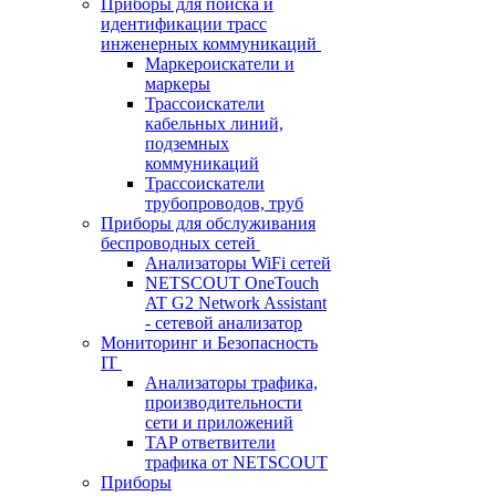
Приборы для поиска и
идентификации трасс
инженерных коммуникаций
Маркероискатели и
маркеры
Трассоискатели
кабельных линий,
подземных
коммуникаций
Трассоискатели
трубопроводов, труб
Приборы для обслуживания
беспроводных сетей
Анализаторы WiFi сетей
NETSCOUT OneTouch
AT G2 Network Assistant
- сетевой анализатор
Мониторинг и Безопасность
IT
Анализаторы трафика,
производительности
сети и приложений
TAP ответвители
трафика от NETSCOUT
Приборы