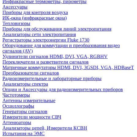
Инфракрасные термометры, пирометры
Аксессуары
Приборы для контроля воздуха
ИК-окна (инфракрасные окна)
Тепловизоры
Приборы для обслуживания линий электропитания
Анализаторы сети электропитания
Регистраторы электроэнергии Fluke 1730
Оборудование для коммутации и преобразования видео
сигналов (AV)
Удлинители сигналов HDMI, DVI, VGA, RGBHV
Переключатели и разветвители сигналов
Матричные коммутаторы HDMI, DVI, 3GSDI, VGA, HDBaseT
Преобразователи сигналов
Радиоизмерительные и лабораторные приборы
Анализаторы спектра
Опции и Аксессуары для радиоизмерительных приборов
Частотомеры
Антенны измерительные
Осциллографы
Генераторы сигналов
Измерители мощности СВЧ
Аттенюаторы
Анализаторы цепей, Измерители КСВН
Испытания на ЭМС