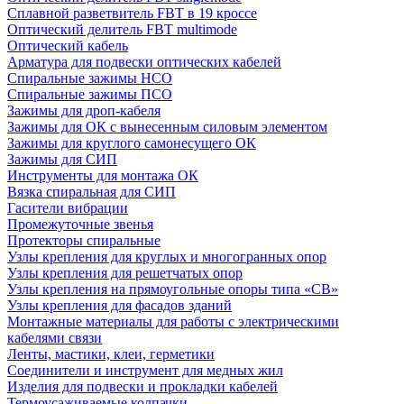
Сплавной разветвитель FBT в 19 кроссе
Оптический делитель FBT multimode
Оптический кабель
Арматура для подвески оптических кабелей
Спиральные зажимы НСО
Спиральные зажимы ПСО
Зажимы для дроп-кабеля
Зажимы для ОК с вынесенным силовым элементом
Зажимы для круглого самонесущего ОК
Зажимы для СИП
Инструменты для монтажа ОК
Вязка спиральная для СИП
Гасители вибрации
Промежуточные звенья
Протекторы спиральные
Узлы крепления для круглых и многогранных опор
Узлы крепления для решетчатых опор
Узлы крепления на прямоугольные опоры типа «СВ»
Узлы крепления для фасадов зданий
Монтажные материалы для работы с электрическими
кабелями связи
Ленты, мастики, клеи, герметики
Соединители и инструмент для медных жил
Изделия для подвески и прокладки кабелей
Термоусаживаемые колпачки