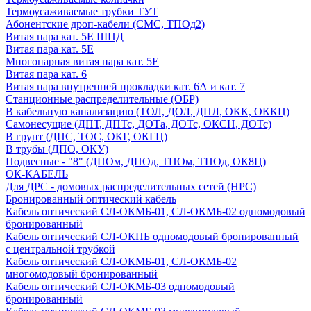
Термоусаживаемые трубки ТУТ
Абонентские дроп-кабели (СМС, ТПОд2)
Витая пара кат. 5Е ШПД
Витая пара кат. 5Е
Многопарная витая пара кат. 5E
Витая пара кат. 6
Витая пара внутренней прокладки кат. 6А и кат. 7
Станционные распределительные (ОБР)
В кабельную канализацию (ТОЛ, ДОЛ, ДПЛ, ОКК, ОККЦ)
Самонесущие (ДПТ, ДПТс, ДОТа, ДОТс, ОКСН, ДОТс)
В грунт (ДПС, ТОС, ОКГ, ОКГЦ)
В трубы (ДПО, ОКУ)
Подвесные - "8" (ДПОм, ДПОд, ТПОм, ТПОд, ОК8Ц)
ОК-КАБЕЛЬ
Для ДРС - домовых распределительных сетей (НРС)
Бронированный оптический кабель
Кабель оптический СЛ-ОКМБ-01, СЛ-ОКМБ-02 одномодовый
бронированный
Кабель оптический СЛ-ОКПБ одномодовый бронированный
с центральной трубкой
Кабель оптический СЛ-ОКМБ-01, СЛ-ОКМБ-02
многомодовый бронированный
Кабель оптический СЛ-ОКМБ-03 одномодовый
бронированный