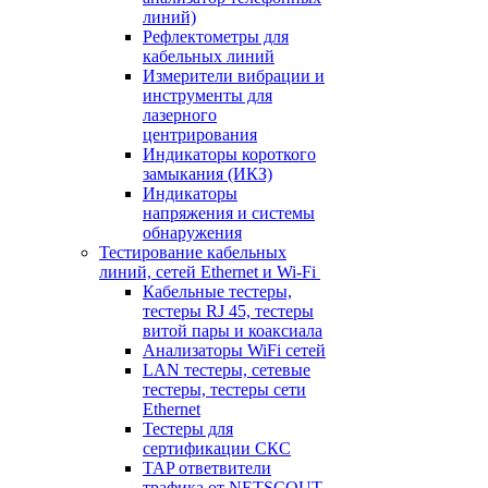
линий)
Рефлектометры для
кабельных линий
Измерители вибрации и
инструменты для
лазерного
центрирования
Индикаторы короткого
замыкания (ИКЗ)
Индикаторы
напряжения и системы
обнаружения
Тестирование кабельных
линий, сетей Ethernet и Wi-Fi
Кабельные тестеры,
тестеры RJ 45, тестеры
витой пары и коаксиала
Анализаторы WiFi сетей
LAN тестеры, сетевые
тестеры, тестеры сети
Ethernet
Тестеры для
сертификации СКС
TAP ответвители
трафика от NETSCOUT