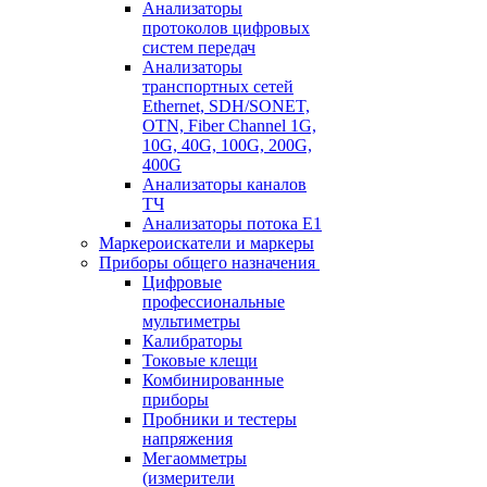
Анализаторы
протоколов цифровых
систем передач
Анализаторы
транспортных сетей
Ethernet, SDH/SONET,
OTN, Fiber Channel 1G,
10G, 40G, 100G, 200G,
400G
Анализаторы каналов
ТЧ
Анализаторы потока Е1
Маркероискатели и маркеры
Приборы общего назначения
Цифровые
профессиональные
мультиметры
Калибраторы
Токовые клещи
Комбинированные
приборы
Пробники и тестеры
напряжения
Мегаомметры
(измерители