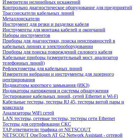
Измерители нелинейных искажений
Контрольно диагностическое оборудование для предприятий
Трассоискатели кабельных линий
Металлоискатели
Инструмент для резки и разделки кабеля
Инструменты для монтажа кабелей и окончаний
Наборы инструментов
Приборы для диагностики, поиска неисправностей в
кабельных линиях и электрооборудовании
Приборы для поиска повреждений силового кабеля
Кабельные приборы (измерительный мост, анализатор
телефонных линий)
Рефлектометры для кабельных линий
Измерители вибрации и инструменты для лазерного
центрирования
Индикаторы короткого замыкания (ИКЗ)
Индикаторы напряжения и системы обнаружения
Тестирование кабельных линий, сетей Ethernet и Wi-Fi
Кабельные тестеры, тестеры RJ 45, тестеры витой пары и
коаксиала
Анализаторы WiFi сетей
LAN тестеры, сетевые тестеры, тестеры сети Ethernet
Тестеры для сертификации СКС
TAP ответвители трафика от NETSCOUT
NETSCOUT OneTouch AT G2 Network Assistant - сетевой