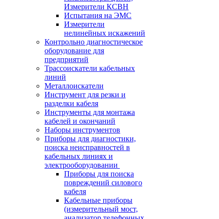
Измерители КСВН
Испытания на ЭМС
Измерители
нелинейных искажений
Контрольно диагностическое
оборудование для
предприятий
Трассоискатели кабельных
линий
Металлоискатели
Инструмент для резки и
разделки кабеля
Инструменты для монтажа
кабелей и окончаний
Наборы инструментов
Приборы для диагностики,
поиска неисправностей в
кабельных линиях и
электрооборудовании
Приборы для поиска
повреждений силового
кабеля
Кабельные приборы
(измерительный мост,
анализатор телефонных