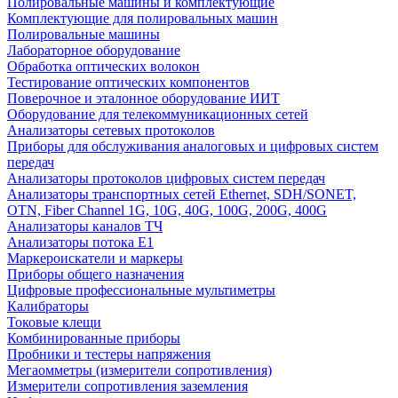
Полировальные машины и комплектующие
Комплектующие для полировальных машин
Полировальные машины
Лабораторное оборудование
Обработка оптических волокон
Тестирование оптических компонентов
Поверочное и эталонное оборудование ИИТ
Оборудование для телекоммуникационных сетей
Анализаторы сетевых протоколов
Приборы для обслуживания аналоговых и цифровых систем
передач
Анализаторы протоколов цифровых систем передач
Анализаторы транспортных сетей Ethernet, SDH/SONET,
OTN, Fiber Channel 1G, 10G, 40G, 100G, 200G, 400G
Анализаторы каналов ТЧ
Анализаторы потока Е1
Маркероискатели и маркеры
Приборы общего назначения
Цифровые профессиональные мультиметры
Калибраторы
Токовые клещи
Комбинированные приборы
Пробники и тестеры напряжения
Мегаомметры (измерители сопротивления)
Измерители сопротивления заземления