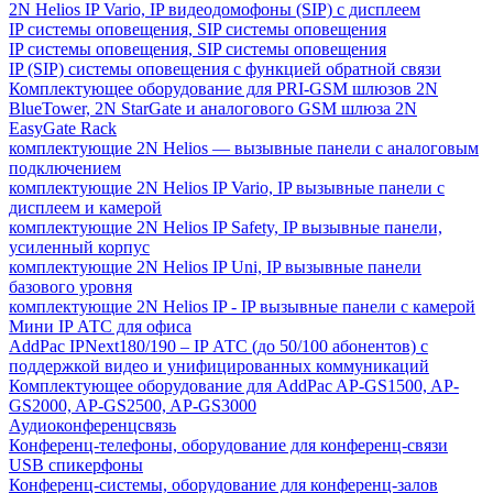
2N Helios IP Vario, IP видеодомофоны (SIP) с дисплеем
IP системы оповещения, SIP системы оповещения
IP системы оповещения, SIP системы оповещения
IP (SIP) системы оповещения с функцией обратной связи
Комплектующее оборудование для PRI-GSM шлюзов 2N
BlueTower, 2N StarGate и аналогового GSM шлюза 2N
EasyGate Rack
комплектующие 2N Helios — вызывные панели с аналоговым
подключением
комплектующие 2N Helios IP Vario, IP вызывные панели с
дисплеем и камерой
комплектующие 2N Helios IP Safety, IP вызывные панели,
усиленный корпус
комплектующие 2N Helios IP Uni, IP вызывные панели
базового уровня
комплектующие 2N Helios IP - IP вызывные панели с камерой
Мини IP АТС для офиса
AddPac IPNext180/190 – IP АТС (до 50/100 абонентов) с
поддержкой видео и унифицированных коммуникаций
Комплектующее оборудование для AddPac AP-GS1500, AP-
GS2000, AP-GS2500, AP-GS3000
Аудиоконференцсвязь
Конференц-телефоны, оборудование для конференц-связи
USB спикерфоны
Конференц-системы, оборудование для конференц-залов