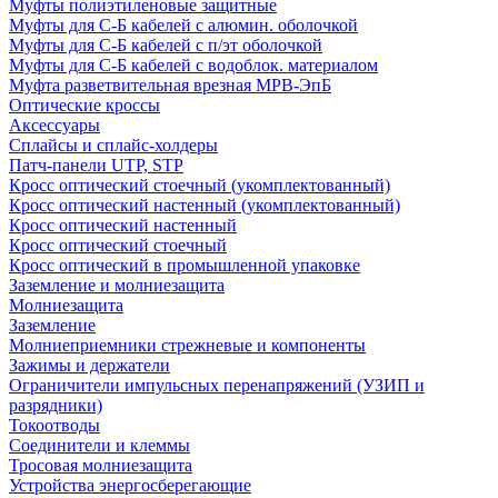
Муфты полиэтиленовые защитные
Муфты для С-Б кабелей с алюмин. оболочкой
Муфты для С-Б кабелей с п/эт оболочкой
Муфты для С-Б кабелей с водоблок. материалом
Муфта разветвительная врезная МРВ-ЭпБ
Оптические кроссы
Аксессуары
Сплайсы и сплайс-холдеры
Патч-панели UTP, STP
Кросс оптический стоечный (укомплектованный)
Кросс оптический настенный (укомплектованный)
Кросс оптический настенный
Кросс оптический стоечный
Кросс оптический в промышленной упаковке
Заземление и молниезащита
Молниезащита
Заземление
Молниеприемники стрежневые и компоненты
Зажимы и держатели
Ограничители импульсных перенапряжений (УЗИП и
разрядники)
Токоотводы
Соединители и клеммы
Тросовая молниезащита
Устройства энергосберегающие