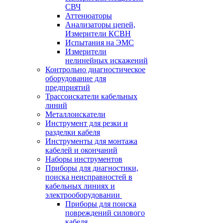
СВЧ
Аттенюаторы
Анализаторы цепей,
Измерители КСВН
Испытания на ЭМС
Измерители
нелинейных искажений
Контрольно диагностическое
оборудование для
предприятий
Трассоискатели кабельных
линий
Металлоискатели
Инструмент для резки и
разделки кабеля
Инструменты для монтажа
кабелей и окончаний
Наборы инструментов
Приборы для диагностики,
поиска неисправностей в
кабельных линиях и
электрооборудовании
Приборы для поиска
повреждений силового
кабеля