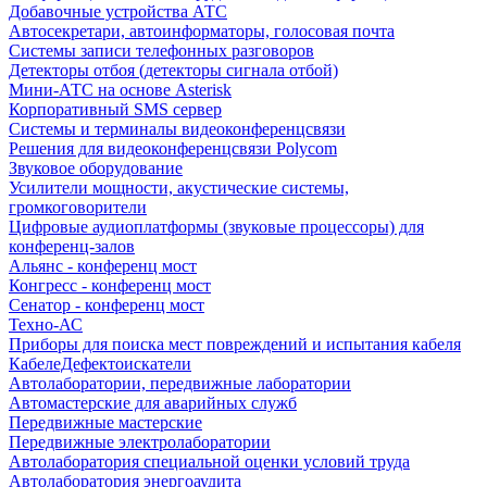
Добавочные устройства АТС
Автосекретари, автоинформаторы, голосовая почта
Системы записи телефонных разговоров
Детекторы отбоя (детекторы сигнала отбой)
Мини-АТС на основе Asterisk
Корпоративный SMS сервер
Системы и терминалы видеоконференцсвязи
Решения для видеоконференцсвязи Polycom
Звуковое оборудование
Усилители мощности, акустические системы,
громкоговорители
Цифровые аудиоплатформы (звуковые процессоры) для
конференц-залов
Альянс - конференц мост
Конгресс - конференц мост
Сенатор - конференц мост
Техно-АС
Приборы для поиска мест повреждений и испытания кабеля
КабелеДефектоискатели
Автолаборатории, передвижные лаборатории
Автомастерские для аварийных служб
Передвижные мастерские
Передвижные электролаборатории
Автолаборатория специальной оценки условий труда
Автолаборатория энергоаудита