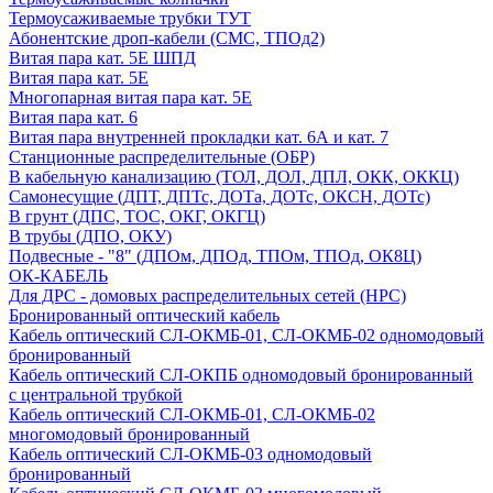
Термоусаживаемые трубки ТУТ
Абонентские дроп-кабели (СМС, ТПОд2)
Витая пара кат. 5Е ШПД
Витая пара кат. 5Е
Многопарная витая пара кат. 5E
Витая пара кат. 6
Витая пара внутренней прокладки кат. 6А и кат. 7
Станционные распределительные (ОБР)
В кабельную канализацию (ТОЛ, ДОЛ, ДПЛ, ОКК, ОККЦ)
Самонесущие (ДПТ, ДПТс, ДОТа, ДОТс, ОКСН, ДОТс)
В грунт (ДПС, ТОС, ОКГ, ОКГЦ)
В трубы (ДПО, ОКУ)
Подвесные - "8" (ДПОм, ДПОд, ТПОм, ТПОд, ОК8Ц)
ОК-КАБЕЛЬ
Для ДРС - домовых распределительных сетей (НРС)
Бронированный оптический кабель
Кабель оптический СЛ-ОКМБ-01, СЛ-ОКМБ-02 одномодовый
бронированный
Кабель оптический СЛ-ОКПБ одномодовый бронированный
с центральной трубкой
Кабель оптический СЛ-ОКМБ-01, СЛ-ОКМБ-02
многомодовый бронированный
Кабель оптический СЛ-ОКМБ-03 одномодовый
бронированный