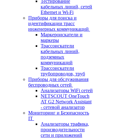
Тестирование
кабельных линий, сетей
Ethernet и Wi-Fi
Приборы для поиска и
идентификации трасс
инженерных коммуникаций
Маркероискатели и
маркеры
Трассоискатели
кабельных линий,
подземных
коммуникаций
Трассоискатели
трубопроводов, труб
Приборы для обслуживания
беспроводных сетей
Анализаторы WiFi сетей
NETSCOUT OneTouch
AT G2 Network Assistant
- сетевой анализатор
Мониторинг и Безопасность
IT
Анализаторы трафика,
производительности
сети и приложений