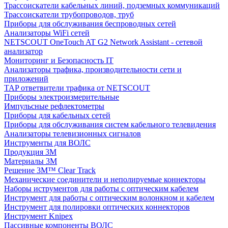
Трассоискатели кабельных линий, подземных коммуникаций
Трассоискатели трубопроводов, труб
Приборы для обслуживания беспроводных сетей
Анализаторы WiFi сетей
NETSCOUT OneTouch AT G2 Network Assistant - сетевой
анализатор
Мониторинг и Безопасность IT
Анализаторы трафика, производительности сети и
приложений
TAP ответвители трафика от NETSCOUT
Приборы электроизмерительные
Импульсные рефлектометры
Приборы для кабельных сетей
Приборы для обслуживания систем кабельного телевидения
Анализаторы телевизионных сигналов
Инструменты для ВОЛС
Продукция 3M
Материалы 3М
Решение 3M™ Clear Track
Механические соединители и неполируемые коннекторы
Наборы иструментов для работы с оптическим кабелем
Инструмент для работы с оптическим волонкном и кабелем
Инструмент для полировки оптических коннекторов
Инструмент Knipex
Пассивные компоненты ВОЛС