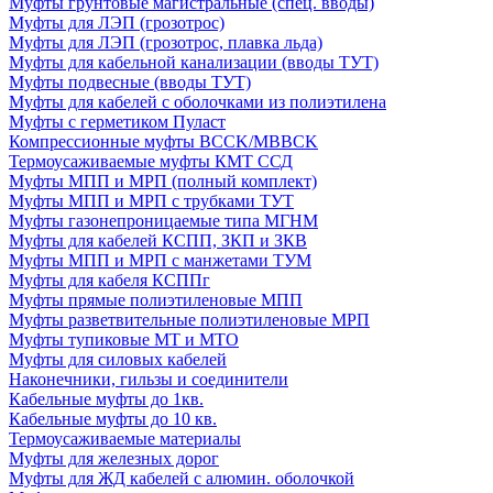
Муфты грунтовые магистральные (спец. вводы)
Муфты для ЛЭП (грозотрос)
Муфты для ЛЭП (грозотрос, плавка льда)
Муфты для кабельной канализации (вводы ТУТ)
Муфты подвесные (вводы ТУТ)
Муфты для кабелей с оболочками из полиэтилена
Муфты с герметиком Пуласт
Компрессионные муфты BCCK/MBBCK
Термоусаживаемые муфты КМТ ССД
Муфты МПП и МРП (полный комплект)
Муфты МПП и МРП с трубками ТУТ
Муфты газонепроницаемые типа МГНМ
Муфты для кабелей КСПП, ЗКП и ЗКВ
Муфты МПП и МРП с манжетами ТУМ
Муфты для кабеля КСППг
Муфты прямые полиэтиленовые МПП
Муфты разветвительные полиэтиленовые МРП
Муфты тупиковые МТ и МТО
Муфты для силовых кабелей
Наконечники, гильзы и соединители
Кабельные муфты до 1кв.
Кабельные муфты до 10 кв.
Термоусаживаемые материалы
Муфты для железных дорог
Муфты для ЖД кабелей с алюмин. оболочкой