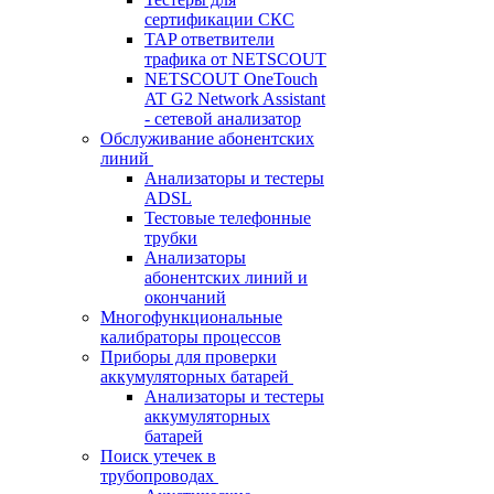
сертификации СКС
TAP ответвители
трафика от NETSCOUT
NETSCOUT OneTouch
AT G2 Network Assistant
- сетевой анализатор
Обслуживание абонентских
линий
Анализаторы и тестеры
ADSL
Тестовые телефонные
трубки
Анализаторы
абонентских линий и
окончаний
Многофункциональные
калибраторы процессов
Приборы для проверки
аккумуляторных батарей
Анализаторы и тестеры
аккумуляторных
батарей
Поиск утечек в
трубопроводах