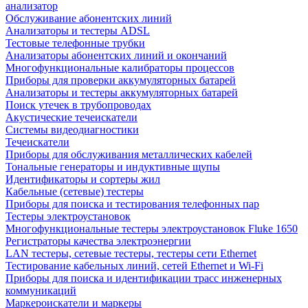
анализатор
Обслуживание абонентских линий
Анализаторы и тестеры ADSL
Тестовые телефонные трубки
Анализаторы абонентских линий и окончаний
Многофункциональные калибраторы процессов
Приборы для проверки аккумуляторных батарей
Анализаторы и тестеры аккумуляторных батарей
Поиск утечек в трубопроводах
Акустические течеискатели
Системы видеодиагностики
Течеискатели
Приборы для обслуживания металлических кабелей
Тональные генераторы и индуктивные щупы
Идентификаторы и сортеры жил
Кабельные (сетевые) тестеры
Приборы для поиска и тестирования телефонных пар
Тестеры электроустановок
Многофункциональные тестеры электроустановок Fluke 1650
Регистраторы качества электроэнергии
LAN тестеры, сетевые тестеры, тестеры сети Ethernet
Тестирование кабельных линий, сетей Ethernet и Wi-Fi
Приборы для поиска и идентификации трасс инженерных
коммуникаций
Маркероискатели и маркеры