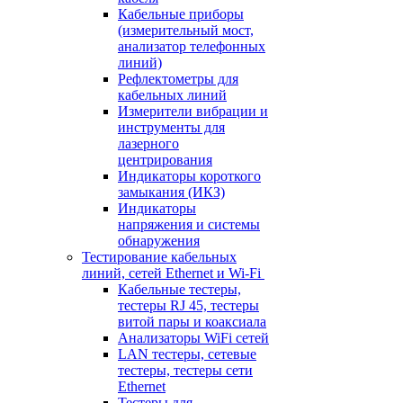
Кабельные приборы
(измерительный мост,
анализатор телефонных
линий)
Рефлектометры для
кабельных линий
Измерители вибрации и
инструменты для
лазерного
центрирования
Индикаторы короткого
замыкания (ИКЗ)
Индикаторы
напряжения и системы
обнаружения
Тестирование кабельных
линий, сетей Ethernet и Wi-Fi
Кабельные тестеры,
тестеры RJ 45, тестеры
витой пары и коаксиала
Анализаторы WiFi сетей
LAN тестеры, сетевые
тестеры, тестеры сети
Ethernet
Тестеры для