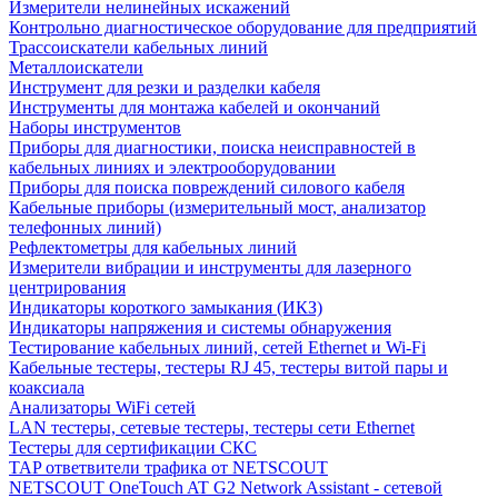
Измерители нелинейных искажений
Контрольно диагностическое оборудование для предприятий
Трассоискатели кабельных линий
Металлоискатели
Инструмент для резки и разделки кабеля
Инструменты для монтажа кабелей и окончаний
Наборы инструментов
Приборы для диагностики, поиска неисправностей в
кабельных линиях и электрооборудовании
Приборы для поиска повреждений силового кабеля
Кабельные приборы (измерительный мост, анализатор
телефонных линий)
Рефлектометры для кабельных линий
Измерители вибрации и инструменты для лазерного
центрирования
Индикаторы короткого замыкания (ИКЗ)
Индикаторы напряжения и системы обнаружения
Тестирование кабельных линий, сетей Ethernet и Wi-Fi
Кабельные тестеры, тестеры RJ 45, тестеры витой пары и
коаксиала
Анализаторы WiFi сетей
LAN тестеры, сетевые тестеры, тестеры сети Ethernet
Тестеры для сертификации СКС
TAP ответвители трафика от NETSCOUT
NETSCOUT OneTouch AT G2 Network Assistant - сетевой