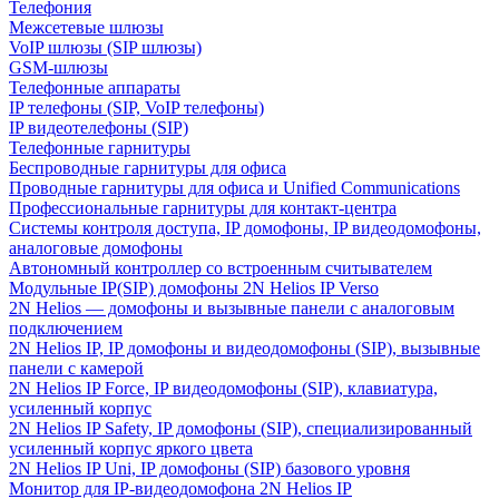
Телефония
Межсетевые шлюзы
VoIP шлюзы (SIP шлюзы)
GSM-шлюзы
Телефонные аппараты
IP телефоны (SIP, VoIP телефоны)
IP видеотелефоны (SIP)
Телефонные гарнитуры
Беспроводные гарнитуры для офиса
Проводные гарнитуры для офиса и Unified Communications
Профессиональные гарнитуры для контакт-центра
Системы контроля доступа, IP домофоны, IP видеодомофоны,
аналоговые домофоны
Автономный контроллер со встроенным считывателем
Модульные IP(SIP) домофоны 2N Helios IP Verso
2N Helios — домофоны и вызывные панели с аналоговым
подключением
2N Helios IP, IP домофоны и видеодомофоны (SIP), вызывные
панели с камерой
2N Helios IP Force, IP видеодомофоны (SIP), клавиатура,
усиленный корпус
2N Helios IP Safety, IP домофоны (SIP), специализированный
усиленный корпус яркого цвета
2N Helios IP Uni, IP домофоны (SIP) базового уровня
Монитор для IP-видеодомофона 2N Helios IP