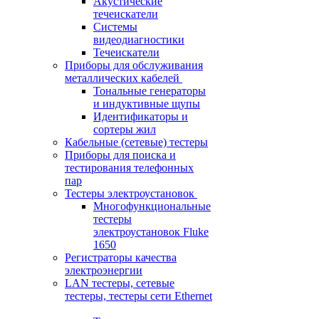
Акустические
течеискатели
Системы
видеодиагностики
Течеискатели
Приборы для обслуживания
металлических кабелей
Тональные генераторы
и индуктивные щупы
Идентификаторы и
сортеры жил
Кабельные (сетевые) тестеры
Приборы для поиска и
тестирования телефонных
пар
Тестеры электроустановок
Многофункциональные
тестеры
электроустановок Fluke
1650
Регистраторы качества
электроэнергии
LAN тестеры, сетевые
тестеры, тестеры сети Ethernet