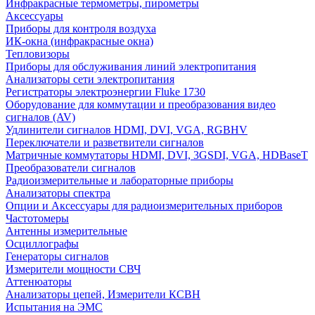
Инфракрасные термометры, пирометры
Аксессуары
Приборы для контроля воздуха
ИК-окна (инфракрасные окна)
Тепловизоры
Приборы для обслуживания линий электропитания
Анализаторы сети электропитания
Регистраторы электроэнергии Fluke 1730
Оборудование для коммутации и преобразования видео
сигналов (AV)
Удлинители сигналов HDMI, DVI, VGA, RGBHV
Переключатели и разветвители сигналов
Матричные коммутаторы HDMI, DVI, 3GSDI, VGA, HDBaseT
Преобразователи сигналов
Радиоизмерительные и лабораторные приборы
Анализаторы спектра
Опции и Аксессуары для радиоизмерительных приборов
Частотомеры
Антенны измерительные
Осциллографы
Генераторы сигналов
Измерители мощности СВЧ
Аттенюаторы
Анализаторы цепей, Измерители КСВН
Испытания на ЭМС