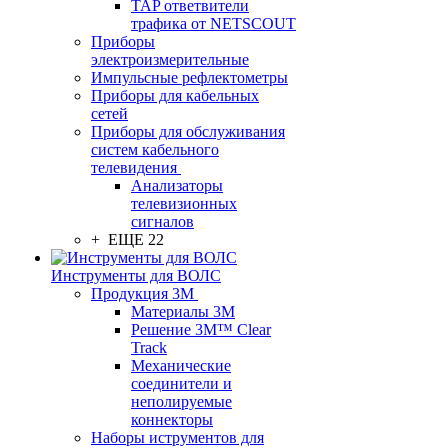
TAP ответвители
трафика от NETSCOUT
Приборы
электроизмерительные
Импульсные рефлектометры
Приборы для кабельных
сетей
Приборы для обслуживания
систем кабельного
телевидения
Анализаторы
телевизионных
сигналов
+ ЕЩЕ 22
Инструменты для ВОЛС
Продукция 3M
Материалы 3М
Решение 3M™ Clear
Track
Механические
соединители и
неполируемые
коннекторы
Наборы иструментов для