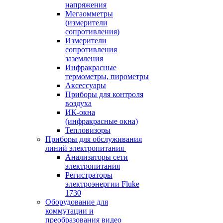
напряжения
Мегаомметры
(измерители
сопротивления)
Измерители
сопротивления
заземления
Инфракрасные
термометры, пирометры
Аксессуары
Приборы для контроля
воздуха
ИК-окна
(инфракрасные окна)
Тепловизоры
Приборы для обслуживания
линий электропитания
Анализаторы сети
электропитания
Регистраторы
электроэнергии Fluke
1730
Оборудование для
коммутации и
преобразования видео