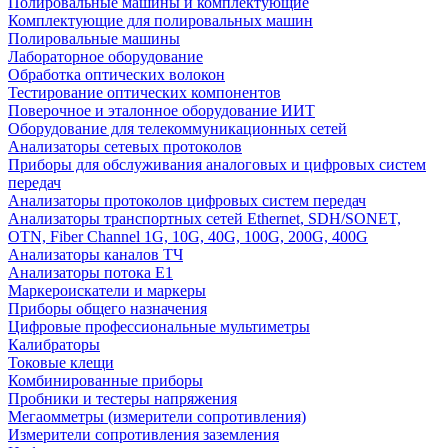
Полировальные машины и комплектующие
Комплектующие для полировальных машин
Полировальные машины
Лабораторное оборудование
Обработка оптических волокон
Тестирование оптических компонентов
Поверочное и эталонное оборудование ИИТ
Оборудование для телекоммуникационных сетей
Анализаторы сетевых протоколов
Приборы для обслуживания аналоговых и цифровых систем
передач
Анализаторы протоколов цифровых систем передач
Анализаторы транспортных сетей Ethernet, SDH/SONET,
OTN, Fiber Channel 1G, 10G, 40G, 100G, 200G, 400G
Анализаторы каналов ТЧ
Анализаторы потока Е1
Маркероискатели и маркеры
Приборы общего назначения
Цифровые профессиональные мультиметры
Калибраторы
Токовые клещи
Комбинированные приборы
Пробники и тестеры напряжения
Мегаомметры (измерители сопротивления)
Измерители сопротивления заземления