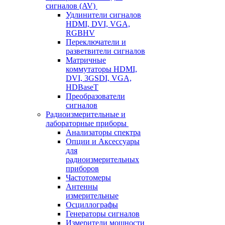
сигналов (AV)
Удлинители сигналов
HDMI, DVI, VGA,
RGBHV
Переключатели и
разветвители сигналов
Матричные
коммутаторы HDMI,
DVI, 3GSDI, VGA,
HDBaseT
Преобразователи
сигналов
Радиоизмерительные и
лабораторные приборы
Анализаторы спектра
Опции и Аксессуары
для
радиоизмерительных
приборов
Частотомеры
Антенны
измерительные
Осциллографы
Генераторы сигналов
Измерители мощности