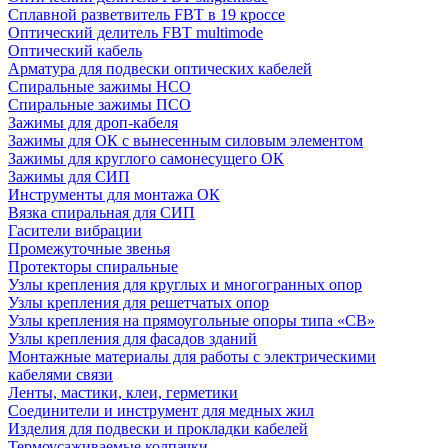
Сплавной разветвитель FBT в 19 кроссе
Оптический делитель FBT multimode
Оптический кабель
Арматура для подвески оптических кабелей
Спиральные зажимы НСО
Спиральные зажимы ПСО
Зажимы для дроп-кабеля
Зажимы для ОК с вынесенным силовым элементом
Зажимы для круглого самонесущего ОК
Зажимы для СИП
Инструменты для монтажа ОК
Вязка спиральная для СИП
Гасители вибрации
Промежуточные звенья
Протекторы спиральные
Узлы крепления для круглых и многогранных опор
Узлы крепления для решетчатых опор
Узлы крепления на прямоугольные опоры типа «СВ»
Узлы крепления для фасадов зданий
Монтажные материалы для работы с электрическими
кабелями связи
Ленты, мастики, клеи, герметики
Соединители и инструмент для медных жил
Изделия для подвески и прокладки кабелей
Термоусаживаемые колпачки